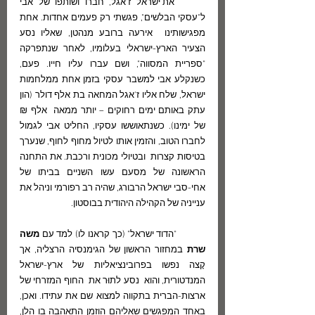
	את ישראל ז'אגל, חברו ושותפו של אבי 
ל"עסקי הבלשים", פגשתי רק פעמים אחדות. אחת 
מפגישותינו  אירעה ברובע מנהטן, שאליו נסע 
הצעיר הארץ-ישראלי בעלומיו, לאחר שנתפרקה 
"ספריית המסווה", ושם עברו עליו חייו. פעם, 
כשנקלע אבי למשבר עסקי בזמן אחת ממלחמות 
ישראל, שלח אליו ז'אגל המחאה בת אלף דולר (הון 
עתק באותם ימים רחוקים – יותר ממאה  אלף ₪ 
של ימינו). כשנתאוששו עסקיו, החליט אבי לגמול 
לחברו הטוב, והזמין אותו לטיול מחוף לחוף, שנערך 
בטיסות קצרות  ובטיולי מכונית ורכבת. את התחנה 
הראשונה של מסעם עשו השניים בביתו של 
אחי-סבי ישראל הרבורג, שהיה רב רפורמי וניהל את 
ענייניה של הקהילה היהודית בבוסטון.
	"הדוד ישראל" (כך קראנו לו) למד עם 
משה 
שרת
 במחזור הראשון של הגימנסיה הרצליה, אך 
קָצה נפשו בפרובינציאליות של ארץ-ישראל  
המנדטורית, והוא  נסע לתוּר את  החוף המזרחי של 
ארצות-הברית בתקווה למצוא שם את עתידו. ואכן, 
באחד המפגשים שאליהם הוזמן התאהבה בו הלן, 