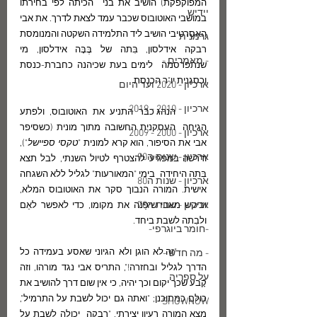
המפוקפקת) הושיב את בני  הכיתה לפי בחירתו 
יידיש
במושבי האוטובוס שכבר עמד לצאת לדרך. את אבי 
האָסֶרטיבי הושיב ליד התלמידה השקטה והמנומסת 
גרמנית
רבקה אידלסון, בִּתה של בֶּבָּה אידלסון, מי 
- מאמרים -
שנתפרסמה  לימים בעת שכיהנה כחברת-כנסת 
וכסגנית יו"ר הכנסת.  
ארכיון - 2020 ועד היום
ארכיון - 2010 - 2019
	הנהג כבר התניע את האוטובוס, ולפתע 
הגיחה  העסקנית החשובה מתוך מונית (כשסיפר 
ארכיון - 2000 - 2009
אבי את הסיפור, הוא קרא למונית "
טקסי ספיישל
"), 
ארכיון - שנות ה90
ודרשה במפגיע להצטרף לטיול השנתי, לבל תצא 
בִּתה היחידה  בימי "המאורעות" לגליל ללא השגחה 
ארכיון - שנות ה80
אישית. המורה הנבוך סקר את האוטובוס המלא,  
ארכיון - שנות ה70
וביקש מאבי שיפַנה את מקומו, כדי לאפשר לאֵם 
ולבִתה לשבת ביחד.
-חומר ביוגרפי-
	"זה לא הוגן ולא הגיוני שאסע בעמידה כל 
- מה חדש -
הדרך לגליל ובחזרה!", התריס אבי נגד מורהו, וזה 
על ספריה
קָבע שכך יקום וכך יהיה, כי אין שום דרך להושיב את 
כולם כמתוכנן; "ואתה גם יכול לשבת על התרמיל", 
SHOWNOW
מצא המורה רעיון יצירתי. "רבקה  יכולה לשבת על 