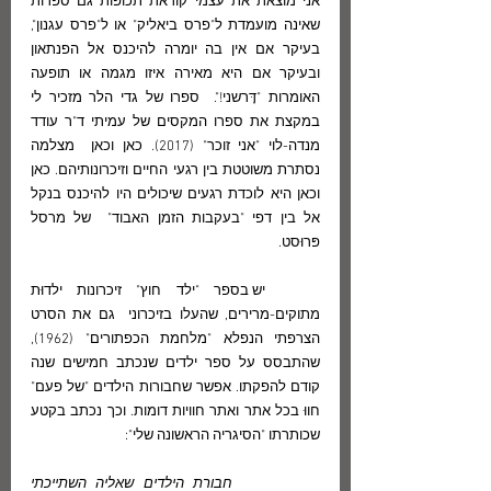
אני מוצאת את עצמי קוראת תכופות גם ספרות 
שאינה מועמדת ל"פרס ביאליק" או ל"פרס עגנון", 
בעיקר אם אין בה יומרה להיכנס אל הפנתאון 
ובעיקר אם היא מאירה איזו מגמה או תופעה 
האומרות "דָּרשני!".  ספרו של גדי הלר מזכיר לי 
במקצת את ספרו המקסים של עמיתי ד"ר עודד 
מנדה-לוי "אני זוכר" (2017). כאן וכאן  מצלמה 
נסתרת משוטטת בין רגעי החיים וזיכרונותיהם. כאן 
וכאן היא לוכדת רגעים שיכולים היו להיכנס בנקל 
אל בין דפי "בעקבות הזמן האבוד"  של מרסל 
פּרוּסט. 
	יש בספר "ילד חוץ" זיכרונות ילדוּת 
מתוקים-מרירים, שהעלו בזיכרוני  גם את הסרט 
הצרפתי הנפלא "מלחמת הכפתורים" (1962), 
שהתבסס על ספר ילדים שנכתב חמישים שנה 
קודם להפקתו. אפשר שחבורות הילדים "של פעם" 
חווּ בכל אתר ואתר חוויות דומות. וכך נכתב בקטע 
שכותרתו "הסיגריה הראשונה שלי":
חבורת הילדים שאליה השתייכתי  