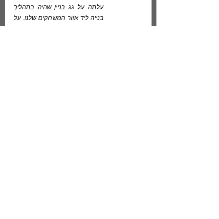
עלתה על גג בניין שהיה בתהליך 
בנייה ליד אזור המשחקים שלנו. על 
הגג מצאנו קופסת סיגריות כמעט 
שלמה. אולי אחד הפועלים שכח 
אותה. קופסה בצבע סגול, 
"אוניברסל", ובמרכזה ציור של כדור 
הארץ.
היינו בני שש לערך וחילקנו את 
הסיגריות לכולם. אבל רק אחד ידע 
מה לעשות. הוא שלף מצית מכיסו, 
הדליק את הסיגריה שלו, והפריח 
עננת עשן. הבטנו בו משתאים על 
מה שקורה, והדלקנו כל אחד את 
הסיגריה שלו, מפריחים ענני עשן 
כשאיננו מעזים להכניס את העשן 
לריאות. הרגשנו כמו גדולים, והבטנו 
בחשיבות זה בזה.
ובקטע שכותרתו "לאה" לפנינו סיפור על ילדה עם 
צרכים מיוחדים, שהוריה עשו מאמצים מכמירי-לב 