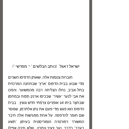
ישראל ז'אגל   (כותב הבלשים " י' מפרשי ")
	חוברות צנומות אלה, שאותן הדפיסו השניים  
מדי שבוע בבית-הדפוס "ארץ" שבתחנה המרכזית 
בתל-אביב, נחלו הצליחה רבה מהמשוער, והפכו 
את אבי לנער "עשיר" שבכיסו ארנק תָּפוח ובמחסן 
שבחצַר ביתו זוג אופניים צרפתי חדש ונוצץ.  בבית 
הדפוס הוא פגש מדי פעם את נתן אלתרמן, שמסר 
שם חומר להדפסה. על אחת מפּגישות אלה חיבר 
המשורר רפורטז'ה הוּמוֹריסטית בעיתון "תשע 
בערב" בדבר  נער צעיר ונמרץ,  שלא חיכה אפילו 