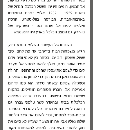
במהירות שהתחרתה עם מרוץ סנדליו של מרקוּר, 
אל הממון. הימים היו ימי השפל הכלכלי הגדול של 
השנים 1929 – 1932. אלפי בנקים התמוטטו 
בארצות-הברית, הבורסה בווֹל-סטריט קרסה 
ואלפים קפצו אל מותם מגורדי השחקים של 
ניו-יורק. גם המצב הכלכלי בארץ היה ללא נשוא. 
	בעיצומו של המַשבּר העולמי הנורא הזה, 
הגיעו משפחות רבּות ב"יישוב" עד פת לחם. סבי 
שאול, שעסק  רוב ימיו בסחר בין-לאומי והיה אדם 
אמיד ואוהב חיים, נאלץ לצאת למסע אל מעֵבר 
לים כדי לשקם את עסקיו שהלכו והתרופפו. תחילה 
הוא שוטט באגן הים התיכון  כדי לבחון את השווקים, 
וכשגילה שכּוּלם "באותה סירה", הוא פנה לדרום 
אמריקה, אל  חבריו הסוחרים הוותיקים, בתקווה 
שמשם תבוא הישועה. בהעדרו גברה המצוקה 
הכלכלית בבית, ובהעדר קשר טלפוני גברה גם 
הדאגה לחייו. בנותיו מרים וצילה למדו אז בסמינר 
ובבית-ספר למסחר, וכדי לשלם את שכר הלימוד 
שלהן נאלץ אבי, אחיהן הצעיר, שעדיין לא סיים את 
חוק לימודיו בגימנסיה, למצוא למשפחתו מקור 