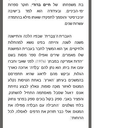
בת משפחתו  של 
חיים ברודי
, חוקר ספרות 
ימי-הביניים, ובעידודה הוא למד ב"ישיבה 
יוניברסיטי" והוסמך לתפקידו שאותו מילא בהתמדה 
עשרות שנים. 
	העברית ה"צַבָּרית" שבפיו הלכה והתיישנה 
משנה לשנה, והייתה בפינו נושא למהתלות 
ולחיקויים, אך הוא המשיך לחבר בעברית המיושנת 
שלו מאמרים, שירים ואפילו ספר מסות בשם 
"יהדות אמריקה במבחן" (1976). לפני שאבי וחברו  
עזבו את ביתו, הוא נתן להם "בָּלָדה" ארוכה כאורך 
הגלות, וביקש מהם לדאוג שהיא תתפרסם 
בהמשכים בעיתון "הארץ". באחת הטיסות נקלע 
המטוס לאיזור מוּכֶּה סופות, ונאלץ לבצע נחיתת 
אונס. ז'אגל שסבל מאסתמה התחיל להשתנק, 
והפציר באבי, ספק בקול בוכים ספק בפרצי צחוק 
בלתי נשלטים: "החבילה עם הבָּלָדה מַפּילה את 
המטוס. אולי כבר תזרוק את הדפים  לאסלה, לכל 
הרוחות!".