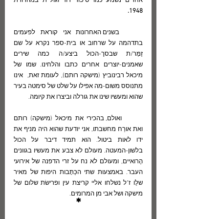
אחדים נשמע כמו סיפור דוד וגוליית במהדורת 
1948. 
	בשנים האחרונות אני קוראת לפעמים 
בתדהמה על שרחוב או בית-ספר נקרא על שם 
זַמָּר/ת שבסך-הכול ביצע/ה כמה שירים 
שאמנים-יוצרים אחרים כתבו והלחינו. שמו של 
מיכאל רבינוביץ (מישקה רותם), לעומת זאת,  אינו 
מתנוסס משום-מה אפילו על שלט של סימטה בעיר 
שהוא ומעשיו שינו את גורלה וביצרו את קיומה.
	ואולם, בהכירי את מיכאל (מישקה) רותם 
ואת אורַח מחשבתו, אני יודעת שהוא היה מניף את 
ידו לאות ביטול. הוא תמיד דיבר על הכול 
בלשון-המעטה. מעולם לא צבע את מעשיו בגוונים 
הֶרואיים, ומעולם לא נח על זרי הדפנה של אירועי 
העבר. באמצעות שתי הכַּתָּבות היפות של מאיר 
שלֵו ז"ל נשלחו אליי קריצת עין ופרישׂת שלום של 
מישקה ושל אבי מן המרומים. 
*