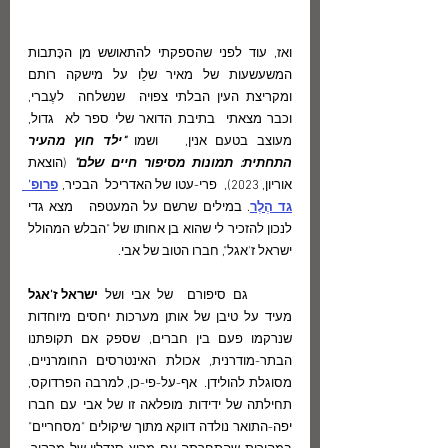
ואז, עוד לפני שהספקתי להתאושש מן הכָּתבות 
המשעשעות של מאיר שלֵו על מישקה רותם 
ומקריצת העין הבלתי צפויה  שנשלחה  לעֶברי,  
וכבר מצאתי  בתיבת הדואר שלי ספר לא  גדול,  
מעוצב בטעם אנין,   ושמו 
"ילד חוץ מהעיר 
התחתית: תמונות מסיפור חיים שלם"
 (הוצאת 
אוריון, 2023),  פרי-עטו של האדריכל  הבכיר, 
פרופ'  
גד הֶלֶר
. במילים שרשם על המעטפה   מצא גדי 
לנכון להזכיר לי שהוא בן אחותו של "הבלש המהולל 
ישראל ז'אגל", חברו הטוב של אבי. 
	גם סיפורם  של אבי ושל 
ישראל ז'אגל
מעיד על טיבן של אותן מערכות יחסים מיוחדות 
שנרקמו פעם בין חברים, שספק אם תקופתנו 
הבתר-מודרנית, אכולת האינטרסים החומרניים, 
מסוגלת להולידן.  אף-על-פי-כן, למרבה הפרדוקס, 
תחילתה של ידידות מופלאה זו של אבי עם חברו 
יפה-התואר נולדה דווקא מתוך שיקולים "מסחריים" 