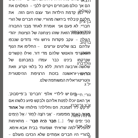
ח.באר
הם אך כולם מובחרים ויקרים ללִבִּי –  המלַווים את 
ביאליק
חיי למִן קִדמת הילדוּת ועד עצם היום הזה.  את 
חלקם קיבלתי בירושה מהוריי, שהיו חברים של הורי 
בן-ציון
חבריי. לא פעם אני  אומרת לאחד מִבּני החבורה 
ברדיצ'בסקי
המצומצמת הזאת שזהו ניצחונה של הציונוּת: יהודי 
הגולה – עקב פקודות גירוש וחיי נדודים שנכפו 
ברטוב
עליהם  בצו שליטים עריצים   – החליפו את הנוף 
גוטמן
הגאוגרפי והאנושי שלהם מדי דור, ואילו הַקשרים 
שנרקמו בינינו כבר עמדו במבחנם של 
גולדברג
שלושה-ארבעה דורות, ללא כל בלאי וקרע, וזאת 
דור, מירי
בראש וראשונה בזכות הרציפות ההיסטורית 
והטריטוריאלית המשותפת שלנו. 
יל"ג
	כיום יש לילדיי אלפי "חברים" ב"פייסבוק", 
גורי, חיים
אך האם יוכלו לִפנות אליהם ולבקש סיוע כלשהו אם 
א"צ גרינברג
יזדקקו ליד תומכת, חס וחלילה? מילותיו של 
אהוד 
מנור
 באחד מפזמוניו - "אֲנִי רוֹצֶה לַחֲזֹר / אֶל הַיָּמִים 
גרנות משה
הֲכִי יָפִים שֶׁלִּי  [...] 
חָבֵר הָיָה חָבֵר
" - מתאימות 
וולך, יונה
להפליא למה שראיתי ושמעתי בבית אבא-אימא. 
להוריי היו חברים אמִתיים שלא הכזיבו מעולם – 
זך