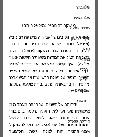
שלונסקי
שלו, מאיר
מישקה רבינוביץ  (מיכאל רותם)
שמיר, משה
אחד מידידיו הטובים של אבי היה 
מישקה רבינוביץ 
שקד, גרשון
(מיכאל רותם)
, שלמד אִתו בבית-ספר היסודי 
תמוז
תל-נורדוי, בטרם עבר מישקה לירושלים, הקים 
משפחה והִציל את המדינה בשעותיה הקשות (ואין זו 
מקרא
מליצה).   איך נקשרה נפשו של  אבי, יליד תל-אביב 
- כללי -
ובן למשפחה ותיקה ומבוססת של אנשי העלייה 
השנייה, בנפשו של "עולה חדש" שזה אך הגיע ארצה 
- מדיה -
מרוסיה, ודיבר באותה עת בעברית צולעת שנזקקה 
- נבחרים -
עדיין לקביים?
- תרגומים -
	ידידותם של השניים, שהחזיקה מעמד מימי 
צרפתית
הילדוּת והנוער ועד לימי הזִקנה, נרקמה ביום בהיר 
אחד כשכיתתם יצאה לטיול שנתי לגליל. 
בודלר, שארל
המורה-המחנך של אבי (ספק אם ראוי להעניק לו 
את התואר הזה לנוכח גישתו הפדגוגית 
אנגלית