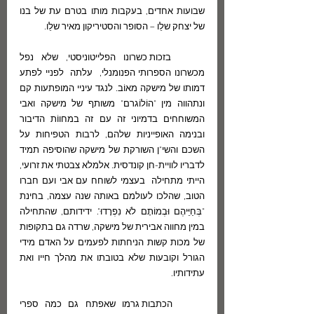
שבועות אחדים, בעקבות מותו בטרם עת של בנו 
של יצחק שלֵו – הסופר והסטיריקון מאיר שלֵו. 
	בזכות כשרונו הפלייטוניסטי, שלא נפל 
מכשרונו הספרותי הפנומנלי,  עלתה  לפניי לפתע 
דמותו של מישקה מאוֹב. לנגד עיניי המופתעות קם 
ונתהווה מין "הוֹלוֹגרם" משותף של מישקה ואבי 
המשוחחים בדמיוני זה עם זה במחווֹת הדיבור 
ובנימה האופייניות שלהם, לרבות הטפיחות על 
השכם והשי"ן השורקת של מישקה שהוסיפה תמיד 
לדבריו לוויית-חן קונדסית. אלמלא צבטתי את זרועי, 
הייתי מתחילה  בעצמי לשוחח עם אבי ועם חברו 
הטוב, שהלכו לעולמם באותה שנה עצמה, בחינת 
"בְּחַיֵּיהֶם וּבְמוֹתָם לֹא נִפְרָדוּ". ידידותם, שהתחילה 
במין מחווה אבירית של מישקה, שרדה גם בתקופות 
של מכות קשות הניחתות לפעמים על האדם מידי 
הגורל וקובעות שלא בטובתו את מהלך חייו ואת 
עתידותיו.
	הכתבות גרמו שאפתח גם כמה ספרי 