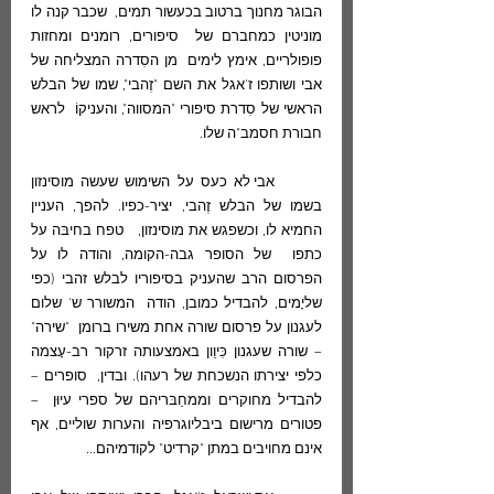
הבוגר מחנוך ברטוב בכעשור תמים,  שכבר קנה לו 
מוניטין כמחברם של  סיפורים, רומנים ומחזות 
פופולריים, אימץ לימים  מן הסִדרה המצליחה של 
אבי ושותפו ז'אגל את השם "זֶהבי", שמו של הבלש 
הראשי של סִדרת סיפורי "המסווה", והעניקוֹ  לראש 
חבורת חסמב"ה שלו. 
	אבי לא כעס על השימוש שעשה מוסינזון  
בשמו של הבלש זֶהבי, יציר-כפיו. להפך, העניין 
החמיא לו, וכשפגש את מוסינזון,   טפח בחיבּה על 
כתפו  של הסופר גבה-הקומה, והודה לו על 
הפרסום הרב שהעניק בסיפוריו לבלש זהבי (כפי  
שליָמים, להבדיל כמובן, הודה  המשורר ש' שלום 
לעגנון על פרסום שורה אחת משירו ברומן  "שירה" 
– שורה שעגנון כִּיוֵון באמצעותה זרקור רב-עָצמה 
כלפי יצירתו הנשכחת של רעהו). ובדין,  סופרים –  
להבדיל מחוקרים וממחַבּריהם של ספרי עיוּן  – 
פטורים מרישום ביבליוגרפיה והערות שוליים, אף 
אינם מחויבים במתן "קרדיט" לקודמיהם...