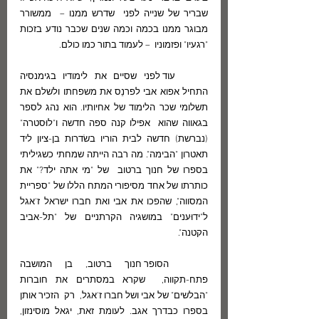
שבריר של שנייה לפני  שדרש ממנו –  ממשורר 
מבוגר ממנו בכמה וכמה שנים שכבר נודע בזכות 
"רגעיו" ופזמוניו  – לעמוד בתור כמו כולם. 
	עוד לפני שסיים את לימודיו בגימנסיה 
התחיל אפוא אבי לפרנֵס את משפחתו ולשלם את  
תשלומי שכר הלימוד של אחיותיו. הוא נהג לספר 
בגאווה שהוא  אפילו קנה ספה חדשה ו"לוּסטרה" 
(נברשת) חדשה לבית הוריו בשׂדרות בן-ציון ליד 
תאטרון "הבימה". מה רבה הייתה שמחתי כשגיליתי  
בספרו של חנוך ברטוב  של "מי אתה ילד?" את 
כותרתו של אחד מסיפורי המתח הללו של "ספריית 
המסווה", שהפכו את אבי ואת חברו ישראל ז'אגל 
ל"ידוּענים" במושגיה הקרתניים של "תל-אביב 
הקטנה".
	הסופר חנוך ברטוב, בן המושבה 
פתח-תקווה,  שקרא במסתרים את חוברות 
"הבלשים" של אבי ושל חברו ז'אגל,  רק  הזכיר אותן 
בספרו כבדרך אגב. לעומת זאת, יגאל מוסינזון, 