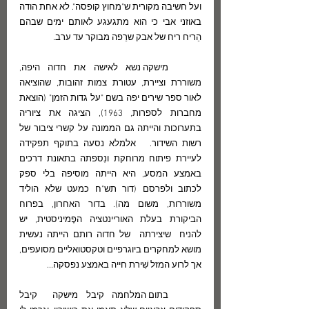
ועל חשיבה מקורית ש"מחוץ קופסה". לא אחת הודה 
באוזני אבי כי הוא מתגעגע לאותם ימים שבהם 
הֵריח ריח של אבק שרֵפה מבוקר עד ערב.  
	מישקה נשא לאישה את חדוה היפה, 
משוררת וציירת, עטורת צמות זהובות, שהוציאה 
לאור ספר שירים יפה בשם "על גדות הזמן" (הוצאת 
מחברות לספרות, 1963), הציגה את ציוריה 
בתערוכות והייתה גם הממונה על קשרי ציבור של 
רשות השידור.   אלמלא נסעה בתוקף תפקידה 
לעיירת פיתוח מרוחקת ונִספתה בתאונת דרכים 
באמצע המסע, היא הייתה מוסיפה בלי ספק  
לכתוב ולפרסם (דור תש"ח כמעט שלא הוליד 
משוררות, משום מה). בדור האחרון, בפרוח 
הביקורת בעלת האוריינטציה הפֶמיניסטית, יש 
להניח  שיצירתה  של חדוה רותם הייתה נעשית 
מושא למחקרים ביוגרפיים וטקסטואליים מסועפים, 
אך לרוע המזל שִׁירת חייה באמצע נפסקה...
	בתום המלחמה קיבל מישקה  קיבל 