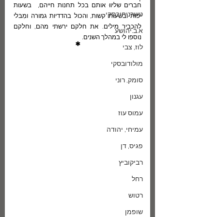
חברים שליווּ אותם בכל תחנות חייהם,  בשעות 
טשרניחובסקי
יפות ובשעות קשות, והכול בהדדיות גמורה ומִבּלי 
להכביר מילים. את חלקם ירשתי מהם, וחלקם 
א.ב.יהושע
נוספו לי במהלך השנים.  
*
לוז, צבי
מולודובסקי
סומק, רוני
עגנון
עמוס עוז
עמיחי, יהודה
פגיס, דן
רביקוביץ
רחל
רטוש
שופמן