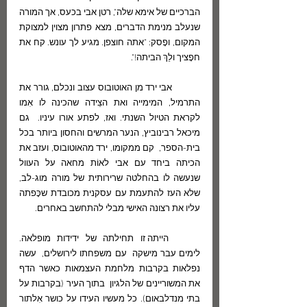
הברכיים של אימא שלה", רטן אבי בכעס, אך המורה 
שנעלב מנימת הדברים, מצא פתרון מצוין למצוקת 
המקום, ופָסק: "אתה חוצפן. מגיע לך עונש. קח את 
חפָציך ולֵךְ הביתה!".
	אבי ירד מן האוטובוס עצוב ונכלם, גורר את 
התרמיל, המימייה ואת הצֵידה שהכינה לו אִמו 
לקראת הטיול השנתי. ואז, לפתע אורו עיניו.  גם  
מיכאל רבינוביץ, הנער המרשים והחסון ביותר בכל 
בית-הספר,  קם ממקומו, ירד מהאוטובוס, ועזב את 
הכיתה ביחד עם אבי לאוֹת מחאה על העוול 
שנעשה לו בהחלטה שרירותית של מורה מוג-לב, 
שלא העז להתעמת עם עסקנית מכובדת שכָּפתה 
עליו את רצונה האישי מבלי להתחשב באחרים.
	הייתה זו תחילתה של ידידות מופלאה. 
לימים עבר מישקה  עם משפחתו לירושלים,  עשה 
נפלאות בקרבות מלחמת העצמאות כאשר הדף 
את המשוריינים של הלגיון  בתוך העיר (בקרבות על 
בתי מנדלבאום). כל מעשיו העידו על כושר אִלתור 