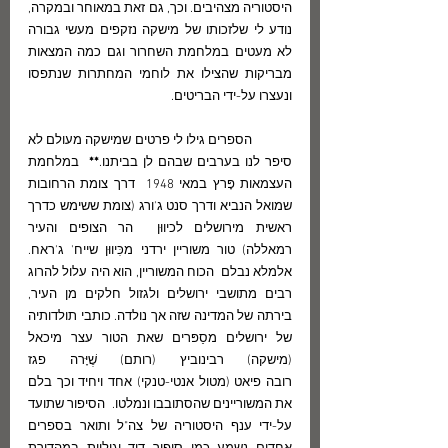
היסטוריה מצהיבים. וכך, גם זאת במאוחר ובמקרה,  
נודע לי שלזכותו של מישקה נזקפים מעשי גבורה 
לא מעטים במלחמת השחרור וגם כמה המצאות 
מבריקות שהצילו את לוחמי המחתרות שנתפסו 
ונעצרו על-ידי הבריטים. 
	הספרים גילו לי פרטים שמישקה מעולם לא 
סיפר לנו בערבים שבהם לן בביתנו.
**
  במלחמת 
העצמאות פָּרץ במאי 1948  דרך צומת הרחובות 
שמואל הנביא ודרך סנט ג'ורג (צומת ששימש כדרך 
ראשית מירושלים לכיווּן  הר הצופים והעיר 
רמאללה) טור משוריין ירדני מכִּיווּן שייח' ג'ראח. 
אלמלא נבלם  הכוח המשוריין, הוא היה עלול להרוג 
רבים מתושבי ירושלים ולגזול חלקים מן העיר, 
בירתה של המדינה שזה אך נולדה. כותבי תולדותיה 
של ירושלים מסַפּרים שאת הטור עצר מיכאל 
(מישקה) רבינוביץ (רותם) שֶׁיָּרה פגז 
רובה פיאט (מטול אנטי-טנקי) אחד ויחיד וכך בלם 
את המשוריינים שהסתובבו ונמלטו.  הסיפור שתועד 
על-ידי ענף היסטוריה של צה"ל ותואר בספרים 