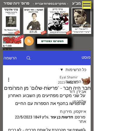
מב"ע
פרופ' זיוה שמיר
- מחקרים בספרות עברית -
( קובץ בהכנה )
הצטרפו כמנויים
ספרים
חדשים
הרשמה
פוסט
כל הרשימות
Eyal Shamir
כל הרשימות
23 במאי 2023
חבר היה חבר - "פרישׂת-שלום" מן המרוֹמים
אבידן, דוד
על שני מקרים מפתיעים מן השבוע האחרון 
אלתרמן
שהפגישו בחטף את הספרות עם החיים
איזקסון, מירון.ח
פורסם: 
חדשות בן עזר 
,גליון 
1849 22/5/2023
אתר
לפעמים אני מהרהרת על אותם חברים – לא רבים 