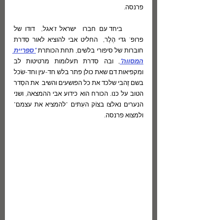
פרנסה. 
	ביחד עם חברו  ישראל ז'אגל,  דודו של 
פרופ' גדי הֶלֶר,  החליט אבי להוציא לאור סִדרת 
חוברות של סיפורי בלשים, תחת הכותרת 
"ספריית 
המסווה"
, ובה סִדרת תעלומות מרטיטות לב 
ומקפיאות דם שאת כולן פתר בלש חד-עין וחד-שׂכל 
בשם זֶהבי שלכד את כל הפושעים והשיב  את הסֵדר 
הטוב על כנו. הכורח הוא כידוע אבי ההמצאה, ושני 
הנערים נאלצו בצוֹק העִתים "להמציא את עצמם" 
ולמצוא פרנסה.