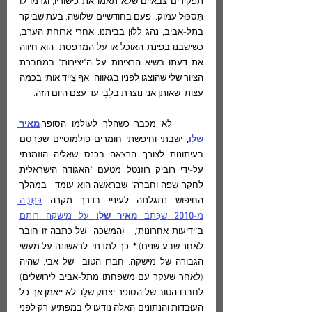
תפקידים צבאיים שלא תאמו את כישוריו, וגרמו לו 
תִּסכּוּל עמוק.  פעם בחודשיים-שלושה, בעת שביקר 
בתל-אביב, נהג ללוּן בביתנו. אחרי ארוחת הערב, 
כשישבנו בפינת האוכל או על המרפסת, הוא חיווה 
את דעתו בשיא הרצינות על ה"יצירות" במחברת 
הציור שלי שהוצגו לפניו בגאווה, אף צִייד אותי בכמה 
עצות  שאותן אני נוצרת בלִבִּי עד עצם היום הזה.  
	לא מכבר כשהלך לעולמו הסופר
מאיר 
שלֵו
,
 ישבתי וחיפשתי חומרים פולמוסיים שפִּרסם 
בעיתונות לצורך הרצאה בכנס שאליה הוזמנתי 
על-ידי רוביק רוזנטל מטעם "האגודה הישראלית 
לחקר שפה וחברה" שבראשה הוא עומד.  במהלך 
החיפוש נתגלתה לעיניי בדרך מקרה 
כַּתָּבָה 
מ-
2010 
שכָּתב 
מאיר שלֵו
 על מישקה רותם
ב"ידיעות אחרונות",   (המשכה  של כתבה זו חוּבּר 
לאחר שבע שנים).
*
  כך למדתי  לראשונה על מעשי 
הגבורה של מישקה, חברו הטוב  של אבי, שהיה 
(לאחר שעקר עם משפחתו מתל-אביב לירושלים) 
לחברו הטוב של הסופר יצחק שלֵו. לא ייאמן אך כל 
העוּבדות והנתונים האלה נודעו לי במפתיע רק לפני 