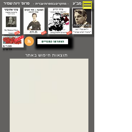
מב"ע
פרופ' זיוה שמיר
- מחקרים בספרות עברית -
( קובץ בהכנה )
הצטרפו כמנויים
ספרים
חדשים
תוצאות חיפוש באתר