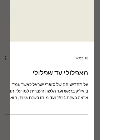
18 במאי
מאפלולי עד שפלולי
על תחדישיהם של סופרי ישראל כאשר עמד
ביאליק בראש ועד הלשון העברית למן עלייתו
ארצה בשנת 1924 ועד מותו בשנת 1934, הוא
החזיק במכתבתו מחברת שעליה רשם
בכתב-ידו את הכותרת "חקר מילים", ובה אסף
נתונים, המבוססים על השערותיו של פילולוג