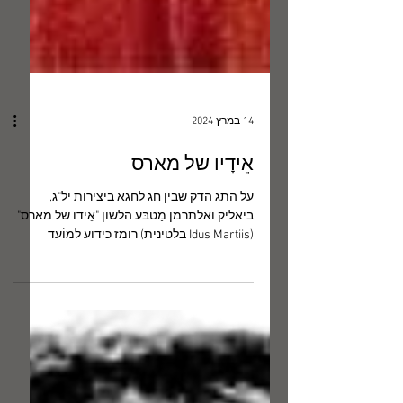
14 במרץ 2024
אֵידָיו של מארס
על התג הדק שבין חג לחגא ביצירות יל"ג,
ביאליק ואלתרמן מַטבּע הלשון "אֵידו של מארס"
(Idus Martiis בלטינית) רומז כידוע למוֹעד
המוּעד...