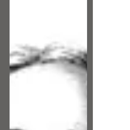
חובב, המעידים על התפתחות הלשון העברית
מתוך שורשים-אחים. מרשימות השורשים,
המצומצמות בהיקפן הנגלה אך הרחבות עד
אין-קץ בהיקפן הסמוי, ניתן להבין איך נולדו
בראשו של המשורר אחדות ממאות המילים
שחידש בשפה העברית. ספרו של יצחק אבינרי
"מילון חידושי חיים נחמן ביאלי