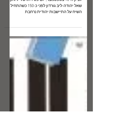
16 בספט׳ 2023
התכּוֹן ממלכה כזאת בימינו,
אם תעמוד לאורך ימים??
לציון ה-16 בספטמבר, יום פטירתו של יל"ג כך
שאל יהודה-ליבּ גורדון לפני כ-150 כשהתחיל
השיח על התיישבות יהודית נרחבת
בארץ-ישראל הרצל הוכתר...