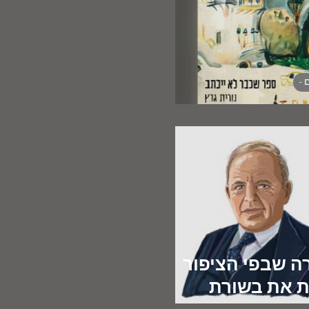
 -
חה וההכחשה
ה שבפי הציפור
 את בשורת