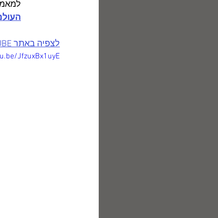
למאמרי
העולם
לצפיה באתר YOUTUBE
tu.be/JfzuxBx1uyE