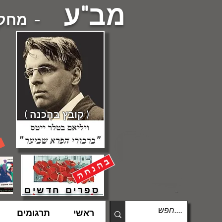
מב"ע
- מחקרי
( קובץ בהכנה )
ספרים חדשים
ראשי
תרגומים