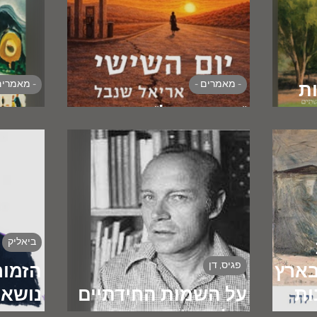
- מאמרים -
- מאמרים
ת
רית
"ניו איזראל"
ההשכ
ביאליק
פגיס, דן
בארץ
הזמור
ות
על השמות החידתיים
נושאת