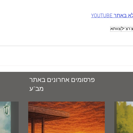
תר YOUTUBE
'רצ'יל
צוותא
פרסומים אחרונים באתר
מב"ע