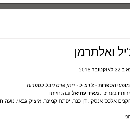
יל ואלתרמן
בר 2018
ופעי הספרות - 
צ'רצ'יל - חתן פרס נובל לספרות
רותיו בעריכת 
מאיר עוזיאל
 ובהנחייתו 
ם אלכס אנסקי, דן כנר, יפתח קמינר, איציק גבאי, נועה חד
ני