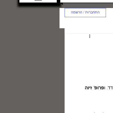
התחברות / הרשמה
ד. ו
פרופ' זיוה 