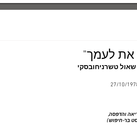
 את לעמך"
שאול טשרניחובסקי
ריאה והדפסה, 
סט בר-חיפוש )