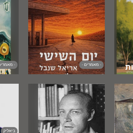
- מאמרים -
- מאמרים
ת
רית
"ניו איזראל"
ההשכ
ביאליק