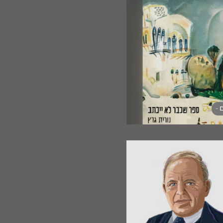
 -
חה וההכחשה