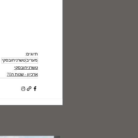
תיוגים:
מעריב
טשרניחובסקי
טשרניחובסקי
ארכיון - שנות ה70