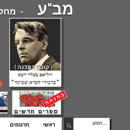
מב"ע
- מחקרי
( קובץ בהכנה )
ספרים חדשים
ראשי
תרגומים