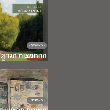
- מאמרים -
ההחמצות הגדולו
של המו"לות העב
- מאמרים -