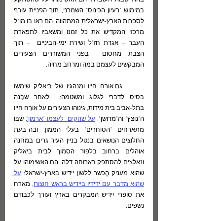
בהתיישבות העובדת. הם האשימוהו על שהשתקע  
במימוש "רעיון הכינוס" השמרני, תוך הפניית עורף 
לספרות הארץ-ישראלית המתהווה. הם ראו בו מו"ל 
מרכזי המקדיש את כל זמנו ומשאביו לתפארת 
העבר – אגדת חז"ל ושירת ימי-הביניים  – תוך 
הצבת מחסום  בפני המשוררים הצעירים 
המבקשים לעצמם במה ומרחב מחיה. 
	גם אורַח חייו ומנהגיו של ביאליק שימשו 
בסיס לדברי לִגלוג ומשטמה:  לאחר שבָּנה 
בתל-אביב בית מידות, גינוהו הצעירים על אורַח חייו 
ה"נוצץ" וה"מדושן": 
על שהקים  לעצמו "ארמון"
, שבּוֹ  
מתארחים "הסוחרים" בעלי הממון, ובה-בעת 
החלוצים הנושאים בנטל בניין העיר גרים במחנה 
אוהלים ברחוב בלפור הסמוך לבית ביאליק 
ונאלצים להסתפק בארוחה דלה. הם האשימוהו על 
שהוא מעניק הֶכשר ללשון יִידיש בארץ-ישראל: 
על 
שהוא מדבר עם ידידיו ביִידיש בראש חוצות
, מארח 
את סופרי יִידיש המבקרים בארץ ועורך לכבודם 
נשפים. 