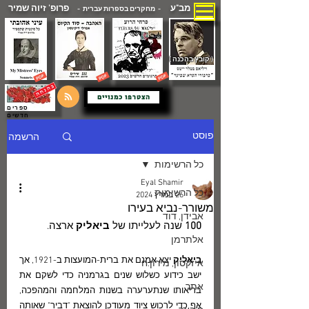
מב"ע
פרופ' זיוה שמיר
- מחקרים בספרות עברית -
( קובץ בהכנה )
הצטרפו כמנויים
ספרים
חדשים
הרשמה
פוסט
כל הרשימות
Eyal Shamir
כל הרשימות
26 במרץ 2024
משורר-נביא בעירו
אבידן, דוד
100
 שנה לעלייתו של 
ביאליק 
ארצה.
אלתרמן
ביאליק
 יצא אמנם את ברית-המועצות ב-1921, אך 
איזקסון, מירון.ח
ישב כידוע כשלוש שנים בגרמניה כדי לשקם את 
אתר
בריאותו שנתערערה בשנות המלחמה והמהפכה, 
אף כדי לרכוש ציוד מעודכן להוצאת "דביר" שאותה 