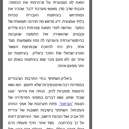
הזאת לא הצטערתי על ש"הרמתי את הכפפה", 
והבנתי שדב סדן, מאנשי מערכת "
דבר" 
שהכיר את 
המתרחש בעיתונות העברית הֶכּרוּת 
בלתי-אמצעית, ידע מראש מה תהיינה תוצאותיו של 
הסקר.  נפרשׂה לפניי תמונה פָּנורמית רבת צדדים 
והֶבֵּטים שהעשירה את התמונה שנקבעה 
בהיסטוריוגרפיה והעניקה לה נפח ומשמעות: מצד 
אחד, ניתן היה להיווכח שבמרוצת העשור 
הארץ-ישראלי שלו הוזכר ביאליק  בעיתונות יום 
אחר יום (לא פעם נזכר שמו בעיתונות באותו יום 
יותר מִפּעם אחת).
	ביאליק השתתף בחיי התרבות הציבוריים 
במסירות רבה ואינטנסיביות שלא תיאמן:  הוא נשא 
הרצאות פומביות לרוב, הִנחה את אירועי "עונג 
שבת" שיָּזם, נשא דברים במופעי הפרמיירה של 
הצגות 
"הבימה"
, פתח תערוכות של אמני החרט 
והמכחול, השתתף בישיבות חשובות של עיריית 
תל-אביב ושל הנהגת היישוב, ועוד. העיתונים דיווחו 
על כך בהרחבה.  מצד אחר, חרף מעמדו הרם 