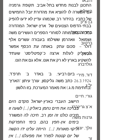
ח.באר
התכונן לבנות מחדש בתל-אביב. תקופת גרמניה 
ביאליק
גם אִפשרה לו להוציא את מהדורת יובל החמישים 
של כתביו  בהידור רב, שכמוהו עדיין לא ידעו להפיק 
בן-ציון
בבתי-הדפוס הצנועים של  ארץ-ישראל. המהדורה 
ברדיצ'בסקי
נמכרה בשלמותה לסוחרי הספרים העשירים משה 
ושמואל  וואהרמן ששילמו בעבורה עשרים אלף 
ברטוב
דולר –  סכום עתק  באותה עת. הכסף אפשר 
גוטמן
לביאליק לעלות ארצה כ"קפיטליסט" שעתיד 
להשקיע בארץ לא רק את אונו, אלא גם את הונו. 
גולדברג
	ביום רביעי, ב' באדר ב' תרפ"ד,     
דור, מירי
26.3.1924 כתב משה גליקסון, עורך עיתון "הארץ" 
יל"ג
(בחתימת מ.ג.) את מאמר המערכת, בזו הלשון:
גורי, חיים
היישוב העברי בארץ-ישראל מקדם היום 
א"צ גרינברג
בברכה את חיים נחמן ביאליק [...] לשעה זו 
חיכינו כולנו זה זמן רב, חיכה לה המשורר 
גרנות משה
בימים אין-חפץ בהם, בימי התפרקות 
וולך, יונה
וליקוי-מאורות. [...]  הייתה עלינו ידו הקשה 
של יום קטנות לפורר את מפעלנו [...] אין 
זך