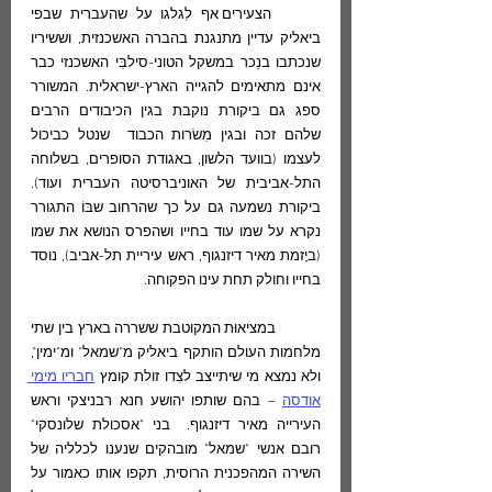
	הצעירים אף לִגלגו על שהעברית שבפי 
ביאליק עדיין מתנגנת בהברה האשכנזית, וששיריו 
שנכתבו בנֵכר במשקל הטוני-סילבִּי האשכנזי כבר 
אינם מתאימים להגייה הארץ-ישראלית. המשורר 
ספג גם ביקורת נוקבת בגין הכיבודים הרבים 
שלהם זכה ובגין מִשׂרות הכבוד  שנטל כביכול 
לעצמו (בוועד הלשון, באגודת הסופרים, בשלוחה 
התל-אביבית של האוניברסיטה העברית ועוד). 
ביקורת נשמעה גם על כך שהרחוב שבּוֹ התגורר 
נקרא על שמו עוד בחייו ושהפרס הנושא את שמו 
(ביָזמת מאיר דיזנגוף, ראש עיריית תל-אביב), נוסד 
בחייו וחולק תחת עינו הפקוחה. 
	במציאוּת המקוטבת ששררה בארץ בין שתי 
מלחמות העולם הותקף ביאליק מ"שמאל" ומ"ימין", 
ולא נמצא מי שיתייצב לצִדו זולת קומץ 
חבריו מימי 
אודסה
 – בהם שותפו יהושע חנא רבניצקי וראש 
העירייה מאיר דיזנגוף.  בני "אסכולת שלונסקי" 
רובם אנשי "שמאל" מובהקים שנענו לכלליה של 
השירה המהפכנית הרוסית, תקפו אותו כאמור על 