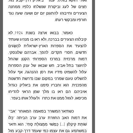
ואולי דווקא בגללו, עמד  ביאליק דרך-קבע מול 
חִצים של לעג וביקורת שנשלחו כלפיו ממחנה 
הצעירים וחייבוהו להתגונן יום יום ושעה שעה נגד 
חורפיו ומבקשי רעתו. 
	כאמור, בבואו ארצה בשנת 1924, לא 
קיבלוהו הצעירים בברכה, ולא ראו בו מנהיג שעתיד 
להצעיד את הספרות הארץ-ישראלית להֶשֵּׂגים 
חדשים, חסרי תקדים. להפך, אברהם שלונסקי, 
דמות מרכזית במרכז הספרותי הקטן שהחל 
להיווצר בתל-אביב, חש שבואו של ענק הספרות 
עלול להשמיט מידיו את רסן ההנהגה, אף עלול 
להשליט טעם שמרני במקום שבּוֹ נדרשת חדשנות 
מהפכנית. הוא וחבריו סימנו את ביאליק כגדול 
אויביהם. הם ראו בו מלך שמן הראוי להדיחו 
מכיסאו, לגזול ממנו את כתרו   ולעולל אותו בעפר.
	כשתיאר המשורר בפואמה המאוחר "אבי" 
את דמות האב החוזרת ערב ערב הביתה "כֻּלּוֹ 
שׁוֹתֵת קִיקָלוֹן [...] כְּמָשׁוּי מִמְּצוּלַת סֶחִי", הוא תיאר 
במשתמע גם את עצמו כמי שעמד דרך-קבע מול 