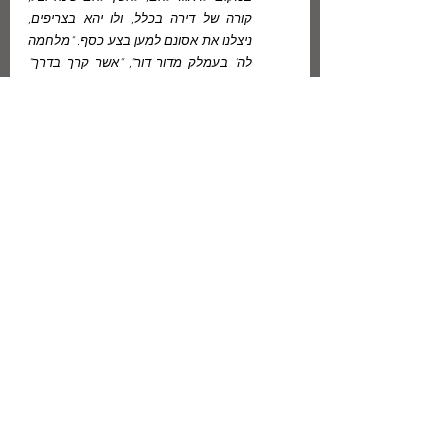
קורה של דירה בכלל, ולו יהא בצריפים, 
ניצלנו את אסונם למען בצע כסף. "מלחמה 
לה' בעמלק מדור דור", "אשר קרך בדרך" 
ואומות שלמות נפסלו לבוא בקהל על "אשר 
לא קידמו אתכם בלחם ובמים בדרך 
בצאתכם ממצרים". כיצד קיבלנו אנחנו את 
אחינו פליטי-החרב? העלינו את שכר-הדירה 
וגזלנו מהם את פרוטותיהם האחרונות.
    הסימן השני למחלה הוא – הספסרות 
הבזויה, האוכלת אותנו כעש. ברק השטן של 
הזהב סימא את עינינו. אנו מתפארים 
בגאות ובפריחה. במקום שיש רק מהומה 
ריקה של ספסרות. דונם אחד עובר עשר 
פעמים מיד ליד, וכל פעם עולה מחירו, ואנו 
חושבים, שזוהי עלייה וגֵאוּת. אין ערך לקרקע 
מלבד מה שהיא יכולה ליתן לבני-אדם 
מזונותיהם בשעת חירום וסכנה. אנו עושים 
בקרקע מה שהספסרות בשעת המלחמה 
והמהפכות הייתה עושה ללחם. שק-קמח 
היה עובר עשר פעמים מיד ליד, ויש שהיה 