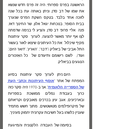
הראשונה בפרס ספרותי: היה זה פרס חדש שנשא 
את שמו של דב סדן, וניתן באותה עת בכל שנה 
לזוכה אחד בלבד. בטקס השקת הפרס שנערך 
בבית הסופר, בנוכחות יגאל אלון, שר החינוך דאז, 
פנה  אליי פרופ' דב סדן, והציע לי בנימה שדמתה 
לצַו אף יותר מאשר להצעה, לערוך  סקר עיתונות 
מקיף שיכלול  את כל העיתונים שיצאו לאור בעשור 
התל-אביבי של ביאליק ("
דבר
", "
הארץ
", "
דואר היום
", 
ועוד),  לשם רישומם ותיעודם של  כל האִזכּורים 
הנוגעים בביאליק.
	היום ניתן לערוך סקר עיתונות בסיוע 
המפתח של אתר "
אוסף העיתונות וכתבי העת 
של הספרייה הלאומית
", אך ב-1970 היה סקר כזה  
כרוך בעבודת נמלים ממושכת בספריות 
ובארכיונים, אגב עיון בכרכים מאובקים וקריאתם 
של מיקרופילמים מטושטשים, מתוך חשש מתמיד 
שעניין כלשהו בעל חשיבות עקרונית יחמוק מעיניך.
	בסיומה של העבודה הלקטנית והמייגעת 