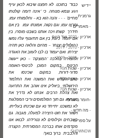
כבוד" בתוכנו. לא חפצנו שיבוא לכאן עייף 
יידיש
ויגע וצמא-מנוחה. כי "אינה דומה קולטתו 
גרמנית
מחיים" - - - והנה הוא בא – וחלומותיו עמו, 
ומרצו עמו, וגם נקווה, אמונתו עמו.  בין אם 
- מאמרים -
תידרך  קשתו ויכה אותנו בשבט-מוסרו, בין 
ארכיון - 2020 ועד היום
אם יהמה  כיונה, בין אם תתעטף עליו נפשו 
ו"הזלזלים יצנחו" – מהיום והלאה כאן תהיה 
ארכיון - 2010 - 2019
יצירתו. ואם יעמוד בו לבו לעזוב את האגדה 
ארכיון - 2000 - 2009
ולהמירה בהלכה "המוצקה" – כאן ייעשה 
הכינוס, במקום המוכן לכינוסי-האומה 
ארכיון - שנות ה90
מדור-דורות, במקום שכינסו את 
ארכיון - שנות ה80
כתבי-הקודש ואת המשנה ואת התלמוד 
הירושלמי. ביאליק אינו אוהב את התרועה 
ארכיון - שנות ה70
ואת צהלת הרבים. אנחנו לא נדריך את 
-חומר ביוגרפי-
מנוחתו. גם תוך הפולמוסים וריבי המפלגות 
לא נמשכנו. יתייחד נא עם שכינתו בעלייתו, 
- מה חדש -
וישזור את חוט-היצירה למעלה, מגבוה. גם 
בשבחים וקילוסים לא נטרידהו. לבואו אנו 
על ספריה
מקדמים אותו בברכה המסורתית, הקצרה 
SHOWNOW
והלבבית:  ברוך בואך!