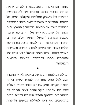
עיתון "דואר היום" התחשב במשורר ולא הטריד את 
מנוחתו בדברי ברכה ארוכים, אך לא התחשב 
בסלידתו של ביאליק ממליצות, ומקולות רמים, של 
תרועת  החצוצרות. מערכת "דואר היום" הסתפקה 
בכותרת קצרה אך מליצית: "לביאליק הנערץ, ליום 
עלותו על אדמת ארץ-ישראל  - ברכת אהבה 
נאמנה. מערכת "הפועל- הצעיר" (כ"ב אדר ב' 
תרפ"ד; 28.3.1924).  כך לאחר ברכה בת תריסר 
מילים בלבד, חזר העיתון לעסוק בפירוט ובאריכות 
בענייני דיומא.  גדול סופרי ישראל הגיע לנמל יפו, 
והעורכים בחרו להתמקד בבעיות היום-יום 
ה"בוערות".
 • 
זמן לא רב לאחר הגיעו של ביאליק לארץ, התברר 
מעל לכל ספק שתרומתו לארצו ולעירו הייתה 
חסרת תקדים. ספק אם היה סופר בארץ ובעולם, 
שלא חס על זמנו היקר והרים לעירו תרומה כה 
משמעותית. דיזנגוף הנפיק אישורים לבניית בתים 
בתל-אביב, אף דאג לסלילת כבישים ולהקמת 