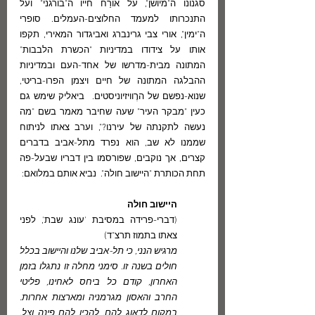
סגנונו ה"מיושן", על אורַח חייו ה"בורגני" ועל 
התנכרותו למעמד החלוצים-העמלים. סופרי 
ה"ימין", אורי צבי גרינברג ואביגדור המאירי, תקפו 
אותו על צידודו במדיניות "הכשרת הלבבות" 
המתונה מבית-מדרשו של אחד-העם ובמדיניות 
ההבלגה המתונה של חיים ויצמן הפרו-בריטי, 
שנוא-נפשם של הרֶוויזיוניסטים.  ביאליק שימש גם 
כעין "מבקר העיר" שעה שחיבר מאמר בשם "מה 
נעשה לתקנתה של עירנו?", וערב צאתו לניתוח 
שממנו לא שב, הוא נפרד מתל-אביב בדברים 
קצרים, אך נוקבים, שפורסמו בין דבריו שבעל-פה 
תחת הכותרת "היישוב חולה".  נביא אותם במלואם: 
היישוב חולה
(דברי-פרידה במסיבת 'עונג שבת', לפני 
צאתו בתמוז תרצ"ד)
מרגיש הנני, כי תל-אביב שלנו והיישוב בכלל 
חולים בשנה זו. סימני מחלה זו נתגלו בזמן 
האחרון, קודם כל ביחס לאחינו, פליטי 
החרב והאסון מגרמניה ומארצות אחרות. 
במקום לדאוג להם, להכין להם פינה וצל, 