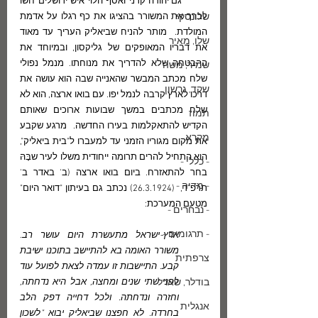
        גם יהודה קרני ואסף הלוי איש ירושלים חשו 
שלונסקי
לברך את המשורר בהציגו את כף רגלו על אדמת 
המולדת.  מותר להניח שביאליק העריך עד מאוד 
שלו, מאיר
את דבריו המאופקים של גליקסון, ובמיוחד את 
ההבטחה שלא להדריך את מנוחתו. מנמל נפולי 
שמיר, משה
שלח מכתב המבשר שהאנייה שבה הוא עושה את 
שקד, גרשון
דרכו לארץ קרבה לנמל יפו. עם בואו ארצה, הוא לא 
שלח מכתבים במשך שבועות ארוכים שאותם 
תמוז
הקדיש להתאקלמות בעירו החדשה.  מרגע שקבע 
מקרא
את מקום מגוריו הזמני עד למעברו ל"בית ביאליק", 
הוא התחיל להרים תרומה ייחודית משלו לעיר שבָּהּ 
- כללי -
בחר להתאזרח. ביום בואו ארצה (ב' באדר ב' 
- מדיה -
תרפ"ד,  (26.3.1924) נכתב גם בעיתון "דואר היום" 
מטעם המערכת:
- נבחרים -
- תרגומים -
ארץ-ישראל מתעשרת היום עושר רב. 
משורר האומה בא להתיישב בתוכנו ישיבת 
צרפתית
קבע. התיישבות זו עמדה לצאת לפועל עוד 
בודלר, שארל
לפני שתי שנים ומחצה, אבל היא נדחתה, 
וחזרה ונדחתה. ולכל דחייה דפק הלב 
אנגלית
בחרדה. לא חפצנו שביאליק יבוא "לשכון 