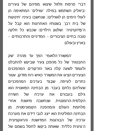
דברי חֲרפות וזלזול שיצאו מפיהם של צעירים 
(ביאליק השתמש במילה "עווילים" המתאימה הן 
לעולי הימים הן לאווילים), שנחשבו בעיניו "תינוקות 
של בית רבן". בשנותיו האחרונות הוא קבל על 
ה"פֶּדוֹקרטיה" (שלטון הילדים) שכבש כל חלקה 
טובה בחיים הציבוריים – המדיניים והתרבותיים – 
בארץ ובעולם.
	"המשורר הלאומי" הפך עד מהרה "שק 
החבטות" של כל מהפכן צעיר שביקש להתבלט 
ולעמוד לשעה קלה באור הזרקורים. המהפכנים 
הצעירים הציגו את המשורר כאיש-רוח מזדקן, עטור 
כתרים לעייפה, שבָּגד בערכים המהפכניים 
שעליהם נלחם בעבר. מן הבּחינה הפואטית הוא 
גילם בעבורם את ערכיה של השירה 
הקלסית-הרומנטית, שנחשבה מיושנת אחרי 
מלחמת העולם והמהפכה הקומוניסטית. מן 
הבּחינה הפוליטית הוא ייצג לגבי דידם את מערכת 
ערכיה של הבורגנות המדושנת והראקציונית, 
ה"ציונית כללית", שאותה ביקשו לחסל בשמם של 