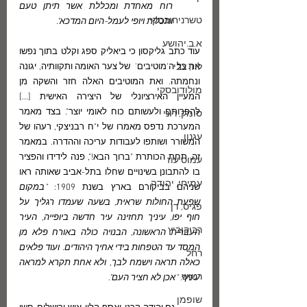
רוח מאחדת ומכללת אשר תיתן טעם 
טשרניחובסקי
ותכלית ויופי לעמל-היום המדכא". 
א.ב.יהושע
עוד כתב גליקסון כי ביאליק ספג וקלט בתוך נפשו 
לוז, צבי
את כל ה'מוטיבים'  של צער האומה ותקוותיה, יגונה 
ונחמתה. ואת המוטיבים האלה חזר והשקה מן 
מולודובסקי
המעיין האירציונלי של היצירה האישית [...] 
להפרותם ולעשותם כוח לאומי יוצר". בצד מאמר 
סומק, רוני
המערכת נדפס מאמרו של י"ח רבניצקי, רעהו של 
עגנון
המשורר ושותפו לעבודות עריכה וההדרה. במאמר 
זה, תחת הכותרת "ברוך הבא!", פנה לידידו והפציר 
עמוס עוז
בו להתבונן בשינויים שחלו בתל-אביב שאותה ראו 
עמיחי, יהודה
שניהם בביקורם בארץ בשנת 1909: 
"במקום 
שפעת החולות שראית, בשעה שעמדו רגליך על 
פגיס, דן
חוף יפו, עיניך תחזינה עיר חדשה ביופייה, העיר 
רביקוביץ
העברית הראשונה, הבנויה כולה באורח פלא מן 
המסד עד הטפחות בידי אחיך היהודים. ועוד פלאים 
רחל
כאלה תראה וישמח לבך, ולא אחת תקרא למראה 
רטוש
עיניך: "אכן לא חציר העם".
שופמן