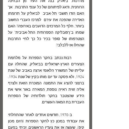
מדרכות. ביאליק בנה את העיר מן הבחינה 
הרוחנית, ודאג לפיתוחם של כל ענפי התרבות.  אך 
האם הודו תושבי תל-אביב  לביאליק על תרומתו 
האדירה שהפכה את עירם  למרכז העברי החשוב 
ביותר, חלף כל המרכזים הדועכים באירופה? האם 
שמחו ב"רֶפּוּבליקה הספרותית התל-אביבית" על 
הצטרפותו של סופר בכיר כל כך לחיי התרבות 
שהחלו אז ללבלב? 
	רבות נכתב בחקר הספרות על מלחמת 
הצעירים הארץ-ישראליים בביאליק, שהחלה עם 
עלייתו של המשורר הלאומי ארצה באביב של שנת 
1924, ולא פסקה עד יום מותו בקיץ של שנת 1934. 
ברצוני להציג את התמונה המוּכּרת הזאת ולצרף 
אליה זווית ראייה נוספת, המאירה באור אישי את 
הידע שהצטבר בחקר תולדותיה של הספרות 
העברית בת המאה העשרים. 
	ב-1970, חודשים אחדים לאחר שהתחלתי 
את עבודתי במכון כץ לחקר הספרות (היום מכון 
קיפּ), שעשה אז את צעדיו הראשונים, זכיתי בפעם 