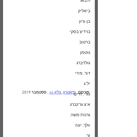
ח.באר
ביאליק
בן-ציון
ברדיצ'בסקי
ברטוב
גוטמן
גולדברג
דור, מירי
יל"ג
פורסם:  
תיאטרון, גליון 46
 , ספטמבר 2019
גורי, חיים
א"צ גרינברג
גרנות משה
וולך, יונה
זך