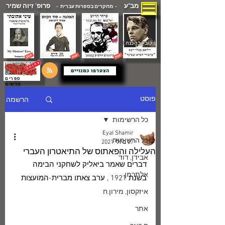
מב"ע
פרופ' זיוה שמיר
- מחקרים בספרות עברית -
( קובץ בהכנה )
הצטרפו כמנויים
ספרים
חדשים
הרשמה
פוסט
כל הרשימות
Eyal Shamir
כל הרשימות
27 ביולי 2021
העלילה והפאתוס של התיאטרון העברי
אבידן, דוד
דברים שאמר ביאליק לשחקני הבימה 
אלתרמן
בשנת 1921 , ערב צאתו מברית-המועצות
איזקסון, מירון.ח
אתר