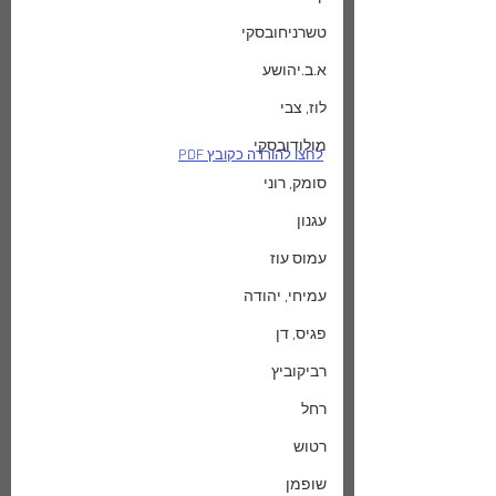
טשרניחובסקי
א.ב.יהושע
לוז, צבי
מולודובסקי
לחצו להורדה כקובץ PDF
סומק, רוני
עגנון
עמוס עוז
עמיחי, יהודה
פגיס, דן
רביקוביץ
רחל
רטוש
שופמן