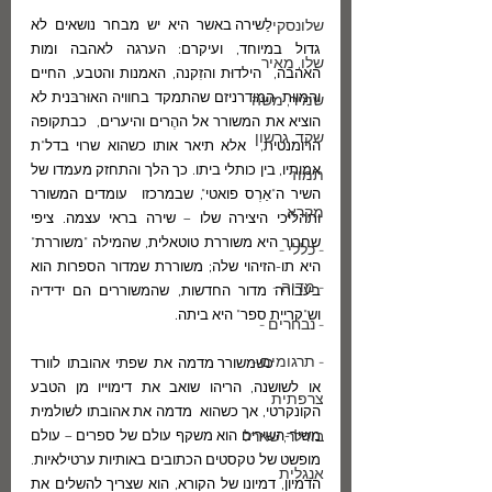
שלונסקי
	לַשירה באשר היא יש מבחר נושאים לא 
גדול במיוחד, ועיקרם: הערגה לאהבה ומות 
שלו, מאיר
האהבה,  הילדוּת והזִקנה, האמנות והטבע, החיים 
והמוות. המודרניזם שהתמקד בחוויה האוּרבּנית לא 
שמיר, משה
הוציא את המשורר אל ההֶרים והיערים,  כבתקופה 
שקד, גרשון
הרומנטית,  אלא תיאר אותו כשהוא שרוי בדל"ת 
אמותיו, בין כותלי ביתו. כך הלך והתחזק מעמדו של  
תמוז
השיר ה"אַרְס פואטי", שבמרכזו  עומדים המשורר 
מקרא
ותהליכי היצירה שלו – שירה בראי עצמה. ציפי 
שחרור היא משוררת טוטאלית, שהמילה "משוררת" 
- כללי -
היא תו-הזיהוי שלה; משוררת שמדור הספרות הוא 
- מדיה -
בעבורה מדור החדשות, שהמשוררים הם ידידיה 
וש"קריית ספר" היא ביתה. 
- נבחרים -
- תרגומים -
	כשמשורר מדמה את שפתי אהובתו לוורד 
או לשושנה, הריהו שואב את דימוייו מן הטבע 
צרפתית
הקונקרטי, אך כשהוא  מדמה את אהובתו לשולמית 
בודלר, שארל
משיר-השירים הוא משקף עולם של ספרים – עולם 
מופשט של טקסטים הכתובים באותיות ערטילאיות. 
אנגלית
הדמיון, דמיונו של הקורא, הוא שצריך להשלים את 