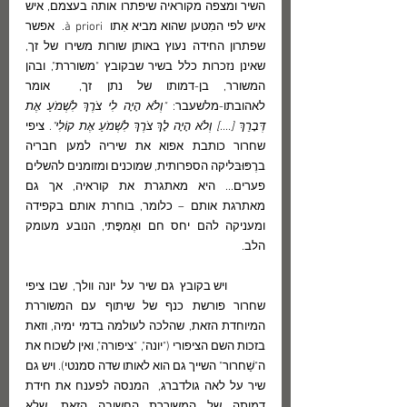
השיר ומצפה מקוראיה שיפתרו אותה בעצמם, איש 
איש לפי המִטען שהוא מביא אִתו  à priori.  אפשר 
שפתרון החידה נעוץ באותן שורות משירו של זך, 
שאינן נזכרות כלל בשיר שבקובץ "משוררת", ובהן 
המשורר, בן-דמותו של נתן זך,  אומר 
לאהובתו-מלשעבר: 
"וְלֹא הָיָה לִי צֹרֶךְ לִשְׁמֹעַ אֶת 
דְּבָרֵךְ [....] וְלֹא הָיָה לָךְ צֹרֶךְ לִשְׁמֹעַ אֶת קוֹלִי"
. ציפי 
שחרור כותבת אפוא את שיריה למען חבריה 
ברֶפּוּבּליקה הספרותית, שמוכנים ומזומנים להשלים 
פערים... היא מאתגרת את קוראיה, אך גם 
מאתרגת אותם – כלומר, בוחרת אותם בקפידה 
ומעניקה להם יחס חם ואֶמפָּתי, הנובע מעומק 
הלב.
	ויש בקובץ גם שיר על יונה וולך, שבו ציפי 
שחרור פורשת כנף של שיתוף עם המשוררת 
המיוחדת הזאת, שהלכה לעולמה בדמי ימיה, וזאת 
בזכות השם הציפורי ("יונה", "ציפורה", ואין לשכוח את 
ה"שַׁחרור" השייך גם הוא לאותו שדה סמנטי). ויש גם 
שיר על לאה גולדברג,  המנסה לפענח את חידת 