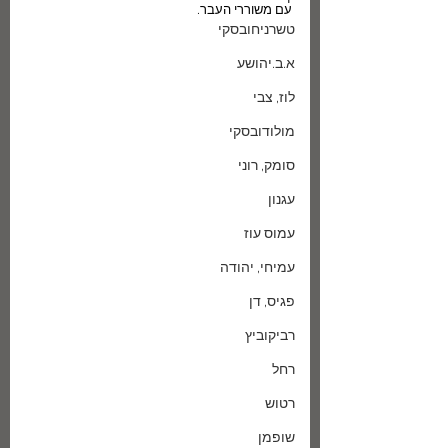
עם משוררי העבר.
טשרניחובסקי
א.ב.יהושע
לוז, צבי
מולודובסקי
סומק, רוני
עגנון
עמוס עוז
עמיחי, יהודה
פגיס, דן
רביקוביץ
רחל
רטוש
שופמן