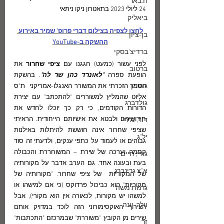
ח.באר
24 ליולי 2023 בתאטרון ניקו ניתאי
ביאליק
לחצו 
לצפיה בצילום דברי פרופ' שמיר
 באירוע 
בן-ציון
ההשקה ב-YouTube
ברדיצ'בסקי
לפני עשור (כמעט) חגגנו עם
 ציפי שחרור 
את 
ברטוב
הופעת ספרה 
"לאונרד כהן שר לה"
. בהשקת 
גוטמן
הספר הזכרתי את המשורר האנגלו-אמריקני  ת"ס 
אליוט שהמליץ למשוררים "להתכתב" עם יצירת 
גולדברג
הדורות הקודמים, כי רק כך יוכלו לחדש את 
חידושיהם וּלבטא את אישיותם הייחודית. הראיתי 
דור, מירי
שציפי שחרור אינה חוששת להיתלות באילנות 
יל"ג
גבוהים או לעמוד על כתפי ענקים, ולדעתי זה סוד 
קסמה וערכה של שירת – המשוחררת והכבולה 
גורי, חיים
בעת ובעונה אחד. גם הערב אדבר על מקורותיה 
א"צ גרינברג
של המקוריוּת  של ציפי שחרור. "מקורותיה של 
מקוריות" הוא כביכול פרדוקס (כי אם למישהו או 
גרנות משה
למשהו יש מקורות, לכאורה אין הוא מקורי), אבל 
וולך, יונה
הצירוף האוקסימורוני הזה לוכד במדויק אותם 
שירים מן הקובץ "משוררת" שבמרכזם "התכתבות" 
זך