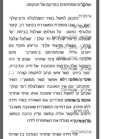
החללים שמתהווים במִרקם של הטקסט.  
יידיש
גרמנית
	נתבונן, למשל, בשיר "כשצלצלתָ  נדם קולךָ" 
(עמ' 44)  שבּוֹ מספרת המשוררת בקיצור רב, קיצור 
- מאמרים -
טלגרפי כמעט,  על הטלפון שצלצל בביתה
 "עַד 
ארכיון - 2020 ועד היום
שֶׁנֶּאֱלַם, וְיָדַעְתִּי שֶׁהָיָה זֶה הֵד קוֹלְךָ /  שֶׁצִּלְצֵל וְצִלְצֵל 
וְנָדַם /  וְיָצָאתִי מִדַּעְתִּי אֵלֶיךָ"
. בריאיון מקיף עם 
ארכיון - 2010 - 2019
יהורם גלילי, שהתפרסם ב"מעריב"  מיום 
ארכיון - 2000 - 2009
14.7.2023, התוודתה ציפי שחרור  שנתן זך היה 
המֶנטור שלה והדמות המכוננת  של חייה (וכדבריה, 
ארכיון - שנות ה90
"נוצר בינינו  קשר אישי קרוב לתקופה קצרה  [...] 
ארכיון - שנות ה80
פער הגילים  לא אִפשר קשר ממושך"). השיר 
"מתכתב" עם שיר-האהבה "כשצלצלתְּ רעד קולךְ", 
ארכיון - שנות ה70
שכָּתב זך לאשת נעוריו שעזבה אותו, וציפי שחרור 
-חומר ביוגרפי-
ערכה בו שינויים מגדריים וגם השאירה בשיר חידה 
ללא פתרון: אם דמיינה המשוררת שאהובהּ משכבר 
- מה חדש -
הימים מתקשר אליה ונפשה עדיין כרוכה בנפשו, 
מדוע אין היא נוטלת את השפופרת לידה.
על ספריה
SHOWNOW
	זוהי חידה שציפי שחרור הצפינה בין שורות 