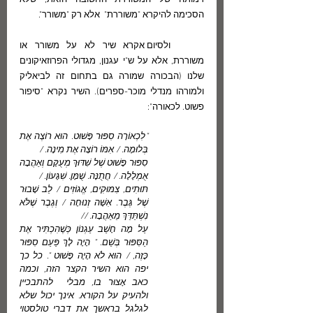
דמותה של המשוררת החשובה הזאת, שלא 
הסכימה להיקרא "משוררת"  אלא רק "משורר".
	ולסיום אקרא שיר לא על משורר או 
משוררת, אלא על ש"י עגנון, מגדולי הפרוזאיקונים 
שלנו (הבכורה שמורה גם בתחום זה לביאליק 
ולמורהו מנדלי מוכר-ספרים). השיר נקרא "סיפור 
פשוט. לכאורה":
"לִכְאוֹרָה סִפּוּר פָּשׁוּט. הוּא רוֹצֶה אֶת 
בְּלוּמָה. / אִמּוֹ רוֹצָה אֶת מִינָה. / 
סִפּוּר פָּשׁוּט שֶׁל שִׁדּוּךְ מְעֻקָּם וְאַהֲבָה 
אֻמְלָלָה. / חֲתֻנָּה. שֻׁמָּן. שִׁגָּעוֹן. / 
תּוּתִים, צִמּוּקִים, אֱגוֹזִים / לֵב שָׁבוּר 
שֶׁל גֶּבֶר. אִשָּׁה זְנוּחָה / וְגֶבֶר שֶׁלֹּא 
נִשְׁתַּדֵּךְ מֵאַהֲבָה. // 
עַל מָה חָשַׁב עַגְנוֹן כְּשֶׁהִכְתִּיר אֶת 
הַסִּפּוּר בְּשֵׁם. " הָיָה לָךְ פַּעַם סִפּוּר 
כָּזֶה, / הוּא לֹא הָיָה פָּשׁוּט ". כל כך 
יפה הוא השיר הקצר הזה, וכמה 
כאב אָצוּר בו, מבלי  להתבכיין 
ולהעיק על הקורא. אינך יכול שלא 
לגלגל בראשך את דברי טולסטוי 