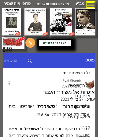
מב"ע
פרופ' זיוה שמיר
- מחקרים בספרות עברית -
( קובץ בהכנה )
הצטרפו כמנויים
ספרים
חדשים
הרשמה
פוסט
כל הרשימות
Eyal Shamir
כל הרשימות
25 ביולי 2023
איגרות אל משוררי העבר
אבידן, דוד
עודכן:
27 ביולי 2023
אלתרמן
ציפי שַׁחרור,  
"משוררת" 
(שירים)
, בית 
עקד, תל-אביב 2023, 84 עמ'.
איזקסון, מירון.ח
אתר
דברים בהשקת ספר השירים 
"משוררת"
 ובמלאת 
50 שנות יצירה ל
ציפי שחרור
 באירוע שנערך ביום 