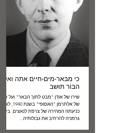
כי מִבּאר-מים-חיים אתה ואל
הבּוֹר תוּשב
שירו של אודן "מבט לתוך הבאר" ועל שי
של אלתרמן "האסופי" בשנת 1940, לא
כניעתה המהירה של צרפת לנאצים, ביקש
גרמניה להרחיב את גבולותיה...