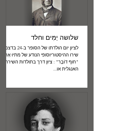
שלושה יַמִּים וחלד
לציון יום הולדתו של הסופר ב-24 בדצמב
שירו ההיסטוריוסופי הנודע של מתיוּ אַרנול
"חוף דוֹבֶר" : ציוּן דרך בתולדות השירה
האנגלית או...