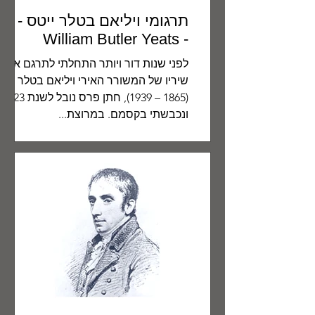
תרגומי ויליאם בטלר ייטס
- William Butler Yeats
לפני שנות דור ויותר התחלתי לתרגם את
שיריו של המשורר האירי ויליאם בטלר ייט
(1865 – 1939), חתן פרס נובל ל
ונכבשתי בקסמם. במרוצת...