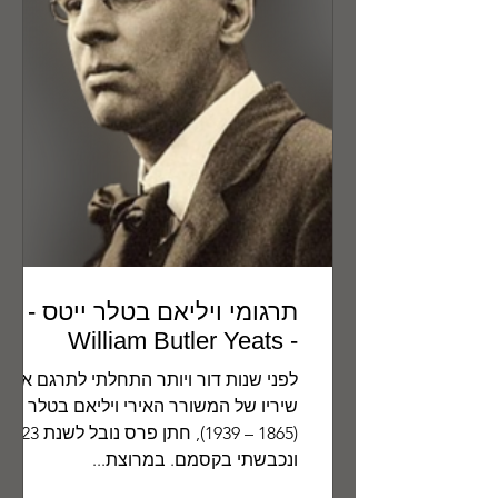
תרגומי ויליאם בטלר ייטס
- William Butler Yeats
לפני שנות דור ויותר התחלתי לתרגם את
שיריו של המשורר האירי ויליאם בטלר ייט
(1865 – 1939), חתן פרס נובל ל
ונכבשתי בקסמם. במרוצת...