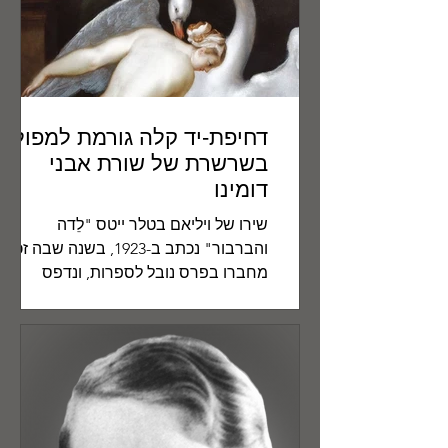
דחיפת-יד קלה גורמת למפולת
בשרשרת של שורת אבני
דומינו
שירו של ויליאם בטלר ייטס "לֵדה
והברבור" נכתב ב-1923, בשנה שבה זכה
מחברו בפרס נובל לספרות, ונדפס
לראשונה בכתב העת Dial ("חוגה") ביוני
1924