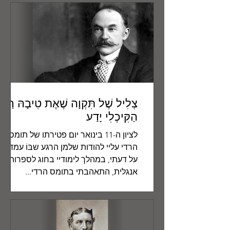
צְלִיל שֶׁל תִּקְוָה שֶׁאֶת טִיבָהּ רַק
הַקִּיכְלִי יָדַע
לציון ה-11 בינואר יום פטירתו של תומס
הרדי עליי להודות שלמן הרגע שבּוֹ עמדתי
על דעתי, במהלך לימודיי בחוג לספרות
אנגלית, התאהבתי בתומס הרדי...