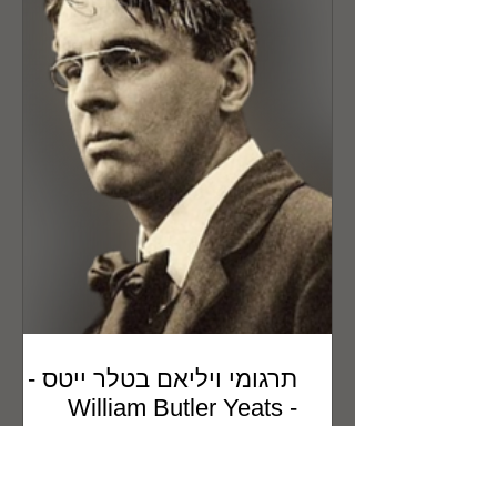
תרגומי ויליאם בטלר ייטס
- William Butler Yeats
לפני שנות דור ויותר התחלתי לתרגם את
שיריו של המשורר האירי ויליאם בטלר ייט