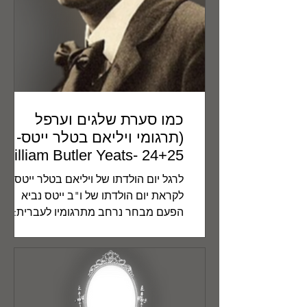
כמו סערת שלגים וערפל
(תרגומי ויליאם בטלר ייטס-
24+25 -William Butler Yeats)
לרגל יום הולדתו של ויליאם בטלר ייטס
לקראת יום הולדתו של ו"ב ייטס נביא
הפעם מבחר נרחב מתרגומיו לעברית:
Mad As The Mist And Snow Bolt and...