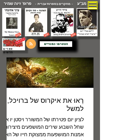
מב"ע
פרופ' זיוה שמיר
- מחקרים בספרות עברית -
( קובץ בהכנה )
הצטרפו כמנויים
ספרים
חדשים
רְאוּ את איקרוס של ברויכל,
למשל
לציון יום פטירתו של המשורר ויסטן יו אודן
שחל השבוע שירים המושפעים מיצירות
אמנות המושפעות ממצוקת חייו של האמן