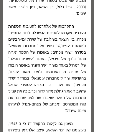
הצביע עוזי שביט בספרו "שירה מול טוטליטריות" 
(2003), שבּוֹ כלול, בין השאר, דיון ב"שיר מאור 
עיניים".   
        התקרבותו של אלתרמן לחטיבות הספרות 
העברית שקדמו לספרות ההשכלה ו"דור התחייה" 
ניכּרה, בין השאר בשילובה של שירת ימי-הביניים 
ב"שמחת עניים",16 בשיר על "מחברות עמנואל" 
בסִדרה "שירי נוכחים", באִזכּוּרן של הספר "אריה 
נוהם" ב"דף של מיכאל", באזכור "לישרים תהילה" 
של  רמח"ל באחד משירי "עיר היונה", באִזכּוּר חיבורו 
של עזריה מן האדומים ב"שיר מאור עיניים", 
בהקדשת שיר ל"מחברות עימנואל" במחזור "שירי 
נוכחים", ועוד ועוד.  כך הצדיע לסופרי ישראל 
שהעבירו את הגחלת מדור לדור וכך ביכה את קנייני 
התרבות של הגולה שאבדו עוד לפני שחיבר את 
טורו המפורסם "מכתב של מנחם-מנדל לרעייתו 
שיינה-שיינדל".
       מעניין גם לגַלות בהקשר זה כי ב-1943, 
בעיצומם של ימי השואה, עיצב אלתרמן ביצירתו 