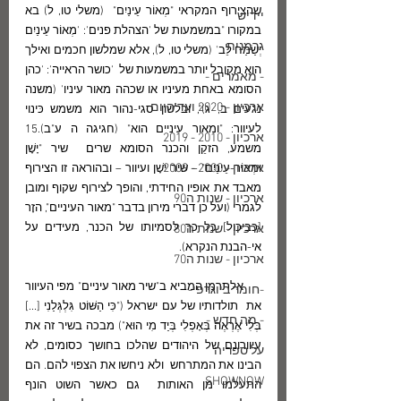
שהצירוף המקראי "מְאוֹר עֵינַיִם"  (משלי טו, ל) בא 
יידיש
במקורו "במשמעות של 'הצהלת פנים': 'מְאוֹר עֵינַיִם 
גרמנית
יְשַׂמַּח לֵב' (משלי טו, ל), אלא שמלשון חכמים ואילך 
הוא מקובל יותר במשמעות של  'כושר הראייה': 'כהן 
- מאמרים -
הסומא באחת מעיניו או שכהה מאור עיניו' (משנה 
ארכיון - 2020 ועד היום
נגעים ב, ג)", ובלשון סגי-נהור הוא משמש כּינוי 
לעיוור: "ומאור עיניים הוא" (חגיגה ה ע"ב).15  
ארכיון - 2010 - 2019
משמע, הזקֵן והכנר הסומא שרים  שיר "יָשָׁן 
ארכיון - 2000 - 2009
וּמְאוֹר-עֵינַיִם" – שיר ישָׁן ועיוור – ובהוראה זו הצירוף 
מאבד את אופיו החידתי, והופך לצירוף שקוף ומובן  
ארכיון - שנות ה90
לגמרי (ועל כן דברי מירון בדבר "מאור העיניים", הזָר 
[כביכול] כל כך לסמיותו של הכנר, מעידים על 
ארכיון - שנות ה80
אי-הבנת הנקרא). 
ארכיון - שנות ה70
      אלתרמן המביא ב"שיר מאור עיניים" מפי העיוור 
-חומר ביוגרפי-
את  תולדותיו של עם ישראל ("כִּי הַשּׁוֹט גִּלְגְּלַנִי [...]  
- מה חדש -
בְּלִי אֶרְאֶה בְּאָפְלִי בְּיַד מִי הוּא") מבכה בשיר זה את 
עיוורונם של היהודים שהלכו בחושך כסומים, לא 
על ספריה
הבינו את המתרחש  ולא ניחשו את הצפוי להם. הם 
SHOWNOW
התעלמו מן האותות  גם כאשר השוט הונף 