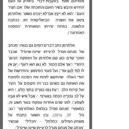
מעליהם, וזאת  בעקבות דברי  ביאליק על העם 
החירש והיבֵשׁ בשיר הזעם והתוכחה שלו "אכן חציר 
העם": "הוּא לֹא יִיקַץ אִם־לֹא יְעִירֶנּוּ הַשּׁוֹט" (אלתרמן 
ציטט את השורה  הביאליקאית הזו, ככתבה 
וכלשונה, בפתח יצירתו המאוחרת "המסכה 
האחרונה").
           אלתרמן כתב דברים דומים גם בטורו "מכתב 
של מנחם-מנדל לרעייתו שיינה-שיינדל" שכבר 
הוזכר קודם. כאן קונן אלתרמן על הפסקת "הניגון" 
היהודי" ("אַךְ אִלֵּם הַכִּנּוֹר. לֹא נִגּוּן הוּא רוֹעֵף / יַעַן אֵין 
לוֹ לְמִי לְנַגֵּן עוֹד") ועל פגמי הסימאון  והחירשות של  
יהודי הגולה  שהתקשו לזהות את הסכנה ולפענח 
את האותות גם כשהם כבר היו חקוקים על  הקיר 
ועל קירות הלב  ("עֵת נִגְּנוּ כִּנּוֹרֶיהָ בְּתוֹךְ הַלֹּעַ. / הִיא 
עַל לֵב גִּבּוֹרֶיהָ הִכְּתָה בְּאֶגְרוֹף. / אֲבָל אִישׁ לֹא אָבָה 
לִשְׁמֹעַ"). לפני שנים אחדות עסקתי בטור חשוב זה, 
במאמרי "מנחם מנדל בגלגולו האלתרמני" ("גג", 
גיל'  39, 2016), ובין השאר כתבתי על 
משחק-המילים "כחלחל" - "חכלילי"  שבשיר 
"מכתב של מנחם מנדל לרעייתו שיינה שיינדל":