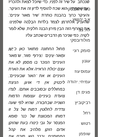
שנכתב  על שיר זה לפניו, כדי שיוכל לצאת ולהכריז 
"עַד שַׁקַּמְתִּי",  הוא שכח להוסיף לדיון זה את העיקר, 
טשרניחובסקי
והעיקר כרוך בהבנת כותרת "שיר מאור עיניים", 
א.ב.יהושע
שהעניק אלתרמן לצמד בלדות הבַּלָּהָה שלפנינו. 
את הצירוף הזה הבין מירון הבנה חלקית, שלא לומר 
לוז, צבי
לקויה, כפי שניכּר מן הדברים שכּתב עליו:
מולודובסקי
מחול החתונה מתואר כאן כ"יָשָׁן 
סומק, רוני
וּמְאוֹר-עֵינַיִם" (צירוף מוזר, ש"מאור 
עגנון
העיניים" הנזכר בו מסמן לא את 
עצם יכולת הראייה אלא את הארת 
עמוס עוז
העיניים או את "האור שבעיניים", 
עמיחי, יהודה
ליכטיק אין די אויגן, הניצת 
במחוללים ובסובבים אותם). לצדו 
פגיס, דן
צועדת בעיניים עצומות הדמות 
רביקוביץ
השנייה שבחבורה, שהיא לפי שעה 
צדדית לחלוטין, דמות של צל. זו 
רחל
דמותו המכווצת של כנר סומא 
המנסר על גבי כינורו בעת שהזקן 
רטוש
אדום הזקן מלהיב את קהל 
שופמן
המחותנים, ובכך הוא תורם את 