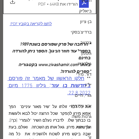
ח.באר
הורידו את PDF • 64KB
ביאליק
בן-ציון
לחצו לקריאה בקובץ PDF 
ברדיצ'בסקי
ברטוב
* הרחבה של פרק שפורסם בשנת 1989 
בספרי"עוד חוזר הניגון". הספר ניתן להורדה 
גוטמן
בחינם
גולדברג
באתר www.zivashamir.com בקטגוריה 
"ספרים להורדה".
דור, מירי
** 
חלקו הראשון של מאמר זה פורסם 
יל"ג
ב"
חדשות בן עזר
", גיליון 1775 מיום 
22.8.2022.
גורי, חיים
א"צ גרינברג
את כל דברי זולתו על "שיר מאור עיניים"  הפך  
אפוא מירון להֶפקר  שכל הרוצה יכול לבוא ולעשות 
גרנות משה
בו כבתוך שלו.  לדבריו נעלם השיר "לגמרי" [כך!], 
וולך, יונה
עד שהוא, מירון, גאל אותו מן השכחה.   ואולם, בעת 
שבָּהּ ביקש מירון לשכוח ולהשכיח את  כל מה 
זך