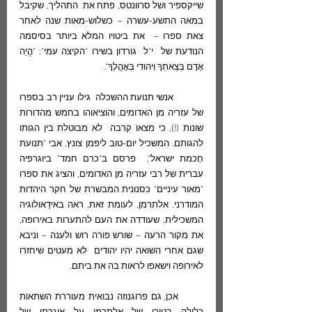
שייקספיר ושל סרוונטס, פתח את  התהליך, שקיבל 
במאה התשע-עשרה – כשלוש-מאות שנה לאחר 
צאת ספרו –  את ביטויו המלא ביותר בסיסמה 
הנודעת של  י"ל  גורדון בשירו "הקיצה עמי": "הֱיֵה 
אָדָם בְּצֵאתְךָ וִיהוּדִי בְּאָהֳלֶךָ".
            אנשי תנועת ההשכלה  גילו עניין רב בספרו 
של עזריה מן האדומים, והוציאוהו בחמש מהדורות 
שונות (!), כי מצאו קִרבה  לא מבוטלת בין הגותו 
להגותם. המשכיל יום-טוב ליפמן צונץ, אבי "תנועת 
חָכמת ישראל",  פרסם ב"כרם חמד" ביוגרפיה 
עברית של רבי עזריה מן האדומים, והציג את ספרו 
"מאור עיניים" כסנונית המבשרת של חקר היהדות 
המודרני. אלתרמן, לעומת זאת, ראה באידֵאולוגיה 
המשכילית, שעודדה את העם להתערות באירופה, 
את מקור הרעה – שורש פורה רוש ולענה – וניבא 
שגם אחרי השואה יהיו יהודים  לא מעטים שיחזרו 
לאירופה וישאפו לראות בה את ביתם.
       אכן, גם פרוגנוזה נבואית מעוררת השתאות 