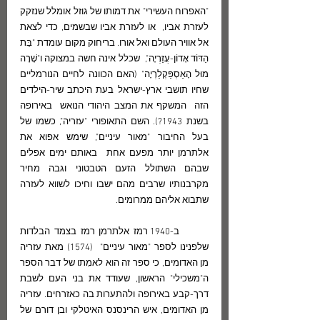
"האפרוח העשירי" את דמותו של גוזל אומלל שנזקק 
לעזרת אביו,  או לעזרת אביו שבשמים, כדי לצאת 
אל אוויר העולם ואל אורו. בריחוק מקום עומדת "בַּת 
הַדּוֹד אָדוֹן-עֲזַרְיָה",  שכלל אינה חשה במצוקה ו"שָׁרָה 
מוּל הָאַסְפַּקְלַרְיָה" (האם הכוונה לחיים הנורמליים 
שחיו תושבי ארץ-ישראל בעת היכתב שיר-הילדים 
הזה  המשקף את המצב היהודי הנואש  באירופה 
בשנת 1943?). השם התאופורי "עזריה", כשמו של 
בעל החיבור "מאור עיניים", שימש אפוא את 
אלתרמן יותר מפעם אחת  באותם ימים אפלים 
שבהם השתולל הזעם הטבטוני וגבה מחיר 
מקרבנותיו שרבים מהם ישבו וחיכו לשווא לעזרה 
שתבוא אליהם ממרומים. 
       ב-1940 רמז אלתרמן רמז בצמד הבלדות 
שלפנינו לספר "מאור עיניים"  (1574) מאת עזריה 
מן האדומים, כי ספר זה הוא לאמִתו של דבר הספר 
ה"משכילי" הראשון, שעודד את בני העם לשבת 
דרך-קבע באירופה ולהתערות בה כאזרחים. עזריה 
מן האדומים, איש הרינסנס האיטלקי ובן דורם של 