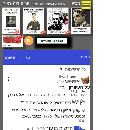
מב"ע
פרופ' זיוה שמיר
- מחקרים בספרות עברית -
( קובץ בהכנה )
הצטרפו כמנויים
ספרים
חדשים
הרשמה
פוסט
כל הרשימות
Eyal Shamir
כל הרשימות
26 באוג׳ 2022
על העיוורון - ב'*
אבידן, דוד
על צמד בלדות-הבַּלָּהָה שחיבר 
אלתרמן
אלתרמן
בין 
"כוכבים בחוץ"
 ל
"שמחת עניים" 
**
פורסם: 
חדשות בן עזר  ( 
אלתרמן – במבט חדש 
איזקסון, מירון.ח
ובמבט מחודש ) 
,גליון 
1776,  25/08/2022
אתר
חדשות בן עזר 1776
.pdf