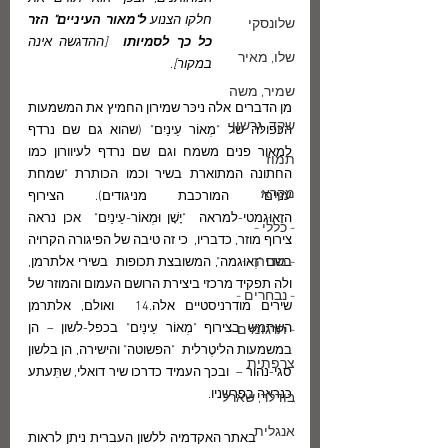
חלקו הצנוע
 ל"מאור העיניים" הזר 
שלונסקי
כל כך לסמיותו  
[ההדגשה אינה 
שלו, מאיר
במקור].
שמיר, משה
מן הדברים אלה ניכּר שמירון החמיץ את המשמעות 
שקד, גרשון
הכפולה של "מְאוֹר עֵינַיִם" (שהוא גם שם נרדף 
למאור פנים משמח וגם שם נרדף לעיוורון כמו 
תמוז
החתונה המתוארת בשיר וכמו הכותרת "שמחת 
מקרא
עניים" המורכבת מניגודים). הצירוף 
הזֶאוּגמטי-למראה  "יָשָׁן וּמְאוֹר-עֵינַיִם"  אכן נראה 
- כללי -
צירוף מוזר, כדבריו,  כי זה טיבה של הפיגורה הקרויה 
- מדיה -
בשם "זֶאוּגמה", המשובצת תכופות  בשירי אלתרמן, 
ולה תפקיד מרכזי ביצירת הרושם העמום והמוזר של 
- נבחרים -
שירים מודרניסטיים אלה.14  ואולם, אלתרמן 
השתמש בצירוף "מְאוֹר עֵינַיִם" בכפל-לשון – הן 
- תרגומים -
במשמעות הליטֶרלית  "הפשוטה" והישירה, הן בלשון 
צרפתית
סגי-נהור –  ובכך העמיד כדרכו שיר דואלי, שתִּעתע 
כנראה בפרשניו.
בודלר, שארל
אנגלית
         באתר האקדמיה ללשון העברית ניתן לראות 