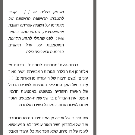
משחק מילים זה [...]  קשור 
לתגובתו הראשונה הראשונה של 
אלתרמן על השואה שהייתה תגובה 
אינטואיטיבית, שנתפרסמה בינואר 
1940, לפני שהחלו להגיע הידיעות 
המוסמכות על גורל היהודים 
בגרמניה ובאירופה כולה. 
     בכתב-העת "מחברות לספרות"  פרסם אז 
אלתרמן את הבלדה הגוֹתית המבעיתה  "שיר מאור 
עיניים" (כשם חיבורו של ר' עזריה מן האדומים), [...]  
אִזכּוּרוֹ של הזקָן החכלילי בסמיכות לשביס הכחול 
של האישה היהודייה מטשטש באמצעות הדמיון 
הפונֶטי את ההבדלים בין שני שמות-הצבעים והופך 
אותם לאיכות אחת, כמקובל בשירת אלתרמן. 
שם חיבורו של עזריה מן האדומים  הנרמז מכותרת 
שירו של אלתרמן  "שיר מאור עיניים" לא  הגיע אפוא 
לעיניו של דן מירון, שלא הפך את כל גרגירי האבק 