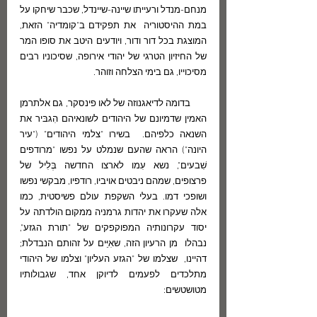
מנחם-מנדל ורעייתו שיינה-שיינדל, שכבר שיחקו על 
במת ההיסטוריה  את תפקידם ב"קומדיה" הזאת, 
המוצגת בכל דור ודור, ויודעים היטב את סופו המר 
של החיזיון הטרגי של יהודי אירופה, שסיכוניו רבים 
מסיכוייו, גם בימי הצלחה וזוהר.
       בדומה לדיאגנוזה של לאו פינסקר, גם אלתרמן 
האמין שדמיונם של היהודים לשונאיהם הִגבּיר את 
השנאה כלפיהם.  בשירו "צלמי היהודים" ("עיר 
היונה") הראה שהעם שנמלט על נפשו "מרודפים 
שִׁבעים", נשא עִמו לארצו החדשה בְּלִיל של 
פרצופים, שמהם ניבטים אויביו, רודפיו, מבקשי נפשו 
ושופכי דמו. בעלי השקפת עולם פשיסטית, כמו 
אלה שעקרו את יהדות גרמניה ממקום הולדתה על 
יסוד עקרונותיה המפוקפקים של "תורת הגזע", 
נבהלו  מן הרעיון הזה, שאִיֵּים על זהותם הנבדלת; 
דהיינו,  שצלמו של "הגזע העליון" וצלמו של היהודי 
מתלכדים לפעמים לדיוקן אחד, שגבולותיו 
מטושטשים: