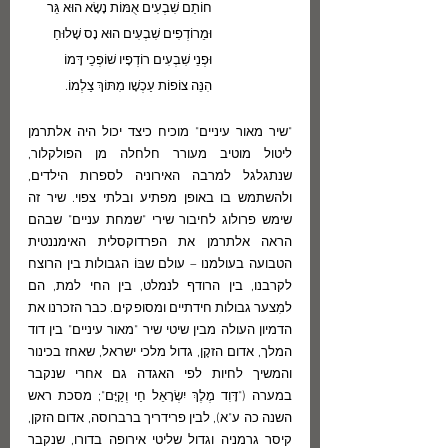
חוֹתַם שִׁבְעִים אֻמּוֹת נָשָׂא הוּא גֵּר
וּמֵרוֹדְפִים שִׁבְעִים הוּא נָס שָׁלוּחַ
וּפְנֵי שִׁבְעִים רוֹדְפָיו שׁוֹפְכֵי דָּמוֹ
הִנֵּה צוֹפוֹת עַכְשָׁו מִתּוֹךְ צַלְמוֹ.
"שיר מאור עיניים" מוכיח כיצד יכול היה אלתרמן 
ליטול מוטיב מעורר חלחלה מן הפולקלור, 
שנתגלגל למרבה האירוניה לספרות הילדים, 
ולהשתמש בו באופן מפתיע ובלתי צפוי. שיר זה 
שימש פרולוג לחיבור שירי "שמחת עניים" שבהם 
הראה אלתרמן את הפרדוקסלית האימננטית 
הטבועה בעולמנו – עולם שבּוֹ הגבולות בין הרוצח 
לקרבנו, בין הרודף לנמלט, בין החי למת, הם 
למִצער גבולות חידתיים ומסופקים. כבר הזכרנו את 
הדמיון העולה מבין שיטי שיר "מאור עיניים" בין דוד 
המלך, אדום הזקָן, גדול מלכי ישראל, שאחז בכינור 
והמשיך לחיות לפי האגדה גם אחרי שנקבר 
במערה ("דָּוִד מֶלֶךְ יִשְׂרָאֵל חַי וְקַיָּם"; מסכת ראש 
השנה כה ע"א), לבין פרידריך ברברוסה, אדום הזקן, 
קיסר גרמניה וגדול שליטי אירופה בדורו, שנקבר 