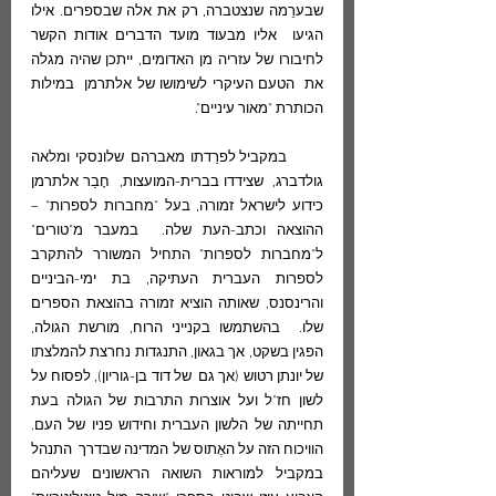
שבערֵמה שנצטברה, רק את אלה שבספרים. אילו 
הגיעו  אליו מבעוד מועד הדברים אודות הקשר 
לחיבורו של עזריה מן האדומים, ייתכן שהיה מגלה 
את  הטעם העיקרי לשימושו של אלתרמן  במילות 
הכותרת "מאור עיניים". 
      במקביל לפרֵדתו מאברהם שלונסקי ומלאה 
גולדברג,  שצידדו בברית-המועצות,  חָבַר אלתרמן 
כידוע לישראל זמורה, בעל "מחברות לספרות" – 
ההוצאה וכתב-העת שלה.  במעבר מ"טורים" 
ל"מחברות לספרות" התחיל המשורר להתקרב 
לספרות העברית העתיקה, בת ימי-הביניים 
והרינסנס, שאותה הוציא זמורה בהוצאת הספרים 
שלו.  בהשתמשו בקנייני הרוח, מורשת הגולה,  
הפגין בשקט, אך בגאון, התנגדות נחרצת להמלצתו 
של יונתן רטוש (אך גם  של דוד בן-גוריון), לפסוח על 
לשון חז"ל ועל אוצרות התרבות של הגולה בעת 
תחייתה של הלשון העברית וחידוש פניו של העם. 
הוויכוח הזה על האֶתוס של המדינה שבדרך  התנהל 
במקביל למוראות השואה הראשונים שעליהם 