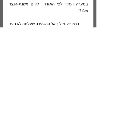
במערה ועתיד לפי האגדה  לקום משנת-הנצח 
שלו.17 
          דמיון זה  מוליך אל ההשערה שעלתה לא פעם 
בדבריהם של היסטוריונים ואנשי-רוח: האנטישמיות 
היא מחלה חשׂוּכת מרפא, שמקורה בפחד של 
אומות העולם מפני הדמיון בין הרודף לנרדף. 
דיאגנוזה כזאת עמדה כאמור בבסיס חיבורו של  
יהודה-ליב פינסקר  "אוֹטוֹאֶמנציפציה" ולימים גם 
בבסיס ספריו ומסותיו של א"ב יהושע, שחששו מפני 
התערותו של היהודי בארצות המערב לאור הדמיון 
המפחיד בין הרוצח לקרבנו (א"ב יהושע הרחיק 
לכת, וכינה את אירופה בכינוי "בית-הקברות הגדול 
של העם היהודי"). "שיר מאור עיניים" הוא שיר 
היסטוריוסופי עמוק שאותו חיבר משורר בן שלושים 
בלבד – שיר שביחד עם ה"טורים" שנכתבו באותה 
עת הובילוֹ אל חיבורה של  "שמחת עניים" – היצירה 
השירית הגדולה ביותר שנכתבה על רקע מלחמת 
העולם השנייה,  בספרות העברית ובספרות העולם, 
לדעת עוזי שביט (אשר בחן לשם קביעה זו את 