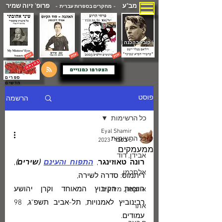
מב"ע
פרופ' זיוה שמיר
- מחקרים בספרות עברית -
( קובץ בהכנה )
הצטרפו כמנויים
ספרים
חדשים
הרשמה
פוסט
כל הרשימות
Eyal Shamir
כל הרשימות
6 בפבר׳ 2023
ממעמקים
אבידן, דוד
רונה טאוזינגר
, 
התפוח והעינם
 (שירים)
, 
אלתרמן
ריתמוס: סדרה לשירה, 
הוצאת הקיבוץ המאוחד וקרן יהושע 
איזקסון, מירון.ח
רבינוביץ לאמנויות, תל-אביב תשפ"ג, 98 
אתר
עמודים.