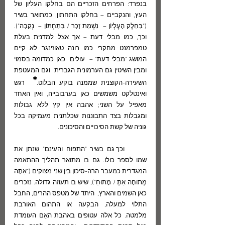
בנפרד: הפרחים הזכריים הם בחלקו העליון של 
העץ, והנקביים – בחלקו התחתון, כמתואר בשיר 
("בַּחֵלֶק הָעֶלְיוֹן –  נִשְׁמַת זָכָר / בַּתַחְתּוֹן –  נְקֵבָה"). 
וכך, כמו מבלי דעת – אך אצל למדנית בעלת 
טמפרמנט מחקרי כמו רונה טאוזינגר לא קיים 
המושג "מבלי דעת" –  עולים  כאן כמדומה בסמוי 
ומבין השיטין גם הערמונית הגברית  וגם המעטפת 
*
השעירה-הקוצנית שממנה בוקע הבלוט.
  רגש 
ואינטלקט משמשים כאן בערבובייה, ואין האחד 
מאפיל על השני; אהבה אין קץ ללא גבולות 
ומגבלות בצד התבוננות שכלתנית מעמיקה בכל 
גוניה של קשת הסיכויים והסיכונים.  
	וכך גם בשיר "התפוח והעינם" שנתן את 
שמו לספר כולו. גם בו מתואר תהליך ההתאמה 
המגדרית כמעבר הרה-סיכון בין שני מצוקים ("אַתָּה 
מְתוּחָה אַתְּ / מָתוּחַ"), שיש בו תעוזה גדולה. נזכרים  
כאן השמים והארץ,  היתד של מטפס ההרים, החבל 
התלוי למעלה, הבקעה או התהום האורבת 
מלמטה. כל אלה עטופים באהבת האֵם העומדת 