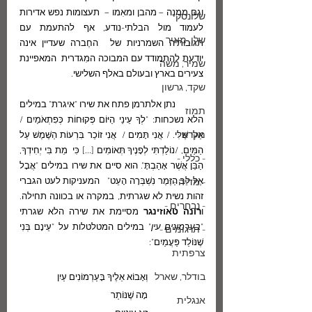
וגם ממנה – מהבן ומאִמו –  תעצומות נפש אדירות 
שלונסקי
לעמוד מול הבלתי-נודע, אף להתעמת עם 
שלו, מאיר
תגובותיה השמרניות של  החֶברה שעדיין אינה 
יודעת להתמודד עם המבוכה המִגדרית  המאפיינת 
שמיר, משה
צעירים בארץ ובעולם באלף השלישי.
שקד, גרשון
	נתן אלתרמן פתח את שירו "איגרת" במילים 
תמוז
הלא נשכחות: "לְךָ עֵינַי הַיּוֹם פְּקוּחוֹת כְּפִתְאֹמַיִם / 
מקרא
אֵלִי שֶׁלִּי. / אֲנִי תָּמִים /  אֲנִי זוֹכֵר בִּרְעוֹת הַשֶּׁמֶשׁ עַל 
הַמַּיִם, /נוֹלַדְתִּי לְפָנֶיךָ תְּאוֹמִים [...] כִּי  מֵת בִּי יְחִידְךָ, 
- כללי -
הַבֵּן אֲשֶׁר אָהַבְתָּ". הוא סיים את שירו במילים "אֲבָל 
אֶל לֵב הַזֶּמֶר נִשְׁבְּרָה הָעֵט"   המעניקות לעט הגברי 
- מדיה -
זהות נשית לא שגרתית, במקרה או בכוונה תחילה. 
- נבחרים -
ו
רונה טאוזינגר
 מסיימת את שירה הלא שגרתי 
"
בערמונים עין
" במילים המטלטלות על "עֵינָם בְּנִי 
- תרגומים -
שֶׁנּוֹלַד פַּעֲמַיִם":
צרפתית
בודלר, שארל
וְאָבוֹא אֵלֶיךָ בָּעַרְמוֹנִים עַיִן
מָה שֶׁנּוֹתַר
אנגלית