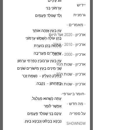
זוּג עֵינַיִים
יידיש
עַרְמוֹנֵי בְּנִי
גרמנית
וָלָד שֶׁנּוֹלַד פַּעֲמַיִם
- מאמרים -
עַיִן בְּעַיִן אֲזַהֶה אוֹתְךָ
ארכיון - 2020 ועד היום
בָּהֶן עוֹלֶה הַשֶּׁמֶשׁ עַרְמוֹנִי
ארכיון - 2010 - 2019
מַלְכוּת בָּהֶן בּוֹעֶרֶת
עֲרוּגַת־יָם מַעֲרִיבָה
ארכיון - 2000 - 2009
עַיִן בְּעַיִן עִרְבּוּבִין כְּפִרְחֵי עַרְמוֹן
ארכיון - שנות ה90
שְׁנֵי מִינִים בָּעֵץ מִישׁוֹרִים שׁוֹנִים
ארכיון - שנות ה80
בַּחֵלֶק הָעֶלְיוֹן –  נִשְׁמַת זָכָר
בַּתַחְתּוֹן –  נְקֵבָה.
ארכיון - שנות ה70
-חומר ביוגרפי-
עַתָּה כְּשֶׁהוּא מְגֻלְגָּל,
- מה חדש -
אֶפְשָׁר לוֹמַר
על ספריה
עֵינָם בְּנִי שֶׁנּוֹלַד פַּעֲמַיִם
נִּבְקַע בַּבַּלּוּט וְנִבְקַע בָּעַיִן.
SHOWNOW