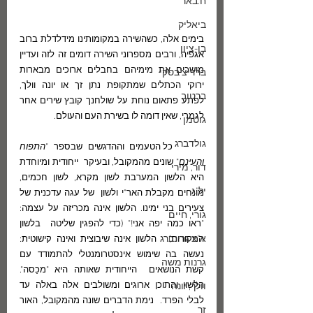
ח.באר
ביאליק
בימים אלה, כשהשירה במקומותינו מידלדלת ברוב 
בן-ציון
אגפיה, ורבים מספרוני השירה דומים זה לזה ועדיין 
מושכים את מימיהם בחבלים ארוכים מבארות 
ברדיצ'בסקי
ירוקי הכתלים שמתקופת נתן זך או יונה וולך,   
ברטוב
לפתע פתאום נוחת על שולחנך קובץ שירים אחר 
לגמרי, שאין דומה לו בשירת העם והעולם. 
גוטמן
גולדברג
	כל הטעמים וההדגשים שבספר "
התפוח 
והעינם
" שונים מהמקובל, ובעיקר  ייחודית ומיוחדת 
דור, מירי
היא הלשון המערבת לשון מקרא, לשון חכמים, 
יל"ג
מונחים מקבלת האר"י ולשון  של עגה עדכנית של 
צעירים בני ימינו. הלשון אינה מכריזה על עצמה: 
גורי, חיים
"ראו כמה יפה אני!" (כדי להפגין שליטה  בלשון 
א"צ גרינברג
המקורות).  הלשון אינה שיבוצית ואינה קישוטית:  
נעשה בה שימוש אינסטרומנטלי להתמודד עם 
גרנות משה
קשת הנושאים  הייחודית שאותה היא "מכַסה". 
הלשון והתוכן ארוגים ומשולבים אלה באלה עד 
וולך, יונה
לבלי הפרד.  נימת הדברים שונה מהמקובל, האור 
זך