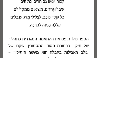
לְכוֹחוֹ יָנוּעוּ גַּם הָרִים עַתִּיקִים,
עֵיבָל וּגְרִיזִים, מַשִּׂיאִים מִמַּסְלוּלָם
כָּל קִוְקֻוֵּי כּוֹכָב, לִצְלִילֵי מְזִיג עִנְבָּלִים
    קְלָלָה הָיְתָה לִבְרָכָה. 
הספר כולו תופס את ההתאמה המִגדרית כתהליך 
של תיקון, כבתורת הסוד והמסתורין. עיקרו של 
עולם האצילות בקבלה הוא מעשה ה"תיקון" – 
מעשה יצירה שנועד להשלים בעזרת תוספת "מוחין" 
את קומתה של האצילות. הקבלה מתארת רצף של 
פעולות זיווּג, עיבור, הולדה, יניקה והתפתחות שבו 
השפע גדֵל עד הגיעו לקו הגמר. במהלך היצירה 
הדינים מִתמתקים עד שיהא השפע השלם שפע של 
טוּב ושל קדוּשה, ותהליך כזה מתואר בשיר "גִּלגל" 
וגם בשיר המסיים את הקובץ – "אהבה":
לֹא יִקְרַב אֶל הַמִּקְדָּשׁ בְּנִי
אֲשֶׁר כֻּלּוֹ אֶמְצַע שַׁחַר כֻּלּוֹ אֶמְצַע 
חֹשֶׁךְ