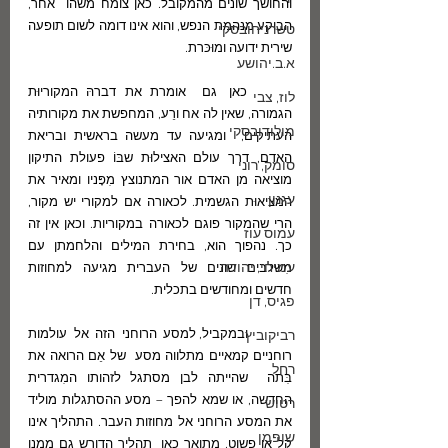
והחושך שונים מהמקובל. כאן צומח משהו  אחר, 
הבוקע מנהמת הנפש, והוא אינו דומה לשום תופעה 
טשרניחובסקי
שירית ידועה ומוּכּרת. 
א.ב.יהושע
	כאן  גם  אומרת את דברהּ המקוריוּת 
לוז, צבי
הגמורה, שאין לה אח ורֵע, המחפשת את מקורותיה 
מולודובסקי
העתיקים,  ומגיעה עד מעשה בראשית ובריאת 
האדם, דרך עולם האצילוּת שבּוֹ פעולת התיקון 
סומק, רוני
מוציאה מן האדם אור המתנוצץ מִפָּניו ומאיר את 
עגנון
המציאוּת הגשמית. לכאורה אם למקורי יש מקור, 
הרי שהמקור פוגם לכאורה במקוריות. וכאן אין זה 
עמוס עוז
כך. נהפוך הוא, בחירת המילים והלחמתן עם 
עמיחי, יהודה
מִשלבים שונים של העברית מגיעה למחוזות 
חדשים ומחודשים בתכלית.
פגיס, דן
	ובמקביל, למסע הרוחני הזה אל עולמות 
רביקוביץ
רוחניים קמאיים מתלווה מסע  של אֵם הרואה את 
רחל
בִּתה  שהייתה לבן מסתגל לזהותו המִגדרית 
החדשה, או שמא להפך – מסע ההסתגלות מוליד 
רטוש
את המסע הרוחני אל מחוזות העבר. התהליך אינו 
שופמן
קל או פשוט. מתואר כאן  תהליך הדורש גם ממנו 