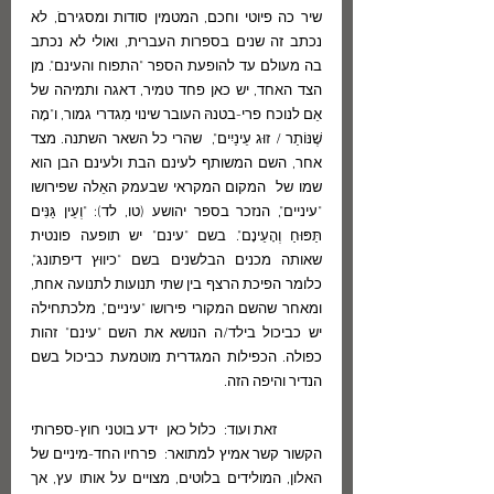
שיר כה פיוטי וחכם, המטמין סודות ומסגירםֹ, לא 
נכתב זה שנים בספרות העברית, ואולי לא נכתב 
בה מעולם עד להופעת הספר "התפוח והעינם". מן 
הצד האחד, יש כאן פחד טמיר, דאגה ותמיהה של 
אֵם לנוכח פרי-בטנהּ העובר שינוי מִגדרי גמור, ו"מָה 
שֶׁנּוֹתַר / זוּג עֵינַיִים",  שהרי כל השאר השתנה. מצד 
אחר, השם המשותף לעינם הבת ולעינם הבן הוא 
שמו של  המקום המקראי שבעמק האֵלה שפירושו 
"עיניים", הנזכר בספר יהושע (טו, לד): "וְעֵין גַּנִּים 
תַּפּוּחַ וְהָעֵינָם". בשם "עינם" יש תופעה פונטית 
שאותה מכנים הבלשנים בשם "כיווּץ דיפתונג", 
כלומר הפיכת הרצף בין שתי תנועות לתנועה אחת, 
ומאחר שהשם המקורי פירושו "עיניים", מלכתחילה 
יש כביכול בילד/ה הנושא את השם "עינם" זהות 
כפולה. הכפילות המגדרית מוטמעת כביכול בשם 
הנדיר והיפה הזה.
	זאת ועוד:  כלול כאן  ידע בוטני חוץ-ספרותי 
הקשור קשר אמיץ למתואר:  פרחיו החד-מיניים של 
האלון, המולידים בלוטים, מצויים על אותו עץ, אך 