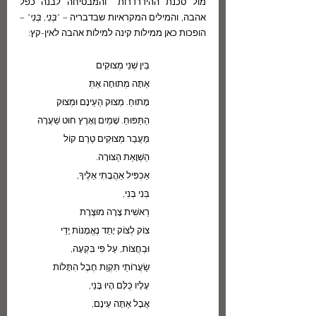
מול סכנת ההידרדרות  והמבטיחה לבנה כפל 
אהבה, והמילים המקראיות שבדבריה – "
בְּנִי, בְּנִי
" – 
הופכות כאן ממילות קינה למילות אהבה לאין-קץ:
בֵּין שְׁנֵי מְצוּקִים
אַתָּה מְתוּחָה אַתְּ
מָתוּחַ. מְצוּק הַעֵינָם וּמְצוּק
הַתַּפּוּחַ. שָׁמַיִם וָאָרֶץ חוּט שַׁעֲרָה
מַעֲבַר מְצוּקִים טֶרֶם קוֹל
הַשְׁוָאַת הַצּוּרָה.
אַכְפִּיל אַהֲבָתִי אֵלֶיךָ,
בְּנִי בְּנִי,
רֵאשִׁית צָרָה מוּצֶרֶת
צוֹק לְצוֹק יָתֵד נֶאֱמָנוֹת יָדַי
וּבַחֲצוֹת, עַל פִּי בִּקְעָה,
שַׂעֲרוֹתַי תִּקְוַת חֶבֶל הִתָּלוֹת
עָלָיו כֻּלָּם הָיוּ בָּנַי,
אֲבָל אַתָּה עֵינָם,