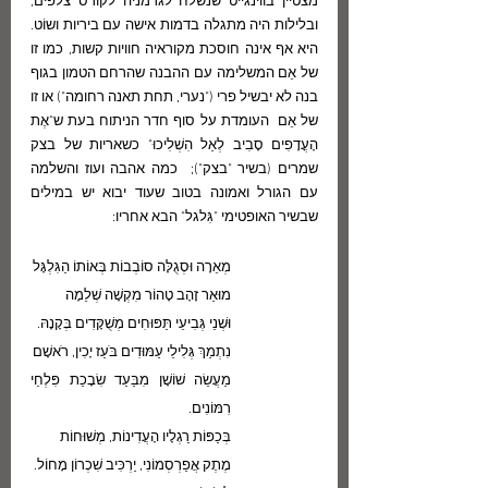
מצטיין בווינגייט שנשלח לגרמניה לקורס צלפים, 
ובלילות היה מתגלה בדמות אישה עם ביריות ושוֹט. 
היא אף אינה חוסכת מקוראיה חוויות קשות, כמו זו 
של אֵם המשלימה עם ההבנה שהרחם הטמון בגוף 
בנה לא יבשיל פרי ("נערי, תחת תאנה רחומה") או זו 
של אֵם  העומדת על סוף חדר הניתוח בעת ש"אֶת 
הָעֳדָפִים סָבִיב לְאַל הִשְׁלִיכוּ" כשאריות של בצק 
שמרים (בשיר "בצק");  כמה אהבה ועוז והשלמה 
עם הגורל ואמונה בטוב שעוד יבוא יש במילים 
שבשיר האופטימי "גִּלגל" הבא אחריו:
מְאֵרָה וּסְגֻלָּה סוֹבְבוֹת בְּאוֹתוֹ הַגִּלְגָּל
מוּאַר זָהָב טָהוֹר מִקְשָׁה שְׁלֵמָה
וּשְׁנֵי גְּבִיעֵי תַּפּוּחִים מְשֻׁקָּדִים בְּקָנָהּ.
נִתְמַךְ גְּלִילֵי עַמּוּדִים בֹּעַז יָכִין, רֹאשָׁם
מַעֲשֵׂה שׁוֹשָׁן מִבַּעַד שִׂבָכַת פִּלְחֵי 
רִמּוֹנִים.
בְּכַפּוֹת רַגְלָיו הָעֲדִינוֹת, מְשׁוּחוֹת
מֶתֶק אֲפַרְסְמוֹנִי, יַרְכִּיב שִׁכְרוֹן מָחוֹל.