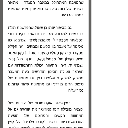
שהמאבק המתחולל במעבר המגדרי  מתואר 
בשיריה של רונה טאוזינגר הוא עניין אדיר שממדיו 
כממדי הבריאה. 
	גם בסיפור יונתן בן שאול, שהפרשנות תולה 
בו רמזים למבוכה מגדרית (כנאמר בקינת דוד: 
"נִפְלְאַתָה אַהֲבָתְךָ לִי, מֵאַהֲבַת נָשִׁים"; שמ"ב א, כו) 
מסופר על מעבר בין סלעים ומצוקים:  "שֵׁן הַסֶּלַע 
מֵהָעֵבֶר מִזֶּה וְשֵׁן הַסֶּלַע מֵהָעֵבֶר מִזֶּה […] הַשֵּׁן הָאֶחָד 
מָצוּק מִצָּפוֹן מוּל מִכְמָשׂ וְהָאֶחָד מִנֶּגֶב מוּל גָּבַע" 
(שמ"א יד, ד-ה). התעוזה, יכולת ההתמודדות עם 
האתגר ונטילת הסיכון הנדרשים בעת המעבר 
ממצוק למצוק מתגלמים כאן גם מתמונות של 
טיפוס הרים מודרני וגם מתמונות שהוד קדומים 
נסוך עליהן. 
	במין שילוב אוקסימורוני של עדינות ושל 
עוצמה מובילה רונה טאוזינגר את קוראיה גם אל 
המחוזות הקשים והפרוצים של תופעת 
הטרנסג'נדריוּת, כבשיר "קורס צלפים" על קצין 