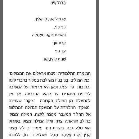
בָּבַת־עֵינִי
אַכְפִּיל אַהֲבָתִי אֵלֶיךָ,
בְּנִי בְּנִי,
רֵאשִׁית צוּקָה מְצֻמָּקָה
קְרֹעַ גּוּף
עַד גּוּף
שֵׁנִית לְהִיבָּקֵעַ
המימרה התלמודית "ניצחו אראלים את המצוקים" 
(כמו המילים "בְּנִי בְּנִי") משולבת במקור בדברי קינה 
(כתובות  קד ע"א), וכאן היא מרמזת על המשיכה 
לכיווּנים מנוגדים עד לרגע ההכרעה. אך אין 
להתעלם מן המילה הקרובה  "צוּקָה" שעניינה 
'מצוקה', המלמדת על המועקה הגדולה המתלווה 
אל תהליך המעבר מקצה לקצה. המילה 'מצוֹק' 
בחולם הוראתה 'צרה', ואילו המילה 'מצוּק' בשורוק 
הוא סלע גבה. בשירת חנה נאמר: "כִּי לַה' מְצֻקֵי 
אֶרֶץ וַיָּשֶׁת עֲלֵיהֶם תֵּבֵל" (שמ"א ב, ח), ללמדנו 