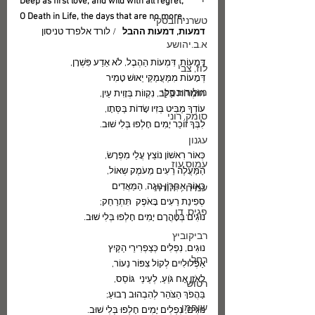
Deep as first love, and wild with all regret;
O Death in Life, the days that are no more.
טשרניחובסקי
דמעות, דמעות ההבל 
  / לורד אלפרד טניסון
א.ב.יהושע
דְּמָעוֹת, דִּמְעוֹת הַהֶבֶל, לֹא אֵדַע פִּשְׁרָן,
לוז, צבי
דְּמָעוֹת מִמַּעֲמַקֵּי יֵאוּשׁ טָמִיר
מולודובסקי
חוֹמְרוֹת בַּלֵּב, נִקְווֹת בְּזָוִית עַיִן,
עוֹדְךָ מַבִּיט בְּזִיו שָׂדוֹת בַּסְּתָו,
סומק, רוני
לִבְּךָ זוֹכֵר יָמִים חָלְפוּ בְּלִי שׁוּב.
עגנון
כְּאוֹר רִאשׁוֹן נוֹצֵץ עֲלֵי מִפְרָשׂ,
עמוס עוז
הַמַּעֲלֶה רֵעִים מֵעֹמֶק שְאוֹל,
כְּאוֹר אַחֲרוֹן נוּגֶה, הַמַּאֲדִים
עמיחי, יהודה
סְפִינַת רֵעִים בָּאֹפֶק  תִּתְרַחֵק;
פגיס, דן
נוּגִים בְּטָהֳרָם יָמִים חָלְפוּ בְּלִי שׁוּב.
רביקוביץ
נוּגִים, נִפְלִים כְּצַפְרִירֵי הַקַּיִץ
רחל
אַפְלוּלִיִים לְקוֹל צִפּוֹר נֵעוֹר,
לְאֹזֶן אָח גֹּוֵעַ, לְעֵינֵי  גּוֹסֵס,
רטוש
בַּהֲפֹךְ הַצֹּהַר לְהִבְהוּב רָבוּעַ;
שופמן
נוּגִים, נִפְלִים יָמִים חָלְפוּ בְּלִי שׁוּב.