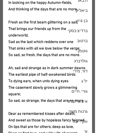
ח.באר
In looking on the happy Autumn-fields,
And thinking of the days that are no more.
ביאליק
בן-ציון
Fresh as the first beam glittering on a sail,
That brings our friends up from the 
ברדיצ'בסקי
underworld,
ברטוב
Sad as the last which reddens over one
That sinks with all we love below the verge;
גוטמן
So sad, so fresh, the days that are no more.
גולדברג
Ah, sad and strange as in dark summer dawns
דור, מירי
The earliest pipe of half-awakened birds
יל"ג
To dying ears, when unto dying eyes
The casement slowly grows a glimmering 
גורי, חיים
square;
So sad, so strange, the days that are no more.
א"צ גרינברג
גרנות משה
Dear as remembered kisses after death,
And sweet as those by hopeless fancy feigned
וולך, יונה
On lips that are for others; deep as love,
זך