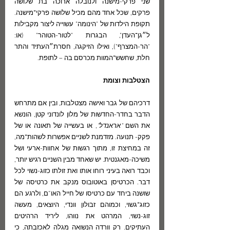
שני פרקי-מישנה ולנובלה ארוכה בת שלושה 
פרקים, שכל אחד מהם מכיל שלושה פרקי־מישנה. 
תקופת הילדות של "הינומה" עשוייה ליצור מקבילות 
ל״גן־העדן", הבגרות "לטור-הטוהר" (או: 
"הר-המצרף"), ואילו הזיקגה, חסרת״העתיד והתר 
חלת, שחשש־המוות מכרסם בה – לתופת.
הצטלבות וצומת
דרכיהם של גבר ואישה מצטלבות, ובין אם מתרחש 
הדבר בחדר-החדשות של מלון לונדוני קטן, הונשא 
את השם 
"אראנדל"
, או בעשייה של תאונה או של 
פקק- תנועה. מזדמנת לשניים אפשרות לשהות־מה, 
זה במחיצת זו, מתוך רגשות של אחוות-ארעי ושל 
משיכה-מאגנטית. יש שאחד מבין השניים רגיש יותר, 
וכבד רואה בעיני רוחו אותו ואת זולתו כזוג-נשוי לכל 
דבר. הכרטיסן באוטובוס מנקב את כרטיסה של 
שושנה ביחד עם כרטיסו של חייל האו”ם, ולרגע הם 
כזוג־גשוי, וכמוהם זבולון וונדי, היוצאים, מעשה 
זוג-נשוי, המרהט את נווהו, ליריד הרהיטים 
העתיקים. רק וורדה הנשואה מגלה לאכזבתה, כי 