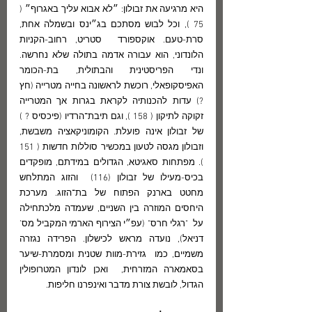
היא מרגיעה את זבולון: ״לא אבוא עליך באגרוף״ ( 
75 ), וכל לבוש מסתכם בג״ינס ובשמלה אחת, 
סרת-טעם. אוקספורד  סטריט, רחוב-הקניות 
הלונדוני, הוא עבורה אדמה בתולה שלא נחרשה. 
ונדי הפריסטינית והבתולית, בת-הכומר 
האפיסקופאלי, רוכשת לראשונה בחייה מטרייה (חץ 
?) עדות להכנותיה לקראת בגרות אך המטרייה 
זקוקה לתיקון ( 158 ), וגם תיבת־הרדיו (פיכסיס ? ) 
של זבולון אינה פועלת. הקומוניקאציה משבשת, 
וזבולון מגסה לטעון במכשיר סוללות חדשות ( 151 
). מפתחות סאגיטא, הגדולים במידתם, מופקדים 
בכיס-מעילו של זבולון (116)  והזוג המתלחש 
מחטט בארנק הפתוח של בת־הזוג. מערכת 
היחסים המוזרה בין השניים, שעמדה מלכתחילה 
על  "רגלי חרס" (עפ״י הצירוף הארמי המקביל מס’ 
דניאל), נועדה מראש לכישלון. הפרידה נגזרה 
משמיים, כמו  גזירת-מוות שטנית ומסמרת-שיער 
בסאמארה המזרחית,  ואכן לונדון המטרופולין 
הגדול, לובשת צורת מדבר ואינפרנו חליפות.