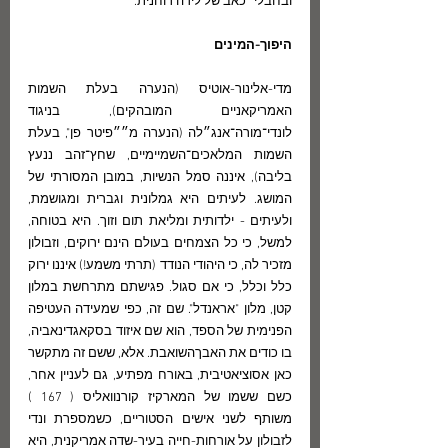
ובחבלי״כאב של לידה רוחנית.
היפוך-המינים
מדי-אלינור-אוטיס (הנערה בעלת השמות 
האמריקאניים המובהקים), בניגוד 
לונדי־מורה־אנג״לה (הנערה מ״״פיטר פן", בעלת 
השמות המלאכים־השמיימיים, שחץ־זהב ננעץ 
בליבה), איננה סמל הנשיות, במובן המסורתי של 
המושג. לעיתים היא גמלונית וגברית ומגושמת, 
ולעיתים - ילדותית ומליאת תום וזוך. היא בטוחה, 
למשל, כי כל הצמחים בעולם הינם ירוקים, וזבולון 
מזכיר לה, כי היהודי הנודד (תרתי משמע!) איננו ירוק 
כלל וכלל, כי אם סגול. פגישתם מתרחשת במלון 
קטן, מלון "אראנדל". שם זה, כפי שמעידה העטיפה 
הפנימית של הספד, הוא שם איזוד בסקאגדינאביה, 
בו כודים את האבךהשואבת. אלא, ששם זה מתקשר 
כאן אסוציאטיבית, באורח מפתיע, גם לעניין אחר, 
כשם ששמו של המארקיז קורנוואליס ( 167 ) 
משותף לשני אישים הסטוריים, כשמספרת ונדי 
לזבולון על אורחות-חייה בעיר-שדה אמריקנית, היא 