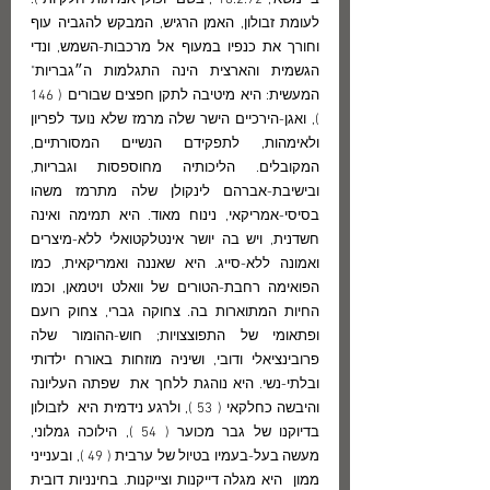
ב״משא", 18.2.72 , בשם "וכולן אמיתות חלקיות"). 
לעומת זבולון, האמן הרגיש, המבקש להגביה עוף 
וחורך את כנפיו במעוף אל מרכבות-השמש, ונדי 
הגשמית והארצית הינה התגלמות ה״גבריות" 
המעשית: היא מיטיבה לתקן חפצים שבורים ( 146 
), ואגן-הירכיים הישר שלה מרמז שלא נועד לפריון 
ולאימהות, לתפקידם הנשיים המסורתיים, 
המקובלים. הליכותיה מחוספסות וגבריות, 
ובישיבת-אברהם לינקולן שלה מתרמז משהו 
בסיסי-אמריקאי, נינוח מאוד. היא תמימה ואינה 
חשדנית, ויש בה יושר אינטלקטואלי ללא-מיצרים 
ואמונה ללא-סייג. היא שאננה ואמריקאית, כמו 
הפואימה רחבת-הטורים של וואלט ויטמאן, וכמו 
החיות המתוארות בה. צחוקה גברי, צחוק רועם 
ופתאומי של התפוצצויות; חוש-ההומור שלה 
פרובינציאלי ודובי, ושיניה מוזחות באורח ילדותי 
ובלתי-נשי. היא נוהגת ללחך את  שפתה העליונה 
והיבשה כחלקאי ( 53 ), ולרגע נידמית היא  לזבולון 
בדיוקנו של גבר מכוער ( 54 ), הילוכה גמלוני,  
מעשה בעל-בעמיו בטיול של ערבית ( 49 ), ובענייני 
ממון  היא מגלה דייקנות וצייקנות. בחינניות דובית 