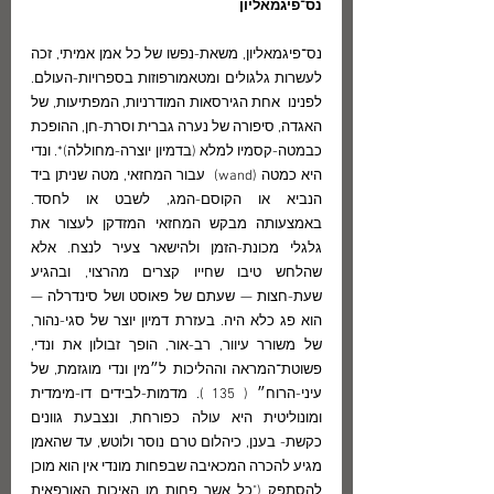
נס־פיגמאליון
נס־פיגמאליון, משאת-נפשו של כל אמן אמיתי, זכה  
לעשרות גלגולים ומטאמורפוזות בספרויות-העולם. 
לפנינו  אחת הגירסאות המודרניות, המפתיעות, של 
האגדה, סיפורה של נערה גברית וסרת-חן, ההופכת 
כבמטה-קסמיו למלא (בדמיון יוצרה-מחוללה)*. ונדי 
היא כמטה (wand)  עבור המחזאי, מטה שניתן ביד 
הנביא או הקוסם-המג, לשבט או לחסד. 
באמצעותה מבקש המחזאי המזדקן לעצור את 
גלגלי מכונת-הזמן ולהישאר צעיר לנצח. אלא 
שהלחש טיבו שחייו קצרים מהרצוי, ובהגיע 
שעת-חצות — שעתם של פאוסט ושל סינדרלה — 
הוא פג כלא היה. בעזרת דמיון יוצר של סגי-נהור, 
של משורר עיוור, רב-אור, הופך זבולון את ונדי, 
פשוטת־המראה וההליכות ל״מין ונדי מוגזמת, של 
עיני-הרוח״ ( 135 ). מדמות-לבידים דו-מימדית 
ומונוליטית היא עולה כפורחת, ונצבעת גוונים 
כקשת- בענן, כיהלום טרם נוסר ולוטש, עד שהאמן 
מגיע להכרה המכאיבה שבפחות מונדי אין הוא מוכן 
להסתפק ("כל אשר פחות מן האיכות האורפאית 