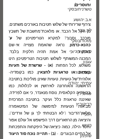
וחוסרים)
טשרניחובסקי
א.ב.יהושע
צירוף שרירותי של שלוש חטיבות באורכים משתנים, 
לוז, צבי
מן הקל אל הכבד, או מלאכת־מחשבת של תשבץ 
מורכב וסבוך? למקרא הטריפטיכון של 
ע’ 
מולודובסקי
כהנא-כרמון
, נראה שהאמת מצוייה אי-שם 
סומק, רוני
באמצע, וכי אל אמת תהיה חלקית בלבד. 
המכנה-המשותף לשלוש חטיבות הטריפטיכון הינו 
עגנון
משולש, לכל הפחות: 
(א) - שרשרת של תעיות 
עמוס עוז
קומיות או טראגיות לחצאין
, כמו בקומדיה- 
אלוהית־של-טעויות, טעויות שאינן מוליכות בחטיבה 
עמיחי, יהודה
הראשונה והאחרונה לאירושין או לכלולות, כמו 
בקומדיה הקלאסית, נוסח מנאנדר, כי אם לפרידה, 
פגיס, דן
שאיננה טראגית כלל ועיקר. בחטיבה המרכזית 
רביקוביץ
מביאות הטעויות למימושה של המיטאפורה 
מלשון־הדיבור ("לא הבטחתי לך גן של וורדים"), 
רחל
והיציאה מן הרוזאריום דרך הפישפש אל עולם אפור 
רטוש
וחסר-הילה, כמוה כיציאה של היפקחות והתפכחות 
אל החיים הבוגרים. - 
(ב) - תהייה נוכח סוד היעוד 
שופמן