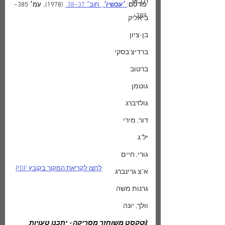
ח.באר
פורסם:
׳עכשיו׳
, חוב׳ 37–38 
 (1978), עמ׳ 385–
389
ביאליק
בן-ציון
ברדיצ'בסקי
ברטוב
גוטמן
גולדברג
דור, מירי
יל"ג
גורי, חיים
לחצו לקריאת המקור בקובץ PDF
א"צ גרינברג
גרנות משה
וולך, יונה
זך
(טקסט משוחזר מסריקה - יתכנו טעויות 