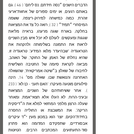
הדברים הישנים ״נסה חידתם, נס ליחם" ( 46 ). גם 
באותם רגעים, או ימים ספורים של אחוות־ארעי 
זוהרת, כמוה כמישחה למירוק-ריצפה, ששמה 
המיסחרי ״תמיד״ ( 32 ), רואה כל צד את המציאות 
בחלקה, באורח שוגה מרעהו, בראייה מליאת 
שגגות ומעקשים. לעולם לא יוכל איש מבין השניים 
לראות את התמונה בשלימותה ולהקהות את 
הטראגדיה "שבהיעדר מלוא המידע". טראגדיה זו, 
שהיא נחלתו של האמן, של החוקר, של האוהב, 
מביאה לקראת סיומה של החטיבה השלישית 
לחיבורו של שאלון ב״שיטה-אמריקאית", שהשאלה 
האחרונה והנואשת שבו, שאלה מס׳ 14, הינה 
סילוגיזם מוטעה מעיקרו: "האם תעני - כן/לא" ( 233 
). אחר ששיחותיהם של השניים, המציאות 
ובעיני-הרוח, לא העלו אלא חצאי־אמת, ומאחר 
שעלה הרצון מלפני המחזאי למלא את ה״דיסקית 
הריקה", את המשבצת או החולייה החסרה 
בחידת־הקיום, יוצר הוא במכוון מעין י״ד עיקרים 
אבסורדיים, שתפקידם המדומה הוא פתרון 
סוד-התעתועים. המכתבים הרבים, הטיוטות 