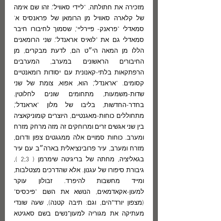
מזכירה את חתולתה, "ליידי סאוויל". זהו שם אימה 
של קלארה סאוויל מן הרומאן של פראנסיס א’ 
סמאדלי "פראנק- פיירליי", שסמוך לחיבורו חיבר 
סמאדלי גם את "לואיס אראנדל". שני הרומאנים 
הללו מן המאה הי״ט הם, לדעת מבקרים, מן 
החיבורים הראשונים במערב, המערבים 
הרפתקאות בלתי-קאנונית עם יסודות רומאנטיים 
קסומים. "אראנדל", הוא, אפוא, צומת של שני 
שדות-משמעות, מתחומים שונים לחלוטין. 
בחדר-החדשות, בליבו של מלון "אראנדל", 
מתחוללים כוחות-מאגנטיים, היוצרים קומוניקאציה 
בין שני אגשים זרים ומרוחקים זה מזה מרחק מזרח 
ומערב. כוחות סמויים אלה ממגגטים צפון ודרום, 
מזרח ומערב, עיר פרובינציאלית בארה״ב עם עיר 
בגאליציה, מחתה של בריגיטה שימרמן ( 3;2 ), 
גיבורת סיפורו של עגנון. אלא שהדרכים מצטלבות, 
ומייד מחשבות להיפרד. זבולון עוקר 
למעון-אקאדמאים, הנושא את השם "פיכסיס" 
(מצפון יורד־הים, וגם: תיבה קטנה), שעה שונדי 
מעתיקה את מגוריה למעון־נשים בשם סאגיטא 