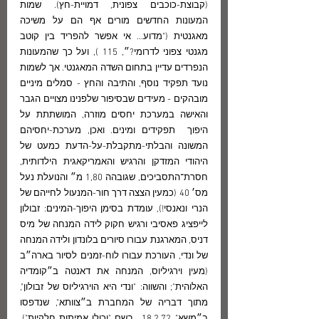
(קבוצת-כוכבים צפונית, דמויית-חץ). שמות 
המעונות החדשים מורים אף הם על משיכה 
מאגנטית ("מדוע... אי אפשר להפריד בין קוטב 
מגנטי צפוני לדרומי?״, 115 ), ועל כך שהמעונות 
הנפרדים עדיין בתחום השדה המאגנטי. אך לשמות 
נועד תפקיד נוסף, והתיבה והחץ - סמלים מיניים 
מובהקים - מעידים שבסיפור שלפנינו מצויים הגבר 
והאישה במערכת יחסים מוזרה, המושתתת על 
היפוך  תפקידים ומינים. ואכן, מערכת-יחסיהם 
המשונה והבלתי-מתקבלת-על-הדעת כמעט של 
היהודי המזדקן והרגיש והאמריקאגית הילדותית, 
חסרת־התסביכים, שגובהה 1,80 מ״ והנועלת נעל 
מס׳ 40 (כמעין הצצה דרך חור-המנעול לחייהם של 
הנרי ונאנסי!), עומדת בסימן היפוך-המינים: זבולון 
לייפציג פאסיבי ורגיש חקוק לידה המנחה של מיס 
דניס, המארגנת עבורו סיורים בלונדון ולידה המנחה 
של ונדי, העורכת עבורו לוח-זמנים לסיור בארה״ב 
(מעין וירגיליוס, המנחה את דאנטה ב״קומדיה 
האלוהית"; והשווה: "ונדי היא הוירגיליוס של זבולון", 
מתוך דבריה של המחברת ב״צוותא", שנדפסו 