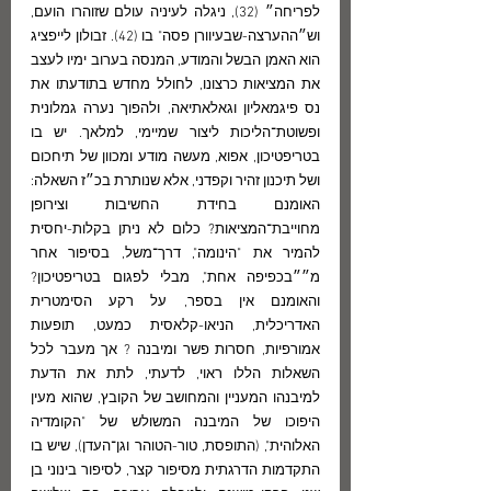
לפריחה״ (32), ניגלה לעיניה עולם שזוהרו הועם, 
וש״ההערצה-שבעיוורן פסה" בו (42). זבולון לייפציג 
הוא האמן הבשל והמודע, המנסה בערוב ימיו לעצב 
את המציאות כרצונו, לחולל מחדש בתודעתו את 
נס פיגמאליון וגאלאתיאה, ולהפוך נערה גמלונית 
ופשוטת־הליכות ליצור שמיימי, למלאך. יש בו 
בטריפטיכון, אפוא, מעשה מודע ומכוון של תיחכום 
ושל תיכנון זהיר וקפדני, אלא שנותרת בכ״ז השאלה: 
האומנם בחידת החשיבות וצירופן 
מחוייבת־המציאות? כלום לא ניתן בקלות-יחסית 
להמיר את "הינומה", דרך־משל, בסיפור אחר 
מ״״בכפיפה אחת", מבלי לפגום בטריפטיכון? 
והאומנם אין בספר, על רקע הסימטרית 
האדריכלית, הניאו-קלאסית כמעט, תופעות 
אמורפיות, חסרות פשר ומיבנה ? אך מעבר לכל 
השאלות הללו ראוי, לדעתי, לתת את הדעת 
למיבנהו המעניין והמחושב של הקובץ, שהוא מעין 
היפוכו של המיבנה המשולש של "הקומדיה 
האלוהית", (התופסת, טור-הטוהר וגן־העדן), שיש בו 
התקדמות הדרגתית מסיפור קצר, לסיפור בינוני בן 