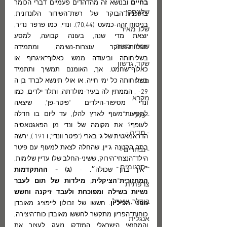
בחיים
 ובנושא זה מהדהדים פעמיים דברי הכומר 
שלונסקי
בתוכנית־הבוקר של רשת־השידור הלונדונית, 
בניסוח זהה-כמעט (70,44). ונדי, כמו פרפר נדיר, 
שלו, מאיר
יוצאת מדי שנה, בעונה קבועה, למסע 
שמיר, משה
תגליות-מחקר עוצרות-נשימה, ומתמידה 
בשליחותה וביעודה ממש כאלוף־איגרוף או 
שקד, גרשון
כאלוף־שחמט. אך, האומנם תמשיך ותתמיד 
תמוז
בשליחותה כל ימי חייה, או אולי תינשא לברד בן ה 
29- , הממתין לה בעיר-מולדתה, ותלד ילדים, כמו 
מקרא
ונדי מסיפור-הילדים "פיטר-פן", שיצאה 
למסעות־מעוף לארץ להלן, עד ליום בו חדלה 
- כללי -
לעופף? את מקומה של ונדי מן הפאגטאסיה 
- מדיה -
הדראמאטית של ג’ בארי ("פיטר וונדי", ו 191 ), ירשה 
בתה הקטנה ג’יין, שהחלה לצאת למעוף עם פיטר 
- נבחרים -
הילד־הנצחי־הירוק, ששיני-החלב שלו עדיין שלימות, 
- תרגומים -
״אין בהן שכולה״. - 
(ג) - ההתקדמות 
המחזורית־הציקלית, מילדות של תום לעבר 
צרפתית
נשיות בשילה ומפוכחת ולעבד זיקנה וחשש 
בודלר, שארל
מפני הכיליון
. חששו של זבולון לייפציג מאובדן 
כוחות־הפריון מתקשר לחששו מאובדן כוח־היצירה, 
אנגלית
והמחזאי הישראלי המזדקן נזעק לעצור את 