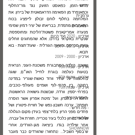
יידיש
מחוגי-הזמן, כפאוסט הזועק נגד גזר־החלוף 
וכמאנפרד מן הפואימה הדראמאטית של ביירון. את 
גרמנית
המלחמה בחלוף לוחם זבולון לייפציג בכוח 
- מאמרים -
התאהבות מתמדת, בבריאתו של יציר-דמיון שמימי 
מנערה אמריקאנית פשוטת־הליכות ומחוספסת, 
ארכיון - 2020 ועד היום
שנקרית באקראי בדרכו, אלא שהמחוגים זוחלים 
והזמן מכרסם, והשעה הגורלית - שעת־חצות - בוא 
ארכיון - 2010 - 2019
תבוא.
ארכיון - 2000 - 2009
שושנה, הילדה-המתבגרת משכונת-העוני, הנראית 
ארכיון - שנות ה90
בטעות כעלמה בוגרת לחייל האו״ם, שוגה 
ארכיון - שנות ה80
בחלומות על עתיד וורוד כאשת-שגריר במדינה 
רחוקה, בין פרחי-לוף ושמיים מעולפי-כוכבים, 
ארכיון - שנות ה70
בפרחי-יסמין. וורדה, שבשנות-גישואיה הראשונות, 
-חומר ביוגרפי-
התגוררה בלונדון, ועל "מיטת אפריון אשר הוסרה 
חופתה", ערכה חשבון-נפש של חוויית-פיטורין ושל 
- מה חדש -
פחדים מפני הריון בלתי־צפוי בעידן-מקום-הגלולה 
על ספריה
ושל אי־בטחון כלכלי בעיר נוכרייה, חוזרת אל עברה, 
אחר שילדיה בגדו. ביציאה מגן-הוורדים, אחרי 
SHOWNOW
ש"בסוף השביל... (נתחוור) שהוורדים כבר מעבר 