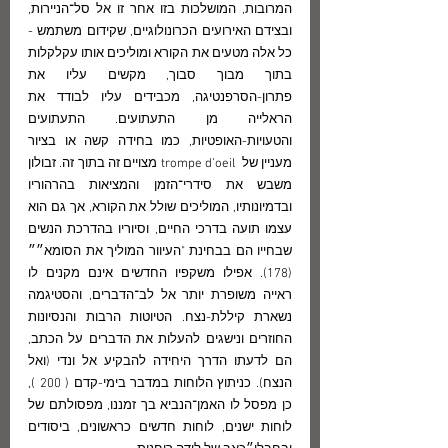
המרובות, המושלכות בזו אחר זו אל סל־הניירות, 
ובצידם האירועים הכרונולוגיים, שקידום משתמש - 
כל אלה מטעים את הקורא ומוליכים אותו עקלקלות 
בתוך מבוך סבוך, מקשים עליו את 
פתרון-הסרפנטיגה, מכבידים עליו לבודד את 
הראלייה מן התעתועים. התעתועים 
והטעויות-האופטיות, כמו בחידה קשה או בציור 
מעניין של  trompe d’oeil מצויים זה בתוך זה. זבולון 
משבש את סידרי־הזמן והמציאות בהרהוריו 
ובדמיונותיו, המוליכים שולל את הקורא, אך גם הוא 
עצמו תועה בדרכי החיים, וסיוריו בהדרכת הנשים 
שבחייו הם בבחינת "העיוור המוליך את הסומא״״ 
(178). אפילו משקפיו החדשים אינם מקנים לו 
ראייה משופרת יותר אל לב־הדברים, והסטיגמה 
נשארת קיללת-נצח. הטיוטות הרבות והנסיונות 
החוזרים ונישגים להעלות את הדברים על הכתב, 
הם לדעתו הדרך היחידה להבקיע אל ונדי (ואל 
הנצח). כניתוץ הלוחות במדבר בימי-קדם ( 200 ), 
כן מפסל לו האמן־הנביא בך זמננו, מפסולתם של 
לוחות ישנים, לוחות חדשים כראשונים, ביסודים 