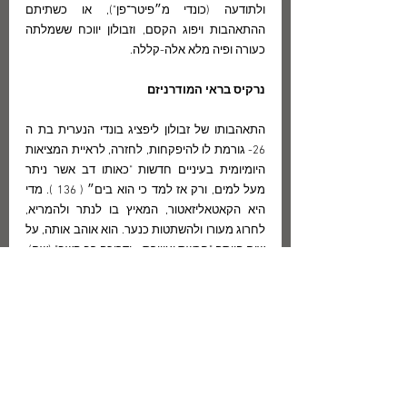
ולתודעה (כונדי מ״פיטר־פן"), או כשתיתם 
ההתאהבות ויפוג הקסם, וזבולון יווכח ששמלתה 
כעורה ופיה מלא אלה-קללה.
נרקיס בראי המודרניזם
התאהבותו של זבולון ליפציג בונדי הנערית בת ה 
26- גורמת לו להיפקחות, לחזרה, לראיית המציאות 
היומיומית בעיניים חדשות "כאותו דב אשר ניתר 
מעל למים, ורק אז למד כי הוא בים״ ( 136 ). מדי 
היא הקאטאליזאטור, המאיץ בו לנתר ולהמריא, 
לחרוג מעורו ולהשתטות כנער. הוא אוהב אותה, על 
שום היותה "חרשת ועיוורת... ודרוכה רב קשב" (שם), 
בשל יכולתה להאזין לו ולשמש לו בבואה. מדי היא 
כראי לטיפוח האגו של האמן, כנפה המסננת את 
הטפל ומזככת את נפשו. כשם שהיא גברית- מעט 
והוא נשי-מעט, כך גם ההפך הוא הנכון, כי משהו  
מכל קוטב מאגנטי מחלחל לתוככי הקוטב המנוגד, 
עד כי נוצר יחס אוסמוטי בין הגופים הנמשכים. 
קומתו של זבולון כקומתה של ונדי, ואת פניה אין הוא 