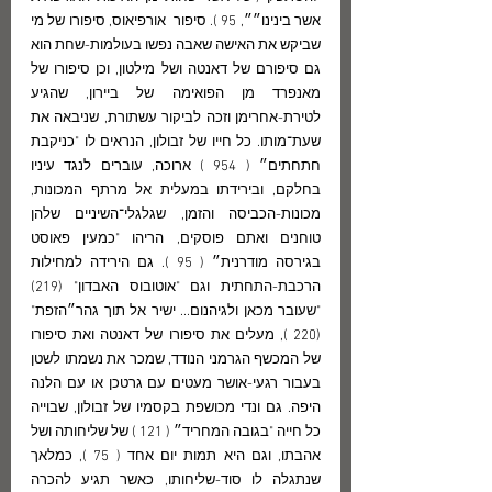
אשר בינינו״״, 95 ). סיפור  אורפיאוס, סיפורו של מי 
שביקש את האישה שאבה נפשו בעולמות-שחת הוא 
גם סיפורם של דאנטה ושל מילטון, וכן סיפורו של 
מאנפרד מן הפואימה של ביירון, שהגיע 
לטירת-אחרימן וזכה לביקור עשתורת, שניבאה את 
שעת־מותו. כל חייו של זבולון, הנראים לו "כניקבת 
חתחתים״ ( 954 ) ארוכה, עוברים לנגד עיניו 
בחלקם, ובירידתו במעלית אל מרתף המכונות, 
מכונות-הכביסה והזמן, שגלגלי־השיניים שלהן 
טוחנים ואתם פוסקים, הריהו "כמעין פאוסט 
בגירסה מודרנית״ ( 95 ). גם הירידה למחילות 
הרכבת-התחתית וגם "אוטובוס האבדון" (219) 
"שעובר מכאן ולגיהנום... ישיר אל תוך גהר״הזפת"
(220 ), מעלים את סיפורו של דאנטה ואת סיפורו 
של המכשף הגרמני הנודד, שמכר את נשמתו לשטן 
בעבור רגעי-אושר מעטים עם גרטכן או עם הלנה 
היפה. גם ונדי מכושפת בקסמיו של זבולון, שבוייה 
כל חייה "בגובה המחריד״ ( 121 ) של שליחותה ושל 
אהבתו, וגם היא תמות יום אחד ( 75 ), כמלאך 
שנתגלה לו סוד-שליחותו, כאשר תגיע להכרה 