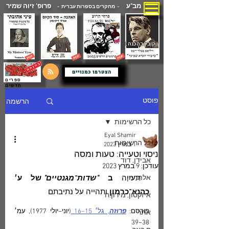
מב"ע
פרופ' זיוה שמיר
- מחקרים בספרות עברית -
( קובץ בהכנה )
הצטרפו כמנויים
ספרים
חדשים
הרשמה
פוסט
כל הרשימות
Eyal Shamir
כל הרשימות
1 במרץ 2023
ניסוי וטעייה: טעות ומסה
אבידן, דוד
עודכן:
9 במרץ 2023
 תעייה 
אלתרמן
ב 
"שדות־מגנטיים"
 של ע׳ 
כהנא־כרמון
 ותהייה על נתיבתם
איזקסון, מירון.ח
פורסם: 
פרוזה
, גל׳ 15–16 
(יוני–יולי 1977), עמ׳ 
אתר
38–39 