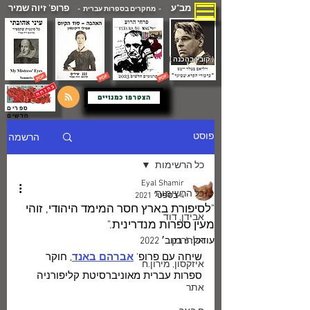
מב"ע
פרופ' זיוה שמיר
- מחקרים בספרות עברית -
( קובץ בהכנה )
הצטרפו כמנויים
ספרים
חדשים
הרשמה
פוסט
כל הרשימות
Eyal Shamir
כל הרשימות
4 בספט׳ 2021
"לסיפורת בארץ חסר המימד היהודי, זוהי
אבידן, דוד
מעין ספרות מנדרינית."
עודכן:
6 בנוב׳ 2022
אלתרמן
שיחה עם פרופ' 
אברהם באנד
, חוקר 
איזקסון, מירון.ח
ספרות עברית מאוניברסיטת קליפורניה
אתר