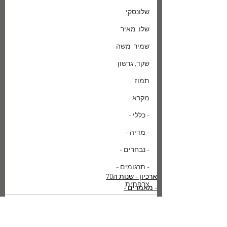
שלונסקי
שלו, מאיר
שמיר, משה
שקד, גרשון
תמוז
מקרא
- כללי -
- מדיה -
- נבחרים -
- תרגומים -
ארכיון - שנות ה70
צרפתית
- מאמרים -
בודלר, שארל
אנגלית