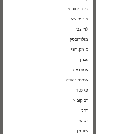
טשרניחובסקי
א.ב.יהושע
לוז, צבי
מולודובסקי
סומק, רוני
עגנון
עמוס עוז
עמיחי, יהודה
פגיס, דן
רביקוביץ
רחל
רטוש
שופמן