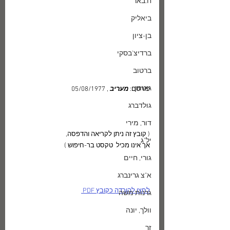
ח.באר
ביאליק
בן-ציון
ברדיצ'בסקי
ברטוב
גוטמן
פורסם: 
מעריב 
, 05/08/1977
גולדברג
דור, מירי
( קובץ זה ניתן לקריאה והדפסה, 
יל"ג
אך אינו מכיל  טקסט בר-חיפוש )
גורי, חיים
א"צ גרינברג
לחצו להורדה כקובץ PDF 
גרנות משה
וולך, יונה
זך