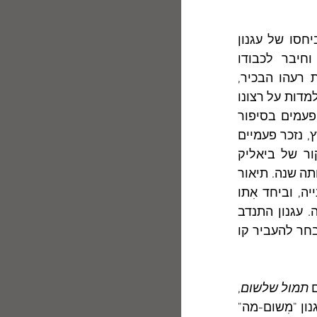
       מקרה פתולוגי-כמעט של כפיוּת-טובה מחמת קנאת סופרים מתגלה ביחסו של עגנון 
לביאליק. תחילה חיפש הסופר הצעיר את קרבתו של המשורר הוותיק וחיבר לכבודו 
שירי-הקדשה נמלצים שבהם כינהו בשם "המורה". לימים התחיל  לשנוא את רעהו הבכיר, 
ולהדחיק את כל שאירע ביניהם. יצירותיו החשובות של עגנון לוקות בלקוּנות המלמדות על רצונו 
למחוק את ביאליק מתוכָן: הנה, המשורר פזמוני (דוד שמעוני), הנזכר תריסר פעמים בסיפור 
המוקדם "גבעת החול" (ובתקדימו "תשרי") המתאר את ביקורו של ביאליק בארץ, נזכר פעמיים 
 (1945), אך מהרומן נשמט פרט אחד "זעיר": אותו ביקור של ביאליק 
מ-1909 שהיה למעשה האירוע החשוב ביותר בתחומי התרבות והפוליטיקה באותה שנה. תיאור 
הביקור  נמחק  מן הרומן הפָּנורמי והחשוב שחיבר עגנון על ימי העלייה השנייה, וביחד אִתו 
נמחקו גם כל הזיכרונות האישיים של עגנון הצעיר שנכרכו בביקור היסטורי זה. עגנון התנדב 
כידוע ללַוות את ביאליק במרוצת חמישים ימי ביקורו בארץ, אך ברבות הימים בחר להעביר קו 
תמול שלשום
, 
מתוארת פתיחת האוניברסיטה העברית על הר הצופים (1925), אך כאן שכח עגנון "מִשום-מה" 