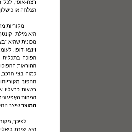
הצלחה או כישלון
מכונית שהיא "בצב
הפוכה בתכלית. 
המהות האֶפִּיגוני
המוצר
 שיצר החקיי