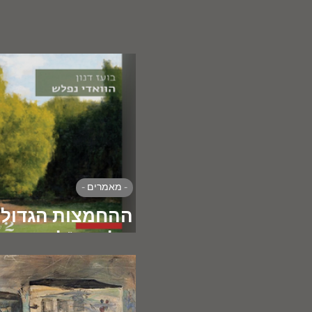
- מאמרים -
ההחמצות הגדולו
של המו"לות העב