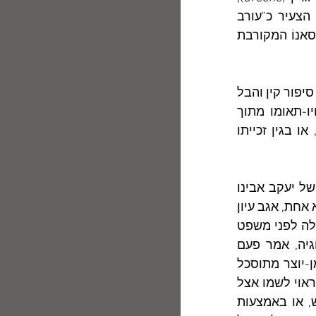
שקינא בהצלחת שיקספיר כתב עליו ביקורת נוקבת, ובהּ תיאר את מתחרהו הצעיר כ"עורב 
לקחן" המתהדר בנוצות-לא-לו, אף רמז שקשריו עם היהודייה היפה אֶמיליה בָּסאנוֹ המקורבת 
        "ארון הספרים העברי" מכיר ויודע היטב את טיבה המצמית של הקִנאה, למן סיפור קין והבל  
ועד לשירו של אלתרמן "איגרת", שבּוֹ מתוודה האני-הדובר על שרָצח את אחיו-תאומו מתוך 
קִנאה. כאן אתמקד לא בקנאתו של הסופר בגין הצלחתו הכלכלית של זולתו, או בגין זכייתו 
        חוקר הספרות ברוך קורצווייל נהג להשתמש בבדיחות-הדעת במילותיו של יעקב אבינו 
("גְּנֻבְתִי יוֹם וּגְנֻבְתִי לָיְלָה") משגילה שרעיונותיו וניסוחיו מוטמעים אצל אחרים. לא אחת, אגב עיון 
בכתביו של "עורב לקחן" זה או אחר, היה קורצווייל מסיר את כובעו וקד קידה קלה לפני משפט 
מוּכּר כמי שפוגש מַכָּר ותיק בדרך-הילוכו. הוא, שהשתלם בעלומיו בפסיכולוגיה, אמר פעם 
לאחת מידידותיי, תלמידתו וחברתו למחלקה, שאין זעם משתולל כזעמו של אָמן-יוצר מתוסכל 
או איש אקדמיה, ידען ואינטליגנטי אך חסר-מקוריוּת,  בעת שהוא מזהה חידוש ראוי לשמו אצל 
זולתו. קנאתו עלולה להיתרגם אצלו לשאיפת חיסול באמצעות רצח-של-ממש, או באמצעות 