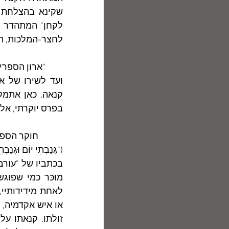
לחצר-המלכות, הם ש
בפרס יוקרתי, אלא