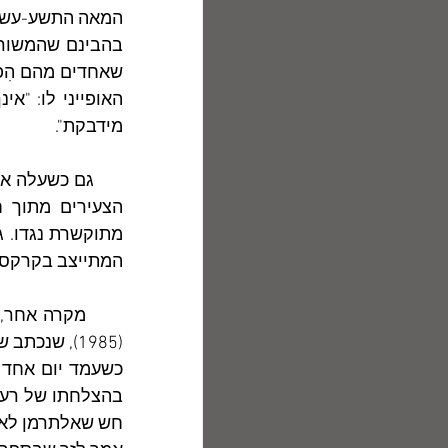
מידבקת".
המתייצב בקרקס ע
       מקרה אחר, אפל וסבוך, של קנאת סופרים מצויה בספרו של יעקב אורלנד 