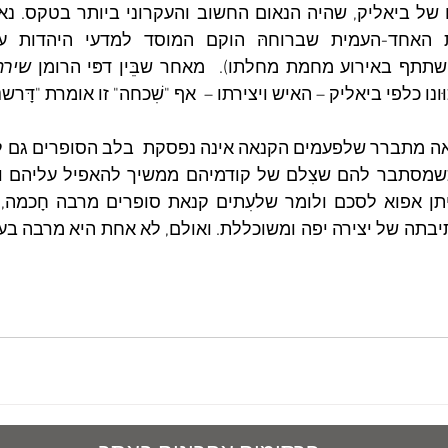
תף באירוע מחמת מחלתו).  מאחר שבֵּין דפּי הרומן 
שירה
נו כלפי ביאליק – האיש ויצירתו –  אף "שִׁכחה" זו אומרת "דָּרשני