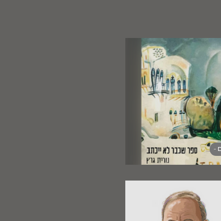
 -
חה וההכחשה