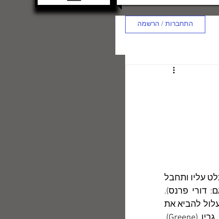
התחברות / הרשמה
	במערכה השלישית של "אותלו" מזהיר יאגו את בעליו מפני הקנאה, פן תשתלט עליו ותחבל 
בשיקול-דעתו: "הוֹ, הישמר, אדון מן הקנאה / זו המפלצת ירוקת העין"  (תרגם: דורי פרנס). 
הקנאה היא מוטיב חוזר ביצירת שיקספיר, שלמד על בשׂרו את טיבהּ ההרסני, העלול להביא את 
המתחרה הקנאי עד לכדי דחף לאו-בר-כיבוש לחיסול הזולת. המחזאי רוברט גרין (Greene), 