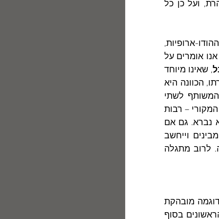
רצח-אופי, לכל הפחות. סופרים עושים את רוב ימיהם בבדידות כלל-לא-מזהרת, ועל כן כל 
          מקוריוּת מַהי? המילה "מקורי" בעברית, כמו המילה  original ברוב השפות ההודו-ארופיות, 
היא מילת  קוֹנטרָנִים contranym)), המבטאת בהעלם אחד דבר והיפוכו. כאשר אנו אומרים על 
ל
, שאינו מיוחד 
ויוצא-דופן. לעומת זאת, כאשר אנו מעניקים את התואר "מקורי" לאָמן או  ליצירתו, הכוונה היא 
. המשותף לשתי 
ההוראות ההפוכות של ה"מקוריוּת" הוא החידוש, אך לא מהותו. מכונית בצבעהּ המקורי – רבות 
כמוה בצי-הרכב, ואילו אמן שיצר יצירה מקורית הביא לעולם חידוש שעדיין לא נברא. גם אם 
תהפוך מקוריותו מושא לחיקוי ולהעתקה, וגם אם  יאַחֵז המעתיק את עיני המבינים וייחשב 
בטעות כבעליו של ההֶשֵּׂג, תינטל ממנו ההערכה לכשתיחשף יום אחד המִרמה. לרוב מתגלה 
      לפיכך, מקוריותם של גדולי הסופרים הייתה תמיד מושא לשנאה ולקנאה. דוגמה מובהקת 
היא יצירת ביאליק: מיום שעלה המשורר על במת הספרות, עם פרסום שיריו הראשונים בסוף 