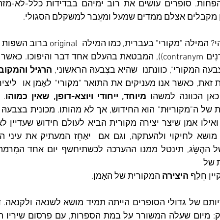
 מקבלים אצלם ממדים שמעל ומעֵבר למשקלם הסגולי.
עה המקורי", כוונתנו  שהיא בצִבעהּ הראשוני, 
הרגיל והמקוב
כאן הכוונה למשהו 
מיוחד, ייחודי ויוצא-דופן, שאין כמוהו
ת של 
ן חֵלֶף 
היצירה
 המקורית של האָמן.