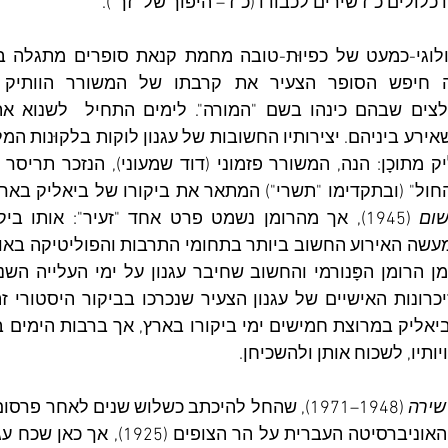
לולים כ"ז שירים לכבודו (כ"ז – היפוך של "זך").
ום
ותיו, לשכוח אותן ולהשכיחן.
שירה
 (1948–1971), שהחל להיכתב כשלוש שנים לאחר פרסום 