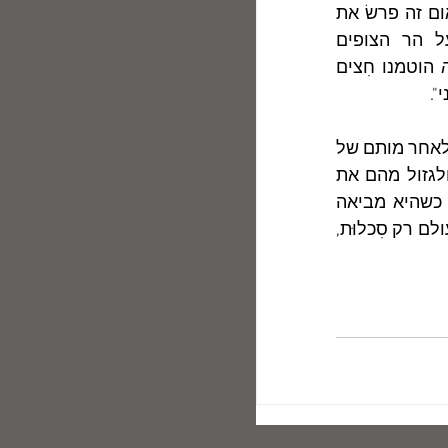
להזכיר את נאומו של ביאליק, שהיה הנאום החשוב והעקרוני ביותר בטקס. נאום זה פרשׂ את 
עקרונות הציונוּת האחד-העמית שברוחהּ הוקם המוסד למדעי היהדות על הר הצופים 
 הוטמנו חִצים 
".
      למרבה הפליאה מתברר שלפעמים הקנאה אינה נפסקת  בלב הסופרים גם לאחר מותם של 
מושאי קנאתם, כשמסתבר להם שצִלם של קודמיהם ממשיך להאפיל עליהם ולגזול מהם את 
מרחב המחיה. ניתן אפוא לסכם ולומר שלעִתים קנאת סופרים מרבה חָכמה, כשהיא מביאה 
לדחף-יצירה: לכתיבתה של יצירה יפה ומשוכללת. ואולם, לא אחת היא מרבה בעולם רק סִכלוּת, 