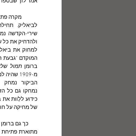
אמר לזך שבספרו כ
ברומן 
תמול שלש
של מחיקה על חווי
       כך גם ברומן 