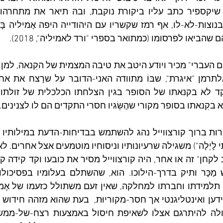
הביאו לפרסומו (כמתואר בספרי "ורד לאמיליה", 2018).
 בקִנאתו בסופר מקורי שהֶשֵּׂגיו חסרי התקדים הם לו לצנינים.