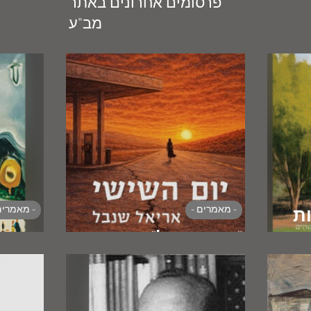
פרסומים אחרונים באתר
מב"ע
- מאמרים -
- מאמרים
ת
רית
"ניו איזראל"
ההשכ