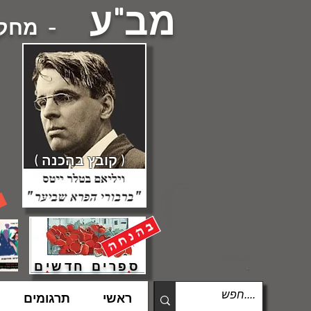
מב"ע
- מחקרי
( קובץ בהכנה )
ספרים חדשים
ראשי
תרגומים