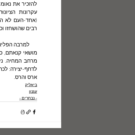
(אחד-העם לא השת
רבים שהושחזו וכוּו
ארס והרס.
ביאליק
עגנון
- נבחרים -