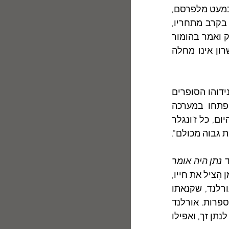
המאה התשע-עשרה, הכול חשו שנפל דבר בישראל. משוררי "חיבת-ציון" חדלו כמעט מלפרסם, 
בהבינם שהמשורר הצעיר עולה עליהם עשרת מונים. ברי, ביאליק עורר קנאה בקרב מתחריו, 
שאחדים מהם הִפנו לו עורף כדי לנדותו ולרַפּוֹת את ידיו. לאחד מהם פנה ביאליק ואמר בהומור 
האופייני לו: "אינך צריך לברוח מפניי. אתה יכול בלי חשש ללחוץ את ידי. כישרון אינו מחלה 
      גם כשעלה ארצה בשנת 1924, והוא כבר "משורר לאומי" עטור זרי-תהילה, נידוהו הסופרים 
הצעירים מתוך חשש פן יגזול מהם את המעמד שקנו לעצמם לפני בואו, ופתחו במערכה 
מתוקשרת נגדו. גם הפעם הפעיל ביאליק את חוש-ההומור הידוע שלו, ואמר: "היום, כל ז'ונגלר 
 גבוה מכולם".
נתן היה אומר 
(1985), שנכתב שנים לא מעטות לאחר מות אלתרמן. כאן הודה אורלנד שאלתרמן הִציל את חייו, 
כשעמד יום אחד לטרוף את נפשו בכפו, אך בשיר גנוז מתוך המחזור ניכּר שאורלנד, שקנאתו 
בהצלחתו של רעהו העבירה אותו על דעתו, מייחל לירידת אלתרמן מעל במת הספרות. אורלנד 
חש שאלתרמן לא השאיר לרֵעיו מרחב מִחיה, וכמתוך נקמה חָבר למחנה-האויב, לנתן זך, ואפילו 