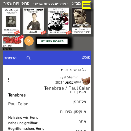
מב"ע
פרופ' זיוה שמיר
- מחקרים בספרות עברית -
( קובץ בהכנה )
הצטרפו כמנויים
ספרים
חדשים
הרשמה
פוסט
כל הרשימות
Eyal Shamir
כל הרשימות
19 בספט׳ 2021
Tenebrae / Paul Celan
אבידן, דוד
Tenebrae
אלתרמן
Paul Celan
איזקסון, מירון.ח
Nah sind wir, Herr,
אתר
nahe und greifbar.
Gegriffen schon, Herr,