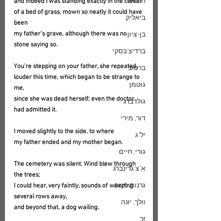
ח.באר
and indeed I was standing exactly in the center
of a bed of grass, mown so neatly it could have 
ביאליק
been
my father’s grave, although there was no 
בן-ציון
stone saying so.
ברדיצ'בסקי
You’re stepping on your father, she repeated,
ברטוב
louder this time, which began to be strange to 
גוטמן
me,
since she was dead herself; even the doctor 
גולדברג
had admitted it.
דור, מירי
I moved slightly to the side, to where
יל"ג
my father ended and my mother began.
גורי, חיים
The cemetery was silent. Wind blew through 
א"צ גרינברג
the trees;
גרנות משה
I could hear, very faintly, sounds of  weeping 
several rows away,
וולך, יונה
and beyond that, a dog wailing.
זך