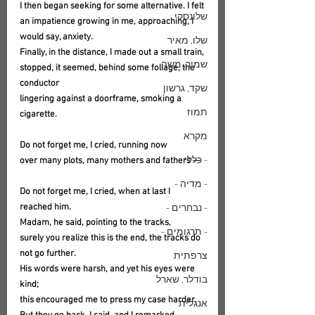
I then began seeking for some alternative. I felt
שלונסקי
an impatience growing in me, approaching, I 
would say, anxiety.
שלו, מאיר
Finally, in the distance, I made out a small train,
שמיר, משה
stopped, it seemed, behind some foliage, the 
conductor
שקד, גרשון
lingering against a doorframe, smoking a 
תמוז
cigarette.
מקרא
Do not forget me, I cried, running now
- כללי -
over many plots, many mothers and fathers —
- מדיה -
Do not forget me, I cried, when at last I 
reached him.
- נבחרים -
Madam, he said, pointing to the tracks,
- תרגומים -
surely you realize this is the end, the tracks do 
not go further.
צרפתית
His words were harsh, and yet his eyes were 
בודלר, שארל
kind;
this encouraged me to press my case harder.
אנגלית