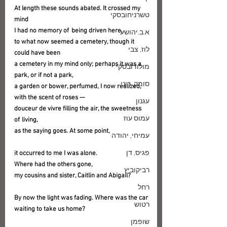
At length these sounds abated. It crossed my 
טשרניחובסקי
mind
I had no memory of   being driven here,
א.ב.יהושע
to what now seemed a cemetery, though it 
לוז, צבי
could have been
a cemetery in my mind only; perhaps it was a 
מולודובסקי
park, or if not a park,
סומק, רוני
a garden or bower, perfumed, I now realized, 
with the scent of roses —
עגנון
douceur de vivre filling the air, the sweetness 
עמוס עוז
of  living,
as the saying goes. At some point,
עמיחי, יהודה
פגיס, דן
it occurred to me I was alone.
Where had the others gone,
רביקוביץ
my cousins and sister, Caitlin and Abigail?
רחל
By now the light was fading. Where was the car
רטוש
waiting to take us home?
שופמן