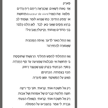
פַּארְק
אֲזַי  נְאוֹת-דְּשָׁאִים, שֶׁכַּנִּרְאֶה רֵיחָם רֵיחַ וְרָדִים
 מִלְּאָה  אֶת הָאֲוִירdouceur de vivreתְּחוּשַׁת  
אוֹ "מֶתֶק הַחַיִּים", כְּמוֹ שֶׁנָּהוּג לוֹמַר. וְשָׂמְתִּי לֵב
בְּרֶגַע מְסֻיָּם שֶׁאֲנִי כָּאן  לְבַד.  לְאָן הָלְכוּ כֻּלָּם?
בְּנֵי-הַדּוֹדִים וַאֲחוֹתִי, וְקֵייטְלִין וַאֲבִיגַיִל?
וְאָז הֵחֵל הָאוֹר לִדְעֹךְ. וְאֵיפֹה הַמְּכוֹנִית
שֶׁאֲמוּרָה לְהַחְזִירֵנוּ?
וְאָז הִתְחַלְתִּי לְחַפֵּשׂ תַּחְלִיף. הִרְגַּשְׁתִּי שֶׁתּוֹסֶסֶת
בִּי תְּחוּשַׁת אִי-סַבְלָנוּת שֶׁמַּגִּיעָה עַד סַף הַחֲרָדָה.
בַּסּוֹף, הִבְחַנְתִּי בְּקָרוֹן קָטָן שֶׁנֶּעֱצַר רָחוֹק
חָבוּי בַּצִּמְחִיָּה, הַכַּרְטִיסָן
נִשְׁעַן עַל הַמַּשְׁקוֹף, עִשֵּׁן סִיגַרְיָה.
רַק אַל תִּשְׁכַּח אוֹתִי, קָרָאתִי, תּוֹךְ כְּדֵי רִיצָה
חוֹצָה חֶלְקוֹת קְבָרִים שֶׁל אִמָּהוֹת וְשֶׁל אָבוֹת.
רַק אַל תִּשְׁכַּח אוֹתִי, קָרָאתִי, כְּשֶׁאֵלָיו הִגַּעְתִּי.
גְּבֶרֶת, לִי אָמַר  בְּהַצְבּיעוֹ עַל הַמְּסִלָּה.