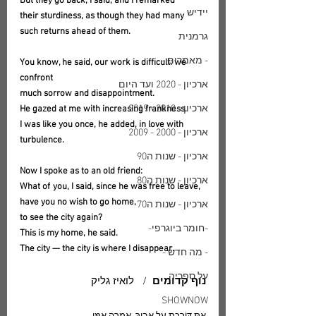
But they go back, I said, and I remarked
יידיש
their sturdiness, as though they had many 
such returns ahead of them.
גרמנית
- מאמרים -
You know, he said, our work is difficult: we 
confront
ארכיון - 2020 ועד היום
much sorrow and disappointment.
ארכיון - 2010 - 2019
He gazed at me with increasing frankness.
I was like you once, he added, in love with 
ארכיון - 2000 - 2009
turbulence.
ארכיון - שנות ה90
Now I spoke as to an old friend:
ארכיון - שנות ה80
What of  you, I said, since he was free to leave,
have you no wish to go home,
ארכיון - שנות ה70
to see the city again?
-חומר ביוגרפי-
This is my home, he said.
The city — the city is where I disappear.
- מה חדש -
על ספריה
נוף קדומים
  /   לואיז גליק
SHOWNOW