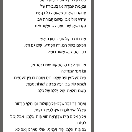
אַתְּ דּוֹרֶכֶת עַל אָבִיךְ, אָמְרָה אִמִּי,
וּבֶאֱמֶת עָמַדְתִּי אָז בְּטַבּוּרָהּ שֶׁל
עֲרוּגַת דְּשָׁאִים, שֶׁנִּגְזְמָה כָּל כָּךְ יָפֶה
שֶׁהִיא אוּלַי אָכֵן  מְקוֹם קְבוּרַת אָבִי
הֲגַם שֶׁאֵין שָׁם מַצֵּבָה שֶׁתְּאַשֵּׁר זֹאת.
אַתְּ דּוֹרֶכֶת עַל אָבִיךְ, חָזְרָה אִמִּי
הַפַּעַם בְּקוֹל רָם, וְזֶה הִפְתִּיעַ,  שֶׁכֵּן גַּם הִיא
כְּבָר מֵתָה. יֵשׁ אִשּׁוּר רוֹפֵא.
אָז זַזְתִּי קְצָת מִן הַמָּקוֹם שֶׁבּוֹ נִגְמַר אָבִי 
וּבוֹ אִמִּי הִתְחִילָה.
בֵּית הַעָלְמִין הָיָה שָׁקֵט. רוּחַ נָשְׁבָה בּוֹ בֵּין הָעֲנָפִים.
נִשְׁמַע קוֹל בְּכִי רָפֶה מֶרְחָק  שׁוּרוֹת מִמֶּנִּי;
מִשָּׁם וְהָלְאָה–קוֹל  יְלָלָה שֶׁל כֶּלֶב.
וְאַחַר-כָּךְ כּבָר שָׁכְכוּ כָּל הַקּוֹלוֹת. וּבִי חָלַף הִרְהוּר 
שֶׁכְּלָל  אֵינִי זוֹכֶרֶת אֵיךְ לְכָאן הִגַּעְתִּי,
אֶל הַמָּקוֹם הַזֶּה שֶׁכַּנִּרְאֶה הוּא בֵּית-עָלְמִין. אֲבָל יָכוֹל 
לִהְיוֹת 
גַּם בֵּית-עָלְמִין פְּרי-דִּמְיוֹנִי, וְאוּלַי  פַּארְק, וְאִם לֹא 