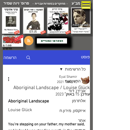
מב"ע
פרופ' זיוה שמיר
- מחקרים בספרות עברית -
( קובץ בהכנה )
הצטרפו כמנויים
ספרים
חדשים
הרשמה
פוסט
כל הרשימות
Eyal Shamir
כל הרשימות
12 באוג׳ 2021
Aboriginal Landscape / Louise Glück
אבידן, דוד
עודכן:
15 באוק׳ 2023
אלתרמן
Aboriginal Landscape
Louise Glück
איזקסון, מירון.ח
אתר
You’re stepping on your father, my mother said,