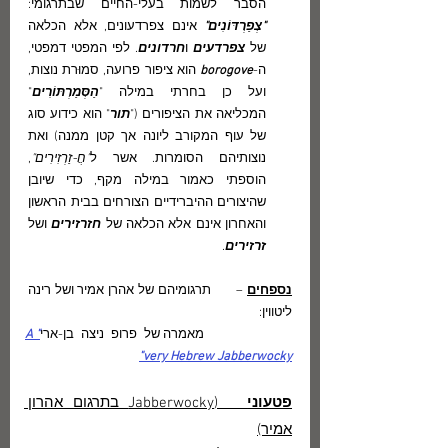
הסבר לשמות בעלי-החיים שבתרגומי:  
"
צְפַרְדּוֹנִים"
אינם צפרדעונים, אלא הכלאה 
של
 צפרדעים
 ו
חרדונים
.
 לפי המפטי דמפטי
, 
ה-
borogove 
הוא ציפור פרועה, סמוּרת נוצות, 
ועל כן בחרתי במילה "
הַסְּמַרְתּוֹרִים
" 
המכליאה את הציפורים ("
תור
" הוא כידוע סוג 
של עוף המקורב ליונה אך קטן ממנה) ואת 
נוצותיהם הסומרות. אשר ל
"
חֲ
-זַרְזִירִים
"
, 
הוספתי כאמור במילה מקף, כדי שיובן 
שהיצורים ההיברידיים הצורחים בבית הראשון 
והאחרון אינם אלא הכלאה של 
חזרזירים
 ושל 
זרזירים
.
נספחים
 –	תרגומיהם של אהרן אמיר ושל רינה 
ליטווין:
		מאמרה של פרופ ניצה בן-ארי
"A 
very Hebrew Jabberwocky"
פטעוני
   (Jabberwocky בתרגום אהרון 
אמיר)