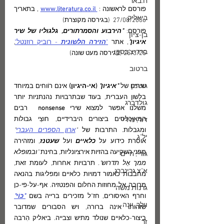
ח.באר
פורסם לראשונה : 
 www.literatura.co.il
 , בתאריך 
ביאליק
27/08/2006  (בגירסה מקוצרת)
פורסם:
 "הירבוע והסמרתורים, גלגוליו של שיר 
בן-ציון
איגיון"
, אתר 
"
הזירה הלשונית 
- רוביק רוזנטל"
, 
ברדיצ'בסקי
25/3/25 (בגירסה מעט שונה)
ברטוב
גוטמן
שירים של 
"איגיון" 
(אי-היגיון)
 אינם רוֹוחים במיוחד 
בלשון העברית, בעוד שבתרבויות נהנתניות יותר 
גולדברג
משלנו אפשר למצוא שירי 
nonsense  
רבים 
המאוכלסים ביצורים היבּרידיים, חוצֵי גבולות 
דור, מירי
ומגבלות. התרבות של 
"
ארון הספרים העברי
"
יל"ג
אוסרת כידוע על 
כלאיים 
ועל 
שעטנז
, ומזהירה 
מפני השקיעה בהזיות אירציונליות, בחינת 
"ובמופלא 
גורי, חיים
ממך אַל תדרוש"
. תרבויות אחרות, לעומת זאת, 
א"צ גרינברג
מחבבות כאמור דמויות כלאיים ומפליגות בהנאה 
מרובה אל מחוזות החלום והפנטזיה. אף-על-פי-כן 
גרנות משה
וחרף האיסורים, חז"ל מזכירים ברייה בשם 
"כּוֹי"
וולך, יונה
שזהותו אינה ברורה, ויש הסבורים שמדובר 
ביצור-כלאיים שנולד מתיש וצבייה. ביאליק הִרבה 
זך