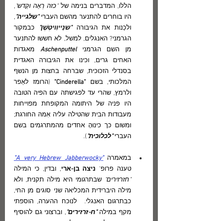
הללו, המדברים בנימה של
 "כזה רְאֵה וקַדש"
, 
היו בוחרים להתנער מהשם העברי 
"שלגייה"
, 
ולכַנות את הגיבורה 
"שנֵייוִויטְשֶׁן" 
כבמקור 
הגרמני?
 האנגלים
, למשל, לא חששו להתנער 
מן השם הגרמני 
Aschenputtel
מאגדות 
האחים גרים
, וכינו את הגיבורה האגדית 
בסנדלי הזכוכית, שברחה בחצות מן הנשף 
המלכותי, בשם 
"Cinderell
a"
 (הרומז לאֵפר 
ולרמץ
, שהרי עד לפגישתה עם הפיה הטובה 
היו פניה של היתומה המקופחת מפוייחות 
מעבודות הבית שהטילה עליה אִמהּ החורגת; 
ומשום כך כינוּהָ אחדים מהמתרגמים בשם 
העברי 
"לכלוכית"
).
במאמרה 
"A very Hebrew Jabberwocky"
טענה פרופ
' 
ניצה בן-ארי
, ובדין, כי המילה 
"חזרזירים"
 שבתרגומי היא מילה תקנית, ולא 
מילה היבּרידית המכליאה שני סוגים מן החי, 
כבתרגום האנגלי.  לנוכח ההערה, הוספתי 
מקף במילה
 "ח-זרזירים"
, וברצוני גם להוסיף 