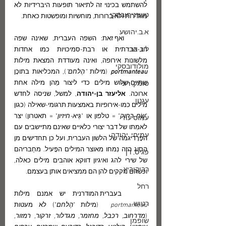
להשתמש בכינוי זה לתיאור תופעות היבּרידיות לא 
טשרניחובסקי
מוגדרות ולא ברורות, מוחשיות ומופשטות כאחת.
א.ב.יהושע
	ואף זאת: השפה העברית, שאינה שפה 
לוז, צבי
רב-הברתית או רבת-סמיכויות כמו אחדות 
מלשונות אירופה, ואינה מעודדת המצאת מילות 
מולודובסקי
portmanteau 
(מילות 
"הֶלחם"
), המכליאות בתוכָן 
שתיים-שלוש מילים כדי ליצור מֵהן מילה אחת 
סומק, רוני
ארוכה. 
אליעזר בן-יהודה
, למשל, שניסה לחדש 
עגנון
מילים כמו-אירופיות באמצעות תרגומי-שאילה (כגון 
"
שָׂח-רחוק
" = טלפון או "
גֵּיא-חיזיון
" = תאטרון) יצר 
עמוס עוז
לאמִתו של דבר יצורי כלאיים שאינם מתיישבים עם 
עמיחי, יהודה
הפָּרָדיגמה של הלשון העברית, ועל כן תחדישים מן 
הסוג הזה נִמחו מאוצר המילים הפָּעיל. מחַבּריהם 
פגיס, דן
של שירי להג ואיגיון דווקא אוהבים מילים כאלה, 
רביקוביץ
וכשהם נזקקים להן הם ממציאים אותן בעצמם.
רחל
	בעברית המודרנית יש אמנם מילות 
רטוש
portmanteau  
(מילות "
הֶלחם
") לא מעטות 
(
מדרחוב, רכבל, מחזמר, מגדלור, זרקור, רמזור, 
שופמן