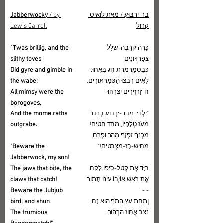
בר-ירבּוּעַ / מאת לואיס 
 / by 
Jabberwocky
קרול
Lewis Carroll
כֵּרָה קְרֵבָה. שְׁלַל 
`Twas brillig, and the 
צְפַרְדּוֹנִים
slithy toves
כְּבִסְמַרְמֹרֶת חָג בָּאָחוּ:
Did gyre and gimble in 
לֵאִים רָבְצוּ הַסְּמַרְתּוֹרִים,
the wabe:
חֲ-זַרְזִירִים יִצְרָחוּ:
All mimsy were the 
borogoves,
"יַלְדִּי, מִבַּר-יַרְבּוּעַ בְּרַח!
And the mome raths 
מֵעֹז טְלָפָיו, מִחֹד חַטַּיִם!
outgrabe.
מִכְּנַף זַפְזָף מַהֵר וּפְרַח,
מִחִישׁ-בָּז-מַצְבֵּטַיִם!"
"Beware the 
Jabberwock, my son!
בַּיָּד אֶת קְטַל-סֵיפוֹ לָקַח:
The jaws that bite, the 
אֶת רֹאשׁ אוֹיְבוֹ עֵינוֹ תָּתוּר 
claws that catch!
Beware the Jubjub 
- -
וְתַחַת עֵץ הַתֹּף הוּא נָח,
bird, and shun
נִצַּב אֲחוּז הַרְהוּר.
The frumious 