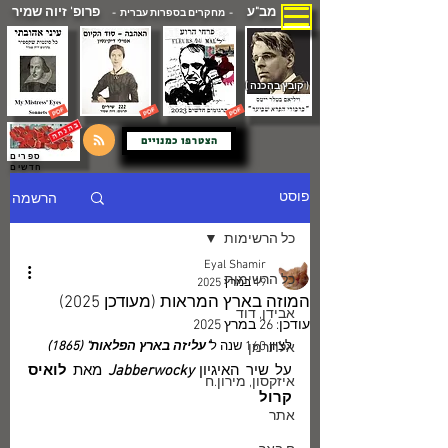
מב"ע
פרופ' זיוה שמיר
- מחקרים בספרות עברית -
( קובץ בהכנה )
הצטרפו כמנויים
ספרים
חדשים
הרשמה
פוסט
כל הרשימות
Eyal Shamir
כל הרשימות
19 במרץ 2025
המוזה בארץ המראות (מעודכן 2025)
אבידן, דוד
עודכן:
26 במרץ 2025
לציון 160 שנה ל
"עליזה בארץ הפלאות" (1865)
אלתרמן
על שיר האיגיון
 Jabberwocky
 מאת 
לואיס 
איזקסון, מירון.ח
קרול
אתר