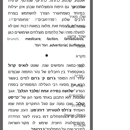
אופנוע, קולנוע, כדורגל, כדורעף, שמרטף, ערפיח
שלונסקי
ועוד), אך גם היפות והמוצלחות שבהן אינן יעילות 
במיוחד כשמתעורר הצורך להשתמש בצורת 
שלו, מאיר
הרבים שלהן ("
מדרחובים"?! "מחזמרים"?!
). 
האנגלית, לעומת זאת, מלאה במאות רבות (אם לא 
שמיר, משה
למעלה מזה!) של הֶלחֵמים מוצלחים ושימושיים כגון 
שקד, גרשון
brunch,
 medicare, faction, fantabulous, 
advertorial, buffeteria
, ועוד ועוד.
תמוז
*
מקרא
לפני כמאה וחמישים שנה, שוטט 
לואיס קרול
- כללי -
באוקספורד בין היוּבלים של נהר התמזה שבצִדם 
- מדיה -
עתיד היה הסופר
 ג'רום ק' ג'רום
 לסיים בעשור 
הבא את מסעיו רבי העלילה המסופרים בספרו 
- נבחרים -
הנודע 
"שלושה בסירה אחת (מלבד הכלב)"
. אגב 
- תרגומים -
שוטטות, הוא התבונן באחד מעצי הגן של 
"כריסט 
קולג'"
 (שבּו נמנה עם סגל החוקרים תחת שמו 
צרפתית
האמיתי 
צ'רלס לוטווידג' דודג'סון
). העץ, שענפיו 
בודלר, שארל
המרובים והמתפתלים דמו בעיניו ליצור ההידרה 
מהמיתולוגיה היוונית, שימש לו מקור-השראה 
אנגלית
לחיבור שירו על המפלצת 
"גַ'בֶּרווֹקי"
.