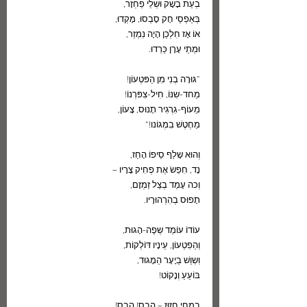
בְעֵת בָשָק וּשְלֵי פַחְזָר,
בְּאַפְסֵי חָק סָבְסוּ, מָקְדוּ,
אוֹ אָז חִלְכֵן הָיָה נִמְזַר,
וּמְתֵי עָרָן כֵּרְדוּ.
”גּוּרָה בְנִי מִן הַפּטְעוֹן!
מֵחד-שִנּוֹ, חִיל-צִפּרְנוֹ!
מֵעוֹף-גִרְגִיר תָנוּס, צָעוֹן,
מֵחֶטֶשׁ בִמְגוֹנו!“
וְהוּא שָלַף סֵיפוֹ הָחַז,
נָד, חִפֵשׂ אֶת פְחִיק צָרָיו –
וְכה עָמַד בְצֵל זַמְזָם,
תָפוּס בְהִרְהוּרָיו.
עוֹדוֹ עוֹמֵד שְפֶה-הָגוּת,
וְהַפִטְעוֹן, עֵינָיו דּוֹלְקוֹת,
וִשְוֵשׁ בַיָעָר הַמָגוּד,
בּוֹעֵעַ וְנָקוֹט!
בִמְחִי חָזוּז – הָבֵס! הָבֵס!