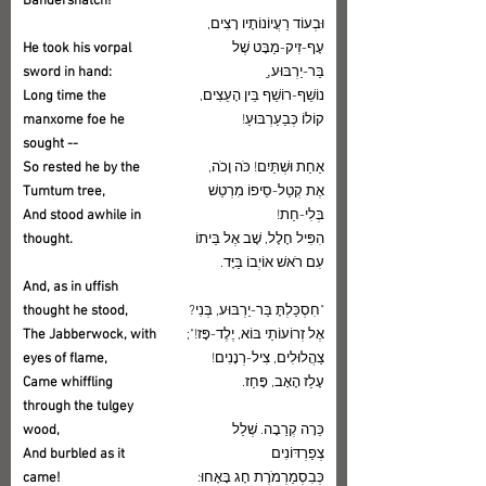
Bandersnatch!"
וּבְעוֹד רַעֲיוֹנוֹתָיו רָצִים,
עָף-זִיק-מַבָּט שֶׁל 
He took his vorpal 
בַּר-יַרְבּוּע,ַ
sword in hand:
נוֹשֵׁף-רוֹשֵׁף בֵּין הָעֵצִים,
Long time the 
קוֹלוֹ כְּבַעַרְבּוּעַ!
manxome foe he 
sought --
אַחַת וּשְׁתַּיִם! כֹּה וָכֹה,
So rested he by the 
אֶת קְטַל-סֵיפוֹ מִרְטֵשׁ  
Tumtum tree,
בְּלִי-חַת!
And stood awhile in 
הִפִּיל חָלָל, שָׁב אֶל בֵּיתוֹ
thought.
עִם רֹאשׁ אוֹיְבוֹ בַּיָּד.
And, as in uffish 
"חִסְכַּלְתָּ בַּר-יַרְבּוּע, בְּנִי?
thought he stood,
אֶל זְרוֹעוֹתַי בּוֹא, יֶלֶד-פָּז!";
The Jabberwock, with 
צַהֲלוּלִים, צִיל-רְנָנִים!
eyes of flame,
עָלַז הָאָב, פָּחַז.
Came whiffling 
through the tulgey 
כֵּרָה קְרֵבָה. שְׁלַל 
wood,
צְפַרְדּוֹנִים
And burbled as it 
כְּבִסְמַרְמֹרֶת חָג בָּאָחוּ:
came!