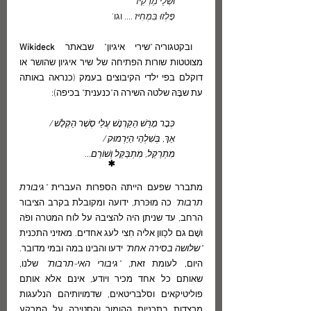
וּשְׁלֵי מַרְקִיז
פָּלְזוּ בִּמְחִיז 
.... וגו'
 ובקטגוריה "שירי איגיון" שבאתר 
Wikideck 
מצוטטות שורות הפתיחה של שיר איגיון שהושר או 
דוקלם בפי ילדי הקיבוצים בעמק (כנראה באותה 
עת שבָּהּ שלטה השירה ה"כנענית" בכיפה): 
כְּבָר מָרַשׁ הַקַּרְנָשׁ עֲלֵי סֶשֶׁר הַקְּלָשׁ / 
אַךְ, בְּשִׁלְהֵי הַיַּרְמוּק / 
מִתְרַקֵּל, מִתְבַּקֵּל וְשׁוֹרֵם...
*
מתברר שפעם הייתה הספרות העברית 
"גיבורת 
תרבות" 
כה מוּכּרת, ידועה ומקובלת בקרב הציבור 
הרחב, עד שניתן היה להציבהּ על לוח המטרה ופֹה 
ושָׁם גם לכַוון אליה חִצי לעג אחדים. מאזיני התכנית 
"שלושה בסירה אחת"
 ידעו והבינו במה ובמי מדובר. 
היום, לעומת זאת, 
"גיבורי האי-תרבות"
 שלנו, 
שאותם כל אחד מכיר ויודע, אינם אלא אותם 
פוליטיקאים וסלבּריטאים, שדמויותיהם הנלעגות 
מרצדות בתכניות ההומור והסָטירה על המִרקע 