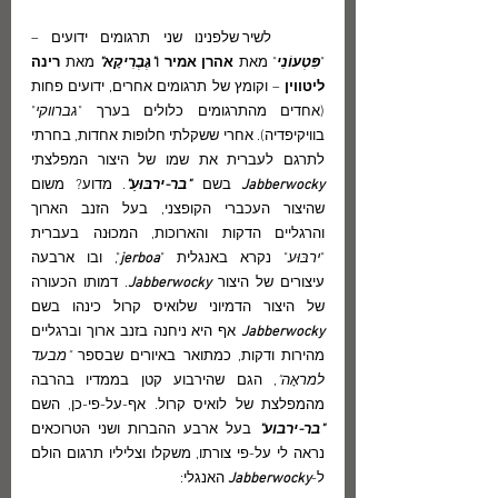
	לשיר שלפנינו שני תרגומים ידועים – 
"
פִּטְעוֹנִי
" מאת 
אהרן אמיר
 ו
"גֶּבֶרִיקָא"
 מאת 
רינה 
ליטווין
 – וקומץ של תרגומים אחרים, ידועים פחות 
(אחדים מהתרגומים כלולים בערך "
גברווקי
" 
בוויקיפדיה). אחרי ששקלתי חלופות אחדות, בחרתי 
לתרגם לעברית את שמו של היצור המפלצתי 
Jabberwocky 
בשם 
"בר-ירבּוּעַ"
. מדוע? משום 
שהיצור העכברי הקופצני, בעל הזנב הארוך 
והרגליים הדקות והארוכות, המכוּנה בעברית 
"
ירבּוּע
" נקרא באנגלית "
jerboa
", ובו ארבעה 
עיצורים של היצור 
Jabberwocky
. דמותו הכעורה 
של היצור הדמיוני שלואיס קרול כינהו בשם 
Jabberwocky 
אף היא ניחנה בזנב ארוך וברגליים 
מהירות ודקות, כמתואר באיורים שבספר 
"מבעד 
למראָה"
, הגם שהירבוע קטן בממדיו בהרבה 
מהמפלצת של לואיס קרול. אף-על-פי-כן, השם
"בר-ירבוע" 
בעל ארבע ההברות ושני הטרוכאים 
נראה לי על-פי צורתו, משקלו וצליליו תרגום הולם 
ל-
Jabberwocky 
האנגלי: