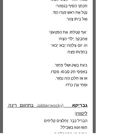
תִכְתֶךְ הַסַיִף בְנִמְהַר!
נָטַל אֶת ראשׁ פִגְרוֹ הַזֵד,
וְאֶל בֵיתוֹ צָהַר.
”אַף קְטַלְתּוֹ, אֶת הַפִטְעוֹן?
אֲחַבֶקְךָ, יַלְדִי הַצָח!
הוֹ, יוֹם-צִלְהָה! יַבֵא! יַבּא!“
בְחֶדְוָתוֹ פָצַח.
בּעֵת בָשָק וּשְלֵי פַחְזָר,
בְאַפְסֵי חָק סָבְסוּ, מָקְדוּ,
אוֹ אָז חִלְכֵן הָיָה נִמְזַר,
וּמְתֵי עָרָן כֵרְדוּ.
גֶֶבֶרֵיקָא
   (Jabberwocky בתרגום רינה 
ליטווין)
הִבְרִיל כְּבָר, זַחְלָצִים קְלִיחִים
חָגְווּ וְעָגוּ בַּשְּבִילֵל,