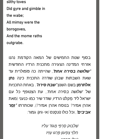
slithy toves
Did gyre and gimble in 
the wabe;
All mimsy were the 
borogoves,
And the mome raths 
outgrabe.
בסוף שנות החמישים של המאה הקודמת נהנו 
אזרחי המדינה הצעירה מתכנית הרדיו החודשית 
"שלושה בסירה אחת"
, שהייתה כה פּוֹפּוּלרית עד 
שאת השבתות שבהן שודרה התכנית כינה 
נתן 
אלתרמן
 בשם השנון 
"שבת סירה"
. באחת התכניות 
של "
שלושה בסירה אחת"
, עת הצטופף כל עם 
ישראל ליד מַקלט הרדיו, שודר שיר כמו-כנעני (מאת 
אהרן אמיר? בנוסח אהרן אמיר?), שכותרתו 
"זֶמֶר 
אביבים"
, וכל כולו 
נוֹנסֶנס (אי-גיון) 
גמור: 
שַׁלְבּוּק סַרְפֵּי מָגוֹד עַלִיז
חִלְזֵי צִפְעוֹן פָּרְגוּ עָזִיז