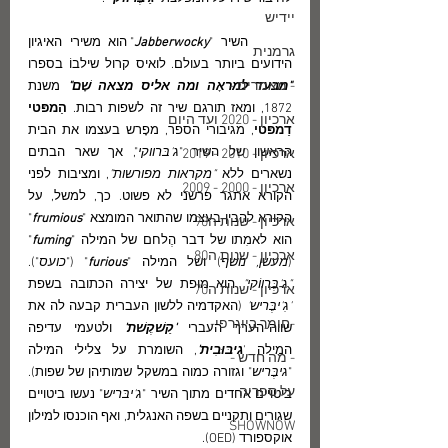
יידיש
	השיר "
Jabberwocky
" הוא משירי האיגיון 
גרמנית
הידועים ביותר בעולם. לואיס קרול שילבוֹ בספרו 
- מאמרים -
"מבעד למראָה ומה אליס מצאה שָׁם"
 משנת 
1872, ומאז תורגם שיר זה לשפות רבות. 
הַמפּטי 
ארכיון - 2020 ועד היום
דַמפּטי
, מגיבורי הספר, מפָרש בעצמו את הבית 
הראשון של השיר "
ג'בּרווקי
", אך שאר הבתים 
ארכיון - 2010 - 2019
נשארים ללא
 "מקראות מפורשות"
, ומציבות לפני 
ארכיון - 2000 - 2009
הקורא אתגר פרשני לא פשוט. כך, למשל, על 
הקורא להבין בעצמו שהתואר המומצא "
frumious
" 
ארכיון - שנות ה90
הוא לאמִתו של דבר הֶלחם של המילה "
fuming
" 
ארכיון - שנות ה80
(
מעשן, נושף
) ושל המילה "
furious
" ("
כועס
").  
"ג'בֶּרווֹקי"
 הוא מופת של יצירה הכתובה בשפת
ארכיון - שנות ה70
'גִ'יבֶּריש'
 (האקדמיה ללשון העברית קבעה לה את 
-חומר ביוגרפי-
שווה-הערך העברי 
'קַשׁקֶשׁת'
 ולטעמי עדיפה 
המילה '
גיבּוּבִית'
, השומרת על צלילי המילה 
- מה חדש -
"
גיבֶּריש
" וגזורה כמוה במשקל שמותיהן של שפות). 
על ספריה
ביטויים אחדים מתוך השיר "
ג'יבּריש
" נעשו ביטויים 
שגורים ותקניים בשפה האנגלית, ואף הוכנסו למילון 
SHOWNOW
אוקספורד (OED).