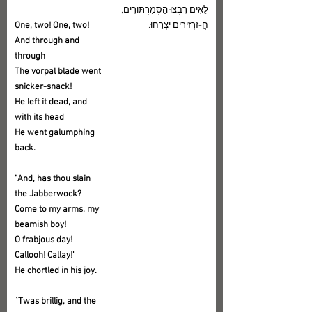
לֵאִים רָבְצוּ הַסְּמַרְתּוֹרִים,
חֲ-זַרְזִירִים יִצְרָחוּ.
One, two! One, two! 
And through and 
through
The vorpal blade went 
snicker-snack!
He left it dead, and 
with its head
He went galumphing 
back.
"And, has thou slain 
the Jabberwock?
Come to my arms, my 
beamish boy!
O frabjous day! 
Callooh! Callay!'
He chortled in his joy.
`Twas brillig, and the 