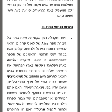
וממלאות אותו עד אפס מקום. ועל כך קונן הנביא: 
"
לָכֵן הַמַּשְׂכִּיל בָּעֵת הַהִיא
-יִדֹּם כִּי עֵת רָעָה הִיא" 
(עמוס ה, יג).
הערות בנושא התרגום
:
כיום נתקבלה כעין אקסיומה שאת שמה של 
גיבורת ספרי 
Alice 
של לואיס קרול מן הראוי 
להשאיר בנוסחו האנגלי ולכנותה 
"
אֶליס
",
 וזאת 
בניגוד לשני תרגומיו הראשונים של הספר 
"
Alice in Wonderland"
, שנקראו 
"
עליסה 
בארץ הפלאות"
 ו
"
עליזה
 בארץ הפלאות
". את 
הרשימה שלפניכם הכתרתי בכותרת שהיא 
הומאז'
 לתרגום הישן והאהוב של 
סמיאטיצקי
שעמד בבית הוריי על מדף ספרי-הילדים, 
וטעמו עדיין בפי. נשאלת השאלה: האם אותם 
חוקרים הדורשים בתוקף להתנער משמות 
"מיוהדים"
 או 
"מעוברתים"
 של גיבורי ספרות 
הילדים היו ממליצים להתנער מ
"עמי ותמי"
ולחזור ל
"הנזל וגרטל"
? האם היו החוקרים 