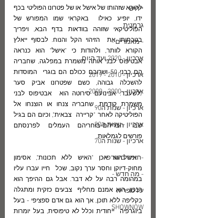
לקורא שזהותו של אישל או של פטרונו הפוליטי בכף 
יידיש
ידו, יופיע כאילו  באקראי שמו המפורש של 
גרמנית
הפוליטיקאי שזוהה בוודאות בדף הבא, ויפריך 
בנוכחותו את  הזיהוי הקל והנוח. לבסוף ייאלץ 
- מאמרים -
הקורא לוותר, ולהודות כי "אישל" הוא כנראה  
ארכיון - 2020 ועד היום
אבטיפוס לבני אותה משמרת במפלגה, שחבריה 
הם כבני 50 ושרובם ככולם הם בוגרי  המוסדות 
ארכיון - 2010 - 2019
להשכלה גבוהה, כשם שפטרונו אביק סער 
ארכיון - 2000 - 2009
(לשעבר: אבינועם סירוטה הוא  אבטיפוס לבני 
משמרת קודמת, שחבריה צנחו או הוצנחו אל 
ארכיון - שנות ה90
הפוליטיקה לאחר "קריירה  צבאית", וכיום הם בגיל 
ארכיון - שנות ה80
שבו חבריהם-בוחריהם העמלים לפרנסתם 
פורשים לגמלאות.
ארכיון - שנות ה70
-חומר ביוגרפי-
 אישל הוא אכן "האיש ללא תכונות", אסימון 
מחוק-דיוקן וחסר ערך נקוב, שכל  חייו עברו עליו 
- מה חדש -
במהומה רבה על לא דבר. אבל גם ההיפך הוא 
הנכון: הוא אמנם מחליף  צבעים כזקית ומתגלה 
על ספריה
כקליפה ללא תוכן, אך הוא גם אדם ספציפי - בעל 
SHOWNOW
ביוגרפיה  ייחודית וכלל לא טיפוסית, בעל יומרות 