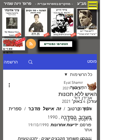
מב"ע
פרופ' זיוה שמיר
- מחקרים בספרות עברית -
( קובץ בהכנה )
הצטרפו כמנויים
ספרים
חדשים
הרשמה
פוסט
כל הרשימות
Eyal Shamir
כל הרשימות
3 באוק׳ 2021
האיש ללא תכונות
אבידן, דוד
עודכן:
4 באוק׳ 2021
אלתרמן
חנוך ברטוב /
 זה אישל מדבר 
/ ספרית 
מעריב, הסידרה , 1990
איזקסון, מירון.ח
פורסם: 
ידיעות אחרונות
  19/10/1990 
אתר
(טקסט משוחזר מקבצים ישנים - יתכנו טעויות 