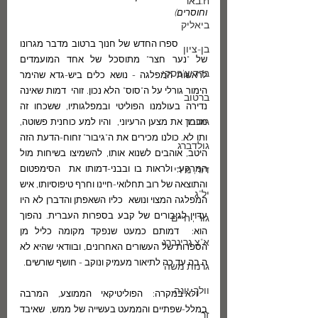
ח.באר
וחוסרים)
ביאליק
	ספרו החדש של חנוך ברטוב מדבר מגרונו 
בן-ציון
של "נער חצר" מתוסכל של אחד המועמדים  
ברדיצ'בסקי
לראשות המפלגה - נושא כלים ביש-גדא שהימר 
הימור גורלי על ה"סוס" הלא נכון. זוהי  דמות שאינה 
ברטוב
נדירה בעולמנו הפוליטי ובמפלגותיו, ששכחו זה 
גוטמן
מכבר את מצען הרעיוני,  והיו למע כוחנית פשוטה, 
ותו לא. כולנו מכירים את ה"גיבור" זחוח-הדעת הזה  
גולדברג
היטב, אוהבים לשנוא אותו, להשמיצו בשיחות מול 
המרקע, ולראות בו ובבני-דמותו את  הסימפטום 
דור, מירי
והתוצאה של רוב תחלואי-חיינו וחרף טיפוסיותו, איש 
יל"ג
המפלגה המצוי ונושא  כליו השאפתן והדברן לא היו 
עדיין לגיבורים של קבע בספרות העברית. נהפוך 
גורי, חיים
הוא:  דמותם כמעט שנפקד מקומה כליל מן 
א"צ גרינברג
הספרות של העשורים האחרונים, ובוודאי שהיא לא  
ה בה עד כה לתיאור מעמיק ונוקב - חושף שורשים.
גרנות משה
וולך, יונה
 ולא במקרה: הפוליטיקאי הממוצע, המרבה 
במלל-שפתיים והממעט בעשייה של ממש,  שאיבד 
זך