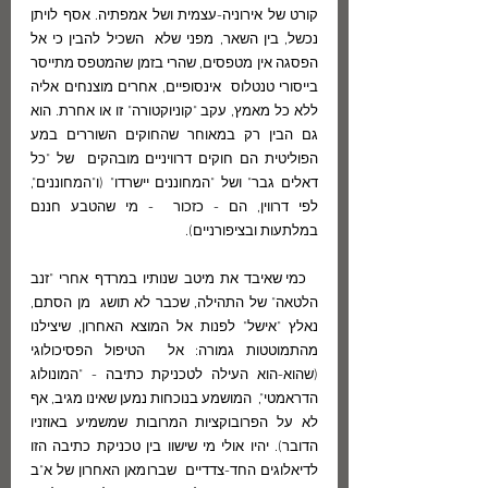
קורט של אירוניה-עצמית ושל אמפתיה. אסף לויתן 
נכשל, בין השאר, מפני שלא  השכיל להבין כי אל 
הפסגה אין מטפסים, שהרי בזמן שהמטפס מתייסר 
בייסורי טנטלוס  אינסופיים, אחרים מוצנחים אליה 
ללא כל מאמץ, עקב "קוניוקטורה" זו או אחרת. הוא  
גם הבין רק במאוחר שהחוקים השוררים במע 
הפוליטית הם חוקים דרוויניים מובהקים  של "כל 
דאלים גבר" ושל "המחוננים יישרדו" (ו"המחוננים", 
לפי דרווין, הם - כזכור  - מי שהטבע חננם 
במלתעות ובציפורניים).
  כמי שאיבד את מיטב שנותיו במרדף אחרי "זנב 
הלטאה" של התהילה, שכבר לא תושג  מן הסתם, 
נאלץ "אישל" לפנות אל המוצא האחרון, שיצילנו 
מהתמוטטות גמורה: אל  הטיפול הפסיכולוגי 
(שהוא-הוא העילה לטכניקת כתיבה - "המונולוג 
הדראמטי",  המושמע בנוכחות נמען שאינו מגיב, אף 
לא על הפרובוקציות המרובות שמשמיע באוזניו  
הדובר). יהיו אולי מי שישוו בין טכניקת כתיבה הזו 
לדיאלוגים החד-צדדיים  שברומאן האחרון של א"ב 