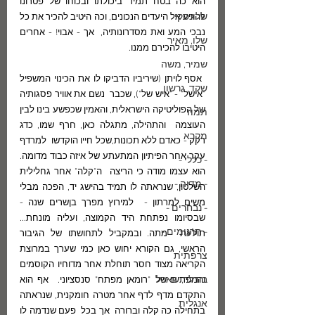
הוא כה בטח תמיד ביכולתו ובכוחו של פטרונו  
שלונסקי
להגיע אל היעדים הנכונים, וכה היטיב להכיר את כל 
נבכי המע ואת מסדרונותיה,  אך - אבוי! - אחרים 
שלו, מאיר
היטיבו להכירם ממנו.
שמיר, משה
 אסף לויתן (שיריביו הדביקו לו את הכינוי המשפיל 
שקד, גרשון
"אישל" - "איש של"), שכבר  נשם את אוויר פסגותיה 
של הפוליטיקה הישראלית, והאמין שכפשע בינו לבין 
תמוז
העוצמה  והתהילה, מתגלה כאן, חרף שמו, כדג 
מקרא
רקק - כאדם ללא תכונות,שכל חייו הוקדשו  למרדף 
עקר אחר הפיתיון המתעתע של איזה כבוד מדומה. 
- כללי -
הוא עצמו מודה כי הריצה  ה"קלה" אחר גחלילית 
- מדיה -
השלטון, שנראתה לו תמיד בהישג יד, הפכה מבלי 
משים למרתון -  למירוץ מפרך בןשרים שנה - 
- נבחרים -
שבסיומו נפתחת היד הקמוצה, ועליה מונחת... 
- תרגומים -
תולעת  מתה. ובמקביל לתחושתו של הגיבור 
הראשי, גם הקורא יחוש כאן כמי שערך במרוצת  
צרפתית
הקריאה מצוד חסר תוחלת אחר מדוחיו הקוסמים 
בודלר, שארל
והמפתים של "רומאן מפתח" סנסציוני.  אף הוא 
התקדם מדף לדף אחר מטרה חומקנית, שנראתה 
אנגלית
בתחילה כה קלה וברורה  אך בכל  פעם שנדמה לו 