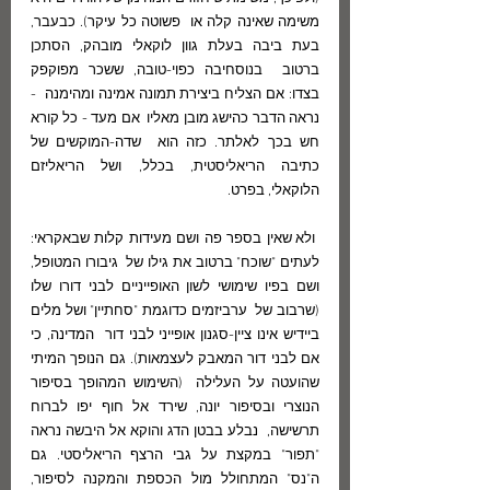
משימה שאינה קלה או  פשוטה כל עיקר). כבעבר, 
בעת ביבה בעלת גוון לוקאלי מובהק, הסתכן 
ברטוב  בנוסחיבה כפוי-טובה, ששכר מפוקפק 
בצדו: אם הצליח ביצירת תמונה אמינה ומהימנה  - 
נראה הדבר כהישג מובן מאליו  אם מעד - כל קורא 
חש בכך לאלתר. כזה הוא  שדה-המוקשים של 
כתיבה הריאליסטית, בכלל, ושל הריאליזם 
הלוקאלי, בפרט.
 ולא שאין בספר פה ושם מעידות קלות שבאקראי: 
לעתים "שוכח" ברטוב את גילו של  גיבורו המטופל, 
ושם בפיו שימושי לשון האופייניים לבני דורו שלו 
(שרבוב של  ערביזמים כדוגמת "סחתיין" ושל מלים 
ביידיש אינו ציין-סגנון אופייני לבני דור  המדינה, כי 
אם לבני דור המאבק לעצמאות). גם הנופך המיתי 
שהועטה על העלילה  (השימוש המהופך בסיפור 
הנוצרי ובסיפור יונה, שירד אל חוף יפו לברוח 
תרשישה,  נבלע בבטן הדג והוקא אל היבשה נראה 
"תפור" במקצת על גבי הרצף הריאליסטי. גם  
ה"נס" המתחולל מול הכספת והמקנה לסיפור, 