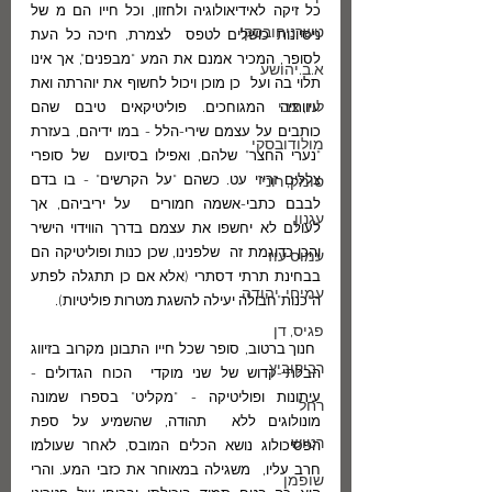
כל זיקה לאידיאולוגיה ולחזון, וכל חייו הם מ של 
טשרניחובסקי
ניסיונות כושלים לטפס  לצמרת, חיכה כל העת 
לסופר, המכיר אמנם את המע "מבפנים", אך אינו 
א.ב.יהושע
תלוי בה ועל  כן מוכן ויכול לחשוף את יוהרתה ואת 
לוז, צבי
עיוותיה המגוחכים. פוליטיקאים טיבם שהם  
כותבים על עצמם שירי-הלל - במו ידיהם, בעזרת 
מולודובסקי
"נערי החצר" שלהם, ואפילו בסיועם  של סופרי 
צללים זריזי עט. כשהם "על הקרשים" - בו בדם 
סומק, רוני
לבבם כתבי-אשמה חמורים  על יריביהם, אך 
עגנון
לעולם לא יחשפו את עצמם בדרך הווידוי הישיר 
והכן כדוגמת זה  שלפנינו, שכן כנות ופוליטיקה הם 
עמוס עוז
בבחינת תרתי דסתרי (אלא אם כן תתגלה לפתע  
עמיחי, יהודה
ה"כנות"חבולה יעילה להשגת מטרות פוליטיות).
פגיס, דן
 חנוך ברטוב, סופר שכל חייו התבונן מקרוב בזיווג 
רביקוביץ
הבלתי-קדוש של שני מוקדי  הכוח הגדולים - 
עיתונות ופוליטיקה - "מקליט" בספרו שמונה 
רחל
מונולוגים ללא  תהודה, שהשמיע על ספת 
רטוש
הפסיכולוג נושא הכלים המובס, לאחר שעולמו 
חרב עליו,  משגילה במאוחר את כזבי המע. והרי 
שופמן