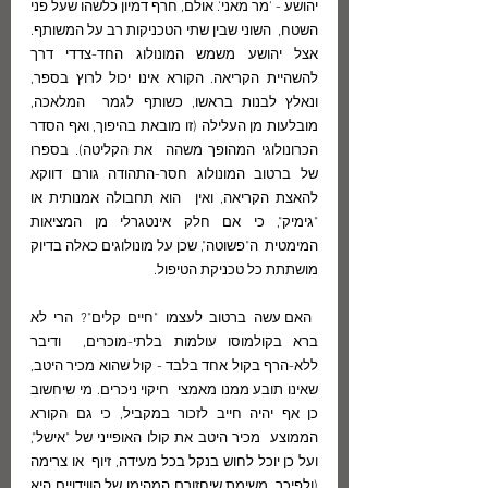
יהושע - 'מר מאני'. אולם, חרף דמיון כלשהו שעל פני 
השטח,  השוני שבין שתי הטכניקות רב על המשותף. 
אצל יהושע משמש המונולוג החד-צדדי דרך  
להשהיית הקריאה. הקורא אינו יכול לרוץ בספר, 
ונאלץ לבנות בראשו, כשותף לגמר  המלאכה, 
מובלעות מן העלילה (זו מובאת בהיפוך, ואף הסדר 
הכרונולוגי המהופך משהה  את הקליטה). בספרו 
של ברטוב המונולוג חסר-התהודה גורם דווקא 
להאצת הקריאה, ואין  הוא תחבולה אמנותית או 
"גימיק", כי אם חלק אינטגרלי מן המציאות 
המימטית  ה"פשוטה", שכן על מונולוגים כאלה בדיוק 
מושתתת כל טכניקת הטיפול.
 האם עשה ברטוב לעצמו "חיים קלים"? הרי לא 
ברא בקולמוסו עולמות בלתי-מוכרים,  ודיבר 
ללא-הרף בקול אחד בלבד - קול שהוא מכיר היטב, 
שאינו תובע ממנו מאמצי  חיקוי ניכרים. מי שיחשוב 
כן אף יהיה חייב לזכור במקביל, כי גם הקורא 
הממוצע  מכיר היטב את קולו האופייני של "אישל", 
ועל כן יוכל לחוש בנקל בכל מעידה, זיוף  או צרימה 
(ולפיכך, משימת שיחזורם המהימן של הווידויים היא 