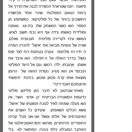
המפלגה). אפשר שגם אמו, השחקנית ה"יקית" 
פיאונה  (יונה שטראהל הכשירה לבנה את הדרך אל 
בימת הנואם המפלגתי, שהרי אחד מכישוריו  
החשובים ביותר של כל פוליטיקאי, כמשתמע מן 
הספר, הוא כושר המשחק שלו. בת-זוג  נאמנה 
וסולידית כאשתו ורדה אף היא נכס חשוב לאיש, 
הנושא עיניו לקריירה פוליטית  תובענית. ואולם, 
שורה של טעויות מביאה את "אישל" להכרה המרה 
כי חייו היו מלחמה  עקרה בטחנות-רוח לצד סוס 
כושל: בדרך העולה אל ה"תהילה", הוא איבד את 
אשתו,  אהובתו, ילדו, רכושו, וגם אל היעד הפוליטי 
הנכסף אין הוא מגיע. נקודת ההווה של  הרומן 
מוצאת אותו קרח מכאן ומכאן, בחינת "חיפשתי 
פרוטתכם ויאבד דינרי".
 מאחר שברטוב לא חיבר כאן פלייטון פוליטי 
כדוגמת הסאטירה הבריטית "כן, אדוני  השר", אין 
הוא מגלה שמחה לאיד לנוכח תמוטתו של "אישל", 
נושא הכלים השאפתן,  שקידם כל השנים את 
האינטרסים של זולתו ונושל אט-אט מכל קנייניו 
החומריים  והרוחניים. מורגש יחסו האמביוולנטי של 
המחבר המובלע כלפי גיבורו, המתואר לא  בלי 