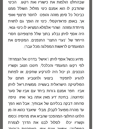
שבהחלט הולמות את כישוריו ואת רקעו.  הכינוי 
שהודבק לו הוא אמנם כינוי מזלזל, השולל ממנו 
כביכול כל סימן מזהה והופכו  לחסר פרצוף ואופי  
אך, באופן פראדוקסלי, כינוי זה הופך גם לתווית 
מייחדת ומזהה  (שהרי אלמלא המציאו לו כינוי-גנאי, 
היה אסף לויתן נבלע בתוך שלל פרצופיהם חסרי  
הייחוד של "נערי החצר" החנפנים, המקיפים את 
המועמדים לראשות המפלגה מכל עבר).
 מדוע נכשל אסף לויתן ("אישל" בדרכו אל הצמרת? 
לפי רקעו המעמדי והכלכלי, חינוכו הטוב וקשריו 
הנכונים, הן יכול היה להרקיע שחקים, או לפחות 
להגיע לתפקיד  ביצועי ולהטביע חותם על 
הפוליטיקה הישראלית בעשייה ממשית.ריאל לויתן 
אביו  חפר אמנם ג'ורות ביחד עם אביו של סער 
(סירוטה), בחינת "דע מאין אתה בא" ואיזו  טיפה 
סרוחה דבקה בכליהם של אבותיך, אבל הוא הפך 
עד מהרה מפועל לקבלן, מבלי  שיאבד כהוא-זה מן 
הלהט החלוצי-המהפכני שהביא אתו מרוסיה (כספו 
וקשריו יכלו  לסלול לבנו את הדרך לצמרת 