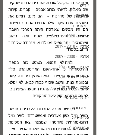
ומחפשים בשוק של אודסה את בית הדפוס שהקים 
יידיש
שם ביאליק. לדעתי, מרוב אבנים – קברים, קירות 
גרמנית
ומרצפות של מדרכות –  הם אינם רואים את 
השמיים, את העיקר. אילו הרחיבו את חוג ראייתם 
- מאמרים -
הם היו מבינים שאודסה היתה המרכז העברי 
ארכיון - 2020 ועד היום
החשוב ביותר באלפיים שנות גולה, חשוב 
ואינטנסיבי יותר אפילו מטולדו או מגרנדה של "תור 
ארכיון - 2010 - 2019
הזהב בספרד".
ארכיון - 2000 - 2009
	ולמה לא תמצאו משפט כזה בספרי 
ארכיון - שנות ה90
ההיסטוריה? כי אחד-העם האריסטוקרט סלד 
מפרסום ומיחסי ציבור. הוא האמין בעבודה קשה 
ארכיון - שנות ה80
ובכוונות כנות, וחשב שסוף כבודו לבוא. לא ייפלא 
ארכיון - שנות ה70
שהוא הפסיד במרוץ על הנהגת התנועה הציונית. כן, 
לפעמים מנהיג זקוק לאור הזרקורים.
-חומר ביוגרפי-
- מה חדש -
	בקו ישר עברה התרבות העברית החדשה 
מעיר נמל צפון-מערבית (אמשטרדם) לעיר נמל 
על ספריה
דרום-מזרחית (אודסה), שממנה יצאו הספינות 
SHOWNOW
שהעלו את הסופרים ובתי-האב שלהם ארצה. מאיר 