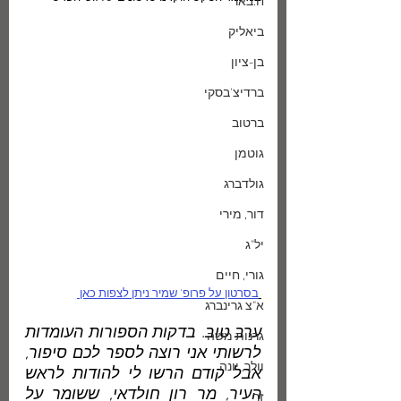
ח.באר
ביאליק
בן-ציון
ברדיצ'בסקי
ברטוב
גוטמן
גולדברג
דור, מירי
יל"ג
גורי, חיים
בסרטון על פרופ' שמיר ניתן לצפות כאן 
א"צ גרינברג
ערב טוב. בדקות הספורות העומדות 
גרנות משה
לרשותי אני רוצה לספר לכם סיפור, 
וולך, יונה
אבל קודם הרשו לי להודות לראש 
העיר, מר רון חולדאי, ששומר על 
זך