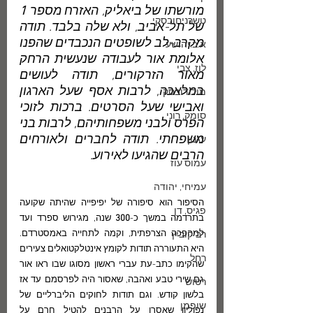
מורשתו של ביאליק, האזרח מספר 
1
טשרניחובסקי
של תל-אביב, ולא שלה בלבד. תודה 
מקרב-לב לשופטים הנכבדים שהפנו 
א.ב.יהושע
אלומת אור לעבודה שנעשית הרחק 
לוז, צבי
מאור הזרקורים, תודה לעושים 
במלאכה, לרבות אסף שעל הארגון 
מולודובסקי
ואבישי שעל הסרטים. ברכות לזוכי 
סומק, רוני
הפרס ולבני משפחותיהם, לרבות בני 
משפחתי. תודה לחברים ולאורחים 
עגנון
הרבים שהגיעו לאירוע.
עמוס עוז
עמיחי, יהודה
הסיפור הוא סיפורה של יפיפייה שהיתה שקועה 
פגיס, דן
בתרדמה במשך כ-
300 
שנה, מגירוש ספרד ועד 
למהפכה הצרפתית, וקמה לתחייה באמסטרדם.  
רביקוביץ
היא התעוררה תודות לקומץ אינטלקטואלים צעירים 
רחל
שהקימו כתב-עת עברי ראשון מסוגו שבו ראו אור 
גם שירי טבע ואהבה, שאסור היה לפרסמם עד אז 
רטוש
בלשון קודש. וגם תודות לחוקים הליברליים של 
שופמן
נפוליון שאסרו על הרבנים להטיל חרם על 