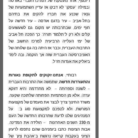
דיזנגוף, אחד מעסקניו של המרכז העברי באודסה  
(במילה "עסקן" לא דבקו אז עדיין השתמעויות של 
גנאי) שכנע את חבריו להקים את בתיהם 
בתל-אביב – עיר בדגם אודסה – עיר חדשה על 
חוף ימים, שבתרבותה יש מקום גם לשעשועים 
קלים ולא רק ל"תלמוד תורה". כך הפכה תל-אביב 
של ימי העלייה הרביעית למרכז החשוב של 
התרבות העברית, וכבר אז היתה בה גם שלוחה של 
האוניברסיטה העברית שזה אך הוקמה, ובה לימד 
ביאליק את אגדות חז"ל.
	רבותיי, 
אנחנו זקוקים לתקופת נאורות 
והתעוררות חדשה
, שתִּמשה את התרבות העברית 
– לשונה וספרותה –  לא מתרדמה (היא דווקא 
ערה), אלא מן הסתמיות הפחותה שלתוכה שקעה. 
משרד החינוך צריך לבצר את מעמדם של מקצועות 
המורשת, ולא להָפכם למקצועות סוג ב'.  על 
המנהיגים שלנו לדעת שתרבותו החדשה של העם 
מ-
230 
השנים האחרונות  – הולידה את המדינה.  
אבות הציונות כתבו ביומניהם שהם נתפסו לרעיון 
הציוני בעקבות קריאה נרגשת ב"אהבת ציון" של 