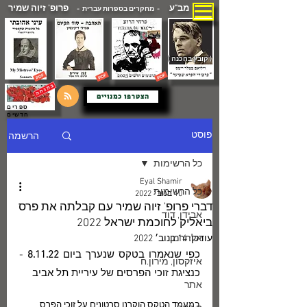
מב"ע
פרופ' זיוה שמיר
- מחקרים בספרות עברית -
( קובץ בהכנה )
הצטרפו כמנויים
ספרים
חדשים
הרשמה
פוסט
כל הרשימות
Eyal Shamir
כל הרשימות
10 בנוב׳ 2022
דברי פרופ' זיוה שמיר עם קבלתה את פרס
אבידן, דוד
ביאליק לחוכמת ישראל 2022
עודכן:
14 בנוב׳ 2022
אלתרמן
כפי שנאמרו בטקס שנערך ביום
 8.11.22 
- 
איזקסון, מירון.ח
כנציגת זוכי הפרסים של עיריית תל אביב
אתר
במעמד הטקס הוקרנו סרטונים על זוכי הפרס