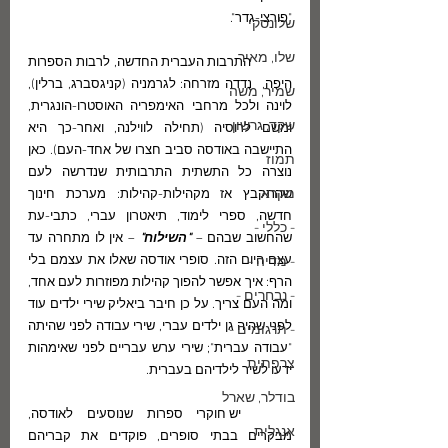
"פורצי-גדר".
שלונסקי
שלו, מאיר
	התרבות העברית החדשה, לרבות הספרות 
היפה,  נדדה מזרחה: לגרמניה (קניגסברג, ברלין), 
שמיר, משה
לוינה ולכל מרחבי האימפריה האוסטרו-הונגרית, 
שקד, גרשון
ומשם לרוסיה (תחילה לווילנה, ואחר-כך היא 
התיישבה באודסה סביב חצרו של אחד-העם). כאן 
תמוז
נוצרה כל התשתית התרבותית שנדרשה לעם 
מקרא
שהתקבץ אז מקהילות-קהילות: מערכת חינוך 
חדשה, ספרי לימוד, תיאטרון עברי, כתבי-עת 
- כללי -
שהחשוב שבהם – 
"השילוח"
 – אין לו מתחרה עד 
עצם היום הזה. סופרי אודסה שאלו את עצמם בלי 
- מדיה -
הרף: איך אפשר להפוך קהילות מפוזרות לעם אחד, 
- נבחרים -
ומה העם צריך. על כן חיבר ביאליק שירי ילדים עוד 
לפני שהיה גן ילדים עברי, שירי עבודה לפני שהיתה 
- תרגומים -
"עבודה עברית"; שירי ערש עבריים לפני שאימהות 
צרפתית
ידעו לשיר לילדיהם בעברית.
בודלר, שארל
	יש חוקרי ספרות שנוסעים לאודסה, 
אנגלית
מבקרים בבתי סופרים, פוקדים את קבריהם 