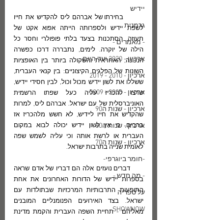
יידיש
       בחירתו של אברהם ליס להקדיש את חייו 
גרמנית
לשפת יידיש ולספרותה הייתה אפוא אקט של 
תעוזה, הסתכנות בצעד בלתי פופולרי וחסר כל 
- מאמרים -
הילה של יוקרה. לימים, נתבררה דרכו כפשרה 
ארכיון - 2020 ועד היום
הנכונה, האחראית והשקולה ביותר בין האופציות 
השונות של הפלגים הקיצוניים: בין קנאי העברית, 
ארכיון - 2010 - 2019
ששללו את לשון יידיש מכול וכול, לבין חסידי יידיש, 
ארכיון - 2000 - 2009
שרצו להכריז עליה כעל שפתו הרשמית 
האוניברסלית של עם ישראל. אברהם ליס, למרות 
ארכיון - שנות ה90
שהקדיש את חייו ליידיש, לא חשש מלהכריז אז 
ארכיון - שנות ה80
ברבים, כי אין לשון יידיש יכולה לבוא במקום 
העברית או לרשת אותה וכי עליה לשמש שפה 
ארכיון - שנות ה70
לאומית שנייה בתרבות ישראל.
-חומר ביוגרפי-
      דברים נועזים אלה הם דבריו של אדם שראה 
- מה חדש -
בספרות יידיש של הדורות האחרונים את אחת 
התופעות התרבותיות המרכזיות שבתולדות עם 
על ספריה
ישראל. בצד האירועים הפנומנליים המובנים 
SHOWNOW
מאליהם - תחיית השפה העברית והקמת מדינת 