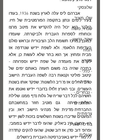
זינגר ואיציק מאנגר.
שלונסקי
        אברהם ליס עלה לארץ בשנת 1936, בעודו 
שלו, מאיר
צעיר לימים ונתון בתקופה הפורמטיבית של חייו. 
הילכך, הוא יכול היה להקדיש את מיטב מרצו 
שמיר, משה
וכוחותיו לספרות העברית ולביקורתה, שעמדו 
שקד, גרשון
כמובן במרכז תשומת הלב הציבורית ובראש סולם 
העדיפות הלאומי, ולא לשפת יידיש שנרדפה אז 
תמוז
מבית ומחוץ. אך הוא בחר שלא לעשות כן, אלא 
מקרא
לקדם את מעמדה של שפת יידיש וספרותה - 
בחירה שהיה בה משום תעוזה באותם ימים של 
- כללי -
קיטוב פוליטי וקנאות רבה לשפה העברית. היישוב 
- מדיה -
טרם החלים אז מ"ריב הלשונות", שפקד אותו בשנות 
העשרים, ובני הארץ זלזלו בדוברי יידיש ואטמו את 
- נבחרים -
חושיהם לכל דבר שריח של גלות נדף ממנו. שלילת 
- תרגומים -
הגלות הייתה  גם מוטיב חוזר במחשבתם 
החברתית-מדינית של מנהיגי היישוב דאז, ובין 
צרפתית
המעטים שדיברו בשנות השלושים בזכות לשון יידיש 
היו  כמובן ח"נ ביאליק, שהעז לדבר יידיש בפומבי, 
בודלר, שארל
ופרופ' דוב סדן, אז דוב שטוק, שהעז להקים קתדרה 
אנגלית
ללימודי יידיש באוניברסיטה העברית בירושלים.