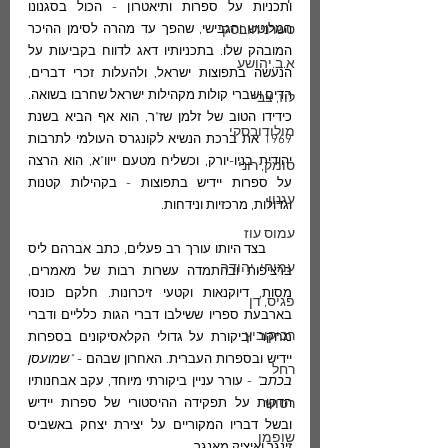
ותכניות על ספרות ותיאטרון - הכול בסגנונו 
טשרניחובסקי
המלוטש והגבישי, שהפך עד מהרה לסימן ההיכר 
המובהק שלו. בתכניותיו דאג לדווח בקביעות על 
א.ב.יהושע
הנעשה בתפוצות ישראל, ולהעלות זכרי דברים, 
הדים ושברי קולות מקהילות ישראל שחרבו בשואה. 
לוז, צבי
כידידו הטוב של זלמן שז"ר, הוא אף הביא בשנת 
מולודובסקי
1969 את ברכת הנשיא לקונגרס העולמי לתרבות 
יהודית בניו-יורק, וכשליח מטעם ייוו"א, הוא הרצה 
סומק, רוני
על ספרות יידיש בתפוצות - בקהילות קטנות 
עגנון
וגדולות, מרכזיות ונידחות.
עמוס עוז
      בצד היותו עורך רב פעלים, כתב אברהם ליס 
עמיחי, יהודה
ברציפות ובהתמדה עשרות רבות של מאמרים, 
מסות, דיוקנאות וקטעי זיכרונות. חלקם כונסו 
פגיס, דן
בארבעת ספריו ששילבו דברי הגות כלליים ודברי 
רביקוביץ
מחקר וביקורת על גדולי הקלאסיקונים בספרות 
יידיש ובספרות העברית. האחרון שבהם - 
"שמועסן 
רחל
בכתב"
 - עורר עניין ביקורתי מיוחד, עקב אבחנותיו 
רטוש
הדקות על תפקידה ההיסטורי של ספרות יידיש 
ובשל דבריו המקוריים על יצירת יצחק באשביס 
שופמן