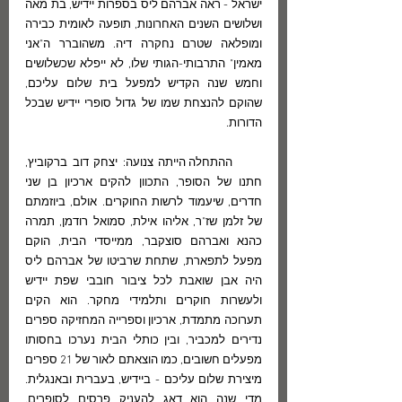
ישראל - ראה אברהם ליס בספרות יידיש, בת מאה 
ושלושים השנים האחרונות, תופעה לאומית כבירה 
ומופלאה שטרם נחקרה דיה. משהוברר ה"אני 
מאמין" התרבותי-הגותי שלו, לא ייפלא שכשלושים 
וחמש שנה הקדיש למפעל בית שלום עליכם, 
שהוקם להנצחת שמו של גדול סופרי יידיש שבכל 
הדורות.
      ההתחלה הייתה צנועה: יצחק דוב ברקוביץ, 
חתנו של הסופר, התכוון להקים ארכיון בן שני 
חדרים, שיעמוד לרשות החוקרים. אולם, ביוזמתם 
של זלמן שז"ר, אליהו אילת, סמואל רודמן, תמרה 
כהנא ואברהם סוצקבר, ממייסדי הבית, הוקם 
מפעל לתפארת, שתחת שרביטו של אברהם ליס 
היה אבן שואבת לכל ציבור חובבי שפת יידיש 
ולעשרות חוקרים ותלמידי מחקר. הוא הקים 
תערוכה מתמדת, ארכיון וספרייה המחזיקה ספרים 
נדירים למכביר, ובין כותלי הבית נערכו בחסותו 
מפעלים חשובים, כמו הוצאתם לאור של 21 ספרים 
מיצירת שלום עליכם - ביידיש, בעברית ובאנגלית. 
מדי שנה הוא דאג להעניק פרסים לסופרים, 