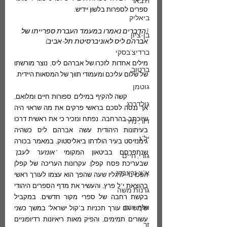
ח.באר
ספרים לספרות בלשון יידיש.
ביאליק
(הדברים נאמרו במעמד העברת ספרייתו של 
בן-ציון
אברהם ליס לאוניברסיטת תל-אביב)
ברדיצ'בסקי
מילים אחדות לזכרו.של אברהם ליס, נוצר מורשתו 
ברטוב
של שלום עליכם ומעמודי תווך של המסאות היידית.
גוטמן
	קשה להקיף במילים ספורות חיים ומלואם, 
גולדברג
אך ננסה לסכם בראשי פרקים את מה שראוי היה 
שייכתב בהרחבה. נפתח ונזכיר כי את ראשית דרכו 
דור, מירי
בעיתונות היהודית עשה אברהם ליס כשהיה 
יל"ג
גימנזיסט בעיר הולדתו ביאליסטוק, במאמר בכורה 
שנתפרסם בביטאון המקומי 
"אונזער לעבן" 
גורי, חיים
שבעריכת פסח קפלן. עקרונות העריכה של קפלן 
א"צ גרינברג
הפכו נר לרגליו שעה שהפך הוא עצמו לעורך ראשי 
בהוצאת י"ל פרץ, והעשיר את מדף הספרים היהודי 
גרנות משה
בקשת רחבה של ספרי מקור חדשים. במקביל 
וולך, יונה
שימש גם עורך תכניות ב"קול ישראל" במשך כשני 
עשורים תמימים, והפיק מאות ריאיונות רדיופוניים 
זך