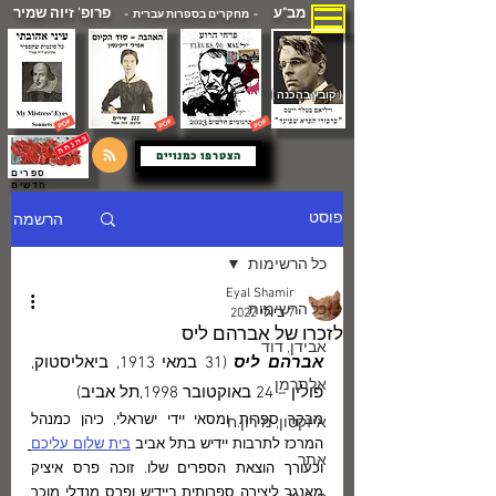
מב"ע
פרופ' זיוה שמיר
- מחקרים בספרות עברית -
( קובץ בהכנה )
הצטרפו כמנויים
ספרים
חדשים
הרשמה
פוסט
כל הרשימות
Eyal Shamir
כל הרשימות
7 ביולי 2022
לזכרו של אברהם ליס
אבידן, דוד
אברהם ליס
 (31 במאי 1913, ביאליסטוק, 
אלתרמן
פולין – 24 באוקטובר 1998,תל אביב) 
מבקר ספרות ומסאי יידי ישראלי, כיהן כמנהל 
איזקסון, מירון.ח
המרכז לתרבות יידיש בתל אביב 
בית שלום עליכם
אתר
וכעורך הוצאת הספרים שלו. זוכה פרס איציק 
מאנגר ליצירה ספרותית ביידיש ופרס מנדלי מוכר 