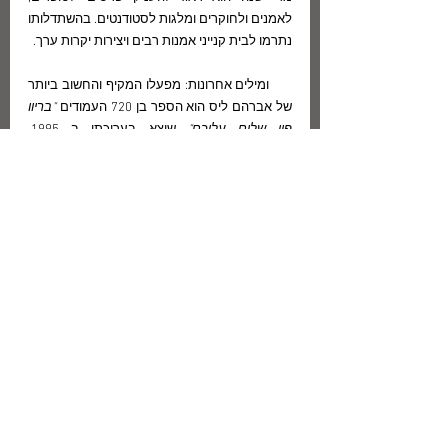
לאמנים ולחוקרים ומלגות לסטודנטים. בהשתדלותו 
נתרמו לבית קנייני אמנות רבים ויצירות יקרות ערך.
      ומילים אחרונות: מפעלו המקיף והחשוב ביותר 
של אברהם ליס הוא הספר בן 720 העמודים 
"בריוו 
פון שלום עליכם"
 שיצא בעריכתו ב 1995, 
ובעקבותיו המבחר בתרגומו של אברהם ייבין. 
תקצר היריעה מלמנות את פעולותיו המגוונות 
בקריית ספר ומחוצה לה, שאותן עשה כל השנים 
בצנעה - לא לאור הזרקורים ולא לקול חצוצרות 
הקלל של קציני יחסי הציבור למיניהם. בשם הנהלת 
בית שלום עליכם  ובשם אוניברסיטת תל-אביב 
שעם חברי הסגל שלה אני נמנית מ-1970, אני 
מבקשת בזה להעלות על נס את תרומתו חסרת 
התקדים של אברהם ליס להנחלת מורשת שלום 
עליכם, שספק רב אם יהיה לה אח ורע בעתיד. מי 
יתן ומפעל חייו רב ההיקף והחשיבות, שאותו ניהל 
עד ליומו האחרון ביד רמה, יאריך ימים ושדרך 
פעולתו תשמש מופת לבאים אחריו. תהא ספרייתו 
העוברת בזה לאוניברסיטת תל-אביב נר  תמיד 