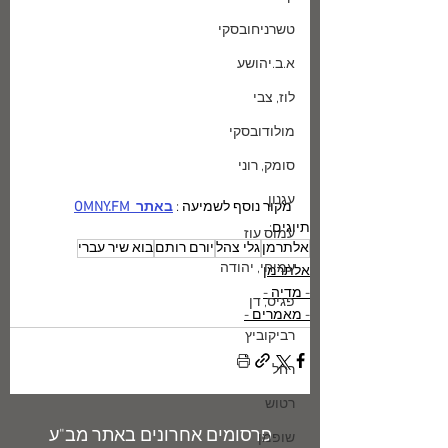
טשרניחובסקי
א.ב.יהושע
לוז, צבי
מולודובסקי
סומק, רוני
עגנון
מקור נוסף לשמיעה : 
באתר  OMNY.FM
תיוגים:
עמוס עוז
אלתרמן
גלי צהל
יורם רותם
בוא שיר עברי
עמיחי, יהודה
אלתרמן
- מדיה -
פגיס, דן
- מאמרים -
רביקוביץ
רחל
רטוש
פרסומים אחרונים באתר מב"ע
שופמן