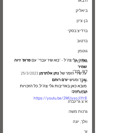
ח.באר
ביאליק
בן-ציון
ברדיצ'בסקי
ברטוב
גוטמן
שודר: גלי צה"ל - "
בוא שיר עברי
" עם 
פרופ' זיוה 
גולדברג
שמיר
דור, מירי
על שירי הזמר של 
נתן אלתרמן
 25/3/2023
עורך ומגיש
 יורם רותם
יל"ג
מובא כאן באדיבות גלי צה"ל, כל הזכויות 
גורי, חיים
שמורות
https://youtu.be/2WUysoJlYr8
א"צ גרינברג
גרנות משה
וולך, יונה
זך