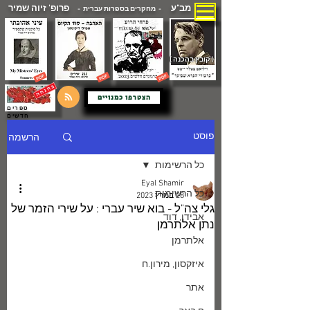
מב"ע
פרופ' זיוה שמיר
- מחקרים בספרות עברית -
( קובץ בהכנה )
הצטרפו כמנויים
ספרים
חדשים
הרשמה
פוסט
כל הרשימות
Eyal Shamir
כל הרשימות
28 במרץ 2023
גלי צה"ל - בוא שיר עברי : על שירי הזמר של
אבידן, דוד
נתן אלתרמן
אלתרמן
איזקסון, מירון.ח
אתר