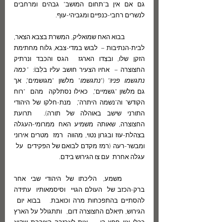
גם אם אין ב"תחום המושב" גבהים ומרחבים 
לנשרים רחבי-כנפיים ומגביהי-עוּף.
	בבוא האח שמואליק, המשרת בצבא הצאר, 
לבית-הנתיבות –  לבוש במדי-צבא, גלוח מחתימת 
הזקן שלו, ובצִדו הארגז  הגס והכבד ונרתיק 
החצוצרה –  אחיו הצעיר חושב עליו בלִבּוֹ:  
"כמה 
נתגשמו  פניו!"
 ("
נתגשמו
"  מלשון  "מגושמים",  אך 
גם מלשון "גשמיים",  כאילו נסתלקה  מהם  "רוח 
הקודש" וה"נשמה היתרה",  מנת-חלקו של היהודי 
התורני שישב באוהלה של תורה).  תרועת 
החצוצרה, שאותה משמיע האח ממרומי-העגלה 
בצהלת-עוז ובגרון נטוי, מהווה  רמז  מטרים אירוני 
ומבשר-רעה (רמז מקדם לבואם של הפקידים  על  
עגלה אחרת  עם צו הגירוש בידם.  
	משמע,  הליכתו של היהודי שבי אחר 
ברק-הכזב של  העולם הגויי  וסיסמאותיו  עתידה 
להסתיים בהתפכחות מרה וכואבת.   בבוא יום  
הגירוש, תיאלם החצוצרה דום,  ותתגולל על הארץ 