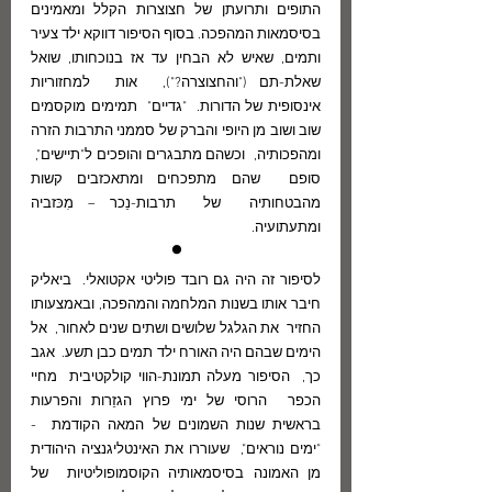
התופים ותרועתן של חצוצרות הקלל ומאמינים 
בסיסמאות המהפכה. בסוף הסיפור דווקא ילד צעיר 
ותמים, שאיש לא הבחין עד אז בנוכחותו, שואל 
שאלת-תם ("והחצוצרה?"),  אות  למחזוריות 
אינסופית של הדורות.  "גדיים"  תמימים מוקסמים 
שוב ושוב מן היופי והברק של סממני התרבות הזרה 
ומהפכותיה,  וכשהם מתבגרים והופכים ל"תיישים",  
סופם  שהם מתפכחים ומתאכזבים קשות 
מהבטחותיה  של  תרבות-נֵכר – מִכּזביה 
ומתעתועיה.
•
לסיפור זה היה גם רובד פוליטי אקטואלי.  ביאליק 
חיבר אותו בשנות המלחמה והמהפכה, ובאמצעותו 
החזיר  את הגלגל שלושים ושתים שנים לאחור,  אל 
הימים שבהם היה האורח ילד תמים כבן תשע.  אגב 
כך,  הסיפור מעלה תמונת-הווי קולקטיבית  מחיי 
הכפר  הרוסי של ימי פרוץ הגזֵרות והפרעות 
בראשית שנות השמונים של המאה הקודמת  - 
"ימים נוראים",  שעוררו את האינטליגנציה היהודית 
מן האמונה בסיסמאותיה הקוסמופוליטיות  של 