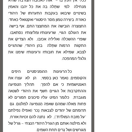
ככלי אין חפץ בו –  אות לאכזבה הצורבת שהיא 
מנחילה  למי  שתָּלה בה את כל יהבו והאמין 
בשינויים שיבואו בעקבות התערותו של היהודי 
כאזרח. ביצירה טמון מסר היסטורי ואקטואלי כאחד: 
החצוצרה  הובישה  את  המחצצר התם,  אף ביישה  
את  העולם  הגויי,  שרעיונותיו ומליצותיו  נסתאבו.  
שופרי ההשכלה ואליליה אכזבו,  ולא הצדיקו את 
התקווֹת  הרמות שתָּלה  בהן היהודי, שהתגייס 
לצבא, שמילא את חובותיו ורעיונותיו שימנו את 
גלגלי המהפכה.  
	כל הרעיונות  ההומניסטיים  היפים  
והקוסמים, נאמר כאן בסמוי,   הן  לא  עצרו את 
האנטישמיוּת כי אם להפך:  תהליך הטמיעה 
וההתקרבות אל הגויים חשף את היהודי לשנאה 
מוגברת,  כלומר המיט עליו סיכונים חמורים לא 
פחות מאלה שמהם שאפה הַטמיעה למלטם. גם  
תרומתם של יהודים לצבאות נֵכר (ואפילו נפילתם 
"על מזבח המולדת"),  לא  נתנה להם זכויות אזרח,  
ולא מילטה אותם מן הגורל היהודי הנצחי – גורל של 
מגורשים ושל גֵרים תחת השמים.