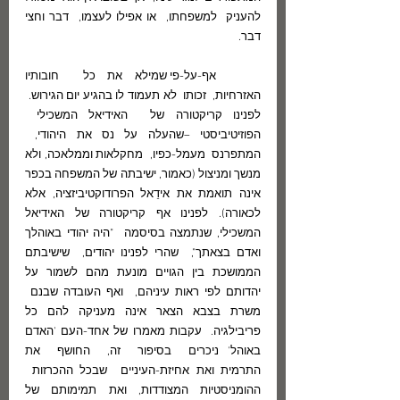
להעניק  למשפחתו,  או אפילו לעצמו,  דבר וחצי 
דבר.  
	אף-על-פי שמילא את כל  חובותיו 
האזרחיות,  זכותו  לא תעמוד לו בהגיע יום הגירוש.  
לפנינו קריקטורה של  האידיאל המשכילי  
הפוזיטיביסטי –שהעלה על נס את היהודי,  
המתפרנס  מעמל-כפיו,  מחקלאות וממלאכה, ולא 
מנשך ומניצול (כאמור, ישיבתה של המשפחה בכפר 
אינה תואמת את אידֵאל הפרודוקטיביזציה, אלא 
לכאורה). לפנינו אף קריקטורה של האידיאל 
המשכילי, שנתמצה בסיסמה  "היה יהודי באוהלך 
ואדם בצאתך",  שהרי לפנינו יהודים,  שישיבתם 
הממושכת בין הגויים מונעת מהם לשמור על 
יהדותם לפי ראות עיניהם,  ואף העובדה שבנם  
משרת בצבא הצאר אינה מעניקה להם כל 
פריבילגיה.  עקבות מאמרו של אחד-העם 'האדם 
באוהל' ניכרים  בסיפור  זה,  החושף  את 
התרמית ואת אחיזת-העיניים  שבכל ההכרזות  
ההומניסטיות המצודדות, ואת תמימותם של 