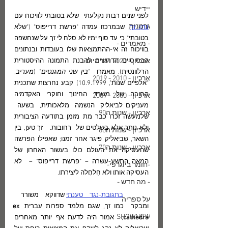
יידיש
לפני שנים רבות נקלעתי  שלא בטובתי לוויכוח עם 
גרמנית
נתן זך
, שבמרכזו עמדה "פרשת דרייפוס" ("שלא 
בטובתי", כי עד סוף ימיו לא סלח לי זך על שנחשפה 
- מאמרים -
בוויכוח זה אי-ההתמצאות שלו בעוּבדות ובנתונים 
ארכיון - 2020 ועד היום
הבסיסיים הדרושים להבנת התמונה ההיסטורית 
הרלוונטית). מאמרו  "
בין שני המגנטים
" (
מעריב
, 
ארכיון - 2010 - 2019
"אלפיים שנות", 10.9.1999) קבע נחרצות שתכנית 
החובה של משרד החינוך וחוקרי האקדמיה 
ארכיון - 2000 - 2009
מעניקים לביאליק  הנשמה  מלאכותית,  בשעה  
ארכיון - שנות ה90
שלמעשה זכרו כבר מת מזמן בתודעה הציבורית 
ולא נותר אלא בשלטים של  רחובות.   זך טען, בין 
ארכיון - שנות ה80
השאר, שביאליק פיגר אחר זמנו; שאפילו הפרשה 
ארכיון - שנות ה70
שהעסיקה את העולם כולו בעשור האחרון של 
המאה התשע-עשרה – "פרשת דרייפוס" –  לא 
-חומר ביוגרפי-
העסיקה אותו ולא חִלחֲלה ליצירתו. 
- מה חדש -
בתגובת-נגד טענתי
 שדווקא משורר  
על ספריה
ומבקר  כמו זך, שגם מלמד ספרות עברית 
ex 
SHOWNOW
cathedra
,  אמור היה לדעת אף יותר מאחרים 