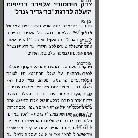
ח.באר
צדק היסטורי: אלפרד דרייפוס 
ביאליק
הועלה לדרגת "בריגדיר גנרל"
בן-ציון
ביום 18 בנובמבר 2025 הודיע נשיא צרפת, 
עמנואל 
ברדיצ'בסקי
מקרון
, על העלאתו בדרגה של 
אלפרד דרייפוס
ל"בריגדיר גנרל" [תת-אלוף], וזאת כ-131 שנים לאחר 
ברטוב
טקס ההשפלה שערכו לקצין היהודי, עת דרגותיו נשללו 
גוטמן
ממנו והוא נדון למאסר עולם ב"אי השֵּׁדים".
גולדברג
ציניקנים יטענו שכך מנסים עמנואל מקרון וממשלתו 
דור, מירי
לכפר במקצת על שלל ההתבטאויותיו לטובת 
הפלשתינאים שהושמעו מפיהם מאז טבח ה-7 
יל"ג
באוקטובר 2023 ועד היום, שהרחיקו ממקרון את יהודי 
צרפת ואת הממסד היהודי ברחבי העולם. מנהיגי 
גורי, חיים
יהדות ארה"ב סירבו לבקשתו של מקרון להיפגש אתם 
א"צ גרינברג
בימי התכנסותה של עצרת האו"ם השנה, עקב הכרזתו 
על הכוונה – שלו ושל ממשלת צרפת – להכיר במדינה 
גרנות משה
פלסטינית. לנוכח השתוללות האנטישמיות בצרפת, 
וולך, יונה
סירבו המנהיגים היהודיים לתת לו photoportunity 
שתאפשר לו להציג מצג-שווא של "עסקים כרגיל". עם 
זך