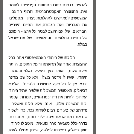
להנעים  בנגינת כינורו בחתונות  הפָּריצים). לעומת 
זאת, החצוצרה האקסטרוברטית והתוף הרועם,  
המשמשים למארשים ולתהלוכות ניצחון,   מסמלים  
את  הגבריות  ואת  הגבורה, את  החיים  היצריים 
והבריאים,  של  עם היושב לבטח על ארצו – היפוכם 
של החיים התלושים  והחלושים  של עם-ישראל 
בגולה.
	הליכתו של היהודי האמנציפטורי אחר ברק 
החצוצרה, אחר קול תרועתה ורעמי התופים, הייתה 
מיקח-טעות,  אומר כאן ביאליק בגלוי ובסמוי.  
היהודי,  שאין לו אדמה משלו,  ולא כל שכּן מדינה 
וצבא, אין לו כל זיקה לחצוצרה ה"גויית".  אליבא 
דביאליק, האוּטוֹפּיה המשכילית שלפיה עתיד היהודי 
האירופי  לחיות את חייו "כמו הגויים", למרות  קסמה 
וכוח-המשיכה שלה,  אינה אלא חלום ואשליה:  
נדידתם של  צעירים  רבים לשדות  נֵכר,  כדי  לשפוך 
שם את דמם או את מיטב ילידי-רוחם,  מתבררת  
בדרך-כלל כשגיאה מרה ופטאית.  מוטב לו ליהודי,  
טוען ביאליק ביצירתו לפלגיה, שייתן מחילו לעמו, 