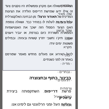
שלונסקי
נשאלת השאלה אם מקרון וממשלתו היו נוקטים צעד 
זה אילו ידעו שפרשת דרייפוס הולידה את הציונות 
שלו, מאיר
המדינית של 
תאודור הרצל
? מן הבחינה האלקטורלית 
שמיר, משה
עלול צעד זה לעלות לו במחיר כבד. ושאלה נוספת: 
האם הצעד הסמלי הזה ישכך את האנטישמיות 
שקד, גרשון
הממארת השוררת כיום בצרפת, או יגביר ויעצים 
אותה? תיק"ו (תשבי יתרץ קושיות ובעיות). ובמילים 
תמוז
פשוטות: ימים יגידו. 
מקרא
לרגל האירוע אנו מעלים מחדש מאמר שפורסם 
- כללי -
באתר זה לפני כשנתיים.
- מדיה -
- נבחרים -
בכינור, בתוף ובחצוצרה
- תרגומים -
צרפתית
פרשת 
דרייפוס
, השתקפותה ביצירת 
בודלר, שארל
ביאליק 
והלקח העל-זמני הרלוונטי גם לימינו אנו.
אנגלית