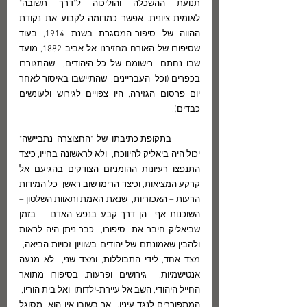
תנועת ההשכלה והוליכוה ל"דרך תשובה" 
לאומית-ציונית. אפשר כמדומה לקבוע את נקודת 
ההווה של סיפור-המסגרת בשנת 1914, בעוד 
שסיפורו של האורח מחזירנו אל אביב 1882, מועד 
שבו נחתם  רישומם של כל היהודים,  שהתגוררו 
בכפרים (וכל  העבריינים,  שהתיישבו באיסור לאחר 
יום פרסום הגזירה, היו צפויים לגירוש ולעונשים 
כבדים).  
	בתקופת כתיבתו של "החצוצרה נתביישה" 
יכול היה ביאליק להיווכח,  ולא לראשונה בחייו, כיצד 
התנפצו רעיונות ההומניזם הצודקים בהגיעם אל 
קרקע המציאות, וכיצד הרימו שוב ראשן  כל המידות 
הרעות – האכזריות,  שנאת האמת ותאוות השלטון –  
השוכנות אף  הן דרך קבע בנפש האדם.   בזמן 
שביאליק חיבר את  סיפורו,  כבר ניתן היה לראות 
ולהבין שאמונתם של יהודים בשוויון-זכויות הביאה,  
מצד אחד, לידי התבוללות, ומצד שני,  לא מנעה 
אנטישמיות,  גירושים ופרעות. בסיפורו מתואר 
החייל היהודי, השב אל עיירת-ילדותו  ואל בית הוריו,  
המתפוררים לנגד עיניו,  אך בשובו אין הוא  מסוגל 