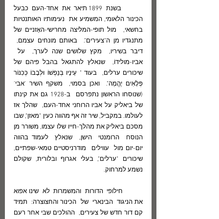
	בשנת 1899 תיאר את אחד-העם כבעל 
הכינור הלאומי, המשמיע את  נעימותיו האותנטיות 
בחשאי,  מול תופי-המליצה מחרישי-האָזניים של 
מתנגדיו מן ה"צעירים".  באותם מונחים עצמם,  
דיבר בשיריו,  מקץ שלושים שנה לערך,  על  
אביו-מולידוֹ,  שנאלץ להתגאל בהבל פיהם של 
שיכורים ערלים,  בעוד " עֵינָיו בְּנַפְשׁוֹ וּלְבָבוֹ כְּכִנּוֹר 
פְּלָאִים יֶהֱמֶה".  ואכן בסמוי,  משקף השיר 'אבי' 
(שנוסחו הראשון נתפרסם  ב-1928 גם את קינתו 
של ביאליק על אביו הרוחני אחד-העם,  שהלך אז 
לעולמו. במקביל, שיר זה אף מהווה כעין "מאזן", שבו 
מסכם ביאליק את מהלך-חייו שלו עצמו, משורר מן 
הנוסח  הרומנטי  הישן,  שנאלץ  לעמוד בהווה 
יום-יום מול  עווילים  מודרניסטיים טמאי-שפתיים, 
שיכורים "ערלים", בעלי אגרוף ובלורית, שקולם 
נשמע למרחוק.
	חילופי  הדורות  והמשמרות  לא  שינו אפוא 
את הניגוד  הבינארי  של  הכינור והחצוצרה:  תמיד 
קם דור חדש של צעירים,  ההולכים שבי אחר רעם 