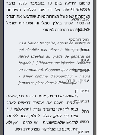
פרסום הידיעה ביום 18 בנובמבר 2025 בדבר 
טשרניחובסקי
העלאתו בדרגה של דרייפוס העלתה העיתונות 
הצרפתית שפע של הצהרות נאות, שהדגישו את הצדק 
א.ב.יהושע
ההיסטורי הכרוך בהליך סמלי זה, ושגרירות ישראל 
לוז, צבי
יצאה אף היא בהצהרה לאמור:
מולודובסקי
« La Nation française, éprise de justice et 
סומק, רוני
qui n’oublie pas, élève à titre posthume 
Alfred Dreyfus au grade de général de 
עגנון
brigade […] Réparer une injustice. Honorer 
un combattant. Rappeler que antisemitism 
עמוס עוז
- d’hier comme d’aujourd’hui - n’aura 
עמיחי, יהודה
jamais sa place dans la République”. »
פגיס, דן
("האומה הצרפתית, אומה חדורת צדק שאינה 
רביקוביץ
שוכחת, מעלה את אלפרד דרייפוס לאחר 
מותו לדרגת 'בריגדיר גנרל' [תת-אלוף] [...] 
רחל
וזאת כדי לתקן עוולה. לחלוק כבוד ללוחם. 
רטוש
להדגיש שלאנטישמיות – אז כהיום – אין ולא 
יהיה מקום ברפובליקה"
. מצרפתית: ז"ש).
שופמן