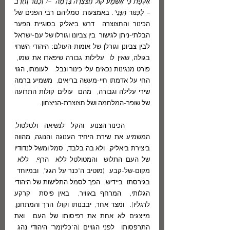
אֶלָּפֵת כִּי־אֶשְׁמַע קוֹל חֲצֹצְרָה בָּרָמָה  –/ וְכִנּוֹר וָחֶרֶב 
– לַכִּנּוֹר הִנֵּנִי"
. באמצעות סמליהם רבי הפנים של 
הכינור והחצוצרה  דרש ביאליק בסוגיית הפער 
הבלתי-ניתן לגישור  בין צביונו וגורלו של עם-ישראל 
לבין צביונן וגורלן של אומות-העולם: היהודי השרוי 
בגולה, שאין לו  עלילות גבורה שיפארו את שמו,  
פורט מנגינות נכאים עלי כינור ונבל.   לעומתו, הגוי 
החי על אדמתו חיי-מעשה בריאים,  משמיע ברמה 
שירי עלילה וגבורה,  מהם  עולים קולות התרועה 
של שופר-המלחמה ושל חצוצרת-הניצחון.
	הכינור הצנוע והקל לנשיאה ולטלטול, 
המשמיע את שירת היחיד הענוגה והנוגה, מהווה 
ביצירת ביאליק,  ולא בה בלבד,  סמל ומשל לנדודיו 
של העם התלוש  והמטולטל ללא  הרף,  ללא  
מקום-של-קבע  (מוטיב ה"כנר על הגג",  ובמיוחד  
בגירסתו  ביידיש,  הפך לסמל התלישות של היהודי 
הגלותי,  המרחף באוויר,  באין פיסת  קרקע 
לרגליו).  ומצד אחר, יבבנותו וקולו הרך והמתחנן, 
מייצגים לא אחת את רפיסותו של העם  ואת 
התרפסותו  לפני הגויים (ה"כּלֵיזְמר" היהודי נהג  