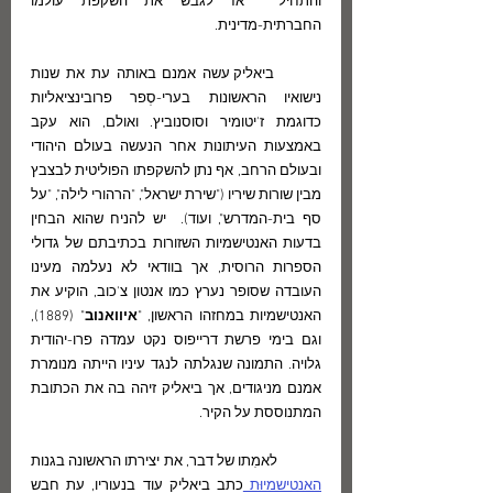
והתחיל  אז לגבש את השקפת עולמו 
החברתית-מדינית. 
	ביאליק עשה אמנם באותה עת את שנות 
נישואיו הראשונות בערי-סְפר פרובינציאליות 
כדוגמת ז'יטומיר וסוסנוביץ. ואולם, הוא עקב 
באמצעות העיתונות אחר הנעשה בעולם היהודי 
ובעולם הרחב, אף נתן להשקפתו הפוליטית לבצבץ 
מבין שורות שיריו ("שירת ישראל", "הרהורי לילה", "על 
סף בית-המדרש", ועוד).  יש להניח שהוא הבחין 
בדעות האנטישמיות השזורות בכתיבתם של גדולי 
הספרות הרוסית, אך בוודאי לא נעלמה מעינו 
העובדה שסופר נערץ כמו אנטון צ'כוב, הוקיע את 
האנטישמיות במחזהו הראשון, "
איוואנוב
" (1889), 
וגם בימי פרשת דרייפוס נקט עמדה פרו-יהודית 
גלויה. התמונה שנגלתה לנגד עיניו הייתה מנומרת 
אמנם מניגודים, אך ביאליק זיהה בה את הכתובת 
המתנוססת על הקיר.
	לאמִתו של דבר, את יצירתו הראשונה בגנות 
האנטישמיוּת 
כתב ביאליק עוד בנעוריו, עת חבש 