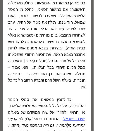
בסיפור הן במישור דמוי-המציאות,  כחלק מהרֵאליה 
ה"פשוטה", וגם במישור הסמלי,  כחלק מן המסר 
הלאומי המוכלל,  שמעבר לפְּשט.  כזכור,  האח 
שמואל, היודע נַגן,  תולֶה את כינורו על הקיר,  ערב 
גיוסו לצבא, שָׁם יהא הכלי מונח למעצבה עד 
לשחרורו מהצבא, ביום מן הימים (כשם שהוא נאלץ 
לנטוש את הנערה המיועדת לו שתחכה לו עד בּוֹשׁ 
בבית הוריה).  בשירותו בצבא ממנים אותו להיות  
מחצצר בצבא הצאר.  את הכינור היהודי  (שתלאוהו 
גולי בבל על ערבי-הנחל [תהלים קלז, ב],  ומאז היה 
סמל הקיום היהודי בכל הגלויות),  הוא ממיר –  
תחילה  מאונס ואחר-כך מתוך גאווה –   בחצוצרה 
הנָכרית,  בעלת הקול הרם והברק הזהוב הלוכד כל 
עין.
	כדי להבין במלואם את סמלי הכינור 
והחצוצרה,  על כל צלילי-הלוואי המתלווים אליהם,  
מן  הראוי  לחזור  אל שירו המוקדם של ביאליק 
'
שירת  ישראל
',  הפותח בהכרזה: 
"אֲדֹנָי לֹא קְרָאַנִי 
לִתְרוּעַת מִלְחָמָה, / גַּם רֵיחַ מִלְחָמָה מְאֹד יְחִתֵּנִי; / 