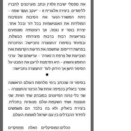
את ספסלי ישיבת ווֹלוֹז'ין וכתב מערכונים לחבריו 
ללימודים. ביצירה אלגורית זו – "יעקב ועֵשָׂו" שמהּ – 
ניתח המשורר-הנער את הסיבות והנסיבות 
המולידות את האנטישמיות בכל דור ובכל אתר. 
יצירת בוסר זו נגנזה, אך רעיונותיה מוטמעים 
בווריאציות רבות ברבות מיצירותיו הבשלות, 
ובמיוחד בסיפורו "החצוצרה נתביישה". ההיזכרות 
בפרשת דרייפוס, שחשפה את הדעות הקדומות ואת 
הצביעות של צרפת ה"נאורה" – ערישתם של  ערכי 
החופש והשוויון – היא הזדמנות לרענן את המבט על 
הסיפור הישן אך הירוק-לעד "החצוצרה נתביישה".
•
בסיפור זה שנכתב בימי מלחמת העולם הראשונה 
אִזכּר ביאליק בכפיפה אחת של הכינור והחצוצרה – 
שני כלי-נגינה המייצגים במובהק שתי הוויות, שני 
סגנונות ושתי השקפות-עולם מנוגדות בתכלית. 
ביצירת ביאליק, ולא בה בלבד, הם משמשים 
לחידוד ההבדלים בין עם-ישראל לאומות-העולם. 
	הכלים המוסיקליים האלה מתַפקדים 