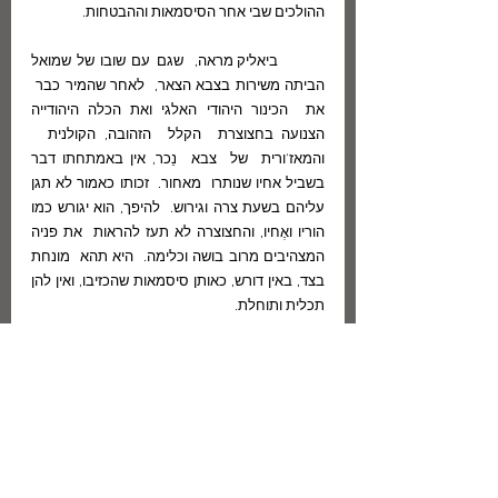
ההולכים שבי אחר הסיסמאות וההבטחות.
	ביאליק מראה,  שגם עם שובו של שמואל 
הביתה משירות בצבא הצאר,  לאחר שהמיר כבר  
את  הכינור היהודי האלגי ואת הכלה היהודייה 
הצנועה בחצוצרת  הקלל  הזהובה, הקולנית   
והמאז'ורית  של  צבא  נֵכר, אין באמתחתו דבר 
בשביל אחיו שנותרו  מאחור.  זכותו כאמור לא תגן 
עליהם בשעת צרה וגירוש.  להיפך, הוא יגורש כמו 
הוריו ואֶחיו, והחצוצרה לא תעז להראות  את פניה 
המצהיבים מרוב בושה וכלימה.  היא תהא  מונחת 
בצד, באין דורש, כאותן סיסמאות שהכזיבו, ואין להן 
תכלית ותוחלת.
	גרוע  מזה,  ההיסטוריה  חוזרת על עצמה,  
ובכל דור שוכחים היהודים  את  לקח הדורות  
הקודמים, וחוזרים  על  טעותם ההיסטורית של כל 
אותם  צעירים  אידיאליסטים,  הבוטחים בסיסמאות 
מהפכניות והבטוחים שמכוחן של מהפכות תבוא 
הגאולה,  וחייהם ישתנו  מקצה אל  קצה.  יוצא אפוא 