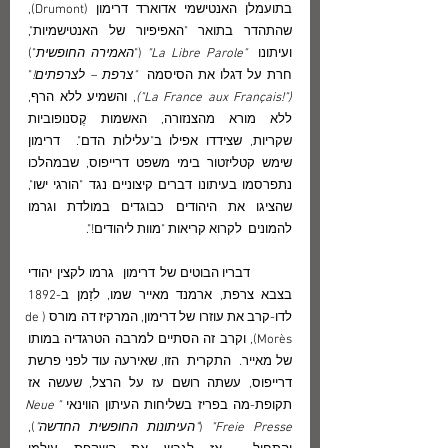
בתועמלן האנטישמי אדוארד דרימון (Drumont), 
שהתהדר בתואר "האפיפיור של האנטישמיות", 
ועיתונו 
 "La Libre Parole" 
("
האמירה החופשית
") 
חרת על דגלו את הסיסמה  
"צרפת – לצרפתים!
"  
("!La France aux Français")
, והשמיע ללא הרף, 
ללא מורא מהצנזורה, האשמות קֶסנופוביות 
שקריות, שצידדו אפילו ב"עלילות הדם".  דרימון 
שימש קטליזטור בימי משפט דרייפוס, שבמהלכו 
נתפרסמו בעיתונו דברים קיצוניים נגד "הורגי ישו", 
שהציגו את היהודים כבוגדים במולדת וגרמו 
להמונים  לקרוא קריאות "מוות ליהודים!".
	דבריו הבוטים של דרימון  גרמו לקצין יהודי 
בצבא צרפת, ארמנד מאייר שמו, לזַמן ב-1892 
לדו-קרב את עוזרו של דרימון, המרקיז דה מורס (de 
Morès), וקרב זה הסתיים למרבה הטרגדיה במותו 
של מאייר.  התקרית  הזו, שאירעה עוד לפני פרשת 
דרייפוס, עשתה רושם עז על הרצל, שעשה אז 
תקופת-מה בפריז בשליחות העיתון הווינאי 
"Neue 
Freie Presse"
 (
"העיתונות החופשית החדשה"
), 