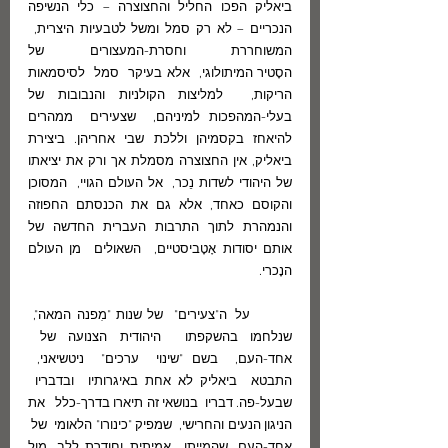
ביאליק הפכו החליל והחצוצרה – כלי הנשיפה 
הנכריים – לא רק סמל ומשל לטבעיות היצרית,  
המשוחררת וחסרת-המעצורים של 
הסָטיר המיתולוגי,  אלא בעיקר  סמל  לסיסמאות 
הריקות,  למליצות הקולניות והנבובות של 
בעלי-המהפכות למיניהם,  שצעירים  ממהרים 
להיאחז בקסמיהן וללכת שבי אחריהן. ביצירת 
ביאליק, אין החצוצרה מסמלת אך ורק את יציאתו 
של היהודי לשדות נֵכר,  אל העולם הגויי,  המסוכן 
והקוסם כאחד, אלא גם את הכנסתם החפוזה 
והנמהרת לתוך התרבות העברית החדשה של 
אותם יסודות אָטָביסטיים,  השאולים  מן העולם 
הנָכרי.
	על  ה"צעירים"  של שנות "מִפנה המאה",  
שנלחמו בהשקפתו  היהודית הצנועה של  
אחד-העם,  בשם "שינוי  ערכים"  ניטשיאני,  
התבטא  ביאליק לא אחת באיגרותיו  ובדבריו  
שבעל-פה. דבריו  בנושאי זה תיארו בדרך-כלל   את 
הניגון הנעים והחרישי,  שמפיק "כינורו" הלאומי  של  
אחד-העם, שהמייתו  אמיתית וחודרת ללב. מול 