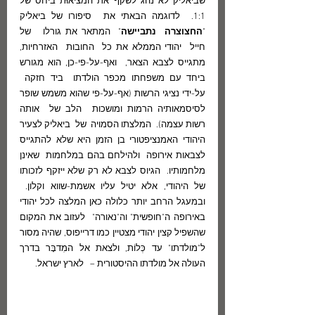
שביאליק לא נהג לשקף את המציאוּת ביחס של 
1:1.  לדוגמה הבאתי את  סיפורו של ביאליק 
"
החצוצרה  נתביישה
"  המתאר את גורלו   של 
חייל  יהודי הממלא את כל  החובות  האזרחיות, 
מתגייס לצבא הצאר,  ואף-על-פי-כן, הוא מגורש 
ביחד עם משפחתו מכפר הולדתו  ביד חזקה  
על-ידי נציגי הרשות (אף-על-פי שהוא משמש שופר 
לסיסמאותיה הרמות ומושכות  הלב של  אותה 
רשות עצמה).  המלצתו הסמויה  של  ביאליק לצעיר 
היהודי האמנציפטורי בן הזמן היא שלא להתגייס 
לצבאות אירופה  ולהילחם בהם במלחמות  שאינן 
מלחמותיו.  הגיוס לצבא לא רק שלא ייזקף לזכותו 
של היהודי, אלא יטיל עליו אשמת-שווא וקלון.  
ובמעגל הרחב יותר כלולה כאן המלצה לכל יהודי  
באירופה ה"חופשית" וה"נאורה"  לעזוב את המקום 
שהשפיל קצין יהודי מצטיין כמו דרייפוס, שהיה מסור 
ל"מולדתו" עד כְּלוֹת, ולצאת אל המִדבָּר בדרך 
העולה אל מולדתו ההיסטורית –   לארץ ישראל.