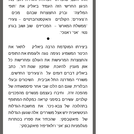
הניגון החרישי הזה העמיד ביאליק את "תופי 
המליצה"  וברק החצוצרות שבהם  מכים  
ה"צעירים", הקולניים  והאקסטרוברטיים – צעירי 
"ממשלת המארש" –  המכריזים  שוב ושוב בגרון 
נטוי:  "אני" ו"אנוכי". 
•
ביצירתו המוקדמת הִרבּה ביאליק   לתאר את 
הכינור  המשמיע  נעימה  נוגה  ולעומתו את התופים 
והחצוצרות המרעישות את העולם ומחרישות כל 
אוזן. מעניין  להיווכח,  שמקץ  שנות דור,  כתב 
ביאליק דברים דומים על  ה"צעירים" החדשים,  
משוררי המודרנה התל-אביבית,  השיכורים ובעלי 
הבלורית, שגם הם הלכו שבי אחר סיסמאותיה של 
מהפכה זרה,  וחיברו בעצמם מנשרים מהפכניים 
קולניים, עשירים בסימני קריאה כמקלות-המתופף 
בתהלוכה של צבא-ניכר. את מחשבת-הגדלוּת 
הניטשיאנית ירש אצל משוררים  אלה שגעון-הגדלוּת 
של  מיאקובסקי,  שהכתיר את ספריו בכותרות 
מגלומניות כגון "
אני
" ו"
ולאדימיר מיאקובסקי
".