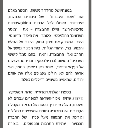
	במונחיו של פרידריך ניטשה,  הכינור מגלם 
את "מוּסר העבדים"  של היהודים הכנועים, 
שיסודותיו חלחלו לכל הדתות המוֹנוֹתֵאיסטיות 
מדכאות-היצר, ואילו החצוצרה – את  "מוּסר 
האדונים" ההלניסטי,  כלומר,  את היסוד  הדיוניסי  
היצרי, המצדיק את נצחון החזק והייצרי על החלש 
והכנוע.  ברי,  היהודי הגלותי,  בעל הכינור, נמשך אל 
החרב ואל  החצוצרה, ורואה  בהם סמל ל"שינוי 
הערכים" המאווה (ברדיצ'בסקי וחבריו מתגעגעים 
אל הפְּרָאי והייצרי,  אומר כאן ביאליק בסמוי, ואני 
אראה להם לאן הוליכו געגועים אלה את אותם 
יהודים,  שהאמינו בשינויים רדיקליים כאלה). 
	בספרו 
"הולדת הטרגדיה מרוח המוסיקה"
(1871), שהיה  מקור-השראה לסופרים עברים לא 
מעטים, העלה פרידריך ניטשה על נס את  מקהלת 
הסָטירים  של הטרגדיה היוונית שמצפצפת בחלילים 
וקורעת את המסווה מעל פניה  של החברה 
הצבועה,  עתירת התרבות והנימוסים.  ביצירת 