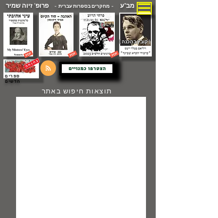
מב"ע
פרופ' זיוה שמיר
- מחקרים בספרות עברית -
( קובץ בהכנה )
הצטרפו כמנויים
ספרים
חדשים
תוצאות חיפוש באתר