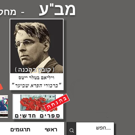
מב"ע
- מחקרי
( קובץ בהכנה )
ספרים חדשים
ראשי
תרגומים