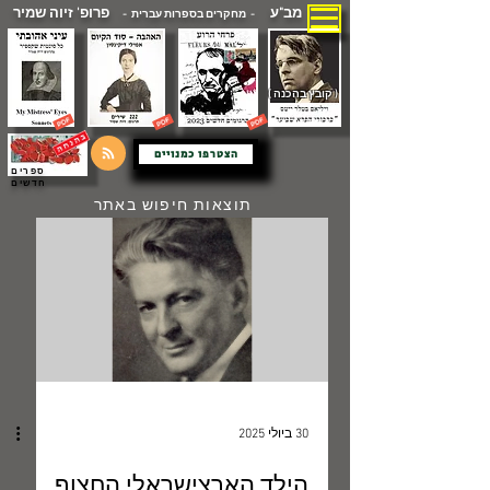
מב"ע
פרופ' זיוה שמיר
- מחקרים בספרות עברית -
( קובץ בהכנה )
הצטרפו כמנויים
ספרים
חדשים
תוצאות חיפוש באתר
30 ביולי 2025
הילד הארצישראלי החצוף