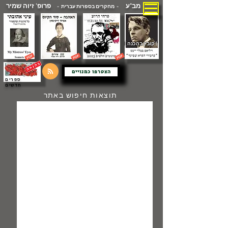
מב"ע
פרופ' זיוה שמיר
- מחקרים בספרות עברית -
( קובץ בהכנה )
הצטרפו כמנויים
ספרים
חדשים
תוצאות חיפוש באתר