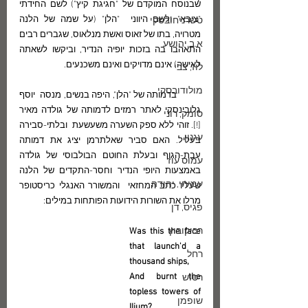
שבנוסח המוקדם של "חגיגת קיץ") לשם החידתי 
"ציבא" ולשם היווני  "הלן" (על שמה של הלנה 
טשרניחובסקי
מטרויה, בתו של זאוס ואשת מנלאוס, שגברים רבים 
א.ב.יהושע
התאהבו בה בזכות יופיה הנדיר, וביקשו לשאתה 
לאישה) אינם מדויקים ואינם משכנעים.
לוז, צבי
מולודובסקי
          בדמותה של "הלן", היפה בנשים, מנסה  יוסף 
גלובינסקי לאתר רמזים לדמותה של גולדה מאיר 
סומק, רוני
[!]. זוהי ללא ספק השערה משעשעת  ובלתי-סבירה 
עגנון
בעליל. האם סביר שאלתרמן יציג את דמותה 
עבת-הגוף ובעלת החוטם הבולבוסי של גולדה 
עמוס עוז
באמצעות היופי הנדיר וחסר-התקדים של הלנה 
עמיחי, יהודה
שעליו כתב המחזאי  והמשורר האנגלי כריסטופר 
מרלו את השורות הידועות הפותחות במילים:
פגיס, דן
רביקוביץ
Was this the face 
that launch'd a 
רחל
thousand ships,
And burnt the 
רטוש
topless towers of 
שופמן
Ilium?