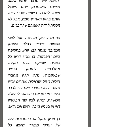
"חגיגת קיץ" פרופ' קרטון בלום, 
מציינת שאלתרמן ייחס משקל 
מיוחד למדרש השמות שהרי שינה 
אותם ברגע האחרון ממש, אבל לא 
ניסתה לרדת לעומקם של דברים.
אני מציע כאן "מדרש שמות" לשני 
השמות "ציבא" ו"הלן". העותק 
המדובר נמסר לבן גוריון בתקופת 
סיום "הפרשה". בן גוריון דרש כל 
השנים שתוקם ועדת חקירה 
ממלכתית ל"עסק הביש" 
שבעקבותיו נתלו חלק מחברי 
חולית ריגול ישראלית ואחרים עדיין 
נמקו בכלא המצרי. זאת כדי לברר 
היטב "מי נתן את ההוראה" לפעולה 
הכושלת, יצחק לבון שר הביטחון 
דאז או בנימין ג"יבלי, ראש אמ"ן דאז.
בן גוריון נתקל אז בהתנגדות עזה 
של "ותיקי מפא"י" שעשו כל 