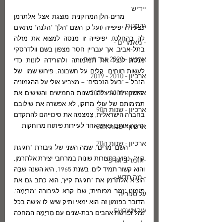
יידיש
       מרים-הלן המרוקנית מוצגת אצל אלתרמן 
גרמנית
כצעירה יפיפייה (ועל כן השם "הלן"-"הלנה" מתאים 
לה בהחלט). יפיפייה זו מנסה למצוא את מזלה 
- מאמרים -
בתל-אביב, אך עבריין חסר מצפון בשם ווֹלדרסקי 
ארכיון - 2020 ועד היום
מנסה לנצל את תמימותה ולהורידהּ לזנות כדי 
לעשות רווחים  קלים על חשבונה. פירוש שמו  של 
ארכיון - 2010 - 2019
הנבל – "בעל הנכסים" – מצביע אולי על ההגמוניה 
ארכיון - 2000 - 2009
האשכנזית שניצלה בשנות החמישים והשישים את 
תמימותם של עולי מרוקו, לא אפשרה את שילובם 
ארכיון - שנות ה90
בחברה הישראלית, צִמצמה את סיכוייהם להתקדם  
וזרקה אותם כאיש אחד לעיירות פיתוח מרוחקות.
ארכיון - שנות ה80
ארכיון - שנות ה70
       השם "מרים", שמה השני של גיבורת "חגיגת 
קיץ",  נפוץ בתצורות שונות במרחבי יצירת אלתרמן, 
-חומר ביוגרפי-
והוא קשור תמיד לים. בשנת 1965, היא השנה שבָּהּ 
- מה חדש -
הוציא אלתרמן את "חגיגת קיץ", הוא כתב גם את 
פזמונו "זֶמר מפוחית", שבּוֹ קרא לגיבורה "מִריָמָה". 
על ספריה
הדובר בפזמון זה הוא ימאי ותיק שיש לו אישה בכל 
SHOWNOW
נמל ופרשת אהבים רבת-שנים עם מִריָמָה המחכה 