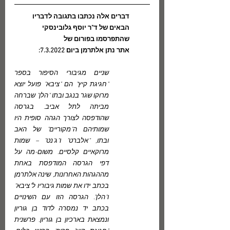
דברים אלה נכתבו בתגובה לדבריו  
הבאים של ד"ר יוסף גלובינסקי 
שהתפרסמו בפורום של 
אתר נתן אלתרמן ביום 7.3.2022:
שניים מגיבורי הסיפור בספר 
"חגיגת קיץ" הם "ציבא" פועל יוצא 
מרוקו שגר בנגב ובתו "הלן" שברחה 
מביתה לתל אביב. בגרסה 
שהודפסה לצורך הגהה סופית היו 
שמותיהם ה"מקוריים" של האב 
ובתו, "אלברט" ו"ג'נט" – שמות 
מרוקאיים קלסיים. משום-מה על 
דפי הגרסה המודפסת באחת 
מההגהות האחרונות, שינה אלתרמן 
בכתב ידו את שמות גיבוריו ל"ציבא" 
ו"הלן". הגרסה הזו עם השינויים 
בכתב יד נמסרה לדוד בן גוריון 
ונמצאת בארכיון בן גוריון. פרשנית 