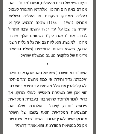
יופיָם הפיזי של רבים מהעולים, והשם "מרים" –  את 
מקורם באגן הים התיכון.  אלתרמן התעורר לעסוק 
בעלייה ממרוקו בעקבות גל העלייה השלישי 
ממרוקו (1961 – 1964) שכּוּנה "מבצע יכין" או 
"עלייה ג'", שבּוֹ עלו עד 1964 (השנה שבּהּ התחיל 
לכתוב את "חגיגת קיץ") כשמונים אלף מיהודי 
מרוקו. ולמעשה, הוא ליווה גם את גל העלייה השני, 
החוקי, שהגיע בשנות החמישים (שעליו הופעלה 
מדיניות של סלקציה מטעם ממשלת ישראל).
• 
השם "ציבא תשובה", שמו של האב שנקרא בתחילה 
"אלברט", נדיר וחידתי פי כמה מהשם "מרים-הלן", 
ולא קל להבין את שלל משמעיו עד גמירא. "תשובה" 
הוא אכן שם-משפחה האופייני לעולי מרוקו, אך 
כדאי לזכור ולהזכיר ש"תשובה" בעברית המקראית 
פירושה "חזרה, שִׁיבה",  ואלתרמן שילב את 
המשמעות המקראית הזאת בשמו של העולה 
ממרוקו ששב לארץ אבותיו.  השם "ציבא" איננו שם 
מקובל במציאוּת המודרנית, והוא אומר "דָּרשני!".