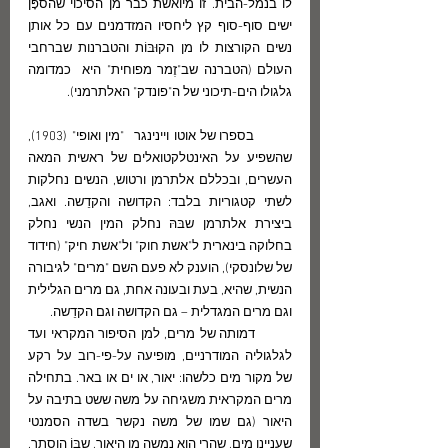
לו בנמל-הבית. זו מיואשת כבר מן הסיכוי שהספָּן 
ישים סוף-סוף קץ ליחסיו המזדמנים עם כל אותן 
נשים הקורצות לו מן הקוּבּוֹת והטברנות שברחבי 
העולם (הטברנה שב"זֶמר מפוחית" היא  כמדומה 
גלגולו הים-תיכוני של ה"פונדק" האלתרמני). 
        בספרו של אוטו ויינינגר  "מין ואופי" (1903), 
שהשפיע על האינטלקטואלים של ראשית המאה 
העשרים, ובכללם אלתרמן ורטוש, הנשים נחלקות 
לשתי קטגוריות בלבד: הקדושה והקדֵשה. ואגב, 
ביצירת אלתרמן שבּהּ נחלק המין הנשי נחלק 
בחלוקה בינארית ל"אשת חוק" ול"אשת חיק" (חידוד 
של שלונסקי), הוענק לא פעם השם "מרים" לגיבורה 
הנשית, שהיא, בעת ובעונה אחת, גם מרים הגלילית 
וגם מרים המגדלית – גם הקדושה וגם הקדֵשה.  
        דמותה של מרים, למן הסיפור המקראי ועד 
לגלגוליה המודרניים, מופיעה על-פי-רוב על רקע 
של מקור מים כלשהו: יאור, או ים או באר. בתחילה 
מרים המקראית משגיחה על משה ששט בתיבה על 
היאור (גם שמו של משה נקשר בשדה הסמנטי 
שעניינו מים, שהרי הוא נמשה מן היאור, שבּוֹ הוסתר. 