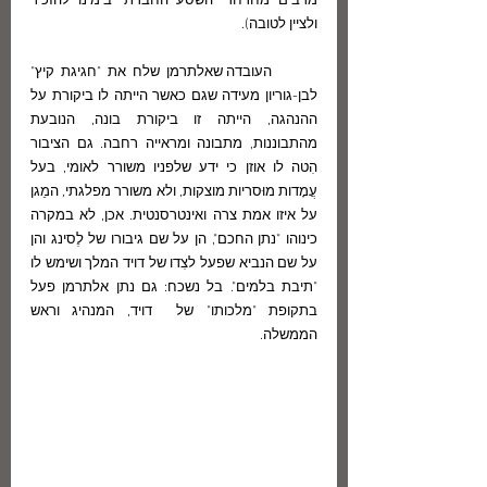
מרבים מחרחרי השסע החברתי בימינו להזכיר 
ולציין לטובה).
       העובדה שאלתרמן שלח את "חגיגת קיץ" 
לבן-גוריון מעידה שגם כאשר הייתה לו ביקורת על 
ההנהגה, הייתה זו ביקורת בונה, הנובעת 
מהתבוננות, מתבונה ומראייה רחבה. גם הציבור 
הִטה לו אוזן כי ידע שלפניו משורר לאומי, בעל 
עֲמָדות מוּסריות מוצקות, ולא משורר מפלגתי, המֵגן 
על איזו אמת צרה ואינטרסנטית. אכן, לא במקרה 
כינוהו "נתן החכם", הן על שם גיבורו של לֶסינג והן 
על שם הנביא שפעל לצִדו של דויד המלך ושימש לו 
"תיבת בלמים". בל נשכח: גם נתן אלתרמן פעל 
בתקופת "מלכותו" של  דויד, המנהיג וראש 
הממשלה.