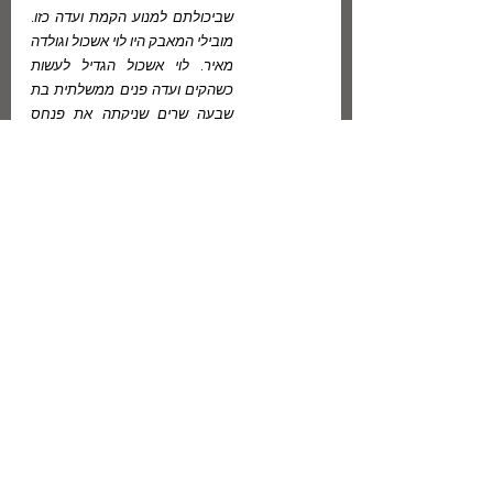
שביכולתם למנוע הקמת ועדה כזו. 
מובילי המאבק היו לוי אשכול וגולדה 
מאיר. לוי אשכול הגדיל לעשות 
כשהקים ועדה פנים ממשלתית בת 
שבעה שרים שניקתה את פנחס 
לבון מאשמה. אליבא דבן גוריון זו 
הייתה ועדה שקרית שגם את 
מעלליה יש לחקור במסגרת אותה 
ועדת חקירה שתקום. לבסוף הובס 
בן גוריון, כששני אהוביו ואוהביו 
לשעבר אותם קידם כל השנים – לוי 
אשכול וגולדה מאיר – בוגדים בו 
ומראים לו את הדרך החוצה.
תקופת סוף שנת 1964 הייתה כבר 
אחרי התבוסה. אלתרמן שהעריץ 
את דוד בן גוריון רצה להעביר לו 
מסר ביצירתו (כמו שעשה לתרצה 
אתר ב"שיר משמר" שבאותו ספר) 
על ידי בחירת שני שמות חריגים 