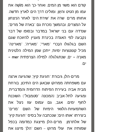
קודם הוא משוי מן המים, ואחר-כך הוא מוֹשֶׁה את 
עמו מן הטיט והיוֶון, ומוליכו דרך הים לארץ חדשה. 
אחותו מרים  שרה את "שירת הים" לאחר הניצחון 
על המצרים, ובהמשך נזכרת גם "בארה של מרים", 
שנדדה עם בני ישראל במדבר ובסופו של דבר 
נקבעה לפי האגדה בכינרת מעניין להיווכח שגם 
השם בגלגולו הנָכרי "מארי", "מאריה", "מארינה" 
מכיל קונוטציות ימיות, ייתכן שמן המילה הלטינית 
מארֶה = ים, שנתגלגלה למילה הצרפתית 
mer
 = 
ים. 
      מרים-הלן, גיבורת "חגיגת קיץ", שהגיעה ארצה 
עם משפחתה ממרוקו שבאגן הים התיכון, בורחת 
מבית אביה בעיירת הפיתוח הדרומית והמִדבּרית, 
ומגיעה לתל-אביב (המכוּנה "סטמבּוּל") השוכנת 
לחוף ימים. אגב, גם עמוס עוז ניצל את 
השתמעויות-הלוואי הימיות של השם "מרים" 
ביצירתו "אותו הים", שנכתבה על בסיס "חגיגת קיץ" 
של אלתרמן.  מרים-הלן מייצגת כמדומה בכפל 
שמותיה את  עולי מרוקו – השם "הלן" מייצג את 