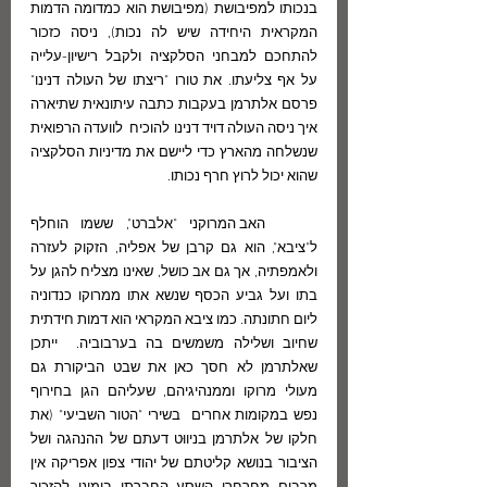
בנכותו למפיבושת (מפיבושת הוא כמדומה הדמות 
המקראית היחידה שיש לה נכות), ניסה כזכור 
להתחכם למבחני הסלקציה ולקבל רישיון-עלייה 
על אף צליעתו. את טורו "ריצתו של העולה דנינו" 
פרסם אלתרמן בעקבות כתבה עיתונאית שתיארה 
איך ניסה העולה דויד דנינו להוכיח  לוועדה הרפואית 
שנשלחה מהארץ כדי ליישם את מדיניות הסלקציה 
שהוא יכול לרוץ חרף נכותו. 
	האב המרוקני "אלברט", ששמו הוחלף 
ל"ציבא", הוא גם קרבן של אפליה, הזקוק לעזרה 
ולאמפתיה, אך גם אב כושל, שאינו מצליח להגן על 
בתו ועל גביע הכסף שנשא אתו ממרוקו כנדוניה 
ליום חתונתה. כמו ציבא המקראי הוא דמות חידתית 
שחיוב ושלילה משמשים בה בערבוביה.  ייתכן 
שאלתרמן לא חסך כאן את שבט הביקורת גם 
מעולי מרוקו וממנהיגיהם, שעליהם הגן בחירוף 
נפש במקומות אחרים  בשירי "הטור השביעי" (את 
חלקו של אלתרמן בניווּט דעתם של ההנהגה ושל 
הציבור בנושא קליטתם של יהודי צפון אפריקה אין 