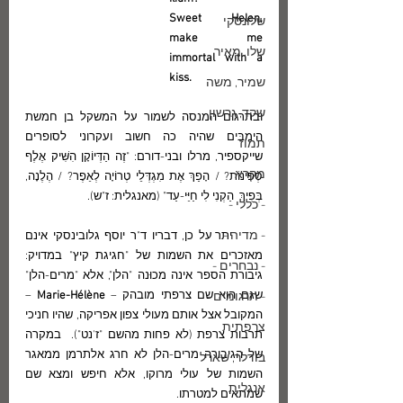
Sweet Helen, 
שלונסקי
make me 
שלו, מאיר
immortal with a 
kiss.
שמיר, משה
שקד, גרשון
ובתרגום המנסה לשמור על המשקל בן חמשת 
הימבּים שהיה כה חשוב ועקרוני לסופרים 
תמוז
שייקספיר, מרלו ובני-דורם: "זֶה הַדְּיוֹקָן הִשִּׁיק אֶלֶף 
מקרא
סְפִינוֹת? / הָפַךְ אֶת מִגְדְּלֵי טְרוֹיָה לְאֵפֶר? / הֶלֶנָה, 
בְּפִיךְ  הַקְנִי לִי חַיֵּי-עַד" (מאנגלית: ז"ש).
- כללי -
- מדיה -
      יתר על כן, דבריו ד"ר יוסף גלובינסקי אינם 
מאזכרים את השמות של "חגיגת קיץ" במדויק:  
- נבחרים -
גיבורת הספר אינה מכוּנה "הלן", אלא "מרים-הלן" 
שגם הוא שם צרפתי מובהק – 
Marie-Hélène
 –  
- תרגומים -
המקובל אצל אותם מעולי צפון אפריקה, שהיו חניכי 
צרפתית
תרבות צרפת (לא פחות מהשם "ז'נט").  במקרה 
של הגיבורה מרים-הלן לא חרג אלתרמן ממאגר 
בודלר, שארל
השמות של עולי מרוקו, אלא חיפש ומצא שם 
אנגלית
שמתאים למטרתו.