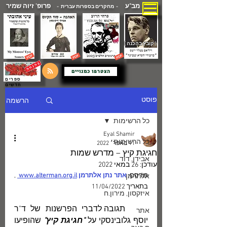
מב"ע
פרופ' זיוה שמיר
- מחקרים בספרות עברית -
( קובץ בהכנה )
הצטרפו כמנויים
ספרים
חדשים
הרשמה
פוסט
כל הרשימות
Eyal Shamir
כל הרשימות
11 באפר׳ 2022
חגיגת קיץ – מדרש שמות
אבידן, דוד
עודכן:
26 במאי 2022
פורסם: 
אתר נתן אלתרמן 
www.alterman.org.il 
, 
אלתרמן
בתאריך 11/04/2022
איזקסון, מירון.ח
	תגובה לדברי הפרשנות של ד"ר 
אתר
יוסף גלובינסקי על 
"חגיגת קיץ"
 שהופיעו 