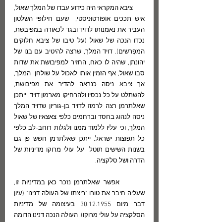
        ציבא המקראי היה כידוע עבדו של המלך שאול, 
איש תככים אוֹפּוֹרטוּניסטי,  שעם חילופי השלטון 
העביר את נאמנותו לדויד ובגד לכאורה במפיבשת, 
נכדו הנכה של שאול (על טיבו של ציבא חלוקים 
המפָרשים). דויד המלך, שרצה להיטיב עם בנו של 
יהונתן, שהיה לו כאח, החזיר למפיבושת את שדות 
סבו שאול, אף הזמין אותו לאכול על שולחן  המלך, 
אך ציבא ניסה כנראה להדיר את מפיבושת, 
להשתלט על כל נכסיו ולהרחיקו מארמון דויד. ייתכן 
שאלתרמן רצה לרמוז לדויד בן-גוריון שדויד המלך 
ניסה לנהוג בחסד וברחמים כלפי צאצאיו של שאול 
המלך, וכי עליו ללמוד ממנו ולגלות רוחב-לב כלפי  
כל תפוצות ישראל. ייתכן שאלתרמן חשש פן גם 
בשנות השישים תוטל  על עולי מרוקו מדיניות של 
הדרה ושל סלקציה. 
         אפשר  שאלתרמן נזכר כאן במדיניוּת זו, 
שעליה חיבר את טורו "ריצתו של העולה דנינו" (עיון 
דבר מיום 30.12.1955 בעיצומה של מדיניות 
הסלקציה על עולי מרוקו). העולה הנכה דנינו הדומה 