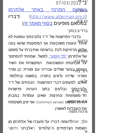
ח.באר
ב  07/03/2022 
בפורום המרכזי באתר אלתרמן
ביאליק
(
http://www.alterman.org.il
)    (דבריו 
בן-ציון
במלואם מופיעים 
בסוף מאמר זה
)
ברדיצ'בסקי
      בדברי הפרשנות של  ד"ר גלובינסקי טמונות לא 
ברטוב
אחת  טענות משכנעות, אך המסקנות שהוא בונה 
עליהן מרחיקות לכת. ברשימה שחיברתי על פזמונו 
גוטמן
של אלתרמן 
"ילדי הֶפקר"
,
 למשל,  שמחתי להסתמך 
גולדברג
על אבחנותיו המשכנעות  המקשרות את השיר 
העוסק בנוער שוליים עברייני עם סוגיית "בן סורר 
דור, מירי
ומורה" שדיניו נדונים בתורה, במשנה ובתלמוד. 
יל"ג
ואולם, לפעמים דברי הפרשנות  הנכוחים של ד"ר 
גלובינסקי נבלעים בתוך הערות פרשניות 
גורי, חיים
חד-משמעיות ונחרצות, שאינן עומדות במבחן 
א"צ גרינברג
ההיגיון הפשוט (common sense), אף אינן משַׁקפות 
את העוּבדות לאשורן. 
גרנות משה
וולך, יונה
           לדוגמה: דבריו על מעברו של אלתרמן מן 
השמות הצרפתיים ה"קלסיים" ("אלברט" ו"ז'נט" 
זך