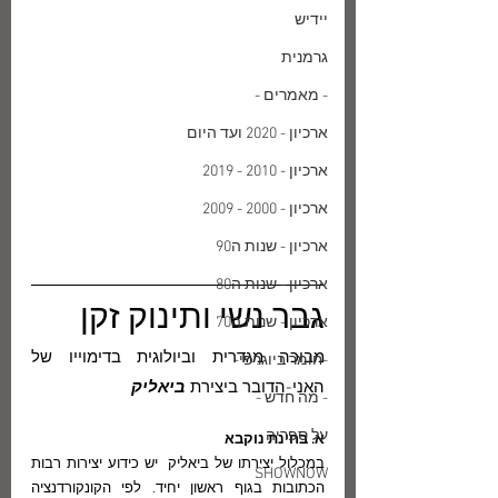
יידיש
גרמנית
- מאמרים -
ארכיון - 2020 ועד היום
ארכיון - 2010 - 2019
ארכיון - 2000 - 2009
ארכיון - שנות ה90
ארכיון - שנות ה80
גבר נשי ותינוק זקן
ארכיון - שנות ה70
מבוכה מִגדרית וביולוגית בדימוייו של 
-חומר ביוגרפי-
האני-הדובר ביצירת 
ביאליק
- מה חדש -
על ספריה
א. בחינת נוקבא
במכלול יצירתו של ביאליק  יש כידוע יצירות רבות 
SHOWNOW
הכתובות בגוף ראשון יחיד. לפי הקונקורדנציה 