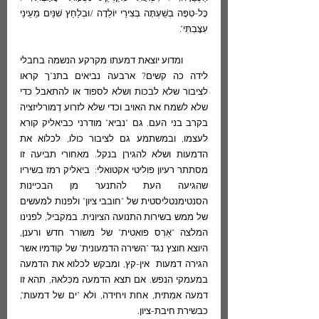
כָּל-טִפָּה בְשַׁעְתָּה בְּצִירֵי יוֹלֵדָה /וּבְלַחַץ שִׁנַּיִם מֵעֵינַי 
עִצָּבְתִּי".
         ומדוע יוצאת דמעתו מקרקע הנשמה בחבלי 
לידה כה קשים? ארבעה נביאים בתנ"ך קראו 
לציבור שלא לבכות ושלא לספוד או להתאבל כדי 
שלא לשמח את האויב וכדי שלא לזרוע דֶמורליזציה 
בקרב בני העם. גם "נביא" מודרני כביאליק קורא 
לעצמו, ובמשתמע גם לציבור כולו, לכלוא את 
הדמעות ושלא להגירן בנקל. מאחורי תביעה זו 
מסתתר רעיון פוליטי אקטואלי:  ביאליק רמז בשיריו 
שהגיעה העת להתנער מן הבכיינות 
הסנטימנטליסטית של "חובבי ציון" ולפנות למעשים 
של ממש בשירות התנועה הציונית. במקביל, לפנינו 
המלצה "אַרְס פואטית" של משורר חדש ורענן, 
היוצא חוצץ נגד "השירה הדמעונית" של קודמיו אשר 
הגירה דמעות  אין-קץ, ומבקש לכלוא את הדמעה 
במעמקי הנפש. אם תצא הדמעה מכִּלאהּ, תהא זו 
דמעה אמִתית, אחת ויחידה, ולא "ים של דמעות", 
כבשירת חיבת-ציון. 