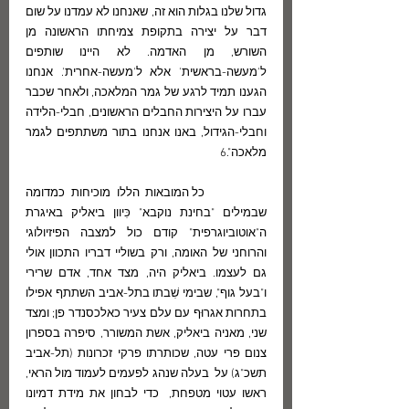
גדול שלנו בגלות הוא זה, שאנחנו לא עמדנו על שום 
דבר על יצירה בתקופת צמיחתו הראשונה מן 
השורש, מן האדמה. לא היינו שותפים 
ל'מעשה-בראשית' אלא ל'מעשה-אחרית'. אנחנו 
הגענו תמיד לרגע של גמר המלאכה, ולאחר שכבר 
עברו על היצירות החבלים הראשונים, חבלי-הלידה 
וחבלי-הגידול, באנו אנחנו בתור משתתפים לגמר 
מלאכה".6 
          כל המובאות הללו מוכיחות כמדומה 
שבמילים "בחינת נוקבא" כִּיוון ביאליק באיגרת 
ה"אוטוביוגרפית" קודם כול למצבה הפיזיולוגי 
והרוחני של האומה, ורק בשוליי דבריו התכוון אולי 
גם לעצמו. ביאליק היה, מצד אחד, אדם שרירי 
ו"בעל גוף", שבימי שִׁבתו בתל-אביב השתתף אפילו 
בתחרות אגרוּף עם עלם צעיר כאלכסנדר פן; ומצד 
שני, מאניה ביאליק, אשת המשורר, סיפרה בספרון 
צנום פרי עטה, שכותרתו פרקי זכרונות (תל-אביב 
תשכ"ג) על  בעלה שנהג לפעמים לעמוד מול הראי, 
ראשו עטוי מטפחת,  כדי לבחון את מידת דמיונו 