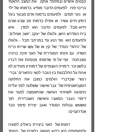
הֶבֵּטים אישיים ובמלוּכּד אִתם,  את המצב הלאומי 
בריבוי פניו.  לפעמים הדובר מופיע  בדמותו של ילד 
או  נער תמים,  ולפעמים בדמות אדם מבוגר בעל 
ניסיון-חיים עשיר, או אפילו בדמות סב שְׂבע-שנים 
וידוע-סבל. לפעמים הדובר הוא למדן,  איש 
בית-המדרש הישן, גלגולו של יעקב "יושב אוהלים", 
ולפעמים הוא  נווד הנע ונד במרחבי תבל – גלגולו 
של "היהודי הנודד", של קין, או של עֵשָׂו שריחו כריח 
השדה. גם זהותו המִגדרית של האני אינה ברורה 
ומובחנת:  אף-על-פי שדמותו מנסחת את דבריו 
בלשון זכר, דימוייה העצמיים של דמות זו מעידים לא 
אחת על התלבטות בין הגברי לנשי (התארים "גברי" 
ו"נשי" שבדבריי הולמים כמובן את החלוקה 
הסטֶרֶאוֹטיפּית של "גבר ואישה" ששלטה לפני עליית 
התנועה לשחרור האישה שהתאמצה למגר את 
דימויי הגבר המאצ'ו והאישה השברירית, תוך 
טשטוש גבולות המִגדר ואגב יצירת סימני הֶכֵּר 
אַנדרוֹגֶניים).  
           דמותו של  האני ביצירת ביאליק לסוגיה 
ולתקופותיה היא כידוע מעשה כִּלאיים של  הממד 