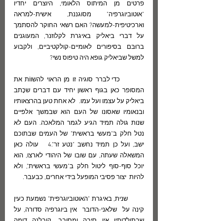
פרטים מן המיתוס הלאומי, היוצרים יחדיו 
"אוטוביוגרפיה" מסוגננת, אישית-למראה 
וארכיטיפית-למעשה? האם רשאי החוקר להסתמך 
על דברי ביאליק באיגרת לקלוזנר, המעוגנים 
ברוּבּם בסיפורים לאומיים-קולקטיביים, ולקבוע 
למשל שביאליק גופא היה טיפוס נשי?
         כדי לברר סוגיה זו מן הראוי להשווֹת את 
המסופר כאן בגוף ראשון יחיד עם דברים שכָּתב 
ביאליק על עצמו ועל עמו.  לא אחת טען בהרצאותיו 
ובנאומיו שאסונו של העם הוא שבמשך אלפיים 
שנות גולה תמיד הגיע לגמר המלאכה. העם לא 
נטל חלק ב"מעשי בראשית" של העמים שבתוכם 
ישב, ועל כן תמיד נחשב "נטע זר".4   עולה כאן 
המשאלה שעתה, עם שובו של היהודי לארצו, הוא 
יוכל סוף-סוף ליטול חלק ב"מעשי בראשית", ולא 
להיות  יצור פסיבי המופעל בידי אחרים, כבעבר. 
        שנית, באיגרת "האוטוביוגרפית" נשמעת כעין 
קינה על  שלאני-הדובר  אין ביוגרפיה סדורה, על 
שבתולדותיו אין סיבה ומסובב. קובלנה דומה 