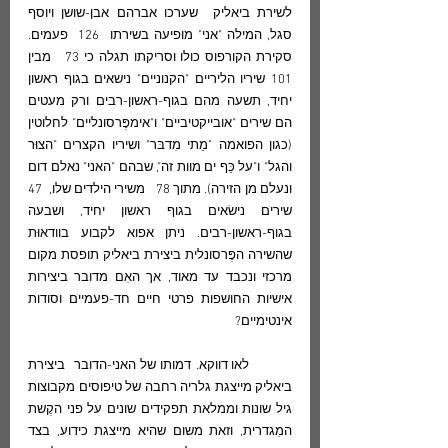
לשירת ביאליק  שערכו אברהם אבן-שושן ויוסף 
סגל, המילה "אני" מופיעה בשירתו  126  פעמים. 
סקירת הקורפוס כולו וסריקתו תגלה כי 73   מבין   
101 שיריו הליריים "הקנוניים" נישאים בגוף ראשון 
יחיד, תשעה מהם בגוף-ראשון-רבים ורק מעטים 
הם שירים "אובייקטיביים" ו"אימפֶּרסונליים" לחלוטין 
(כגון הפואמה "מֵתי מִדבּר" ושיריו הקצרים "הצוּר 
והגל" ו"על כֵּף ים מוות זה", שבהם "האני" נאלם דום 
ונעלם מן הזירה). מתוך 78   משירי הילדים שלו,  47  
שירים נישׂאים בגוף ראשון יחיד, ושבעה 
בגוף-ראשון-רבים. ניתן אפוא לקבוע בוודאוּת 
שהשירה הפֶּרסונלית ביצירת ביאליק תופסת מקום 
מרכזי ונכבד עד מאוד, אך האִם מדובר ביצירות  
אישיות החושפות פרטי חיים חד-פעמיים וסודות 
אינטימיים? 
          לאו דווקא. דמותו של האני-הדובר  ביצירת 
ביאליק מייצגת גלריה רחבה של טיפוסים מקבוצות 
גיל שונות וממלאת תפקידים שונים על פני הקֶשת 
המִגדרית, וזאת משום שהיא מייצגת כידוע, בצד 