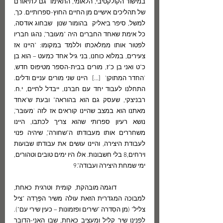
במישור הקולקטיבי, הלאומי, התאימו  גם לתיאורם  
של תהליכים אישיים מן החיים החוץ-ספרותיים. כך, 
למשל, סיפר ביאליק  בהומור שנון  שבחוג אודסה, 
כל אימת שאחד החברים היה "מעוּבּר", נהגו חבריו 
לפטור אותו ממלאכתו וללמד במקומו: "היינו אז 
צעירים, במלוא כוחנו, בני גיל אחד כמעט – הוא בן 
כ"ט ואני בן כ"ז, מורים בבית-הספר מטיפוס חדש, 
'החדר המתוקן'  [...]  היינו שני מורים עניים ודלים. 
התחלנו לעבוד יחד עם חברנו, ייבדל לחיים, י.ח. 
רבניצקי, שעסק גם הוא בהוראה" ובעת ש"אחד 
מאתנו הוא במצב שהיינו קוראים אז לזה 'מעוּבּר', 
נושא רעיון ספרותי שהוא צריך לכתבו, היינו 
משחררים אותו מעבודתו ה"שחורה", שיהיה פנוי 
לעבודת היצירה, והיינו עושים את עבודתו שבועות 
וירחים,8 בלי חשבונות. אלו היו ימים טובים וטהורים, 
ימי שמחת היצירה ועבודה".9
         דוגמה מובהקת, קומית וטרגית כאחת, 
למבוכה המגדרית הזאת עולה משיר הפְּרֵדה "ציל 
צליל" (מן הסִדרה "שירים ופזמונות – כעין שירי עם"). 
לפנינו שיר קליל ומעציב כאחת, שבו האני-הדובר 