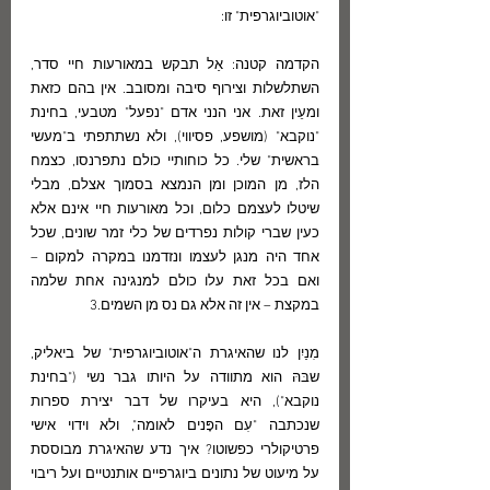
"אוטוביוגרפית" זו:
הקדמה קטנה: אַל תבקש במאורעות חיי סדר, 
השתלשלות וצירוף סיבה ומסובב. אין בהם כזאת 
ומעֵין זאת. אני הנני אדם "נפעל" מטבעי, בחינת 
"נוקבא" (מושפע, פסיווי), ולא נשתתפתי ב"מעשי 
בראשית" שלי. כל כוחותיי כולם נתפרנסו, כצמח 
הלז, מן המוכן ומן הנמצא בסמוך אצלם, מבלי 
שיטלו לעצמם כלום, וכל מאורעות חיי אינם אלא 
כעין שברי קולות נפרדים של כלי זמר שונים, שכל 
אחד היה מנגן לעצמו ונזדמנו במקרה למקום –  
ואם בכל זאת עלו כולם למנגינה אחת שלמה 
במקצת – אין זה אלא גם נס מן השמים.3
מִנַיִן לנו שהאיגרת ה"אוטוביוגרפית" של ביאליק, 
שבּהּ הוא מתוודה על היותו גבר נשי ("בחינת 
נוקבא"), היא בעיקרו של דבר יצירת ספרות 
שנכתבה "עִם הפָּנים לאומה", ולא וידוי אישי 
פרטיקולרי כפשוטו? איך נדע שהאיגרת מבוססת 
על מיעוט של נתונים ביוגרפיים אותנטיים ועל ריבוי 