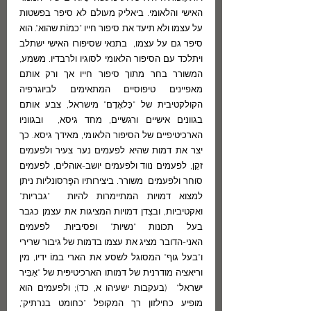
האישי והלאומי. ביאליק מעולם לא סיפר בפשטות 
על עצמו ולא תיעד את סיפור חייו "כמוֹת שהוא". הוא 
סיפר גם על עצמו,  בתנאי שסיפורו האישי ישתלב 
ויתלכד עם הסיפור הלאומי לסוגיו ולרבדיו. משמע, 
המשורר בחר מתוך סיפור חייו אך ורק אותם 
מאפיינים טיפוסיים המתאימים לביוגרפיה 
הקולקטיבית של "כָּלאָדָם" מישראל, צבע אותם 
בגוונים אישיים ורגשיים, מחד גיסא,  ובגווניו 
הארכיטיפיים של הסיפור הלאומי, מאידך גיסא. כך 
יצר את דמות שהיא לפעמים נער צעיר ולפעמים  
זקֵן, לפעמים נווד ולפעמים יושב-אוהלים, לפעמים  
סוחר ולפעמים  משורר. ביצירותיו הפֶּרסונליות ניתן 
למצוא דמויות המתיימרות להיות  "גבריות" 
ואקטיביות, ובצִדן דמויות המציגות את עצמן כגבר 
בעל תכונות "נשיות" ופסיביות. לפעמים 
האני-הדובר מציג את עצמו בדמות של גיבור שרירי 
ו"בעל גוף" המסוגל לשסע את הארי במוֹ ידיו, מין 
וריאציה מודרנית של דמותו הארכיטיפּית של "אַבִּיר 
ישראל"  (בעקבות ישעיהו א, כד); ולפעמים הוא 
מופיע כחילזון רך המקופל "כחומט בנרתיק", 