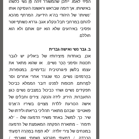
הפיזי לאִמו. ייתכן שהמשורר זיהה פַּן נשי כלשהו 
באישיותו, אך דומה שבראש וראשונה העסיקה אותו 
"נשיותו" של היהודי בה"א הידיעה, המרחף מהכא 
להתם במרחבי תבל ונקלע אגב-גררא כשותף זוטר 
ופסיבי באירועים שלא הוא יזם אותם ולא הוא 
חוללם.
ב. גבר נשי ואישה גברית
אכן, באחדות מיצירותיו של ביאליק יש לגבר  
תכונות וסימני הֶכֵּר נשיים,  או שהוא מתאר את 
עצמו בלשון פיגורטיבית (בדימויים, במטפורות, 
בהֶרמזים) נשיים, כמי שנגרר אחרי אחרים וסר 
למָרותם. תכופות לפנינו דובר הממלא כביכול 
תפקידים נשיים ושרוי כביכול במצבים נשיים כגון 
התעבּרות, היריון, לידה והנקה. צירים וחבלים של 
אישה הכורעת ללדת מצויים בשיריו ה"אַרְס 
פואטיים"  שבהם מתוארי תהליכי בריאתו ולידתו של 
שיר. כך, למשל, באחד משירי הדמעה שלו – "לא 
תימח" – מתוארת הפקתה המאומצת של הדמעה 
במונחים של צירי יולדה: "לֹא תִמַּח בִּמְהֵרָה דִּמְעָתִי 
הַכְּבֵדָה, / דִּמְעָתִי מִקַּרְקַע נִשְׁמָתִי שָׁאָבְתִּי; / 