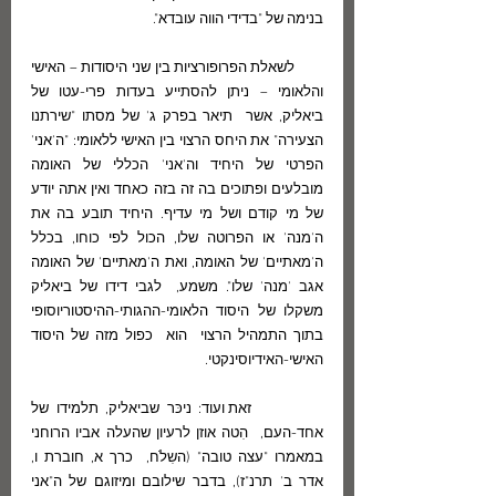
בנימה של "בדידי הווה עובדא".                       
       לשאלת הפרופורציות בין שני היסודות – האישי 
והלאומי – ניתן להסתייע בעדות פרי-עטו של 
ביאליק, אשר  תיאר בפרק ג' של מסתו "שירתנו 
הצעירה" את היחס הרצוי בין האישי ללאומי: "ה'אני' 
הפרטי של היחיד וה'אני' הכללי של האומה 
מובלעים ופתוכים בה זה בזה כאחד ואין אתה יודע 
של מי קודם ושל מי עדיף. היחיד תובע בה את 
ה'מנה' או הפרוטה שלו, הכול לפי כוחו, בכלל 
ה'מאתיים' של האומה, ואת ה'מאתיים' של האומה 
אגב 'מנה' שלו". משמע,  לגבי דידו של ביאליק 
משקלו של היסוד הלאומי-ההגותי-ההיסטוריוסופי 
בתוך התמהיל הרצוי  הוא  כפול מזה של היסוד 
האישי-האידיוסינקטי. 
          זאת ועוד: ניכּר שביאליק, תלמידו של 
אחד-העם,  הִטה אוזן לרעיון שהעלה אביו הרוחני 
במאמרו "עצה טובה" (השִלֹח,  כרך א, חוברת ו, 
אדר ב' תרנ"ז), בדבר שילובם ומיזוגם של ה"אני 