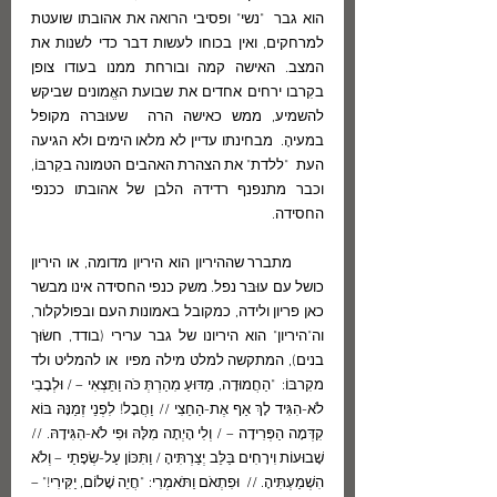
הוא גבר  "נשי" ופסיבי הרואה את אהובתו שועטת 
למרחקים, ואין בכוחו לעשות דבר כדי לשנות את 
המצב. האישה קמה ובורחת ממנו בעודו צופן 
בקִרבו ירחים אחדים את שבועת האֱמונים שביקש 
להשמיע, ממש כאישה הרה  שעוּבּרה מקופל 
במעיהָ.  מבחינתו עדיין לא מלאו הימים ולא הגיעה 
העת  "ללדת" את הצהרת האהבים הטמונה בקִרבּוֹ, 
וכבר מתנפנף רדידהּ הלבן של אהובתו ככנפי 
החסידה. 
      מתברר שההיריון הוא היריון מדומה, או היריון 
כושל עם עוּבּר נפל. משק כנפי החסידה אינו מבשר 
כאן פריון ולידה, כמקובל באמונות העם ובפולקלור, 
וה"היריון" הוא היריונו של גבר ערירי (בודד, חשׂוּך 
בנים), המתקשה למלט מילה מפיו  או להמליט ולד 
מקִרבּוֹ:  "הַחֲמוּדָה, מַדּוּעַ מִהַרְתְּ כֹּה וַתֵּצְאִי – / וּלְבָבִי 
לֹא-הִגִּיד לָךְ אַף אֶת-הַחֵצִי // וַחֲבָל! לִפְנֵי זְמַנָּהּ בּוֹא 
קִדְּמָה הַפְּרִידָה – / וְלִי הָיְתָה מִלָּהּ וּפִי לֹא-הִגִּידָהּ. // 
שָׁבוּעוֹת וִירָחִים בַּלֵּב יְצַרְתִּיהָ / וַתִּכּוֹן עַל-שְׂפָתַי – וְלֹא 
הִשְׁמַעְתִּיהָ. //  וּפִתְאֹם וַתֹּאמְרִי: "חֲיֵה שָׁלוֹם, יַקִּירִי!" – 