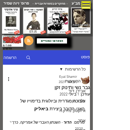
מב"ע
פרופ' זיוה שמיר
- מחקרים בספרות עברית -
( קובץ בהכנה )
הצטרפו כמנויים
ספרים
חדשים
הרשמה
פוסט
כל הרשימות
Eyal Shamir
כל הרשימות
6 באוג׳ 2021
גבר נשי ותינוק זקן
אבידן, דוד
עודכן:
1 ביולי 2022
אלתרמן
מבוכה מִגדרית וביולוגית בדימוייו של 
האני-הדובר ביצירת 
ביאליק
איזקסון, מירון.ח
אתר
פורסם:  
הדור 
- השנתון העברי של אמריקה
, כרך י' 
, 2020