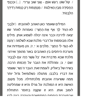
/  קוֹל שׁוֹט, רַעַשׁ אוֹפָן – וַאֲנִי שׁוּב עֲרִירִי.  [...] וּכְכַנְפֵי 
הַחֲסִידָה מִבֵּין הָאִילָנוֹת  / מְנַפְנְפוֹת רַק כַּנְפוֹת רְדִידֵךְ 
הַלְּבָנוֹת". 
        המילים שאומר כאן האוהב לאהובתו  ("וּלְבָבִי 
לֹא-הִגִּיד לָךְ אַף אֶת-הַחֵצִי") נאמרות לאחר שזו 
יצאה לדרכה וכבר אינה יכולה לשמוע אותן. מילים 
אלה מבוססות על דברי מלכת שבא לשלֹמה ("וְהִנֵּה 
לֹא-הֻגַּד-לִי הַחֵצִי"; מלכים א' י, ז), והן מעמידות את 
מערכת-היחסים בין האוהבים באור מהופך ואירוני: 
מלכת שבא מדברת את "כָּל-אֲשֶׁר הָיָה עִם-לְבָבָהּ" 
(שם י, ג), ומהללת את הגבר על חָכמתו הרבה.   
בשירו של ביאליק, לעומת זאת, הגבר ה"נשי", ששמר 
את דבריו בלבבו, מתגלה כשלומיאל גדול יותר 
ממה ששיערה אהובתו מלכתחילה. מכל מקום, 
האישה היא זו המולכת על גורלו והיא זו שמחליטה 
לעזוב אותו. היא זו שקָּצָה בחוסר התוחלת 
שבמערכת היחסים המתמשכת והעֲקָרָה בינה לבין  
הגבר ה"נשי" הפָּסיבי   שנָצר את שבועת האמונים 
שלו בלִבּוֹ כעוּבּר במעיה של אישה המצפה ליום  