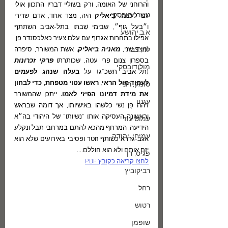
והרוחני של האומה, ורק בשוליי דבריו התכוון אולי 
טשרניחובסקי
גם לעצמו. 
ביאליק 
היה, מצד אחד, אדם שרירי 
ו״בעל גוף״, שבימי שִׁבתו בתל-אביב השתתף 
א.ב.יהושע
אפילו בתחרות אגרוּף עם עלם צעיר כאלכסנדר פן; 
ומצד שני, 
מאניה ביאליק
,
 אשת המשורר, סיפרה 
לוז, צבי
בספרון צנום פרי עטה, שכותרתו
פרקי זכרונות
מולודובסקי
(תל-אביב תשכ”ג) על
 בעלה שנהג לפעמים 
לעמוד מול הראי, ראשו עטוי מטפחת, כדי לבחון 
סומק, רוני
את מידת דמיונו הפיזי לאִמו.
 ייתכן שהמשורר 
עגנון
זיהה פַּן נשי כלשהו באישיותו, אך דומה שבראש 
וראשונה העסיקה אותו “נשיותו” של היהודי בה״א 
עמוס עוז
הידיעה, המרחף מהכא להתם במרחבי תבל ונקלע 
עמיחי, יהודה
אגב-גררא כשותף זוטר ופסיבי באירועים שלא הוא 
יזם אותם ולא הוא חוללם....    
פגיס, דן
לחצו קריאה כקובץ PDF
רביקוביץ
רחל
רטוש
שופמן