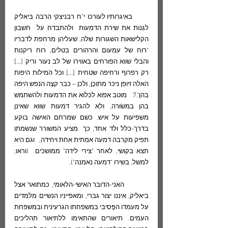
       באיגרותיו לעורכו י"ח רבניצקי הִרבּה ביאליק 
לגַנות את שירת הדמעות  ולהתבדח על  חשבון 
הקלישאות השגורות שלה, שעליהן מרחפת לדבריו 
"רוח של עמעום והרהורים בטלים, רוח ריקנות 
והבלי שווא הפורחים באווירו של לב נעור וריק [...] 
רק רפרוף ורחיפה שטחית [...] וכל המילות היפות 
האלה זיופן ניכּר מתוכָן, ולכן – כבר קצָה הנפש היפה 
בהן".7   מוטב אפוא לכלוא את הדמעות ולהשתמש 
בהן במשׂוּרה, ולא להגיר דמעות שווא שאינן 
משפיעות על איש. כשם שמרחם האישה בוקע 
בדרך-כלל ולד אחד, כך  מציע המשורר שנשמתו 
תפיק מקִרבה דמעה אמִתית אחת ויחידה,   וגם היא 
תצא בקושי, לאחר "צירי לידה" ממושכים  (וראו; 
למשל, בשירו "דמעה נאמנה").
           האני-הדובר האישי-הלאומי, כמתואר אצל 
ביאליק, איננו יצור גברי, ומאפייניו הנשיים מלמדים 
על מעמדו הפָּסיבי במשפחתו הגרעינית ובמשפחת 
העמים. תיאורים שהתאימו ללתיאור תהליכים 