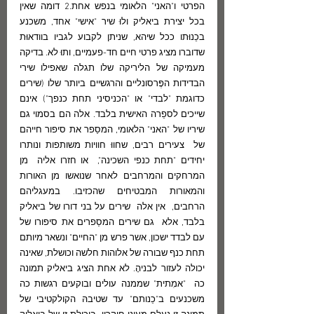
הפרטי ו"האני" הלאומי בנפש אחת.2 דומה שאין 
בכל יצירת ביאליק ולוּ שיר "אישי" אחד, משכנע 
בכֵנוּתו ככל שיהא, שניתן לקבוע לגביו בוודאוּת 
שדוברו מציג פרטי חיים חד-פעמיים, ותוּ לא. בדיקה 
מעמיקה של הליריקה שלו תגלה שאפילו שירי 
הבדידות הפֶּרסונליים והרגשיים ביותר שלו (שירים 
כדוגמת "לבדי" או "הכניסיני תחת כנפך") אינם 
שייכים לספֵרה האישית בלבד. אלה הם בסמוי גם  
שיריו של "האני" הלאומי, המסַפר את סיפור חייהם 
של  צעירים רבים, שחווּ חוויות משותפות ונותרו 
יחידים "תחת כנפי השכינה",  או חזרו אליה  מן 
המרחקים והמרחבים לאחר שנואשו מן האורות 
והמאורות המבטיחים שהכזיבו. במעגליהם 
הרחבים,  אין אלה  שירים על בני דורו של ביאליק 
בלבד, אלא  גם שירים המסַפרים את סיפורו של 
עם לבדד ישכון, אשר פרש מן "החיים" ונשאר מיותם 
תחת כנף שבורה של אלוהות חלשה וכושלת, שאינה 
יכולה לעזור לבניהָ. לא אחת הציג ביאליק תמונה 
כה  "אמִתית" שממנה עולים ובוקעים רגשות כה 
משכנעים ב"כֵנותם" עד שטיבהּ הקולקטיבי של 