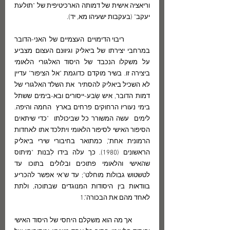
וריאציה אישית של דמותה הארכיטיפית של "תולעת 
יעקב" (בעקבות ישעיהו מא, יד). 
         ריבוי הדימויים העצמיים של האני-הדובר 
במרחבי יצירתו של ביאליק וגיווּנם העצום מצביע 
על משקלו הנכבד של היסוד האלגורי הלאומי 
ביצירה זו. בשיר מוקדם כדוגמת "אל הציפור" עדיין 
לא השכיל ביאליק להסתיר  את השלד האלגורי של 
דמות הדובר, איש שְׂבע-ייסורים ובא-בימים ששתל 
בימי נעוריו הרחוקים פרחים בארץ  החמה והיפה. 
לימים  עשה המשורר כל שביכולתו  "כדי שיתאים 
הסיפור האישי לסיפור הלאומי ויתלכד אתו לאחדות 
הרמונית אחת", כמתואר בחיבורי שירי ביאליק 
הראשונים (1980). כך עלה בידו לִבנות "מיתוס 
שהאישי והלאומי פתוכים ובלולים בתוכו עד 
לטשטוש גבולות מוחלט"; עד ש"אי אפשר להכריע 
בוודאות בין היסודות המנוגדים שבתוכה, ולתת 
לאחד מהם את הבכורה".1  
         אך מה הוא משקלם היחסי של היסוד האישי 