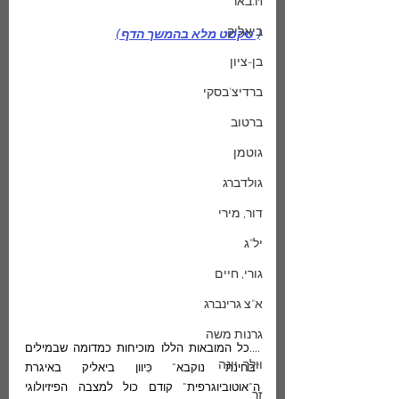
ח.באר
ביאליק
( טקסט מלא בהמשך הדף )
בן-ציון
ברדיצ'בסקי
ברטוב
גוטמן
גולדברג
דור, מירי
יל"ג
גורי, חיים
א"צ גרינברג
גרנות משה
....כל המובאות הללו מוכיחות כמדומה שבמילים 
וולך, יונה
“בחינת נוקבא” כִּיוון ביאליק באיגרת 
ה”אוטוביוגרפית” קודם כול למצבה הפיזיולוגי 
זך