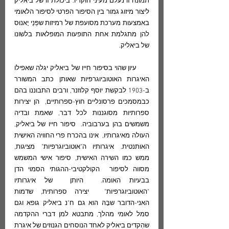
תמונה זו נעלם מעיני חוקריו. ביכולת זו של ביאליק 
ליצור מיזוג גמור בין הסיפור הפרטי לסיפור הלאומי 
באמצעות מערכת מסועפת של רמיזות שפְּנֵי יָאנוּס 
להן מתגלמת אחת התופעות המופלאות בלשונו 
של ביאליק. 
      עיון שהוי בסיפור חייו של ביאליק יגלה שאפילו 
האיגרות האוטוביוגרפיות שאותן כתב המשורר 
ב-1903 לבקשת יוסף קלוזנר, ורבים התבוננו בהם  
כבמסמכים פרסונליים חוץ-ספרותיים,  הן יצירות 
ספרותיות מסוגננות לכל דבר, שאמת ובדיה 
משמשים בהן בערבוביה.  סיפור חייו של ביאליק, 
העולה מאיגרותיו,  אינו בהכרח פרי החוויה האישית 
האותנטית. איגרותיו ה"אוטוביוגרפיות" מציגות, 
ממש כמו השירה האישית, סיפור אישי המשמש 
מסווה לסיפור  הקולקטיבי-ההגותי הסמוי הדן 
בבעיות האומה.  היותן  של איגרותיו 
"האוטוביוגרפיות"  יצירה ספרותית, שדמות 
האני-הדובר שבָּהּ הוא גם ח"נ ביאליק גופא וגם 
סמל לאומי מהלך, מתבטא למן דברי ההקדמה 
שהִקדים ביאליק לאחד הנוסחים הגנוזים של איגרת 