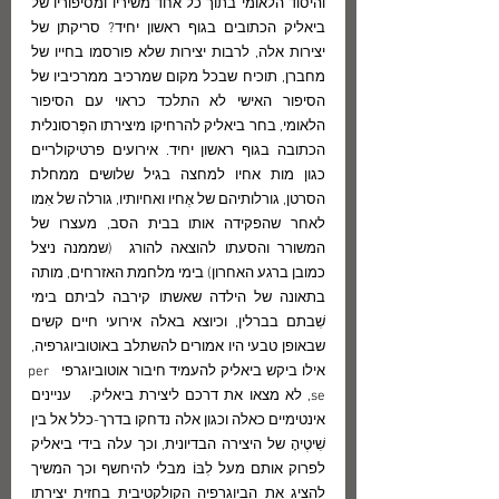
והיסוד הלאומי בתוך כל אחד משיריו ומסיפוריו של 
ביאליק הכתובים בגוף ראשון יחיד? סריקתן של 
יצירות אלה, לרבות יצירות שלא פורסמו בחייו של 
מחברן, תוכיח שבכל מקום שמרכיב ממרכיביו של 
הסיפור האישי לא התלכד כראוי עם הסיפור 
הלאומי, בחר ביאליק להרחיקו מיצירתו הפֶּרסונלית 
הכתובה בגוף ראשון יחיד. אירועים פרטיקולריים 
כגון מות אחיו למחצה בגיל שלושים ממחלת 
הסרטן, גורלותיהם של אֶחיו ואחיותיו, גורלה של אִמו 
לאחר שהפקידה אותו בבית הסב, מעצרו של 
המשורר והסעתו להוצאה להורג  (שממנה ניצל 
כמובן ברגע האחרון) בימי מלחמת האזרחים, מותה 
בתאונה של הילדה שאשתו קירבה לביתם בימי 
שִׁבתם בברלין, וכיוצא באלה אירועי חיים קשים 
שבאופן טבעי היו אמורים להשתלב באוטוביוגרפיה, 
אילו ביקש ביאליק להעמיד חיבור אוטוביוגרפי  per 
se, לא מצאו את דרכם ליצירת ביאליק.   עניינים 
אינטימיים כאלה וכגון אלה נדחקו בדרך-כלל אל בין 
שִׁיטֶיהָ של היצירה הבדיונית, וכך עלה בידי ביאליק 
לפרוק אותם מעל לִבּוֹ מבלי להיחשף וכך המשיך 
להציג את הביוגרפיה הקולקטיבית בחזית יצירתו 