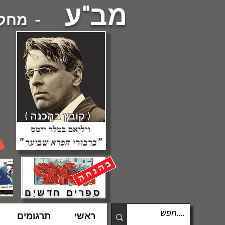
מב"ע
- מחקרי
( קובץ בהכנה )
ספרים חדשים
ראשי
תרגומים