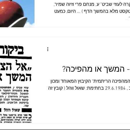
ה לעוזי שביט" ע. מנחם פרי וזיוה שמיר,
בוץ המאוחד2016 ( טקסט מלא בהמשך הדף ) ... היום, כמעט
..
- המשך או מהפיכה?
על ספרו של עוזי שביט "המהפיכה הריתמית" הקיבוץ המאוחד ומכון
כץ, 1984 פורסם: מעריב , 29.6.1984 בחתימת: שאול ווהל ( קובץ זה