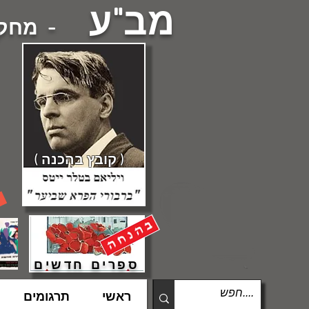
מב"ע
- מחקרי
( קובץ בהכנה )
ספרים חדשים
ראשי
תרגומים