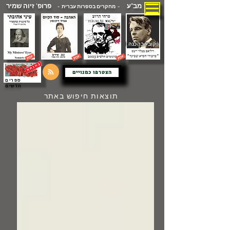
מב"ע
פרופ' זיוה שמיר
- מחקרים בספרות עברית -
( קובץ בהכנה )
הצטרפו כמנויים
ספרים
חדשים
תוצאות חיפוש באתר