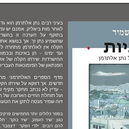
בעיני רבים נתן אלתרמן הוא גד
לאחר מות ביאליק. אמנם יש עדיי
בתוקף על הערכה זו בהשראת
שהשמיע נתן זך, אך בנושא אחד
הקלה אין לאלתרמן מתחרה למן
ועד ימינו – הן באיכות ובכמו
ההישרדות. שירתו הקלה של אל
הפנתאון של הפזמונאות העברית
מדף הספרים האלתרמני מתע
חדשים, אך דווקא על שירתו הקלה
– עדיין לא נכתב מחקר מקיף ש
ועל תוחלת החיים הארוכה של ה
זיוה שמיר מנסה לתקן את הטעון ת
בספר כלולים יותר מחמישים פרקים 
כגון:
"שיר העמק", "שיר בוקר", "תל-
להם רובים", ילדי הפקר" "דצמבר", "