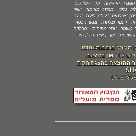
מִגדל הראשון", "זֶמר הפלוגות",
ליל גליל", "מכתב מאימא", "שיר
פת", "שולמית", "לילה, לילה", "טנגו
, "לימון וצלחת", "מגש הכסף",
ר מִשמר", "זֶמר מפוחית", "הבלדה
תשובות", "אוּף , איזה רוח"
, ועוד.
ן מוגבל
הנחה מיוחדת
(במקום 108 ₪) בהזמנה
 ההוצאה
בהצגת הקוד
SH