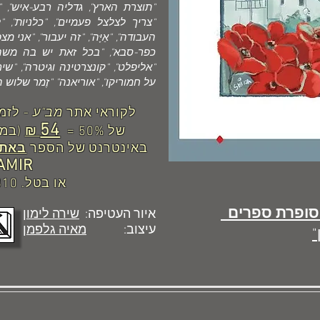
"תוצרת הארץ", גדליה רבע-איש", "ה
"צריך לצלצל פעמיים", "כלניות", "
העבודה", "אַיָּה", "זה יעבור", "אני מצ
כפר-סבא", "בכל זאת יש בה משהו"
"אליפלט", "קונצרטינה וגיטרה", "שי
על חמוריקו", "אוריאנה" "זֶמר שלוש ה
לקוראי אתר
מב"ע
- לזמ
54
של 50% =
₪
באינטרנט של הספר
באתר
AMIR
או בטל. 03-5785810
סופרת ספרים
איור העטיפה:
שירה לימון
עיצוב:
מאיה גלפמן
"