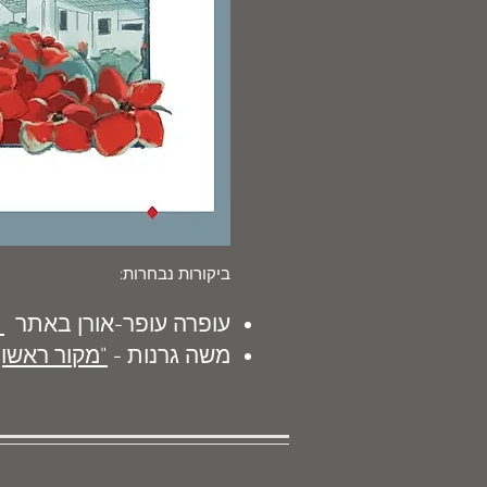
ביקורות נבחרות:
עופרה עופר-או
רן
באתר
משה גרנות -
"מקור רא
שון