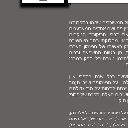
ול המשוררים שקמו בספרותנו
ן פֹּה ושָׁם אחדים המערערים
 דברי הביקורת הנוקבים
 אין מחלוקת: בתחומי השירה
 ראשיתו של הפזמון העברי
ת, הן בטווח ההשפעה ובכוח
תרמן ניצבת בלי ספק במרכז
.
שר בכל שנה בספרי עיון
 – על הפזמונים ושירי הזֶמר
ינסה לתהות על סוד גדולתם
שירים האלה. ספרה של פרופ'
יקון.
על פזמוניו הנודעים של אלתרמן,
אביב", "שיר הכביש", "אל תיתנו
אלימלך", "רינה", "שיר הספנים",