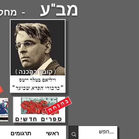
מב"ע
- מחקרי
( קובץ בהכנה )
ספרים חדשים
ראשי
תרגומים