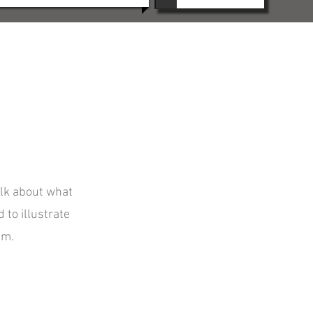
alk about what
 to illustrate
am.