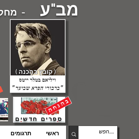
מב"ע
- מחקרי
( קובץ בהכנה )
ספרים חדשים
ראשי
תרגומים