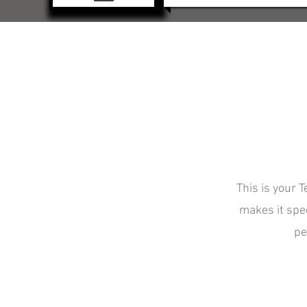
This is your 
makes it spec
pe