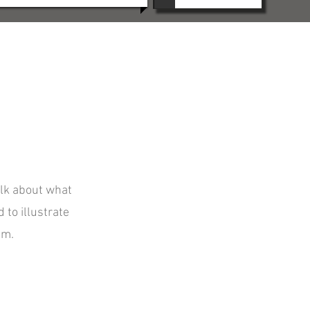
alk about what
 to illustrate
am.