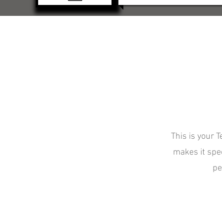
This is your 
makes it spec
pe