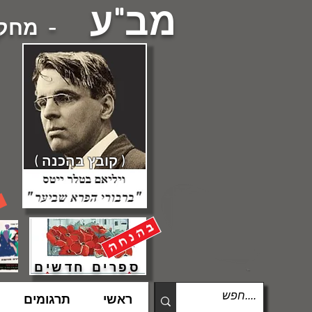
מב"ע
- מחקרי
( קובץ בהכנה )
ספרים חדשים
ראשי
תרגומים