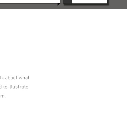
alk about what
 to illustrate
am.