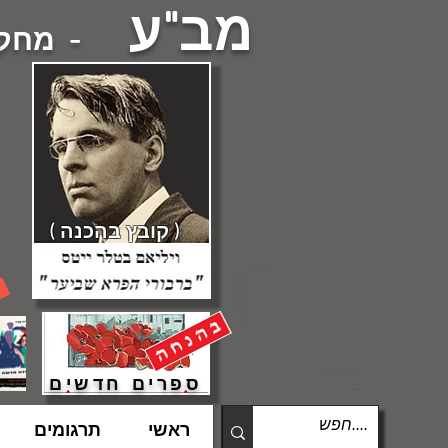
מב"ע
- מחקרי
( קובץ בהכנה )
ספרים חדשים
ראשי
תרגומים