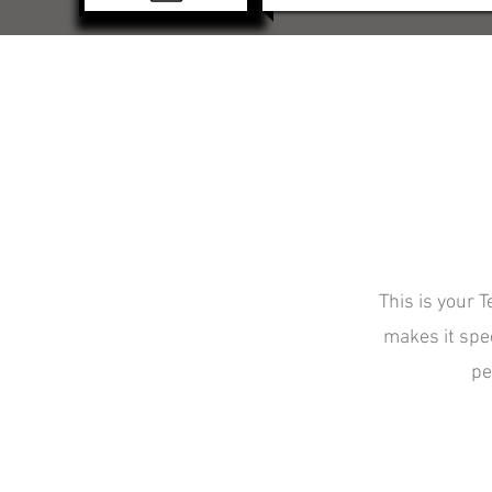
This is your 
makes it spec
pe