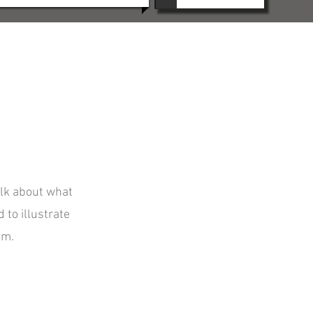
alk about what
 to illustrate
am.