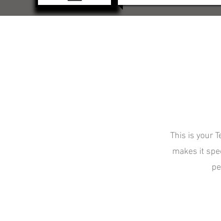
This is your 
makes it spec
pe