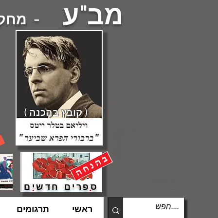
מב"ע
- מחקרי
( קובץ בהכנה )
ספרים חדשים
ראשי
תרגומים