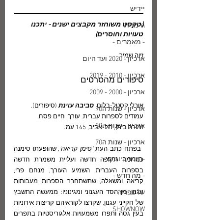
יידיש
(טקסט משוחזר מקבצים ישנים - יתכנו 
גרמנית
טעויות וחוסרים)
- מאמרים -
זיוה שמיר
ארכיון - 2020 ועד היום
ארכיון - 2010 - 2019
סיפורים מהסרטים
ארכיון - 2000 - 2009
אורלי קסטל-בלום.
 סביבה עוינת 
(סיפורים). 
ארכיון - שנות ה90
עמודים לספרות עברית. עורך: חיים פסח,
ארכיון - שנות ה80
זמורה ביתן, תל-אביב, 145 עמ'.
ארכיון - שנות ה70
 בפתח כתב-העת 
'סימן קריאה'
, שהופעתו סימנה 
-חומר ביוגרפי-
כמדומה תקופה חדשה ועליית משמרת חדשה 
בספרות העברית, השמיע העורך, מנחם פרי, 
- מה חדש -
קריאה ומשאלה, שתשתחרר הספרות מעבותות 
על ספריה
עגנון, מן הסד העגנוני ומגינוניו: ממעשה התשבץ 
של חקייני עגנון, שקרצו לקוראיהם קריצות אירוניות 
SHOWNOW
בעין גסה ותפרו משמעויות אלגוריסטיות בתפרים 