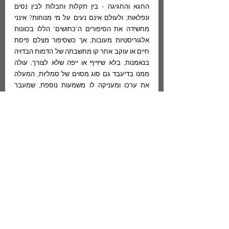
החגא והחגיגה - בין תקלות וחבלות לבין נסים 
ונפלאות, ולעולם אינם נעים על מי מנוחות? אינני 
מחשידה את הסיפורים ה"כחושים" הללו בכוונות 
אלגוריסטיות מעובות, אך כשסיפור מצלם פיסת 
חיים או עוקב אחר קו מחשבתה של הדמות הבדויה 
בנאמנות, בלא שיזייף או ייפה שלא לצורך, עולה 
ממנו בדיעבד גם סוג מסוים של סמליות, המעלה 
את ערכו ומעניקה לו משמעות נוספת, שמעבר 
לקונקרטי ולמיידי.
סיפורים "פרומים"
 הסיפורים הם ברובם בעלי סיגור "פתוח", 
ועל-פי-רוב אין הם מעניקים לקורא את תחושת 
הסיפוק והשובע שמעניק הסיפור בעל הסיגור 
המעוגל באמצעות האקורדים המסיימים שלו. 
בקריאה חפוזה, סיכמתי ביני לביני, שעל העורך היה 
להחזיר למחברת אתב-היד לליטוש נוסף. בקריאה 
חוזרת הבנתי, ששיפוט כזה עשוי להעיד על אטימות 
מסוימת כלפי החדש - על גרירה של נורמות 