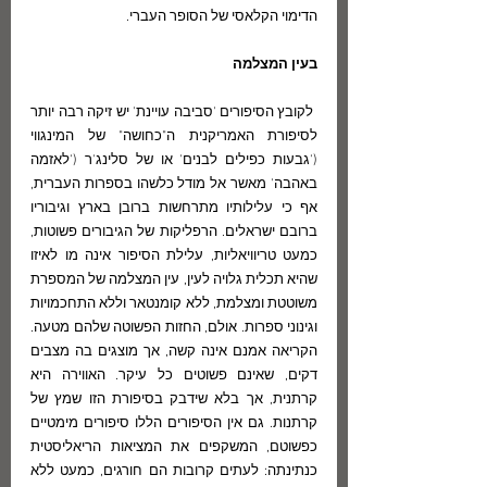
הדימוי הקלאסי של הסופר העברי.
בעין המצלמה
 לקובץ הסיפורים 'סביבה עויינת' יש זיקה רבה יותר 
לסיפורת האמריקנית ה"כחושה" של המינגווי 
('גבעות כפילים לבנים' או של סלינג'ר ('לאזמה 
באהבה' מאשר אל מודל כלשהו בספרות העברית, 
אף כי עלילותיו מתרחשות ברובן בארץ וגיבוריו 
ברובם ישראלים. הרפליקות של הגיבורים פשוטות, 
כמעט טריוויאליות, עלילת הסיפור אינה מו לאיזו 
שהיא תכלית גלויה לעין, עין המצלמה של המספרת 
משוטטת ומצלמת, ללא קומנטאר וללא התחכמויות 
וגינוני ספרות. אולם, החזות הפשוטה שלהם מטעה. 
הקריאה אמנם אינה קשה, אך מוצגים בה מצבים 
דקים, שאינם פשוטים כל עיקר. האווירה היא 
קרתנית, אך בלא שידבק בסיפורת הזו שמץ של 
קרתנות. גם אין הסיפורים הללו סיפורים מימטיים 
כפשוטם, המשקפים את המציאות הריאליסטית 
כנתינתה: לעתים קרובות הם חורגים, כמעט ללא 