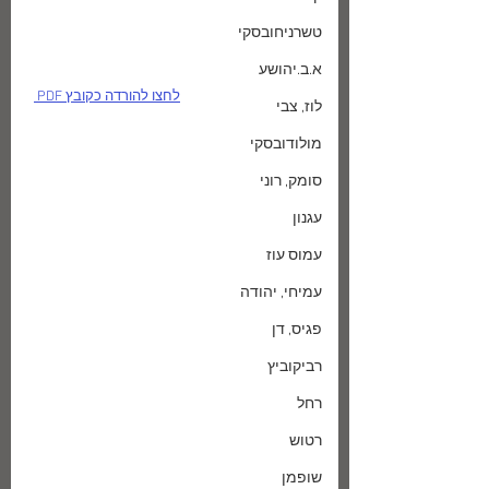
טשרניחובסקי
א.ב.יהושע
לחצו להורדה כקובץ PDF 
לוז, צבי
מולודובסקי
סומק, רוני
עגנון
עמוס עוז
עמיחי, יהודה
פגיס, דן
רביקוביץ
רחל
רטוש
שופמן