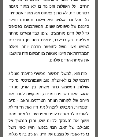
מסוג שונה ממה שהורגלנו: הסיפורים על קשיי 
החיים, על העוולות והכיעור בו לא מתוך מגמה 
רפורמטורית, לא מתוך פאתוס ולא מתוך אמפתיה. 
כל תכליתם הגלויה היא צילום תמונתם וחיקוי 
סגנונם של טיפוסים שונים, המשתבצים בפסיפס 
גדול של חיים מוחמצים, שענן כבד ומאיים מרחף 
מעליהם. רק בדיעבד, יכולים כמה מן הסיפורים 
לשמש מעין משל לתופעה חרבה יותר, מאלה 
הממררות את חיינו ומונעות מן המקום הזה ומיושביו 
את שמחת-החיים שלהם.
  כזה הוא , למשל, הסיפור 'מכשירי כתיבה', מונולוג 
דרמטי של בן לא-יוצלח, טוב וקונפורמיסטי עד כדי 
אווילות, המשמש כדור משחק בין הוריו, מנוגדי 
המזג. האם חשדנית ומרירה, ומבקשת למרר את 
חייהם של לקוחות חנותה הטרדנים, והאב - נדיב 
ו"פנטזיור", המבקש להצהיל את חייו ואת חיי הזולת 
ולהופכם לחגיגה צבעונית ומפתיעה. כל אחד מהם 
מושך את "העסק" לכיוונו שלו, והבן הנמשך אל 
טוב-לבו של האב, חצוי בנפשו. האין כאןין משל 
בזעיר-אנפין על מצבנו ועל חיינו, הנעים בין מעגלות 