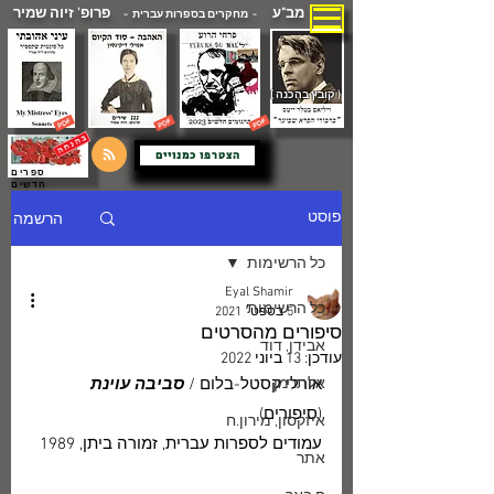
מב"ע
פרופ' זיוה שמיר
- מחקרים בספרות עברית -
( קובץ בהכנה )
הצטרפו כמנויים
ספרים
חדשים
הרשמה
פוסט
כל הרשימות
Eyal Shamir
כל הרשימות
5 בספט׳ 2021
סיפורים מהסרטים
אבידן, דוד
עודכן:
13 ביוני 2022
אלתרמן
אורלי קסטל-בלום / 
סביבה עוינת
(סיפורים) 
איזקסון, מירון.ח
עמודים לספרות עברית, זמורה ביתן, 1989
אתר