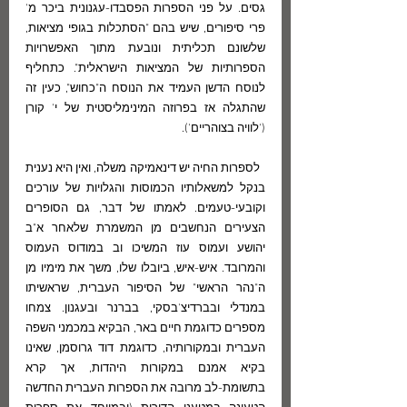
גסים. על פני הספרות הפסבדו-עגנונית ביכר מ' 
פרי סיפורים, שיש בהם "הסתכלות בגופי מציאות, 
שלשונם תכליתית ונובעת מתוך האפשרויות 
הספרותיות של המציאות הישראלית". כתחליף 
לנוסח הדשן העמיד את הנוסח ה"כחוש", כעין זה 
שהתגלה אז בפרוזה המינימליסטית של י' קורן 
('לוויה בצוהריים').
  לספרות החיה יש דינאמיקה משלה, ואין היא נענית 
בנקל למשאלותיו הכמוסות והגלויות של עורכים 
וקובעי-טעמים. לאמתו של דבר, גם הסופרים 
הצעירים הנחשבים מן המשמרת שלאחר א"ב 
יהושע ועמוס עוז המשיכו וב במודוס העמוס 
והמרובד. איש-איש, ביובלו שלו, משך את מימיו מן 
ה"נהר הראשי" של הסיפור העברית, שראשיתו 
במנדלי ובברדיצ'בסקי, בברנר ובעגנון. צמחו 
מספרים כדוגמת חיים באר, הבקיא במכמני השפה 
העברית ובמקורותיה, כדוגמת דוד גרוסמן, שאינו 
בקיא אמנם במקורות היהדות, אך קרא 
בתשומת-לב מרובה את הספרות העברית החדשה 