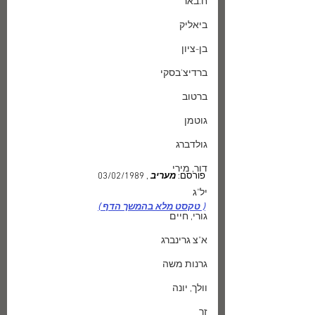
ח.באר
ביאליק
בן-ציון
ברדיצ'בסקי
ברטוב
גוטמן
גולדברג
דור, מירי
פורסם: 
מעריב 
, 03/02/1989
יל"ג
( טקסט מלא בהמשך הדף )
גורי, חיים
א"צ גרינברג
גרנות משה
וולך, יונה
זך