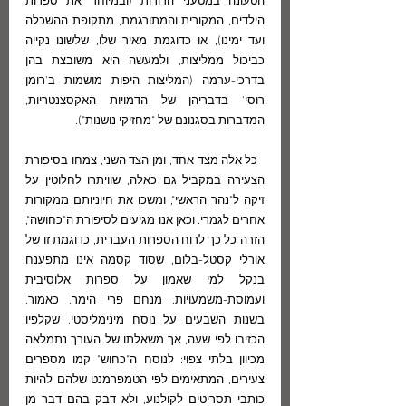
הטעונה במטעני הדורות (ובמיוחד את ספרות 
הילדים, המקורית והמתורגמת, מתקופת ההשכלה 
ועד ימינו), או כדוגמת מאיר שלו, שלשונו נקייה 
כביכול ממליצות, ולמעשה היא משובצת בהן 
בדרכי-ערמה (המליצות היפות מושמות ב'רומן 
רוסי' בדבריהן של הדמויות האקסצנטריות, 
המדברות בסגנונם של "מחזיקי נושנות").
  כל אלה מצד אחד, ומן הצד השני, צמחו בסיפורת 
הצעירה במקביל גם כאלה, שוויתרו לחלוטין על 
זיקה ל"נהר הראשי", ומשכו את חיוניותם ממקורות 
אחרים לגמרי. וכאן אנו מגיעים לסיפורת ה"כחושה", 
הזרה כל כך לרוח הספרות העברית, כדוגמת זו של 
אורלי קסטל-בלום, שסוד קסמה אינו מתפענח 
בנקל למי שאמון על ספרות אלוסיבית 
ועמוסת-משמעויות. מנחם פרי הימר, כאמור, 
בשנות השבעים על נוסח מינימליסטי, שקלפיו 
הכזיבו לפי שעה, אך משאלתו של העורך נתמלאה 
מכיוון בלתי צפוי: לנוסח ה"כחוש" קמו מספרים 
צעירים, המתאימים לפי הטמפרמנט שלהם להיות 
כותבי תסריטים לקולנוע, ולא דבק בהם דבר מן 