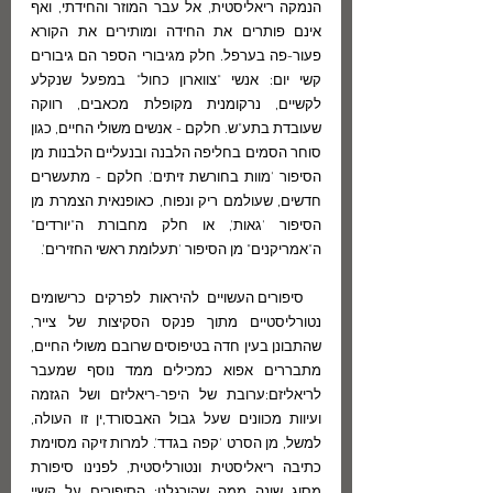
הנמקה ריאליסטית, אל עבר המוזר והחידתי, ואף 
אינם פותרים את החידה ומותירים את הקורא 
פעור-פה בערפל. חלק מגיבורי הספר הם גיבורים 
קשי יום: אנשי "צווארון כחול" במפעל שנקלע 
לקשיים, נרקומנית מקופלת מכאבים, רווקה 
שעובדת בתע"ש. חלקם - אנשים משולי החיים, כגון 
סוחר הסמים בחליפה הלבנה ובנעליים הלבנות מן 
הסיפור 'מוות בחורשת זיתים'. חלקם - מתעשרים 
חדשים, שעולמם ריק ונפוח, כאופנאית הצמרת מן 
הסיפור 'גאות', או חלק מחבורת ה"יורדים" 
ה"אמריקנים" מן הסיפור 'תעלומת ראשי החזירים'.
  סיפורים העשויים להיראות לפרקים כרישומים 
נטורליסטיים מתוך פנקס הסקיצות של צייר, 
שהתבונן בעין חדה בטיפוסים שרובם משולי החיים, 
מתבררים אפוא כמכילים ממד נוסף שמעבר 
לריאליזם:ערובת של היפר-ריאליזם ושל הגזמה 
ועיוות מכוונים שעל גבול האבסורד,ין זו העולה, 
למשל, מן הסרט 'קפה בגדד'. למרות זיקה מסוימת 
כתיבה ריאליסטית ונטורליסטית, לפנינו סיפורת 