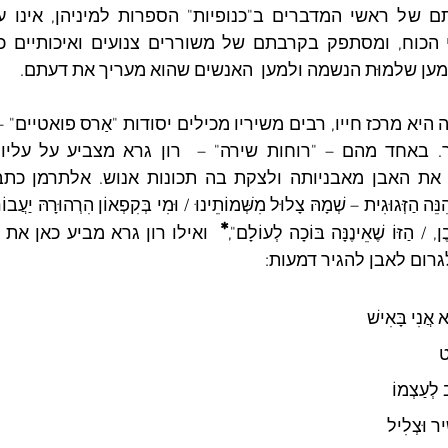
ען שלמוּת הנשמה ולמען  האנשים שהוא מעריך את דעתם.
*
ֶן, / הַזּוֹ שֶׁאֵינֶנָּה בּוֹכָה לְעוֹלָם",
רום לאבן להגיר דמעות: 
א אֲנִי בָּאִישׁ
ט
 לְעַצְמוֹ
ִיר וּצְלִיל