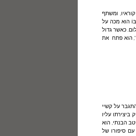
 אינו קובר את השברים באדמה, אלא מציג אותם לראווה לעיני  קוראיו, ומשתף 
אותם במכאוביו. הספר כולו נראֶה ונשמע כספרו של אדם העורך מאזן חיים שבּוֹ הוא מכה על 
חטא על מעשים שעשה ושלא עשה לאורך נתיב חייו ועל משגים שהוליכוהו עד הלום. כאשר גדול 
המשוררים שלנו, חיים-נחמן ביאליק, ערך בערוב יומו את מאזן-חייו בשירו "אבי", הוא פתח  את 
בהמשך שיר זה הביע ביאליק  חרטה על שלא עלה בידו לסייע לאביו הנדכֶּה להתגבר על קשיי 
החיים, אף העלה קרעי  מראות וקטעי זיכרונות מימי הילדוּת. האִם גילה ביאליק ביצירתו עליו 
ועל בני משפחתו ממרום גילו פרטים אינטימיים שעד אז לא נודעו לקוראיו? למיטב הבנתי, הוא 
לא גילה אף לא פרט חדש אחד. כדרכו, מיזג בשירו המאוחר את סיפור חייו עם סיפורו של 