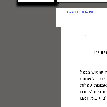
התחברות / הרשמה
–  עושה שימוש בכפל 
המשמעות של המילה "מראות" (ריבוי של "מראֶה" ושל "מראָה"). מראָה שבורה (כמו חתול שחור) 
נחשבת באמונה העממית של ארצות המערב כסימן למזל רע, והמאמינים באמונות טפלות 
נוהגים לסלק  את שבריה מן הבית ללא דיחוי.  ואולם ביהדות דווקא רואים באמונה כזו "עבודה 
זרה",   ואפילו מזהירים פן ייפגע מהם חתול הנוהג  לחפור באדמה שמסביב לבית בעליו אם 