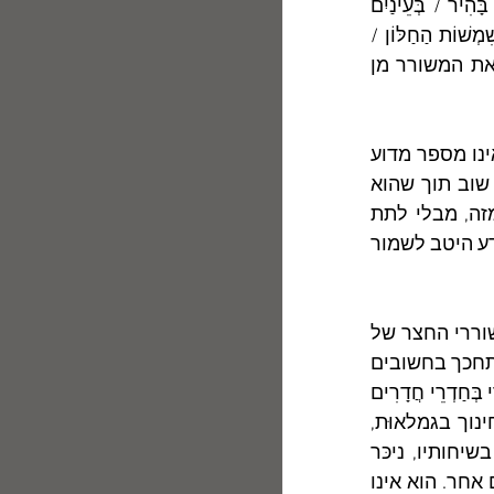
כֹּבֶד נְשִׁימָתוֹ, / בְּדִידוּת יָמָיו. / תַּכְלִית חַיָּיו. // פֶּתַע / נֵעוֹרָה דֶּלֶת / אִשָּׁה בְּקוֹל בָּהִיר / בְּעֵינַיִם 
גְּדוֹלוֹת שְׁטוּפוֹת / שִׁירָה / מַבְעִירָה אֶת הַלֵּב. / וּבְחַדְרוֹ / אוֹתָהּ חֲשֵׁכָה עֲכוּרָה / שִׁמְשׁוֹת הַחַלּוֹן / 
מְצַלְצְלוֹת / בִּיבָבָה מְרִירָה". השירה והאישה הן שתי היישויות שבכוחן למשות את המשורר מן 
	בריאיון הנ"ל אומרת ד"ר נורית צדרבאום: "גרא לא ממש מספק פרטים ואינו מספר מדוע 
הוא כותב, למעט משפט אחד חשוב  'משום שהכתיבה משחררת', חוזר על כך שוב תוך שהוא 
מדבר על העיסוק באמנות". ואפשר שמשורר אינו יכול לספר על עצמו יותר מזה, מבלי לתת 
לקוראיו לפלוש לאזורים פרטיים שהצנעה יפה להם. כאמור, להערכתי רון גרא יודע היטב לשמור 
	בשיר מוקדם יותר – "איני נמנֶה" – אף מסביר המשורר שאינו נמנה עם משוררי החצר של 
עיתון זה או אחר, ואינו "שַׁיָּךְ לְאֵיזוֹ כַּת שְׁקֵטָה / אוֹ כְּנוּפְיָה הוֹמָה". אדם כמוהו לא יתחכך בחשובים 
ובנחשבים,  "וְעִם מְקַבְּלֵי פְּרָסִים / אַל תֵּחַד נַפְשִׁי./ כִּי אֲנִי בְּאֵין-לִי-מִי / לְבַד-לְבַדִּי בְּחַדְרֵי חֲדָרִים 
/ מִסְתּוֹפֵף לִי עִם הַשִּׁירִים", ולפעמים השירים קונים לו חברים. רון גרא, איש חינוך בגמלאוּת, 
מרצה לפעמים על השירה בכלל, ועל שירתו בפרט, ומן השמות שהוא מזכיר בשיחותיו, ניכּר 
שהוא הולך אחר תכתיבי לִבּוֹ ואחרי טעמו האישי, ולא אחרי שום תכתיב או טעם אחר. הוא אינו 