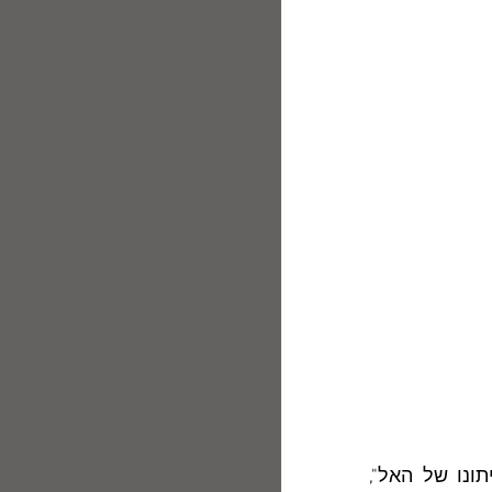
רבים הם השירים ה"אַרְס פואטיים" בקובץ  "שברי מראות": "יד הגורל", "קיתונו של האל", 