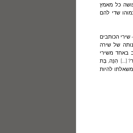
מחפש את קרבתם של ראשי המדברים ב"כנופיות" הספרות למיניהן, אינו עושה כל מאמץ 
להתקרב למוקדי הכוח, ומסתפק בקרבתם של משוררים צנועים ואיכותיים כמוהו שדי להם 
	כמי שהשירה היא מרכז חייו, רבים משיריו מכילים יסודות "אַרס פואטיים" – שירי הכותבים 
על מלאכת השיר. באחד מהם – "רוחות שירה" –  רון גרא מצביע על עליונותה של שירה 
המסוגלת לעורר את האבן מאבניותה ולצקת בה תכונות אנוש. אלתרמן כתב באחד משירי 
"כוכבים בחוץ": "הִנֵּה הַזְּגוּגִית – שְׁמָהּ צָלוּל מִשְּׁמוֹתֵינוּ / וּמִי בְּקִפְאוֹן הִרְהוּרָהּ יַעֲבוֹר? [...]  הִנֵּה, בַּת 
  ואילו רון גרא מביע כאן את משאלתו להיות 