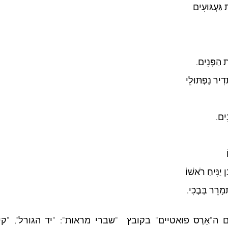
 גַּעְגּוּעִים
 הַפָּנִים.
ָּדִיר נַפְתּוּלֵי
נִים.
 יַנִּיחַ רֹאשׁוֹ
ְמָרֵר בְּבֶכִי.