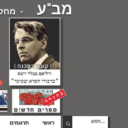
מב"ע
- מחקרי
( קובץ בהכנה )
ספרים חדשים
ראשי
תרגומים