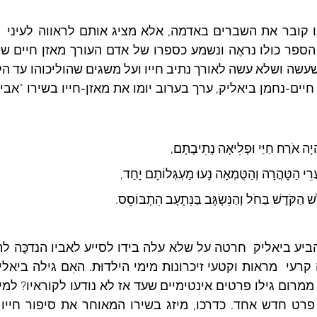
יָה אֹרַח חַיַּי וּפְלִיאָה נְתִיבָתָם,
עֲרֵי הַטָּהֳרָה וְהַטֻּמְאָה נָעוּ מַעְגְּלוֹתָם יָחַד,
שׁ הַקֹּדֶשׁ בַּחֹל וְהַנִּשְׂגָּב בַּנִּתְעָב הִתְבּוֹסֵס.