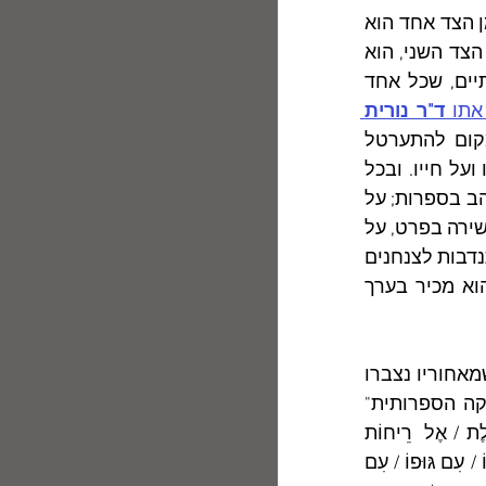
	האם מֵפר כאן רון גרא פרטים אינטימיים על חייו, בעבר ובהוֹוה? כן ולא. מן הצד אחד הוא 
מכה על חטאי העבר ומסַפּר גלויות ומפורשות על מחלות שמררות את חייו. מן הצד השני, הוא 
שומר על המתח המבורך שבין "גילוי" ל"כיסוי", ומשאיר  לקוראיו פערים חידתיים, שכל אחד 
אתו 
ד"ר נורית 
, נתבקש המשורר לספר על עצמו, ובמקום להתערטל 
בפומבי הוא הביא ציטוט מסיפורו של י"ח ברנר "מסביב לנקודה", המלמד עליו ועל חייו. ובכל 
זאת סיפר המשורר למראייניו על הוריו שהחזיקו חנות ספרים, שגרמה לו להתאהב בספרות; על 
פגישה מקרית עם שיריה של רינה לי שתרמה גם היא לאהבת הספרות בכלל, והשירה בפרט, על 
בית ששרתה בו תוגה, על החיים במחיצת אח אֶפִּילפּטי שלא האריך ימים, על התנדבות לצנחנים 
שנועדה להכניס למציאוּת האפרורית קצת שמחת-חיים ולגרום לו תחושה שהוא מכיר בערך 
	מדוע ימשיך אדם לכתוב עוד ועוד אם אחרי "מגילת זכויות" כה ארוכה, כשמאחוריו נצברו 
כבר תִּלי תִּלים של ספרים, הוא עדיין לא קנה לעצמו מעמד  יציב ב"רֶפּוּבּליקה הספרותית" 
שלנו? על כך עונה כמדומה רן גרא בשירו "עם עצמו": "בַּחֲלוֹמוֹ / שׁוֹעֵט אֱלֵי תְּכֵלֶת / אֶל  רֵיחוֹת 
אֳרָנִים שֶׁל קַיִץ / אֶל יָם / אֶל שַׁחַף מַמְרִיא / אֶל אֹשֶׁר נָהִיר.// עָסוּק אָדָם עִם / עַצְמוֹ / עִם גּוּפוֹ / עִם 