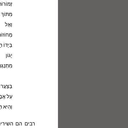
זְמוֹרוֹת
מִתּוֹךְ
וְאֶל
מְחוֹזוֹת
בְּיָדוֹ ת
יָגוֹן
מִתְנַגְּ
בְּצַעֲרוֹ
עַל אֶבֶן
וְהִיא תּ