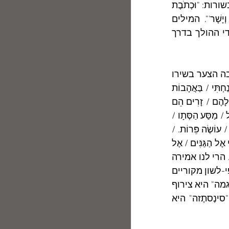
"כָּלאָדָם" יהודי  הנותן עיניו בספר (ולא בכוס)  המונח על שולחנו. השיר מסתיים בשורות: "וּכְתֹבֶת 
קְצָרָה מְרַאֲשׁוֹתָיו, חֲרוּתָה בְּיַד לֹא אָמָּן, / תָּעִיד עָלָיו נֶאֱמָנָה: 'פ. נ. אִישׁ תָּם וְיָשָׁר'". המילים 
"מראשותיו" ו"איש תם" רומזות שמדובר בגורלו של יעקב-ישראל – של כל יהודי ההולך בדרך 
	רון גרא מספר על חייו, האישיים והמשפחתיים, בעבר ובהוֹוה,  ומגיע למרבה הצער בשירו 
"כעץ עייף" למסקנה של "הֲבֵל הבלים":  "חִפַּשְׂתִּי נֶחָמָה / בַּעֲבָרִי / בִּצְנִיחוֹת שֶׁצָּנַחְתִּי / בַּאֲהָבוֹת 
שֶׁאֻכְּלוּ / בַּלֶּהָבוֹת / בְּשִׁירִים שֶׁכָּתַבְתִּי / כָּל שֶׁחָיִיתִי לְפָנִים / מוּגָף בְּפָנַי / זָר אֲנִי לָהֶם / זָרִים הֵם 
לִי.// אוֹחֲזִים בִּי / שִׁלְדֵי תְּמוֹלִים / אֲנָשִׁים וַאֲמָשִׁים. // כְּעֵץ עָיֵף / כִּבְצֵאת עֲנָנִים אֶל / מַסַּע הַסְּתָו / 
עִם מַחֲלוֹתַי שֶׁעָמַסְתִּי / לֹא נִצַּת בִּי זִיו / מָרִיר. // רִמּוּנִי לַחְשֹׁב / כִּי הוֹלֵךְ אֲנִי וְגָדֵל / עוֹשֶׂה פֵּרוֹת. / 
מַדּוּעַ לֹא יָדַעְתִּי לִקְנוֹת / לִי קִנְיָנִים  / יָרַדְתִּי / וְאֵין לִי זְכוּת / לְהִתְעַנּוֹת. / לֹא אֵצֵא לִי אֶל הַגַּנִּים / אֶל 
שַׁחַר חַיְכָנִי / וְאַדְמוֹנִי.// לֹא אֵרֵד אֶל / הַמַּעְיָן / לְהַרְווֹת צִמְאוֹנִי. / לִבִּי לֹא לְחֶמְדָּה". הרי לנו אמירה 
אישית, ש"מתכתבת" אמנם עם ביאליק ועם רחל המשוררת, אך גם בוראת צירופי-לשון מקוריים 
ואישיים כמו הצירופים הזֶאוּגמטי  "אֲנָשִׁים וַאֲמָשִׁים"  והסינֶסתזה "זִיו  מָרִיר" ("זֶאוּגמה" היא צירוף 
של מילים שאינן יכולות להתלכד זו עם זו מן הבחינה הלוגית או הדקדוקית; "סינֶסתֶזה" היא 