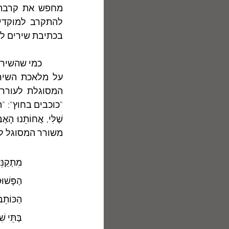
בכתיבת שירים למ
שֶׁלִּי, אֲחוֹתֵנוּ הָאֶב
משורר המסוגל לג
מִתְקַנֵּ
הַפָּשׁוּ
הַכּוֹתֵב
בָּתֵּי שׁ