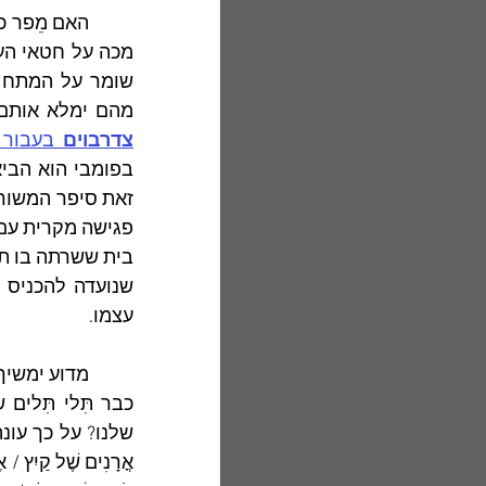
מהם ימלא אותם 
צדרבוים
 בעבור 
עצמו.