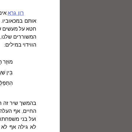
רון גרא
הווידוי במילים:
מוּזָר הָ
בֵּין שַׁ
הִתְפַּלֵּ