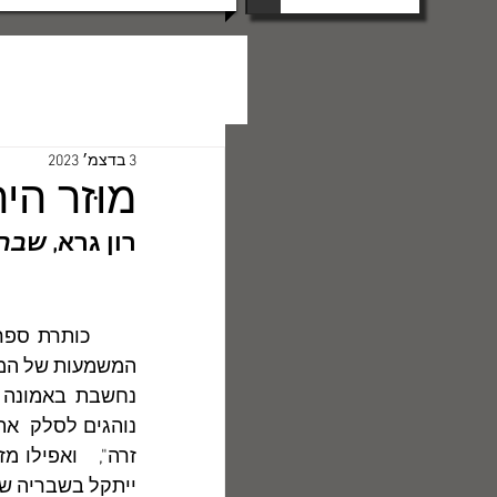
3 בדצמ׳ 2023
מוּזר היה
רון גרא, 
שברי
	כותרת ספר שיריו ה-17 של 
ייתקל בשבריה של