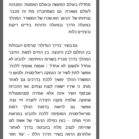
מחדליו בעולם המעשה ובעולם האמנות. המנגינה 
לעולם נשארת, גם כשמחברה מת זה מכבר. 
נצחיותו של "הניגון" הוא שכרו של המשורר, המהלך 
במעלה הדרך ובמעלה הדורות בידיים ריקות 
ובעיניים כלות.
	גם בשיר "בדרך הגדולה" קורסים הגבולות 
בין החלום לבין היקיצה, בין החיים למוות. הדובר 
המהלך בדרך מכריז בשורות החתימה: "להביט לא 
אחדל ולנשום לא אחדל / ואמוּת ואוסיף ללכת". 
אפשר לתת לשיר זה הנמקה ריאליסטית, ולטעון כי 
המשורר-ההלך ימשיך ללכת בדרכים גם לאחר 
מותו, כי שיריו יישארו לנצח נצחים, ואז ההכרזה 
שבסוף השיר אינה אלא אמירה סנטימנטלית 
שחוקה, שלפיה מקנה היצירה ליוצרהּ חיי נצח. 
אפשר גם לראות בדמות ההלך דמות 
סוריאליסטית, המוסיפה ללכת ולהביט במראות 
חרף מותה – כעין כפילהּ הניגודי של אשת לוט 
שהייתה לנציב מלח בהביטה בדרך לאחור.  
אלתרמן הראה בשירי הדרך הללו – "עוד חוזר 