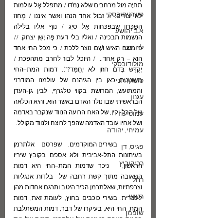
תחִיָּה מול מרחבים שלא נָמֹדּוּ / מתפלל אֶל עולמות 
טשרניחובסקי
לא יצורים. // זבול אחד הנהו ואשר איננו / מְחוז 
השִּכָּרון שבפכְּחות אַל סְיָג / נוף אליו בלילה 
א.ב.יהושע
הנשמות תבכינה / ואליו בלי דעת פֶּה יָשֵׁן יצחק. // 
לוז, צבי
כי משם האיש ושָׁם נוצר ללכת / כי מכל החי אחד 
הוא – רק אחד... / היוכל לבוז לחרב מתהפכת / 
מולודובסקי
יְקֻדַּש בְּדם חזון לא יְחֻמַּד?"). דמות המת–החי  
סומק, רוני
משוטטת כאן בין הגיהנם של עולמנו המודרני 
והמתועש, המרושת בקווי טלגרף, לבין גן-העדן 
עגנון
הבראשיתי שבו נולד האדם באשר הוא, והיא הכלאה 
של הבל וקין, של האח הרועה הנווד שנקבר באדמה 
עמוס עוז
ושל אחיו עובד האדמה שהפך לרוצח ולנווד מקולל.
עמיחי, יהודה
	בשירים המוקדמים, שפרסם אלתרמן 
פגיס, דן
בעיתונות התל-אביבית ולא אספם בקובץ שיריו 
רביקוביץ
הראשון,   ניכר שדמות המת–החי היא דמות 
השאובה מתוך קשת רחבה של  בלדות אנגליות 
רחל
וצרפתיות, שאלתרמן הכיר היטב ותרגם אחדות מהן  
רטוש
לעברית. בשירי כוכבים בחוץ, לעומת זאת, דמות 
המת–החי היא, בעיקרו של דבר, דמות המשתלבת 
שופמן