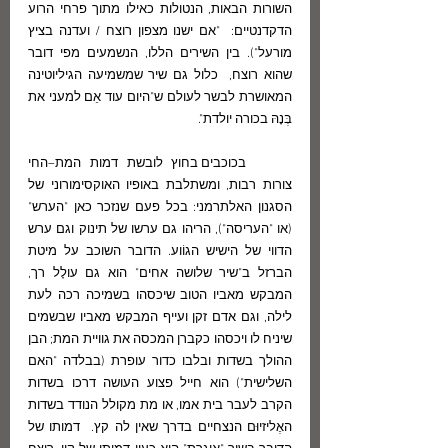
השורות הבאות, הנטולות כאילו מתוך פרחי הרוע 
הדקדנטיים:  "אם ישנו מצפון רוצח / ועדנה בציץ 
מורעל"). בין השירים הללו, הנשמעים מפי דובר 
שהוא רוצח,  כלול גם שיר שמשמיעה הגיליוטינה 
המאושרת לבשר לעולם ש"היום עוד אֵם למעני את 
בְּנָהּ בכורה יולדת". 
	בכוכבים בחוץ לובשת דמות המת–החי 
צורות רבות, ומשתלבת באופיו האוקסימורוני של 
הסגנון האלתרמני: בכל פעם שנזכר כאן "הערש" 
(או "העריסה"), הריהו גם ערשו של תינוק וגם ערש 
הדווי של הישיש הגוֹוע. הדובר השוכב על מיטת 
הברזל ב"שיר שלושה אחים" הוא גם עולָל רך, 
המבקש מאביו הטוב שיכסהו בשמיכה רכה לעת 
לילה, וגם אדם זקן ועייף המבקש מאביו שבשמים 
שיניח לו ויכסהו כקברן המכסה את גוויית המת; הבן 
ההולך בשדות ובלבו כדור עופרת (בבלדה "האם 
השלישית") הוא חייל פצוע העושה דרכו בשדות 
הקרב לעבר בית אמו, או מת מקולל הנודד בשדות 
האֶליזיוּם הנצחיים בדרך שאין לה קץ.  דמותו של 