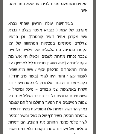
האחים ומתמעט מבית לבית עד שלא נותר מהם 
איש.
	בעיר היונה עולה הרעיון שהחי נברא 
מקרבנוֹ של המת ("וכנברא מעפר בצלם / נברא 
איש מקרבן אחיו" ["עיר קורסת"]), וכן הרעיון 
שגילויים מסוימים במציאוּת המתהווה של ימי 
הקמת המדינה הם גלגולים של גילויים גלותיים 
שכבר נכחדו מתחת לשמים, וכאילו היו איש מת 
שקם לתחייה ("איש מוזג יין חבית ובלֵיל לא יישן / עד 
אחרון המאחרים מדלפק יסוּף / איש מוזג שהיה 
לעמוד עשן / וחזר והיה לגוף" [בעוד ערב יורד"]). 
בקובץ שירים זה בחר אלתרמן לייצג את צעירי דור 
תש"ח באמצעות שני גיבורים – מיכל ומיכאל – 
ששמותיהם הדומים כל כך ברובד הצליל אינם רק 
שמות המייצגים את הנוער החולם והלוחם שצמח 
בארץ החדשה. דמויות אלו המופיעות בשיר "דו שיח" 
שבפתח הספר, בשיר "דף של מיכאל" ובשיר "נספח 
לשיר צלמי פנים", החותם את הקובץ, הם דמויות 
סמליות של צעירים שמתו באִבּם בלא בנים ואשר 