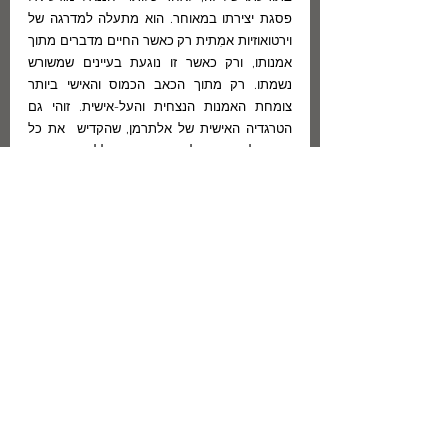
פסגת יצירתו במאוחר. הוא מתעלה למדרגה של 
וירטואוזיות אמִתית רק כאשר החיים מדברים מתוך 
אמנותו, ורק כאשר זו נוגעת בעיינים שמשורש 
נשמתו. רק מתוך הכאב הכמוס והאישי ביותר 
צומחת האמנות הנצחית והעל-אישית. זוהי גם 
הטרגדיה האישית של אלתרמן, שהקדיש  את כל 
חייו לאמנות לפי מיטב כללי המסורת 
הסימבוליסטית, הרואה באמן נווד נצחי שאינו עושה 
לביתו ואינו מספר על עצמו. משהתחלפה האופנה 
באמנות והועלתה בה התביעה לשקף את החוויה 
האישית כמוֹת שהיא, גילה אלתרמן שחייו שלו  –  
האמִתיים והאמנותיים – חלפו להם לבלי שוב, וכבר 
הוא ניצב על סף הזִּקנה, עייף, חולה ומותקף 
לבקרים בחִציהם של מהפכנים צעירים, שאינם 
יודעים שגם מהפכנותם שלהם תשכך בבוא יומה, 
ותעורר תגובות של מהפכנים צעירים, שיהיו בטוחים 
גם הם שעִמם תמות חכמה (הפונדקית החדשה 
הצצה כאן חלק הפונדקית הקודמת, היא אות 
להתחלפות האופנה השלטת, להשתנות טעם 
הזמן).