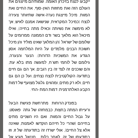
ייקבעו לנצח בזיכרון האומה. שמותיהם מייצגים את 
העולם הזה ואת מחוזות האין-סוף, את החיים ואת 
המוות. מיכל מייצגת נערה-אישה שתיוותר צעירה 
לנצח (כמיכל המקראית, שנישאה אמנם לאיש, אך 
לא מימשה את נשיותה וכאילו מתה בחייה), ואילו 
מיכאל הוא מלאך בשר ודם הממונה ממרומים על 
שלומם של ישראל (הן המלאך שאינו מוליד והן מיכל 
חשוכת הבנים מלמדים על היות המלחמה אסון 
הגודע את המשכיות הדורות). הנער והנערה, 
גילומם של לוחמי תש"ח, למעשה מתו בלא עת, 
והם שוכנים זה לצד זה בין רגבים, אך הם גם חיים 
בתודעה הקולקטיבית לנצח נצחים, ועל כן הם גם 
חיים, ולא רק מתים, ומהווים גלגול מצועף של דמות 
הקבע האלתרמנית: דמות המת–החי.
	בפונדק הרוחות  מתרחשת פגישת הבעל 
ורעייתו המתה בחצות, כבמחזהו של גתה  פאוסט, 
על גבול החיים והמוות. ואם היו השניים מתים 
בחייהם (שהרי כל חייהם הוקדשו לאמנות, שאינה 
אלא צל החיים), אולי ישרדו זה בתודעתה של זו, וזו 
בתודעתו של זה, לאחר כלות.  חננאל מגיע אל 