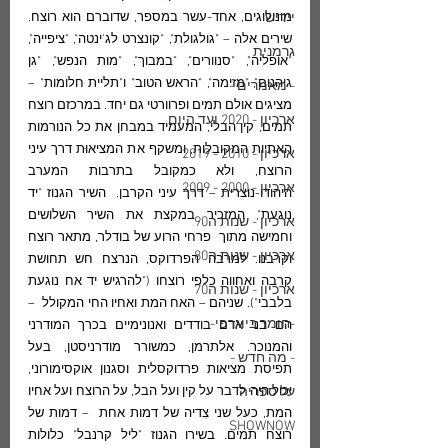
יידיש
מונולוגים, אחד-עשר במספר, שדוברם הוא רוצח. 
שירים אלה – "גולגולת", "קונצרט לג'ינטה", "ציפייה", 
גרמנית
"אופליה", "סנוורים", "במבוך", "מות הנפש", "גן 
גיהנום", "מזימה", "הראש הטוב" ו"תליית חלומות" – 
- מאמרים -
מציגים אולם תמים ופרוורטי גם יחד. במרכזם רוצח 
ארכיון - 2020 ועד היום
תמים, קין הבלי, המעמיד במבחן את כל הנורמות 
האתיות המקובלות, ומשקף את המציאוּת דרך עיני 
ארכיון - 2010 - 2019
הרוצח, ולא כמקובל בתרבות המערב 
ארכיון - 2000 - 2009
היהודו-נוצרית – דרך עיני הקרבן.  השיר הגנוז "יד 
נוגעת", המזכיר במקצת את השיר השלושים 
ארכיון - שנות ה90
וחמישה מתוך  פרחי הרוע של בודלר, מתאר רוצח 
ארכיון - שנות ה80
וקרבנו. למרבה הפרדוקס, הנרצח חש תחושת 
קִרבה ואחווה כלפי רוצחו ("להרגיש יד אח נוגעת 
ארכיון - שנות ה70
בלבבי"). שניהם – האח המת ואחיו החי המקולל  – 
-חומר ביוגרפי-
הם בני אדם בודדים ואנונימיים בכרך המודרני 
והמנוכר. אלתרמן, כמשורר מודרניסטן, בעל 
- מה חדש -
תפיסת מציאות פרדוקסלית וסגנון אוקסימורוני, 
על ספריה
יכול היה לדבר על קין ועל הבל, על הרוצח ועל אחיו 
המת, כעל שני צִדיה של דמות אחת  – דמות של 
SHOWNOW
רוצח תמים. בשירו הגנוז "ליל קרנבל" כלולות 