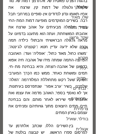
בהגות האַרְס פואטית של אלתרמן: דמות של נווד 
שלונסקי
מקולל, גלגולה של דמות קין, שרצח  את 
אחיו-תאומו ונדון לנדודים אין-סופיים במרחבי תבל 
שלו, מאיר
רבה. בשירים המוקדמים מופיעה דמות המת–החי 
שמיר, משה
בשירי חלחלה מבעיתים על אוהב שרצח את 
אהובתו המושחתת, ועתה הוא מתענג בדמיונו על 
שקד, גרשון
מראה גלגולה הבראשיתי והבתולי כילדה תמה 
וברה שלא ידעה עדיין חטא ("קונצרט לג'ינטה", 
תמוז
"משהו כחול, מאוד כחול", "אופליה" ועוד). האהובה 
מקרא
הפרוצה-התמה שמתה מידו של אוהבה חיה אפוא 
בדמיונו של אוהבה-רוצחה, והיא בבחינת מת–חי, 
- כללי -
תמים ומושחת כאחד, ממש כמו הכְּרך המערבי 
- מדיה -
השוקע שעל רקעו מתחוללת המלודרמה "הזולה" 
שלפנינו.  בשיר "ערב אפור"  שנתפרסם בעיתונות, 
- נבחרים -
אך לא נאסף בספר, האוהב מדמה את עצמו ואת 
- תרגומים -
אהובתו כפי שייראו לאחר מותם, והם בבחינת 
חיים–מתים היוצאים מתוך גוויותיהם ומניחים את 
צרפתית
עצמם בארון המתים.
בודלר, שארל
	בין השירים הללו, שכתב אלתרמן עד 
אנגלית
לפרסום ספרו הראשון,  יש קבוצה בולטת של 