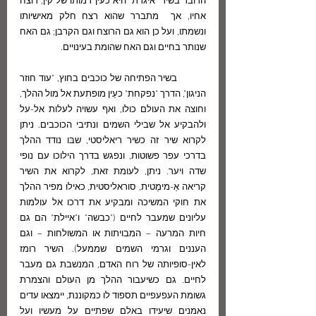
הדובר בשיר "איגרת" היא כעין דמותו של קין, רוצח 
אחיו, אך  מתברר שהוא רצח חלק מאישיותו 
ונשמתו, ועל כן הוא גם הרוצח וגם הקרבן; גם האח 
שנותר בחיים וגם האח שהומת בעינויים. 
	בשיר הפתיחה של כוכבים בחוץ, "עוד חוזר 
הניגון", הדרך "נפקחת" כעַין מופתעת אל מול ההלך, 
וחוצה את העולם כולו, ואף עשויה לעלות אל-על 
ולהבקיע אל שבילי השמים ונתיבי הכוכבים. ניתן 
לקרוא שיר זה כשיר ריאליסטי, שבּו נודד ההלך 
בדרכי עפר פשוטות, ונפגש בדרך הילוכו עם נופי 
שדה ויער. ניתן, לעומת זאת, לקרוא את השיר 
קריאה אַ-מימֶטית, סוראליסטית, כאילו מפיר ההלך 
את חוקי המשיכה ומבקיע את דרכו אל עולמות 
עליונים שמעבר לחיים ("כבשה" ו"איילת" הם גם 
חיות המרעה – המבויתות או המשולחות – וגם 
העננים וגרמי השמים שממעל). השיר רומז 
לאין-סופיותה של רוח האדם, המנשבת גם מעבר 
לחיים. גם כשיעבור ההלך מן העולם והצמרת 
גשומת העפעפיים תספוד לו כמקוננת, יימצאו עדים 
נאמנים שיעידו באלם שפתיים על מעשיו ועל 