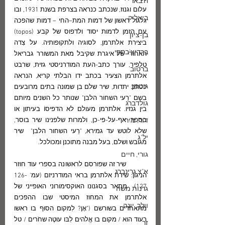
ח.באר
עלום וגנוז, שנכתב כנראה בצרפת בשנת 1931, ובו 
ביאליק
גלגול ראשון של דמות המת–החי – דמות שהפכה 
עם הזמן לדמות יסוד ולדפוס של קבע (topos) 
בן-ציון
ביצירת אלתרמן, לסוגיה ולתקופותיה. על צִדה 
ברדיצ'בסקי
האחורי של איגרת שקיבל מאת המשורר גבריאל 
טלפיר, עורך כתב-העת המודרניסטי גזית, שרבט 
ברטוב
אלתרמן הצעיר בכתב ידו הבלתי קריא, הנראה 
גוטמן
ככתב יתדות, שיר שלם בן שמונה בתים מרובעים 
בשם "רֵעי השחור הלבן" שנותר כל השנים מיותם 
גולדברג
בין גנזיו. אלתרמן מעולם לא הדפיסוֹ בעיתון או 
דור, מירי
בספר. אף-על-פי-כן, ולמרות שלפנינו שיר בוסר, 
שלא לוטש עד גמירא, "רֵעי השחור הלבן"  שיר 
יל"ג
מגובש ושלם, בעל מבנה מתוכנן ומכולכל.
גורי, חיים
	שיר זה שפורסם לראשונה בספרי עוד חוזר 
א"צ גרינברג
הניגון: שירת אלתרמן בראי המודרניזם (עמ' 126-
127)  מתאר בסגנונו האוקסימורוני האופייני של 
גרנות משה
אלתרמן את המחוז המיסטי שבו ההפכים 
וולך, יונה
מתאחדים בשורשם ("אָן? לִמקום הסוּף בו ראשו 
רעוד הוא / מקום בו אֱלהים לִבּו עוטֶה שחֹרים / טל 
זך