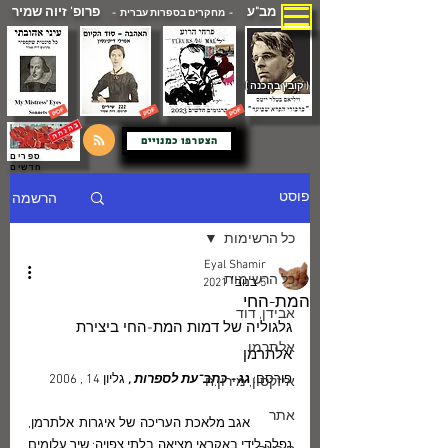
מב"ע
פרופ' זיוה שמיר
- מחקרים בספרות עברית -
( קובץ בהכנה )
הצטרפו כמנויים
ספרים
חדשים
הרשמה
פוסט
כל הרשימות
Eyal Shamir
כל הרשימות
5 בנוב׳ 2021
המת-החי
אבידן, דוד
גלגוליה של דמות המת-החי ביצירת 
אלתרמן
אלתרמן
פורסם: 
גג - כתב־עת לספרות , 
גליון 14 , 2006
איזקסון, מירון.ח
אתר
	אגב מלאכת העריכה של איגרות אלתרמן, 
נפלה לידי באקראי מציאה בלתי צפויה: שיר עלומים 