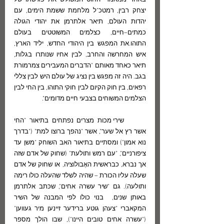
באחד ממאמרי החוט המשולש את פגישתו של 
יצחק רבין, רמטכ"ל מלחמת ששמת הימים, עם 
יהדות העולם, תיאר אלתרמן את יהודי הגולה 
כמתים–חיים, כצלמים המשוטטים בעולם 
התוהו.את המפגש בין היהודי החדש, יליד הארץ, 
איש המחרשה והחרב, לבין אחיו שנותרו בגלות, 
תיאר כאחד מאותם "הדברים המעבירים צמרמורת 
בגב. היה זה מפגש בין נציג של עולם היש לבין צללי 
רפאים, בין חוק הקיום לבין חוקי התוהו, בין החי לבין 
הצלמים המשוחים בצבעי חיים מדומים".
	שירי מכות מצרים נפתחים בתיאור "החי 
אשר רץ אל שער", אשר "נהפך ברוצו למת" ("בדרך 
נוא אמון") ומסתיים בתיאור האב השוחק "משן עד 
ציפורניים", "עם רמש ותולעת" (שחוק של אדם שזה 
אך נברא, כבראשית האֶבולוציה, או שחוק של אדם 
שעלה עליו הכורת – שהיה לשלד שהעלה כולו רימה 
ותולעה). גם "שיר עשרה אחים", שכּתב אלתרמן 
באותן שנים,  בנוי כולו לפי המבנה של השיר 
המקאברי "צעהן גוטע ברידער זיינען מיר געווען" 
("עשרה אחים טובים היינו"), שבו הולך מספר 