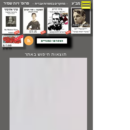
מב"ע
פרופ' זיוה שמיר
- מחקרים בספרות עברית -
( קובץ בהכנה )
הצטרפו כמנויים
ספרים
חדשים
תוצאות חיפוש באתר