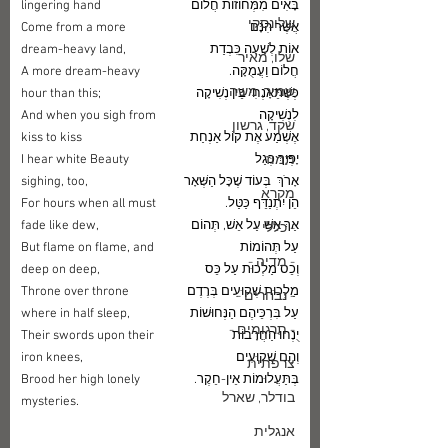
בָּאִים מִמְּחוֹזוֹת חֲלוֹם  
lingering hand
שלונסקי
אֲשֶׁר הִנָּם
Come from a more 
אוֹת לְשָׁעָה כִּבְדַת 
dream-heavy land,
שלו, מאיר
חֲלוֹם וַעֲמֻקָּה.
A more dream-heavy 
שמיר, משה
כְּשֶׁתֵּאָנְחִי בֵּין נְשִׁיקָה 
hour than this;
לִנְשִׁיקָה
And when you sigh from 
שקד, גרשון
אֶשְׁמַע אֶת קוֹל אַנְחַת 
kiss to kiss
תמוז
יָפְיֵךְ כְּגַל 
I hear white Beauty 
אָרֹךְ  בְּעוֹד שֶׁכָּל הַשְּׁאָר 
sighing, too,
מקרא
הֵן יִתְנַדֵּף כַּטַּל.
For hours when all must 
אַךְ אֵשׁ עַל אֵשׁ, תְּהוֹם 
fade like dew,
- כללי -
עַל תְּהוֹמוֹת
But flame on flame, and 
- מדיה -
וְכֵס מַלְכוּת עַל כֵּס 
deep on deep,
מַלְכוּת שְׁקוּעִים בְּרֶדֶם
Throne over throne 
- נבחרים -
עַל בִּרְכֵּיהֶם הַנְּחוּשׁוֹת 
where in half sleep,
- תרגומים -
יֻנְחוּ הַחֲרָבוֹת
Their swords upon their 
וְהֵם שְׁקוּעִים 
iron knees,
צרפתית
בְּתַּעֲלוּמוֹת אֵין-חֵקֶר.
Brood her high lonely 
בודלר, שארל
mysteries.
אנגלית