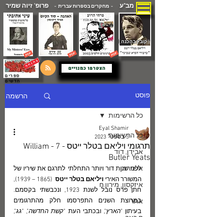
מב"ע
פרופ' זיוה שמיר
- מחקרים בספרות עברית -
( קובץ בהכנה )
הצטרפו כמנויים
ספרים
חדשים
הרשמה
פוסט
כל הרשימות
Eyal Shamir
כל הרשימות
3 בספט׳ 2023
תרגומי ויליאם בטלר ייטס - 7 - William
אבידן, דוד
Butler Yeats
אלתרמן
לפני שנות דור ויותר התחלתי לתרגם את שיריו של 
המשורר האירי 
ויליאם בטלר ייטס
  (1865 – 1939), 
איזקסון, מירון.ח
חתן פרס נובל לשנת 1923, ונכבשתי בקסמם. 
במרוצת השנים התפרסמו חלק מהתרגומים 
אתר
בעיתון "
הארץ
", ובכתבי העת "
קשת החדשה
", "
גג
", 