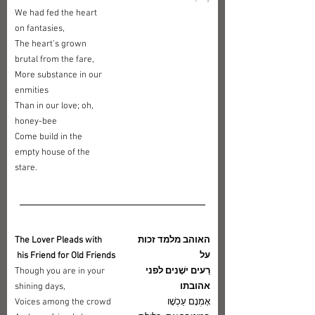
We had fed the heart 
on fantasies,
The heart’s grown 
brutal from the fare,
More substance in our 
enmities
Than in our love; oh, 
honey-bee
Come build in the 
empty house of the 
stare.
​האוהב מלמד זכות 
​The Lover Pleads with
על 
 his Friend for Old Friends
רֵעים ישָׁנים לפני 
Though you are in your 
אהובתו
shining days,
אָמְנָם עַכְשָׁו 
Voices among the crowd