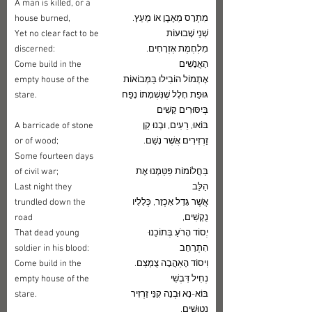
A man is killed, or a 
מִתְרָס מֵאֶבֶן אוֹ מֵעֵץ. 
house burned,
שְׁנֵי שָׁבוּעוֹת
Yet no clear fact to be 
מִלְחֶמֶת אֶזְרָחִים. 
discerned:
הָאֲנָשִׁים
Come build in the 
אֶתְמוֹל הוֹבִילוּ בַּמְּבוֹאוֹת
empty house of the 
גּוּפַת חָלָל שֶׁנִּשְׁמָתוֹ נָפַח 
stare.
בְּיִסּוּרִים קָשִׁים
בּוֹאוּ, רֵעִים, וּבְנוּ קַן 
A barricade of stone 
זַרְזִירִים אֲשֶׁר נָשַׁם.
or of wood;
Some fourteen days 
בַּחֲלוֹמוֹת פִּטַּמְנוּ אֶת 
of civil war;
הַלֵּב
Last night they 
אֲשֶׁר גָּדַל אַכְזָר, כְּלָלָיו 
trundled down the 
נֻקְשִׁים,
road
יְסוֹד הָרֹעַ בְּתוֹכֵנוּ 
That dead young 
הִתְרַחֵב
soldier in his blood:
וִיסוֹד הָאַהֲבָה צֻמְצַם. 
Come build in the 
נְחִיל דִּבְשִׁי
empty house of the 
בּוֹא-נָא וּבְנֵה קִנֵּי זַרְזִיר 
stare.
נְטוּשִׁים. 