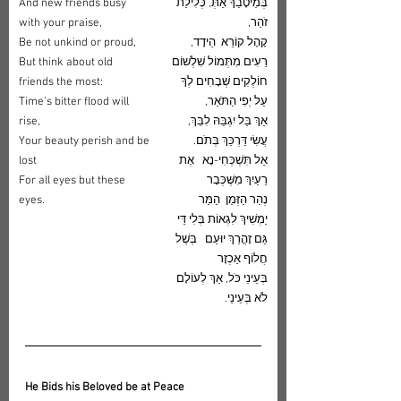
בְּמֵיטָבֵךָ אַתְּ, כְּלִילַת 
And new friends busy 
זֹהַר,
with your praise,
קָהָל קוֹרֵא  הֵידָד, 
Be not unkind or proud,
רֵעִים מִתְּמוֹל שִׁלְשׁוֹם
But think about old 
חוֹלְקִים שְׁבָחִים לְךָ 
friends the most:
עַל יְפִי הַתֹּאַר,
Time’s bitter flood will 
אַךְ בַּל יִגְבַּהּ לִבֵּךְ, 
rise,
עֲשִׂי דַּרְכֵּךְ בְּתֹם.
Your beauty perish and be 
אַל תִּשְׁכְּחִי-נָא   אֶת 
lost
רֵעַיִךְ מִשֶּׁכְּבָר
For all eyes but these 
נְהַר הַזְּמַן  הַמַּר 
eyes.
יַמְשִׁיךְ לִגְאוֹת בְּלִי דַּי
גַּם זָהֳרֵךְ יוּעַם   בְּשֶׁל 
חֲלוֹף אַכְזָר
בְּעֵינֵי כֹּל, אַךְ לְעוֹלָם 
לֹא בְּעֵינַי.
He Bids his Beloved be at Peace