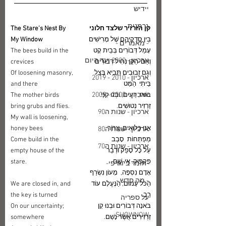
יידיש
גרמנית
​קן הזרזיר שלצד חלוני
​The Stare’s Nest By 
בֵּין סִדְקֵיהֶם שֶׁל מָרִישִׁים 
My Window
- מאמרים -
עָמַל דְּבוֹרִים בְּבַיִת קָט
The bees build in the 
ארכיון - 2020 ועד היום
וְאֵם-הַקֵּן נְחִיל דְּבוֹרִים
crevices
וְגַם זְבוּבִים תָּבִיא בְּצֵל 
Of loosening masonry, 
ארכיון - 2010 - 2019
בֵּיתִי  הַמָּט
and there
ארכיון - 2000 - 2009
בּוֹאוּ, רֵעִים, וּבְנוּ קִנֵּי 
The mother birds 
זַרְזִיר נְטוּשִׁים. 
bring grubs and flies.
ארכיון - שנות ה90
My wall is loosening, 
אָנוּ כְּלוּאִים, צְרוֹר 
honey bees
ארכיון - שנות ה80
מַפְתְּחוֹת  סָבַב
Come build in the 
ארכיון - שנות ה70
עַל כָּל סָפֵק וּדְבַר 
empty house of the 
פִּקְפּוּק. אֵי-שָׁם
stare.
-חומר ביוגרפי-
אָדָם נִסְפָּה,  מָעוֹן נִשְׂרַף 
- מה חדש -
הַכֹּל עָמוּם, הַנֶּעֱלָם עוֹד 
We are closed in, and 
רַב.
the key is turned
על ספריה
בֹּאנָה דְּבוֹרִים וּבְנוּ קַן 
On our uncertainty; 
SHOWNOW
זַרְזִירִים אֲשֶׁר נָשַׁם.
somewhere	