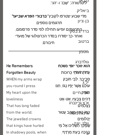
ח.באר
"
ליטרטורה
", "
שְׁבוֹ
" ו-"
הו
!".
ביאליק
מדי שבוע יצטרפו לקובץ
 "ברבורי הפרא שביער"
בן-ציון
תרגומים נוספים. 
התרגומים יופיעו תחילה לפי סדר פרסומם, 
ברדיצ'בסקי
ואחר-כך יסודרו בסדר הכרונולוגי של מועדי 
ברטוב
חיבורם.
גוטמן
גולדברג
​הוא זוכר יופי נשכח
He Remembers 
דור, מירי
עֵת זְרוֹעוֹתַי כְּרוּכוֹת  
Forgotten Beauty
סְבִיבֵךְ, לִבִּי חוֹבֵק
WHEN my arms wrap 
יל"ג
עוֹלָם אֲשֶׁר יָפְיוֹ נָגֹז, חִנּוֹ 
you round I press
חוֹמֵק.
גורי, חיים
My heart upon the 
דֵּהִים צְבָעָיו, אַט-אַט 
loveliness
א"צ גרינברג
נֶעֱלָמִים
That has long faded 
כְּמוֹ כֶּתֶר מִזָּהָב עֲטוּר 
from the world;
גרנות משה
יַהֲלוֹמִים
The jewelled crowns 
וולך, יונה
שֶׁמֶּלֶךְ הִשְׁלִיכוֹ אֶל מֵי 
that kings have hurled
בְּרֵכָה בְּעֵת מִרְדָּף.
In shadowy pools, when 
זך