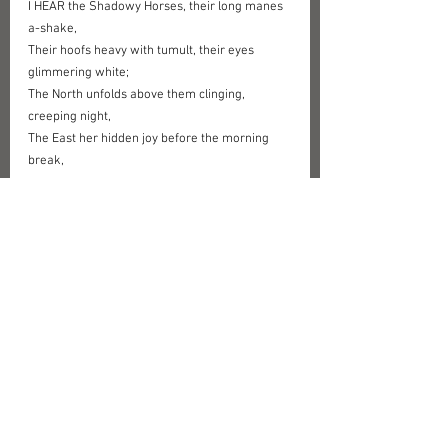
I HEAR the Shadowy Horses, their long manes 
a-shake,
Their hoofs heavy with tumult, their eyes 
glimmering white;
The North unfolds above them clinging, 
creeping night,
The East her hidden joy before the morning 
break,
The West weeps in pale dew and sighs passing 
away,
The South is pouring down roses of crimson 
fire:
O vanity of Sleep, Hope, Dream, endless Desire,
The Horses of Disaster plunge in the heavy 
clay:
Beloved, let your eyes half close, and your 
heart beat
Over my heart, and your hair fall over my 
breast,