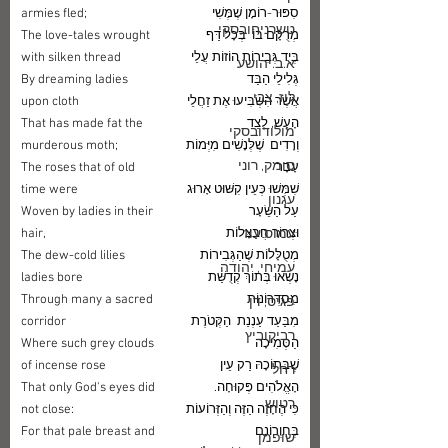
סִפּוּר-רוֹמָן שֶׁמֶּשִׁי 
armies fled;
טשרניחובסקי
מְרֻקָּם בּוֹ  בְּכָל דַּף
The love-tales wrought 
בְּיַד גְּבִירוֹת הוֹזוֹת עֲלֵי 
with silken thread
א.ב.יהושע
גְּלִילֵי הַבַּד
By dreaming ladies 
לוז, צבי
אֲשֶׁר הִשְׂבִּיעוּ אֶת זַחֲלֵי 
upon cloth
הָעָשׁ, לְצַד
That has made fat the 
מולודובסקי
וְרָדִים  שֶׁלְּנָשִׁים מִיְּמוֹת 
murderous moth;
סומק, רוני
עָבָר 
The roses that of old 
שִׁמְּשׁוּ כְּעֵין קִשּׁוּט אָרוּג 
time were
עגנון
עַל הַשֵּׂעָר
Woven by ladies in their 
עמוס עוז
וּצְרוֹר חֲבַצָּלוֹת 
hair, 
מְטֻלָּלוֹת שֶׁהַגְּבִירוֹת
The dew-cold lilies 
עמיחי, יהודה
נָשְׂאוּ בְּתוֹךְ קְדֻשַּׁת 
ladies bore
מִסְדְּרוֹנוֹת
Through many a sacred 
פגיס, דן
מִבַּעַד עַנְנַת  הַקְּטֹרֶת 
corridor
רביקוביץ
הַסְּמִיכָה
Where such grey clouds 
שֶׁבְּתוֹכָהּ רַק עֵין 
of incense rose
רחל
הָאֱלֹהִים פְּקוּחָה.
That only God's eyes did 
רטוש
כִּי הֶחָזֶה הַזֶּה וְהַזְּרוֹעוֹת 
not close:
בְּחִוְרוֹנָם
For that pale breast and 
שופמן