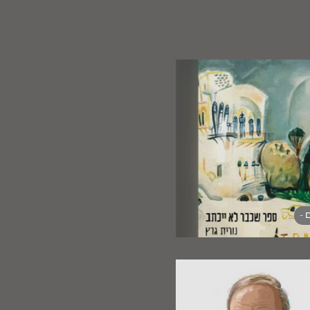
 -
חה וההכחשה