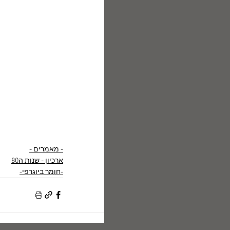
- מאמרים -
ארכיון - שנות ה80
-חומר ביוגרפי-