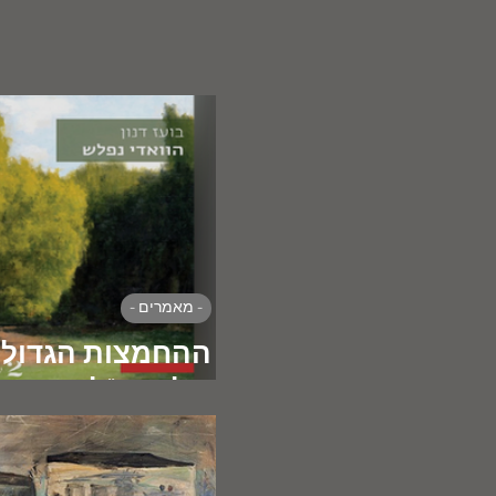
- מאמרים -
ההחמצות הגדולו
של המו"לות העב