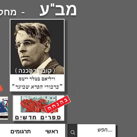
מב"ע
- מחקרי
( קובץ בהכנה )
ספרים חדשים
ראשי
תרגומים