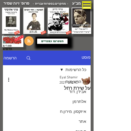
מב"ע
פרופ' זיוה שמיר
- מחקרים בספרות עברית -
( קובץ בהכנה )
הצטרפו כמנויים
ספרים
חדשים
הרשמה
פוסט
כל הרשימות
Eyal Shamir
כל הרשימות
12 ביוני 2021
על שירת רחל
אבידן, דוד
אלתרמן
איזקסון, מירון.ח
אתר