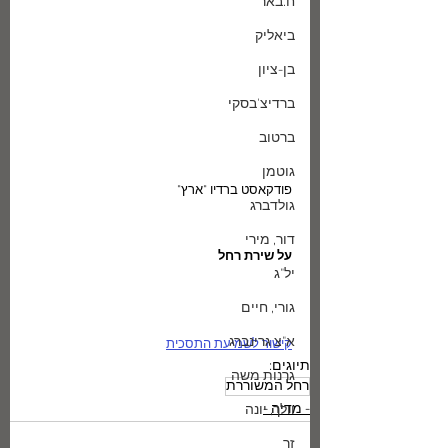
ח.באר
ביאליק
בן-ציון
ברדיצ'בסקי
ברטוב
גוטמן
פודקאסט ברדיו "ארץ" ​
גולדברג
דור, מירי
על שירת רחל 
יל"ג
גורי, חיים
א"צ גרינברג
קישור לשמיעת התסכית
תיוגים:
גרנות משה
רחל המשוררת
- מדיה -
וולך, יונה
זך