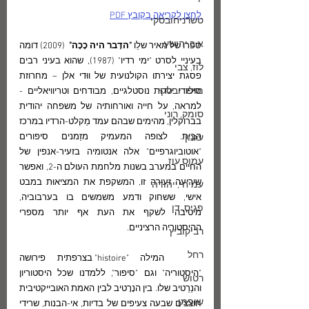
לחצו לקריאה בקובץ PDF
טשרניחובסקי
א.ב.יהושע
ספרו של מאיר שלֵו 
"הדָבר היה כָכָה" 
 (2009) דומה 
בעיניי לסרט "ימי רדיו" (1987), שהוא בעיני רבים 
לוז, צבי
פסגת יצירתו הקולנועית של ווּדי אלן – מחרוזת 
מולודובסקי
סיפורי ילדוּת נוסטלגיים, מבודחים וטריוויאליים - 
למראה, על חייה ואורחותיה של משפחה יהודית 
סומק, רוני
בברוקלין, מהימים שבהם עמד מַקלט-הרדיו במרכז 
הבית. לצופה המעמיק מזַמנים סיפורים 
עגנון
"אוטוביוגרפיים" אלה אנטומיה בזעיר-אנפין של 
עמוס עוז
החיים במערב בשנות מלחמת העולם ה-2, ואפשר 
שיריעה זעירה זו, המשקפת את המציאוּת במבט 
עמיחי, יהודה
אישי, ששחוק ודמע משמשים בו בערבוביה,  
פגיס, דן
מיטיבה לשקף את העת אף יותר מספרי 
ההיסטוריה הרציניים. 
רביקוביץ
רחל
	המילה "histoire" בצרפתית פירושה 
"היסטוריה" וגם "סיפור", ללמדנו שכל היסטוריון 
רטוש
והנַרַטיב שלו. בין הנָרָטיב לבין האמת האובייקטיבית 
שופמן
חוצצים שבעה צעיפים של בדיות, אי-הבנות, שרידי 