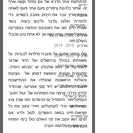
להתחקות אחר הדנ"א של עם נפתל וקשה-עורף 
יידיש
זה, שחזר כלהקת ציפורים פעם אחר פעם לאותה 
כברת ארץ, עבר את היַבּוֹק ונאבק בקשיים, כדי 
גרמנית
להפריח חולות מִדבר ולייבש ביצות, בעוד 
- מאמרים -
שאֶחיו-לדם חצו את האוקינוס והתערו באמריקה 
הקפיטליסטית, עבדו קשה אך לא אחת נהנו מהבלי 
ארכיון - 2020 ועד היום
העולם הזה.
ארכיון - 2010 - 2019
שלֵו מספר אמנם על מעברו מילדוּת לבגרות, על 
ארכיון - 2000 - 2009
משפחתו בנהלל ובירושלים ועל הדוד שהיגר 
ארכיון - שנות ה90
לאמריקה, אך רומז שלכולנו יש "סבתא רוסייה", 
סתגפנית וקנאית (האנשת דמותן של  הציונות 
ארכיון - שנות ה80
והעליות הראשונות שהולידו את ההתיישבות 
ארכיון - שנות ה70
העובדת), ולכולנו יש "דוד סֶם" אמריקני, שהחדיר 
לחיינו בדרכי-עָרמה את המותרות של "עגל הזהב" 
-חומר ביוגרפי-
הקפיטליסטי. התמהיל עז-הניגודים הזה שבין צנע 
- מה חדש -
סוציאליסטי נזירי לקפיטליזם חזירי עיצב את כל 
מציאוּת-חיינו במאה העשרים, לטוב ולרע. אם 
על ספריה
תרצו, הוא עיצב את פני העולם כולו בימי המתח 
הבין-גושי ו"המלחמה הקרה".
SHOWNOW