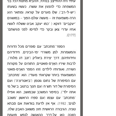
עתיד היה להתייצב בנהלל, ולהביא מתנות לכל בני 
המשפחה כדי להפגין את עושרו, כעשיו בשעתו 
("יש-לי-רב"). שלֵו מערים על קוראיו, ומתאר רגע 
הרה-משמעות זה – מעשה עולם-הפוך – במושגים 
"יעקביים" דווקא ( "כמו יעקב אבינו ששלח לעשיו 
אחיו עדרי צאן ובקר כדי לפייסו לפני פגישתם" 
[177]). 
	הספר "מתכתב" עם סופרים מכל הדורות 
והמשמרות, למן משוררי ימי-הביניים, חידודיהם 
וחידותיהם, דרך יצירת ביאליק ("זנב דג מלוח"), 
לרבות שיריו האַרְס-פואטיים, התוהים על מקורות 
השירה, ואגדותיו לילדים (זהו הספר האַרְס-פואטי 
המשמעותי ביותר שקראתי מעודי). הוא "מתכתב" 
עם הסיפורת של נחום גוטמן ("ביאטריצ'ה") ועם 
הסיפורת של דור תש"ח (עם חנוך ברטוב ב"של מי 
אתה ילד"). בסיפור המשכב שבמושב, הוא אפילו 
"מתכתב" עם עצמו (עם ספרו הראשון "משכב 
לצים", 1982). אף אין לדעת בוודאות אם סבתא 
טוניה, הגיבורה הראשית חוץ משואב-האבק שלה, 
הזוכה כאן על-דרך ההאנשה לנפש פועמת 