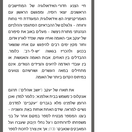
חיי הצנע חדורי-האידאולוגיה של המתיישבים 
הראשונים, יוצאי רוסיה, ומפגשם הראשון עם 
האמריקניזציה האָ-אידאולוגית, המעודדת חיי נוחות 
ורווחה – גלגולם של ההבראיזם הסתגפני וההלניזם 
הנהנתני מתורת ניצשה – מעלים באוב את סיפורם 
של יעקב אבי-האומה ואחיו עשיו, שנדד לארץ אדום, 
וחזר מקץ ימים רבים להיפגש עם אחיו שנשאר 
בכנען ולהכריז בגאווה: "יש-לי-רב". כלומר, 
ההבדלים בין האחים, אבות האומה והאנושות, או 
בין עובדי האדמה לרועים והציידים הנוודים, אינם 
מתחילים במאה העשרים, ושורשיהם נטועים 
במיתוס הקדום ביותר של האומה.
	את תוארו של יעקב ("יושב אוהלים") תרגם 
אונקלוס כ"משמש בבית אולפנא", כלומר למדן. ואכן 
הרומן שלפנינו מלא בגברים "יעקביים" למדנים, 
נשיים-למראה, שידם האחת אוחזת באֵת, והשנייה – 
בעֵט. המספר מבטיח לספר במקום אחר על בני 
משפחתו לדורותיהם ו"על נחלי היַבּוֹק שעברו ועל 
המאבקים שנאבקו" (13); אך אין צורך לחכות לספר 