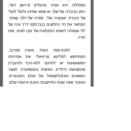
וממללת, היא טוניה מרגוליס מ"רומן רוסי", 
רומן-הבכורה של שלֵו, או שמא שתיהן גלגול לוקַלי 
של גיבורת "אנטוניה שלי", ספרה של וילה קאתר, 
המתאר את חיי החלוצים בנברסקה דרך עיניו של 
ילד שנשלח לחוותו החקלאית של סבו לאחר מות 
הוריו. 
	לפנינו ספר הגותי, מעניין ומורכב, 
המתחפש לפלייטון טריוויאלי. את אמירותיו 
המשעשעות יש "לתרגם" ללא-הרף ולהעבירן 
מהמציאוּת הילדית, האישית והממוזערת, לאוצר 
המושגים האינטלקטואלי של עולם המבוגרים, 
המקיף מאה שנות התיישבות וחובק-זרועות-עולם. 
האין טוניה, המגֵנה בקנאות על ביתה בקיץ מפני 
האבק ובחורף מפני הבוץ, מתעלה לדרגת סמל של 
המפעל הציוני-חלוצי, שביקש להפריח חולות מדבר 
ולייבש ביצות? נסו-נא "לתרגם" את מעשיה של 
האם בתיה, בתה של סבתא טוניה ואמו של מאיר 
שלֵו, למושגים קונצפטואליים בני-ימינו. בתיה, שלא 
רצתה להיכנע לתחלואי הקפיטליזם, בסופו של דבר 