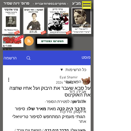
מב"ע
פרופ' זיוה שמיר
- מחקרים בספרות עברית -
( קובץ בהכנה )
הצטרפו כמנויים
ספרים
חדשים
הרשמה
פוסט
כל הרשימות
Eyal Shamir
כל הרשימות
13 באפר׳ 2024
על סבא שעבר את היבוק ועל אחיו שחצה
אבידן, דוד
את האוקינוס
אלתרמן
לרגל שנה לפטירת הסופר-
הדבר היה ככה
 מאת 
מאיר שלו
: סיפור 
איזקסון, מירון.ח
הגותי מעמיק המתחפש לסיפור טריוויאלי
אתר
מאיר שלו/ 
הדבר היה ככה
 / הוצאת עם עובד / 