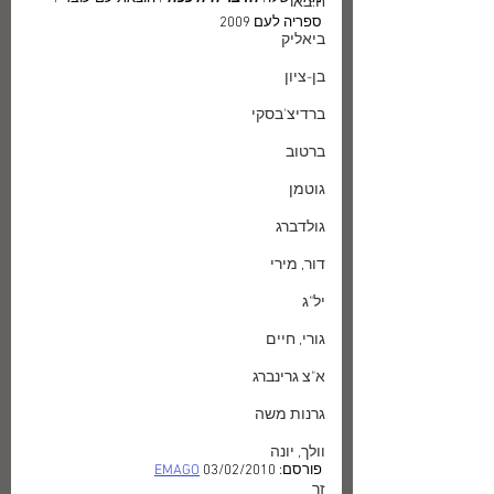
ח.באר
ספריה לעם 2009
ביאליק
בן-ציון
ברדיצ'בסקי
ברטוב
גוטמן
גולדברג
דור, מירי
יל"ג
גורי, חיים
א"צ גרינברג
גרנות משה
וולך, יונה
פורסם: 
 03/02/2010
EMAGO
זך