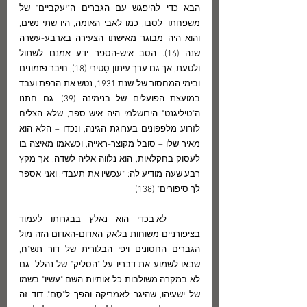
הבא כדי להיפגש עם הגברים ה"יעקביים" של 
משפחתו: לסבו, כמו לאבי האומה, היו שתי נשים, 
והוא היה מבוגר מאישתו הצעירה בארבע-עשרה 
שנה (16). הסב איש-הספר ידע אמנם לשתול 
ולטעת, אך גם ערך עיתון סַטירי (18), חיבר פזמונים 
ובימי המחסור של שנת 1931, נטש את הרפת ועבד 
במועצת הפועלים של בנימינה (39). גם חתנו 
ה"טיליגנט" הירושלמי היה איש-ספר, שלא הצליח 
לזרוע מלפפונים בערוגת הגינה, ונכדו – הלא הוא 
מאיר שלו – סובל מקוצר-ראייה, וכשאמו מאיצה בו 
לעסוק בחקלאות, הוא נלווה אליה לשדה, אך מקץ 
רבע שעה מודיע לה: "עכשיו את תעבדי, ואני אספר 
לך סיפורים" (138)
	לא בכדי הוא נאלץ בבגרותו לעמוד 
בציפורניים משוחות בלאק האדום-האדום הזה מול 
הגברים החסונים ויפי הבלורית של דור תש"ח, 
שבאו לשמוע את דבריו על "הסליק" של נהלל. גם 
לא במקרה משולבות כל אותיות השם "עשיו" בשמו 
של ישעיהו, שהיגר לאמריקה והפך ל"סֶם". דוד זה 