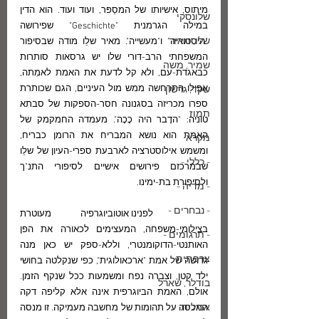
מיתוס, אישיותו של המסַפּר, ועוד ועוד. הוא הדין 
שלונסקי
במילה הגרמנית "Geschichte" שפירושה 
שלו, מאיר
"היסטוריה" ו"מעשייה". מאיר שלֵו מודה שבסיפור 
המשפחתי הרב-דורי שלו יש גרסאות סותרות 
שמיר, משה
כבאגדת-עם, ולא קל לדעת את האמת לאמִתה, 
אפילו התרחשה ממש מול העיניים, הגם שכותרת 
שקד, גרשון
ספרו מכריזה בסגנונה חסר-הספקות של סבתא 
תמוז
טוניה: "הדָבר היה כָכָה". מעמדה החמקמק של 
האמת הוא נושא המבריח את הרומן כבריח, 
מקרא
ומשמש אילוסטרציה לארבעת ספרי-העיון של שלֵו 
- כללי -
שבמרכזם פירושים אישיים לסיפורי התנ"ך 
ולסיפורת בת-ימינו. 
- מדיה -
- נבחרים -
	לפנינו אוטוביוגרפיה מעוטרת 
בצילומי-משפחה, המעצימים לכאורה את הפן 
- תרגומים -
האותנטי-הדוקומנטרי, וללא-ספק יש כאן מנה 
צרפתית
גדושה של אמת "ארכאולוגית", כפי שנקלטה בחושי 
ילד קטן, וצברה נפח ומשמעות ככל שנקף הזמן. 
בודלר, שארל
אולם, האמת הביוגרפית אינה אלא קליפה דקה 
אנגלית
המכסה על תהומות של מחשבה מעמיקה. זו מנסה 