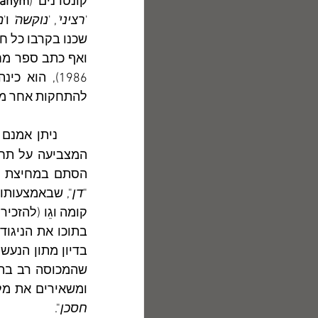
קונטרנים (
ranym
'
רציני'
, '
נוקשה' 
ו'
מ
ואף כתב ספר מחק
1986), הוא כינה את עצמו באחד משיריו בשם המוזר "
להתחקות אחר משמ
ניתן אמנם 
"
דן
קומה וגֵו (להזכי
בתוכו את הניגוד
ומשאירים את מל
חסכן
".