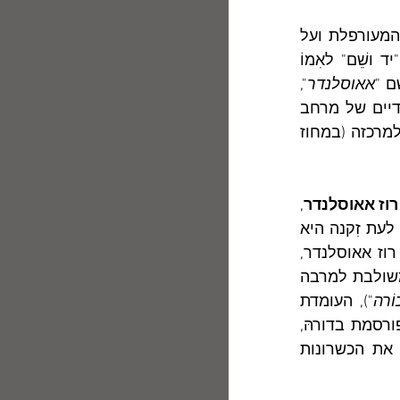
	ואולם, לא זו בלבד שדן פגיס הצהיר באמצעות השם "זָריאל" על זהותו המעורפלת ועל 
זרותו בארץ, כפי ששיער עמוס עוז. לדעתי הוא הקים באמצעות שֵׁם זה גם "יד ושֵׁם" לאִמוֹ 
ם "
אאוסלנדר
", 
" שרווח בקהילות אשכנז, השתרש במאגר השמות היהודיים של מרחב 
התרבות הגרמני עקב חיי נדודים והגירתם של יהודים ספרדים לצפון אירופה ולמרכזה (במחוז 
רוז אאוסלנדר
, 
שנולדה גם היא בבוקובינה. לימים היגרה רוז לאמריקה ושמה הלך לפניה, אך לעת זִקנה היא 
עזבה את ניו-יורק וסיימה את חייה בגרמניה, שבָּהּ הרגישה לדבריה "בבית".  רוז אאוסלנדר, 
ששם משפחתה העיד על זרוּתה, חיברה יותר מ-3000 שירים, שברבים מהם משולבת למרבה 
ֹרה
"), העומדת 
כמובן בניגוד אוקסימורוני לשמהּ. ייתכן שרוז אאוסלנדר, שהייתה משוררת מפורסמת בדורהּ, 
השתייכה למשפחת האֵם, ואפשר שפגיס חלם להיות משורר כדי להמשיך את הכשרונות 