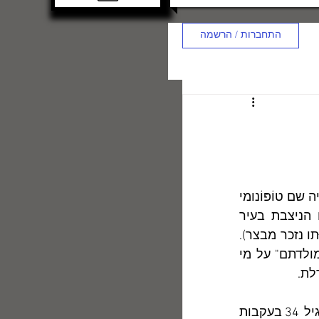
התחברות / הרשמה
 נולד במחוז בּוּקוֹבינה שברומניה ב-16 באוקטובר 1930. שם הולדתו היה שם טוֹפּוֹנומי 
" – כשם טירת-מבצר מימי הביניים הניצבת בעיר 
דרובטה-טורנו-סֶֶֶוֶורין בדרום מערב רומניה, על גדות הדנובה (בשירים על ילדוּתו נזכר מבצר). 
הוריו באו ממשפחות מבוססות, וכשנולד בנם הם האמינו שחייהם יתנהלו ב"מולדתם" על מי 
לת.
	למן 1934 הייתה דרכם רצופה שרשרת של אסונות קשים: אִמו מתה בגיל 34 בעקבות 