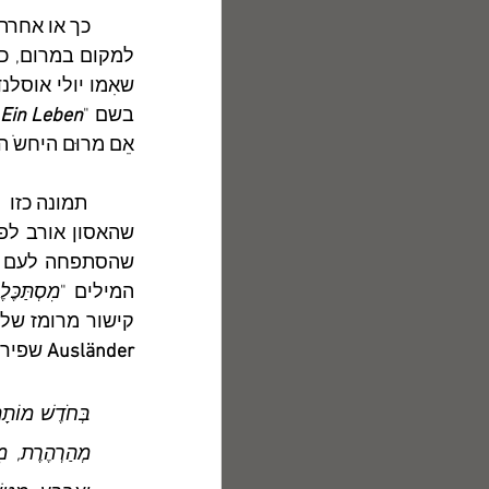
	כך או אחרת, פגיס שיווה לַשם "
בשם "
Ein Leben
אֵם מרוּם היחשֹ
שהסתפחה לעם י
המילים "
מִסְתַּכֶּל
קישור מרומז של
Ausländer 
שפירוש