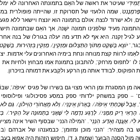
ְמִידִי
ֶּרמַנֶנט'
ר, 
"יוֹצֵא בְּשֶׁקֶט מִתּוֹךְ הַתַּצְלוּם וּמַזְקִין,/ מַזְקִין בִּזְהִירוּת, בְּשֶׁקֶט
את הפוקוס, לבודד אותה מן הרקע ולקַבּע את דמותה בזיכרון.
איפֹה
 – ספק במשחק ילדותי ספק במסע פסיכולוגי ופילוסופי לח
אֲבָל שָׁכַחְתִּי אֵיפֹה./ בָּאָרוֹן אֵינֶנִּי./ וְלֹא מֵאֲחוֹרֵי הַוִּילוֹן,/ גַּם לֹא 
א לִי/ אֶעֱנֶה וְאֵדַע: הִנְנִי"
. "המילה הנני" שבסוף השיר אינה מציינ