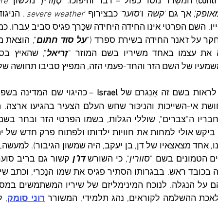
cont
) המשַׁדר מסר כפול – דבר והיפוכו. '
סֶוֶורין
" מלשון '
re
אופק
', אך גם '
קשה' 
ו'
סוער
' כבצירוף '
severe weather'
ר על ז'אנר החידה בשירת ספרד ("
על סוד חתום
זָריאל
", שהאיץ בס
עיו של השם הזר והחד-פעמי הזה, המפיץ סביבו תחושה של בידו
לראות בשם זה אָנַגרם של 
Israel 
רנו, אחד מצאצאיו של דן, בן יעקב, היה שמשון הגיבור). למעשה,
ים הטמונים בשם "
סוורין
", כי השורש 
דו"ן 
אכת ההשלמה לקוראים, נהג תלמידי, המשורר 
רוני סומק
, 