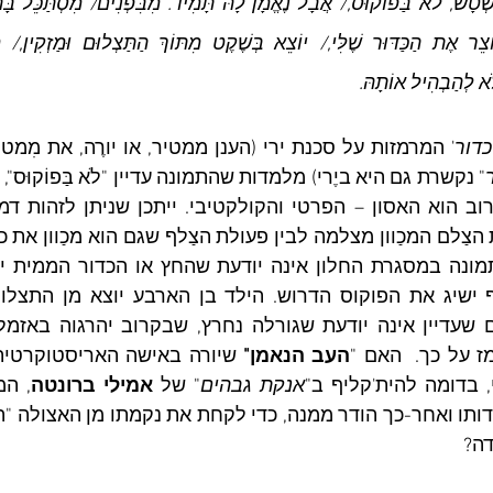
ֹּא לְהַבְהִיל אוֹתָהּ.
כדור
 על כך.  האם "
העב הנאמן"
 שיורה באישה האריסטוקרטית
, בדומה להית'קליף ב"
אנקת גבהים
" של 
אמילי ברונטה
דה?