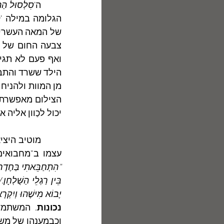
	ה'
סִלְסוּל הַתּ
הגלומה במילה '
פ
הילד ששרד והתבג
יכול לכַוון אליה 
	מוטיב היציאה מן המסגרת ומן הראי מצוי גם בשירו של פגיס "
עצמו ב"מחבואים"
"הִתְחַבֵּאתִי בַּחֶדֶר, 
יָבוֹא מִישֶׁהוּ וְיִקְרָ
נכונות