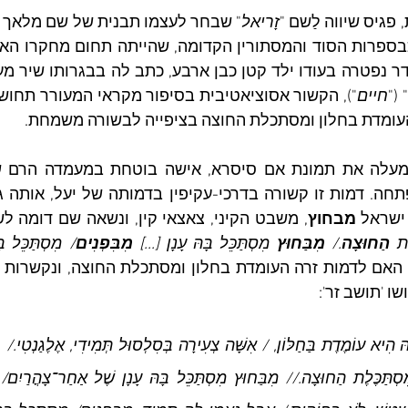
זָריאל
" ("
חיים
 העומדת בחלון ומסתכלת החוצה בציפייה לבשורה משמחת.
שראל 
מבחוץ
, משבט הקיני, צאצאי קין, ונשאה שם דומה לש
ֶת 
הַחוּצָה
./ 
מִבַּחוּץ
 מִסְתַּכֵּל בָּהּ עָנָן [...] 
מִבִּפְנִים
/ מִסְתַּכֵּל בּ
 האם לדמות זרה העומדת בחלון ומסתכלת החוצה, ונקשרות
ו 'תושב זר':