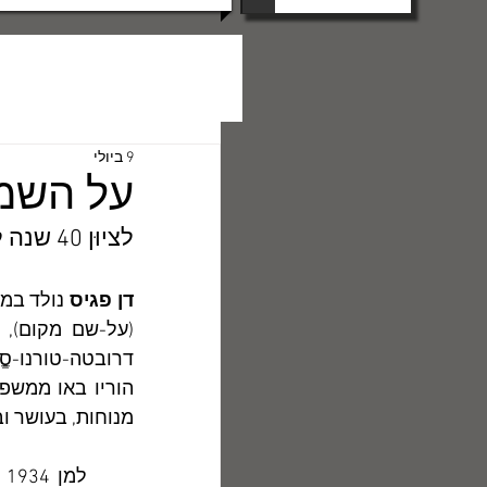
9 ביולי
על השמו
לציוּן 40 שנה לפטירת המשורר
דן פגיס
(על-שם מקום), ל
מנוחות, בעושר ו