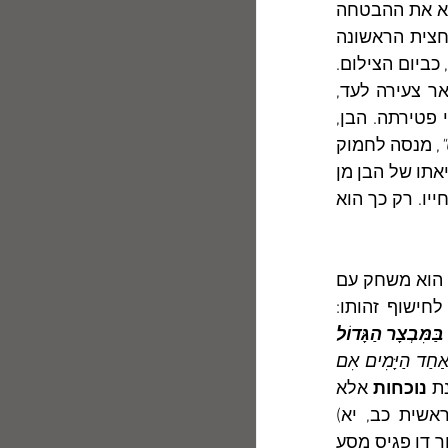
' שעיטר את ראשה של האֵם בתמונתה האחרונה לא ימלא את ההבטחה 
, שמה הלועזי של תסרוקת זו, שהייתה פופולרית במחצית הראשונה 
של המאה העשרים, ולא ישרוד לנצח. אולם בתמונה הוא יונצח ויישאר ללא פגע, כביום הצילום. 
צבעה החום של התמונה מעיד שלפנינו תמונה ישָׁנה, אך האִם שבתמונה תישאר צעירה לעד, 
ואף פעם לא תגיע לגיל זִקנה. היא אף לא תדע מה יעלה בגורלו של בנהּ אחרי פטירתה. הבן, 
"
, מנסה לחמוק 
מן המוות ולהניח לאִמו לרווֹת קצת מנוחה ונחת בימיה האחרונים עלי אדמות. יציאתו של הבן מן 
הצילום מאפשרת לו "לתפוס מרחק", להתבונן בתמונת אִמו מבחוץ ולחיות את חייו. רק כך הוא 
", שבּוֹ הוא משחק עם 
ישוף זהותו: 
בַּמִּבְצָר הַגָּדוֹל
בֵּין רַגְלֵי הַשֻּׁלְחָן./ הָרְאִי רֵיק מִמֶּנִּי./ לְרֶגַע נִדְמֶה לִי שֶׁאֲנִי בַּתְּמוּנָה עַל הַקִּיר./ בְּאַחַד הַיָּמִים אִם 
ת 
נוכחות
 אלא 
. המשתמש בה מצהיר: "הנני מוכן ומזומן", כבמענהו של אברהם (בראשית כב, יא) 
וכבמענהו של משה מול הסנה הבוער (שמות ג, ד). חיפוש הזהות היה אפוא בעבור דן פגיס מסע 