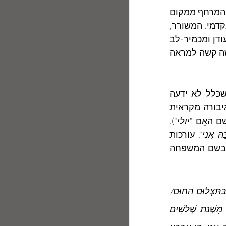
" שבחר לעצמו תבנית של שם מלאך המרחף ממקום 
למקום במרום, כבספרות הסוד והמסתורין הקדומה, שהייתה תחום מחקרו האקדמי. המשורר, 
שאִמו יולי אוסלנדר נפטרה בעודו ילד קטן כבן ארבע, כתב לה בבגרותו שיר מעודן ומכמיר-לב 
"), הקשור אסוציאטיבית בסיפור מקראי המעורר תחושה קשה למראה 
	תמונה כזו מעלה את תמונת אם סיסרא, אישה בוטחת במעמדה הרם שכּלל לא ידעה 
שהאסון אורב לפתחה. דמות זו קשורה בדרכי-עקיפין בדמותה של יעל, אותה גיבורה מקראית 
ם האֵם "
יולי
"). 
ָהּ אֲנִי
", עורכות 
 בשם המשפחה 
בְּחֹדֶשׁ מוֹתָהּ הִיא עוֹמֶדֶת בַּחַלּוֹן, / אִשָּׁה צְעִירָה בְּסִלְסוּל תְּמִידִי, אֶלֶגַנְטִי./ בַּתַּצְלוּם הַחוּם/ 
מְהַרְהֶרֶת, מִסְתַּכֶּלֶת הַחוּצָה.// מִבַּחוּץ מִסְתַּכֵּל בָּהּ עָנָן שֶׁל אַחַר־צָהֳרַיִם/ מִשְּׁנַת שְׁלֹשִׁים 