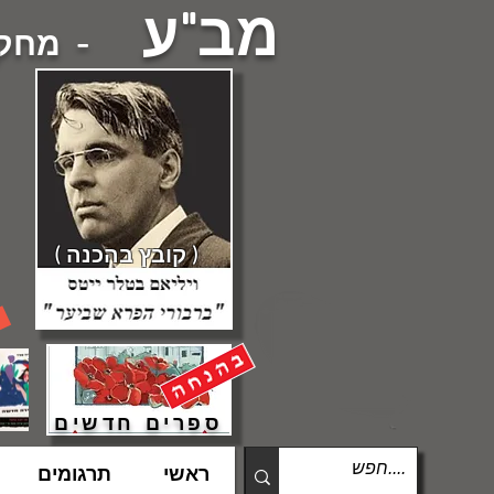
מב"ע
- מחקרי
( קובץ בהכנה )
ספרים חדשים
ראשי
תרגומים