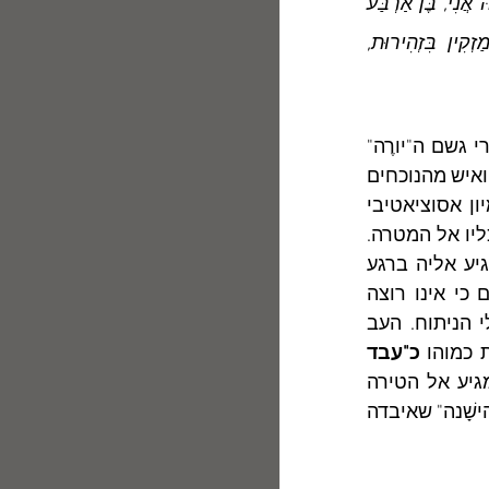
וְאַרְבַּע, מְטֻשְׁטָשׁ, לֹא בַּפוֹקוּס,/ אֲבָל נֶאֱמָן לָהּ תָּמִיד. מִבִּפְנִים/ מִסְתַּכֵּל בָּהּ אֲנִי, בֶּן אַרְבַּע 
כִּמְעַט,// עוֹצֵר אֶת הַכַּדּוּר שֶׁלִּי,/ יוֹצֵא בְּשֶׁקֶט מִתּוֹךְ הַתַּצְלוּם וּמַזְקִין,/ מַזְקִין בִּזְהִירוּת, 
' המרמזות על סכנת ירי (הענן ממטיר, או יורֶה, את מִמטרי גשם ה"יורֶה" 
" נקשרת גם היא ביֶרי) מלמדות שהתמונה עדיין "לֹא בַּפוֹקוּס", ואיש מהנוכחים 
אינו יודע כמה קרוב הוא האסון – הפרטי והקולקטיבי. ייתכן שניתן לזהות דמיון אסוציאטיבי 
כלשהו בין פעולת הצַלם המכַוון מצלמה לבין פעולת הצַלף שגם הוא מכַוון את כליו אל המטרה. 
האֵם העומדת כתמונה במסגרת החלון אינה יודעת שהחץ או הכדור הממית יגיע אליה ברגע 
שהצלם או הצלף ישיג את הפוקוס הדרוש. הילד בן הארבע יוצא מן התצלום כי אינו רוצה 
להפחיד את האֵם שעדיין אינה יודעת שגורלה נחרץ, שבקרוב יהרגוה באזמלי הניתוח. העב 
 כמוהו 
כ"עבד 
, המגיע אל הטירה 
שאליה הובא בילדותו ואחר-כך הודר ממנה, כדי לקחת את נקמתו מן האצולה "הישָׁנה" שאיבדה 