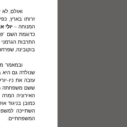
המנוחה – 
יולי א
כדוגמת השם "
פר
בוקובינה, שפרחה
	ובמאמר מוסגר: בין המשוררות היהודיות במאה ה-20 בולט שמה של 
האירוניה המרה 
המשפחתיים.