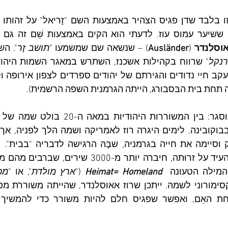
אוסלנדר
 (
Ausländer
) – שנשאה שם שמשמעו "
תושב זָר
". הש
נקל
 תחת בית הבּסבורג, הייתה הגרמנית השפה הרשמית).
המילה הטעונה
 Heimat= Homeland
("
ארץ מולדת
", או "
מכו