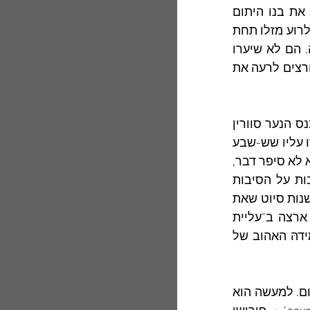
ניתוח כושל, ואביו, אחיין של מאיר דיזנגוף, החליט לעלות ארצה ולקחת אִתו את בנו היתום 
מֵאם. ואולם הורי האם לא הסכימו שנכדם יילקח אל יעד בלתי-נודע, והשאירוהו לרוע מזלו תחת 
עינם הפקוחה בבית המשפחה בבוקובינה, עד שיתבסס האב במולדת החדשה. הם לא שיערו 
שבעמדתם העקשנית והנוקשה כלפי בקשתו של חתנם שהתאלמן מבִּתם, הם חורצים לרעה את 
	ב-11 באוקטובר 1941, כשנתיים לאחר פרוץ מלחמת העולם השנייה, הוכנס הנער סוורין 
בן ה-11 ביחד עם סבו וסבתו, אל קרון רכבת שהובילם אל מחנה ריכוז, שם עברו עליו שש-שבע 
שנות נעוּרים בתנאים אל-אנושיים. על אֵימי השואה ומוראותיה ועל הישרדותו הוא לא סיפר דבר, 
אף לא לבני משפחתו הקרובים, ורק בשיריו מהבהֲבים פה ושם קטעי מחשבות על הסיבות 
והנסיבות שהותירוהו בחיים. רק בשנת 1947, כשהיה סוורין עלם כבן 17, אחרי שנות סיוט שאת 
פרטיהן הסתיר בקרבו (ועליהם לא סיפר לאיש, אפילו לא לאשתו), הוא הגיע ארצה ב"עליית 
דהּ האהוב של 
	שם הילדוּת הגלותי שאותו גנז המשורר הצעיר מעין רואים אינו רק שם מקום. למעשה הוא 