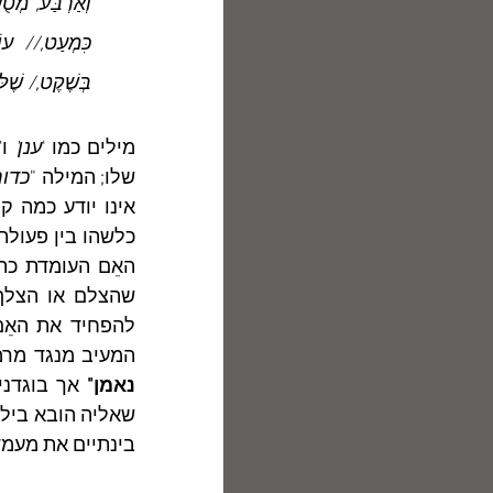
בְּשֶׁקֶט,/ שֶׁל
מילים כמו '
ענן' 
ו'
שלו; המילה "
כדור
המעיב מנגד מרמז
נאמן"
 אך בוגדני
בינתיים את מעמ