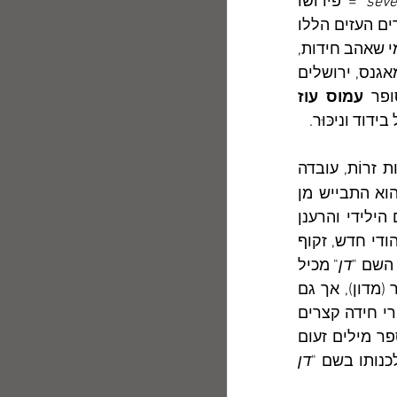
seve
' = פירושו 
. הניגודים העזים הללו 
שכנו בקרבו כל חייו. השם הפרטי אינו החידה היחידה שכָּרך פגיס סביב עֲברו. כמי שאהב חידות, 
", הוצאת מאגנס, ירושלים 
ופר
 עמוס עוז
ד וניכּוּר.
– כהיגוי שם המדינה בשפות זרוֹת, עובדה 
המצביעה על תחושת אי-השייכות והניכּוּר שחש העלם הצעיר בהגיעו ארצה. הוא התבייש מן 
הסתם במחיצת חבריו ה"צברים", שוללי הגלות, בשמו הפרטי הזר ובחר בשם הילידי והרענן 
", שבאמצעותו ביקש אולי למחות את חוויות ילדותו ולפתוח פרק חדש של יהודי חדש, זקוף 
 השם "
דן
" מכיל 
קשור גם בריב סוער (מדון), אך גם 
בדיון מתון הנעשה בכובד ראש. בבגרותו הסתיר פגיס את שמו הנָכרי, וכתב שירי חידה קצרים 
שהמכוסה רב בהם על הנגלה. לנוכח המינימליזם של שיריו המשתמשים במספר מילים זעום 
לכנותו בשם "
דן 