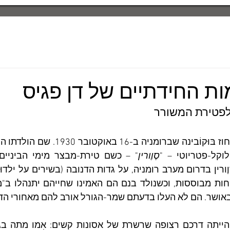
ת החידתיים של דן פגיס
וקל-פטריוטי – "
סֶוֶורין
באושר. הם לא העלו בדעתם שמר-הגורל אורב להם מאחורי הד