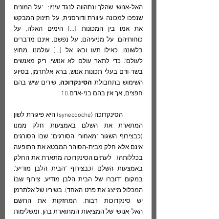
האל-אנושי שהלך ונתהווה לנגד עיניו:  "על המונים 
שנפכו למכונה עיוורת ודורסנית, על תינוק המבקש 
את אמו בין המכונות [...] הימים האלה, על 
כוחותיהם, על מניעיהם, על נפשם, אינם מדברים 
בלשוננו. כאילו תעו ובאו אל [...] עולמנו, מחוץ 
לעולם". כדי לתאר עולם לא אנושי, ריק מאנשים 
בשר-ודם בעלי תכונות אנוש, ברא אלתרמן, בסיוע 
השימוש בתחבולת 
הסינקדוכה
, שירים שיש בהם 
חפצים, אך אין בהם בני-אדם.10
	הסינקדוכה (synecdoche) היא פיגורת לשון 
המתארת את השלם באמצעות חלק ממנו  
(כבצירוף השגור "מאחורי הסורגים", שבּוֹ הסורגים 
אינם אלא חלק מבית-הסוהר המבטא את התופעה 
בכללותהּ).  לעתים הסינקדוכה מתארת את החלק 
באמצעות השלם (כבצירוף "הבית הלבן מודיע", 
במקום "דוברו של הבית הלבן מודיע, צירוף שבּוֹ 
המכלול מייצג את פרט האחד). בשיריו של אלתרמן 
יש סינקדוכות רבות, המחזקות את הרושם 
האל-אנושי של המציאות המתוארת בהן, ומשלימות 