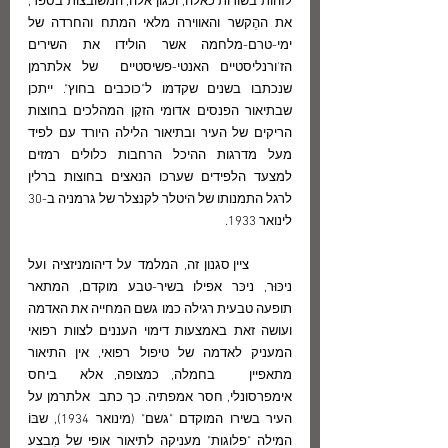
לזהות בשורות כאלה, וכגון אלה, המשובצות בספר, 
את ההֶקשר והאווירה מלאי המתח והחרדה של 
ימי-טרם-מלחמה אשר הולידו את השירים 
הז'ורנליסטיים האנטי-פשיסטיים  של אלתרמן 
שנכתבו בשנים שקדמו ל"כוכבים בחוץ". ייתכן 
שבתיאור הפנסים אדומי הזקָן המהלכים בחוצות 
הריקים של העיר ובתיאור הלילה היורד עם לפיד 
מעל מדרגות ההיכל הרחבות כלולים רמזים 
למצעד הלפידים שערכו הנאצים בחוצות ברלין 
לרגל התמנותו של היטלר לקנצלר של גרמניה ב-30 
לינואר 1933.
	ציין סגנון זה, המלמד על דיהומניזציה ועל 
ניכּוּר, ניכּר אפילו בשיר-טבע מוקדם, המתאר 
תופעה טבעית רגילה כמו גשם המחייה את האדמה 
ועושה זאת באמצעות דימוי העננים לצוות רפואי 
המעניק לאדמה של טיפול רפואי, אין התיאור 
מתאפיין   בחמלה, כמצופה, אלא  ביחס 
אימפרסונלי, חסר אמפתיה. כך כתב  אלתרמן על 
העיר בשירו המוקדם "גשם" (מינואר 1934), שבּוֹ 
המילה "פלוגות" מעניקה לתיאור אופי של מִבצע 