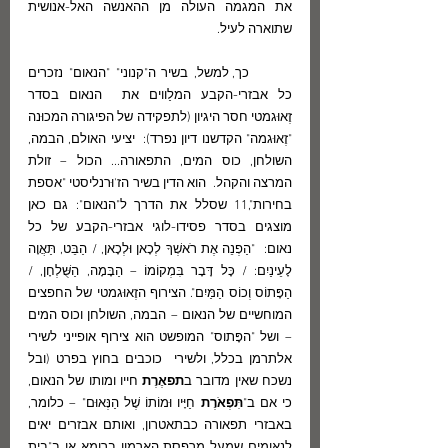
את המגמה העולה מן ההאנשה האל-אנושית 
שתוארה לעיל.  
	כך, למשל, בשיר ה"קנוני" "הנאום" נזכרים 
כל אבזרי-הקבע המלַווים את  הנאום בסדר 
זֶאוּגמטי חסר היגיון (לתפקידה של הפיגורה המכוּנה 
"זֶאוּגמה" הקדשנו דיון נפרד):  יציעי האולם, הבמה, 
השולחן, כוס המים, התפאורה... הכול – זולת 
המרצה והקהל.  הוא הדין בשיר הז'וּרנליסטי "אספת 
בחירות",11 שסלל את הדרך ל"הנאום": גם כאן 
מוצגים בסדר פסידו-לוגי אבזרי-הקבע של כל 
נאום:  "הַפְנֵה אֶת רֹאשְׁךָ לְכָאן וּלְכָאן, / הַבֵּט, תַּאֲוָה 
לָעֵינַיִם: / כָּל דָּבָר בִּמְקוֹמוֹ – הַבָּמָה, הַשֻּׁלְחָן, / 
הַפָּתוֹס וְכוֹס הַמַּיִם". הצירוף הזֶאוּגמטי של החפצים 
המוחשיים של הנאום – הבמה, השולחן וכוס המים 
– ושל "הפָּתוס" המופשט הוא צירוף אופייני לשירי 
אלתרמן בכלל, ולשירי  כוכבים בחוץ בפרט (ובל 
נשכח שאין מדובר ב
תפאֶרֶת 
חייו ומותו של הנאום, 
כי אם ב"
תִּפְאֹרֶת 
חַיָּיו וּמוֹתוֹ שֶׁל הַנְּאוּם" – כלומר, 
באבזרי תפאורה כבתאטרון, ואותם אבזרים יאים 