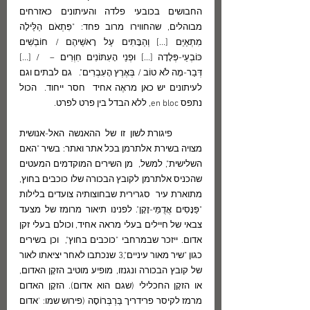
החבושים בכובעי פלדה והעיתונים כאזרחים 
מבוהלים, שהחווירו מרוב פחד: "פִּתְאֹם הַלַּילָה 
מִתְאַיֵּם [...] וְהַבָּתִים עַל רָאשֵׁיהֶם / חוֹבְשִׁים 
כּוֹבְעֵי-פְּלָדָה [...] וּפְנֵי הָעִתּוֹנִים חִוְּרִים –  / [...] 
דְּבַר-מָה לֹא טוֹב / בְּאֶרֶץ הָעִבְרִים".   גם לבתים וגם 
לעיתונים יש כאן מראֶה אחיד  חסר ייחוד.  הכול 
נתפס en bloc, ללא הבדל בין פרט לפרט. 
	פיגורת לשון זו של ההאנשה האל-אנושית 
מצויה בשירת אלתרמן בכל אתר ואתר: בשיר "האם 
השלישית", למשל,  מן השירים המוקדמים המעטים 
שהכניס אלתרמן לקובץ הבכורה שלו כוכבים בחוץ, 
מתוארת עיר  סגרירית שבחוצותיה צועדים בלילות 
"פַּנָּסִים אֲדֻמֵּי-זָקָן". לפנינו תיאור מרומז של מצעד 
צבאי של חיילים בעלי מראה אחיד, וכולם בעלי זקן 
אדום. ייזכר שבמרחבי "כוכבים בחוץ",  וכן בשירים 
כגון "שיר מאור עיניים",3 שנכתבו לאחר יציאתו לאור  
של קובץ הבכורה ונגנזו, מופיע מוטיב הזקָן האדום, 
או הזקָן החכלילי (שגם הוא אדום). הזקָן האדום 
מרמז לקיסר פרידריך בַּרְבְּרוֹסָה (פירוש שמו: 'אדום 