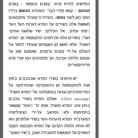
החדשים לחיית פרא: "בָּאָדָם הַחָפְשִׁי, / בָּאָדָם 
הַנּוֹהֵם
, / קִנְאוּ חֲזִירֵי-הַבָּר" (המנהיג 
הנואם 
ברדיו 
הופך כאן ליצור 
נוהם
). ביצירה ה"קנונית" מתבטאים 
חששות אלה בשירים על הפרא ויערות העד העד 
("סתו עתיק", "אל הפילים", "שיר שלושה אחים" 
ועוד); בשירים אלה אין לפנינו התקסמוּת מן "הפרא 
האציל", אלא חשש מן האָטַוויזם שעתיד לחזור אל 
העולם על-ידי פָּגָנים גרמנים, שאמנם עטו על 
עצמם חליפה ועניבה, אך מתנהגים כמו יצורי פרא 
פריהיסטוריים.
	יש הרואים בשירי הפרא שבכוכבים בחוץ 
אות להתקסמות מן הרומנטיקה שהתרפקה על 
הפרימיטיביזם ועָרגה בנוסטלגיה אל "הפרא האציל" 
(bon sauvage).6  ואולם, הפרא בשירי כוכבים 
בחוץ אינו "הפרא האציל", אותו "זָר" ו"אחֵר" שנשאר 
בתמימותו ולא נסתאב על-ידי הציוויליזציה 
המערבית. הפרא מיערות-העד בשירי אלתרמן הוא 
לא אחת גלגולו הקדום של הפרא הטבטוני הפָּגָני 
המאיים על האנושות להאבידה (ואכן, ב"שיר השקר" 