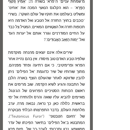
מ"שמחת עניים" ה"פרא" בשורה 25: "אַמִּיץ וְזָקוּף 
הַפֶּרֶא" – הוא הקלגס הנאצי המכה את "אחינו" 
ומשליט בעולמנו את חוקיו של עולם השקר). בשירי 
"כוכבים בחוץ" החזרה אל הטבע ואל האדמה היא 
תכופות חזרה אל האָטָוויזם המאיים, המטיל צל כבד 
על החיים המודרניים וגורר אותם אל יערות העד 
ואל "יְמוֹת הַזְּאֵב הָאֲבוּדִים".7
	שירים אלה אינם יוצאים מהנחה מוקדמת 
שלפיה טבע האדם טוב מיסודו. אין בהם נהייה אחר 
הפּראי ופרימיטיבי, כי אם רתיעה ופחד מפּניהם. 
מתוך שורותיו של שיר כדוגמת "אל הפילים" ניתן 
להבין שדווקא לאחר שהעולם הוצף באורהּ הלבן 
של התבונה והגיע לשיא הקִדמה, שוב מרימים את 
ראשם הכוחות הסטיכיים הפרועים של הג'ונגל, 
מאיימים להביא עליו שואה והרס ולהחזירו אל ימי 
בראשית. כלולה כאן, כך נראה, נבואה מרה, ערב 
מלחמת העולם, בדבר התפרצותו הבלתי מבוקרת 
של "הזעם הטבטוני" ("Teutonicus Furor"), 
המתבטא ב"אל הפילים" בתיאור הפיכתו של עדר 
ממושמע, נבון ותרבותי, לעֵרב-רב של  חיות פרא 