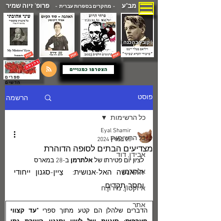
מב"ע
פרופ' זיוה שמיר
- מחקרים בספרות עברית -
( קובץ בהכנה )
הצטרפו כמנויים
ספרים
חדשים
הרשמה
פוסט
כל הרשימות
Eyal Shamir
כל הרשימות
28 במרץ 2024
מצדיעים הבתים לסוּפה הדוהרת
אבידן, דוד
לציוּן יום פטירתו של 
אלתרמן
 ב-28 במארס
אלתרמן
ההאנשה האל-אנושית:  צַיין-סגנון ייחודי 
וחסר-תקדים
איזקסון, מירון.ח
אתר
הדברים שלהלן הם קטע מתוך ספרי
 "עד קצווי 