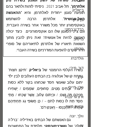
ח.באר
העברית: סוגיות של לשון וסגנון בשירת נתן 
אלתרמן"
, תל-אביב 2021.  ניסיתי לזהות ולתאר בהם 
ביאליק
תופעת סגנון ייחודית לאלתרמן, והיא 
"ההאנשה 
האל-אנושית"
. אלתרמן הרבה להשתמש 
בן-ציון
באוקסימורון יותר מכל משורר אחר בשירה העברית, 
ברדיצ'בסקי
וגם צייני-הסגנון שלו הם אוקסימורוניים.  כיצד יכולה 
האנשה להיות אל-אנושית? זאת ניתן להבין מתוך 
ברטוב
השוואת תיאוריו של אלתרמן לתיאוריהם של סופרי 
גוטמן
הדור שקדם להופעת המודרניזם בשירה העברי. 
גולדברג
דור, מירי
בשירו הקלסי-הרומנטי של 
ביאליק 
"תיקון חצות" 
נמתח קו של אנלוגיה בין הבתים העלובים לבין ילד 
יל"ג
יתום עלוב שאנשי חסד שכחוהו בקור ללא כסות 
גורי, חיים
לעורו: "וּבָתִּים מָטִים, סְחוּפִים, שֹׁמְמִים / יַשְׁחִירוּ 
פְנֵיהֶם פֹּה וָשָׁם; / וּכְיָתוֹם עָלוּב, אֲשֶׁר שָׁכְחוּ / מְתֵי 
א"צ גרינברג
חֶסֶד תֵּת לוֹ כְסוּת לְחֹם – / כֵּן חֲשׂוּפֵי גַג תַּחְתֵּיהֶם 
גרנות משה
שָׁחֲחוּ, / הִתְכַּנְּסוּ – וַיֵּאָנְקוּ דֹם".   
וולך, יונה
	גם האנשתם של הבתים באידיליה "ברל'ה 
זך
חולה" של 
טשרניחובסקי
, מלמדת על התחשבות 