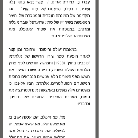
עָבְרוּ בָּן כִּנְזִירִים אַחִים, /  אֲשֶׁר יָצְאוּ בְּסַךְ גָּבֹהַּ 
וְשָׁבִיר, / בִּפְרֹחַ נִשְׁמָתָם שֶׁל מַיִם וַאֲוִיר").  זהו  
תקדימה של תמונתה הנָכרית והמנוכרת של  העיר 
המואנשת בשיר "יין של סתו", שהערפל עובר מעליה 
ומרטיב במטפחת את שפתי האספלט ואת 
מצחותיהם של פנסי הגז.
	במאמרו "עולם והיפוכו",  שחוּבּר זמן קצר 
לאחר הופעת ספר שיריו הראשון של אלתרמן 
"כוכבים בחוץ" (1938) וחמישה חודשים לפני פרוץ 
מלחמת העולם השנייה, הביע המשורר הצעיר את 
חששו מפני היצורים הלא-אנושיים הנבראים בחסות 
המשטרים הטוטליטריים. אלתרמן הבין אל-נכון כי 
משטרים אלה משַׁנים באמצעות אינדוקטרינציה את  
המוח, מערכת העצבים והחושים של נתיניהן, 
וכדבריו:
מול פני העולם קם עכשיו אויב בן 
גזע שאינו שלו, גזע שאינו אנושי. יש 
להשליט את ההכרח כי המלחמה 