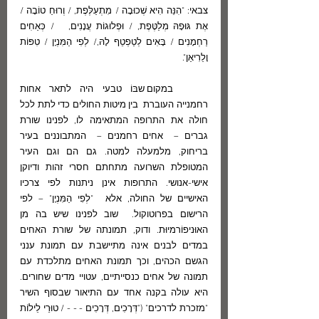
צבאי: "הִנֵּה הִיא שְׁכוּבָה / מִתְעַלֶּפֶת, / וְרוּחַ טוֹבָה / 
אֶת גּוּפָהּ מְלַטֶּפֶת, / וּפְלוּגוֹת עֲנָנִים,   / כְּאַחִים 
רַחְמָנִים / בָּאִים לְטַפְטֵף לָהּ,/ לְפִי הַמִּנְיָן / טִפּוֹת 
וָלֵרִיאַן".
	במקום שבּוֹ טבעי היה לתאר אחות 
רחמנייה העוברת  בין מיטות החולים כדי לתת לכל 
חולה את התרופה המתאימה לו, לפנינו שורת 
גברים –  אחים רחמנים –  המתבוננים בעיר 
בריחוק, מלמעלה למטה. גם הם וגם העיר 
המטופלת השרועה מתחתם חסרי זהות ודיוקן 
אישי-אנושי. התרופות אינן ניתנות לפי צרכיו 
האישיים של החולה, אלא  "לְפִי הַמִּנְיָן" – לפי 
הרישום בפרוטוקול.  שוב לפנינו שיש בה מן 
האוּניפוֹרמיוּת. ודוק, תמונתה של שורת האחים 
במדים לבנים אינה מתיישבת עם תמונת ענני 
הגשם הכהים, וכך תמונת האחים מתלכדת עם 
תמונה של אחים כנסייתיים, עטויי מדים שחורים.  
היא עולה בקנה אחד עם התיאור שבסוף השיר 
"מזכרת לדרכים" ("דְּרָכִים, דְּרָכִים - - - / טוּרֵי לֵילוֹת 