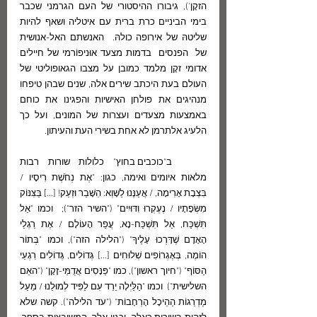
הזקָן'), גיבורו ההיסטורי של העם הגרמני שכבר 
בימי הביניים כרת ברית עם איטליה ושאף להיות 
שליטהּ של אירופה כולהּ.  האנשתם האל-אנושית 
של  הפנסים  בדמות מצעד אוּניפוֹרמי של חיילים 
אדומי זקָן מלמד כמובן על מצבו הגאופוליטי של  
העולם בעת היכתב שירים אלה, שנים שבהן טיפחו 
מנהיגים את פולחן האישיות והפגינו את כוחם 
באמצעות מצעדים ועצרות של המונים, ועל כך 
הלעיג אלתרמן לא אחת בשירי העת והעיתון.
	ב"כוכבים בחוץ" כלולות שורות רבות 
מלאות איומים ואימה, כגון: "אֶת נְחֹשֶׁת רִיסָיו / 
בִּצְבָת אָרִימָה, / אֲעַנֶּנוּ לַשָּׁוְא: הִשָּׁבֵר וּזְעַק! [...] בַּצִּנּוֹק 
מִשְּׂפָתָיו / נֶעֶקְרוּ וִדּוּיִים" ("השיר הזר");  וכמו "אַל 
תִּשְׁכַּח, אַל תִּשְׁכַּח-נָא, עֲפַר הָעוֹלָם / אֶת רַגְלֵי 
הָאָדָם שֶׁדָּרְכוּ עָלֶיךָ" ("הלילה הזה"), וכמו "בְּתוֹר 
הוֹמֶה, בְּאֶגְרוֹפִים שְׁלוּחִים [...] גְּדוֹלִים, גְּדוֹלִים רִגְעֵי 
הַסּוֹף" ("חיוך ראשון"), כמו "פַּנָּסִים אֲדֻמֵּי-זָקָן" ("האֵם 
השלישית")  וכמו "הַלַּיְלָה יֵרֵד עִם לַפִּיד לְמוּלֵנוּ / מֵעַל 
מַדְרֵגוֹת הַהֵיכָל הָרְחָבוֹת" ("עד הלילה"). קשה שלא 