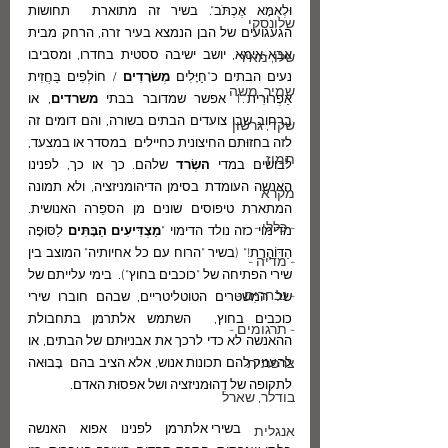
וּלְאִמָּא אֶכְתֹּב". בשיר זה מתוארת  תחושות 
שלונסקי
הגעגועים של הבן הנמצא בעיר זרה, הרחק מבית 
אבא-אימא, יושב ישיבה ססטית בחדרו, ומסביבו 
שלו, מאיר
נעים הבתים כ"חַיָּלִים 
מְשׂרָדִים 
/ חוֹלְפִים בַּחֲזִית 
שמיר, משה
אַפְרוּרִית".1 אפשר שמדובר בבתי 
משרדים
, או 
ברחוב שבו צועדים הבתים בשורה, והם דומים זה 
שקד, גרשון
לזה בחזוּתם החיצונית כחיילים  במסדר או במצעד, 
תמוז
לבושים במדי 
השְׂרד 
שלהם. כך או כך, לפנינו 
האנשה העומדת בסימן הדיהומניזציה, ולא תמונה 
מקרא
המתארת טיפוסים שונים מן הספֵרה האנושית. 
- כללי -
מדימוי כזה נולד הדימוי "
מַצְדִּיעִים הַבָּתִּים
 לַסּוּפָה 
הַדּוֹהֶרֶת!" (בשיר "הרוח עם כל אחיותיה" המוצב בין 
- מדיה -
שירי הפתיחה של "כוכבים בחוץ").  בימי עלייתם של  
- נבחרים -
של המִשטרים הטוטליטריים, שבהם חוברו שירי 
כוכבים בחוץ,  השתמש אלתרמן בתחבולת 
- תרגומים -
ההאנשה לא כדי לרכך את אבניוּתם של הבתים, או 
צרפתית
להעניק להם תכונות אנוש, אלא הציב בהם  בָּבוּאה 
לתקופה של דֶהוּמניזציה ושל אפסוּת האדם.
בודלר, שארל
	בשירי אלתרמן לפנינו אפוא האנשה  
אנגלית