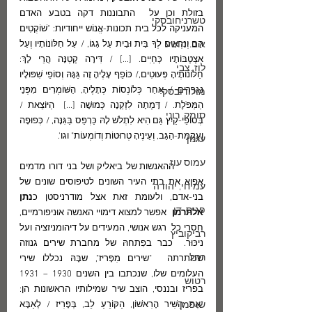
בזולת וכן על  התבוננות דקה בטבע האדם 
טשרניחובסקי
המעניקה לכל בית תכונות-אֱנוֹש ייחודיות: "שׁוֹקְטִים 
א.ב.יהושע
הֵם וְנִרְאִים לְךָ בַּיִת וּבַיִת עַל גַּגּוֹ, / עַל חַלּוֹנוֹתָיו וְעַל 
אִצְטְבּוֹתָיו כְּחַיִּים. [...] / דִּירָה קְטַנָּה הֲרֵי לָךְ: 
לוז, צבי
חַלּוֹנוֹתֶיהָ פְּעוּטִים,/ כּוֹפֵף עָלֶיהָ זֶה גַּגָּהּ וְסוֹפֵי שִׁפּוּלָיו 
נִגְרָרִים / אַחַר כְּלוֹנְסוֹת כְּתָלֶיהָ, הַשּׁוֹמְרִים מִפְּנֵי 
מולודובסקי
הַמַּפֹּלֶת. / דָּמְתָה לִזְקֵנָה כְּמוּשָׁה [...]  הַיּוֹצֵאת / 
סומק, רוני
בְּסוֹפֵי-קַיִץ גַּם הִיא לִתְלֹש לָהּ כַּרְפַּס בַּגִּנָּה, / כְּפוּפָה 
וַעֲקֻמַּת-הַגַּב, וְעֵינֶיהָ טְרוּטוֹת וְדוֹמְעוֹת" וגו'.
עגנון
עמוס עוז
	ההאנשות של ביאליק ושל בני דורו מדמים 
אפוא את בתי העיר השונים לטיפוסים שונים של 
עמיחי, יהודה
בני-אדם, ולעומת זאת אצל מודרניסטן כ
נתן 
פגיס, דן
אלתרמן
  אפשר למצוא דימויי האנשה אוּניפורמיים,  
חסרי כל  רגש אנושי, המעידים על דיהומניזציה ועל 
רביקוביץ
ניכּוּר.  כבר בפִתחהּ של מחברת שירים גנוזה 
רחל
שכותרתה  "שירים מִפָּריז", שבָּהּ נכללו שירי 
העלומים שלו, שנכתבו בין השנים 1930 – 1931 
רטוש
בפריז ובננסי, הוצב שיר שמילותיו הראשונות הן: 
שופמן
"אֶת הַשִּׁיר הָרִאשׁוֹן, הַקּוֹרֵעַ לֵב, בְּפָּרִיז / לְאַבָּא 