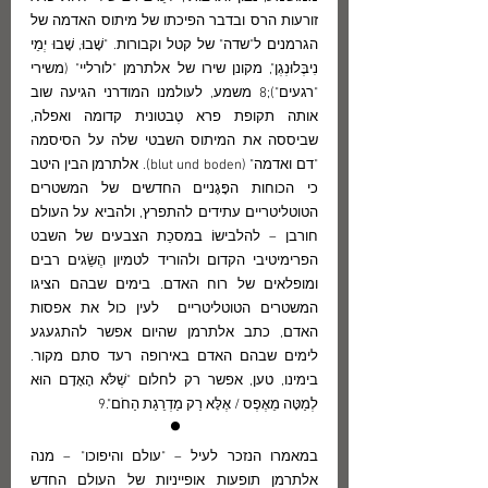
זורעות הרס ובדבר הפיכתו של מיתוס האדמה של 
הגרמנים ל"שדה" של קטל וקבורות. "שָׁבוּ, שָׁבוּ יְמֵי 
נִיבֶּלוּנְגְן", מקונן שירו של אלתרמן "לורליי" (משירי 
"רגעים");8 משמע, לעולמנו המודרני הגיעה שוב 
אותה תקופת פרא טֶבטונית קדומה ואפלה, 
שביססה את המיתוס השבטי שלה על הסיסמה 
"דם ואדמה" (blut und boden). אלתרמן הבין היטב 
כי הכוחות הפָּגָניים החדשים של המשטרים 
הטוטליטריים עתידים להתפרץ, ולהביא על העולם 
חורבן – להלבישוֹ במסכַת הצבעים של השבט 
הפרימיטיבי הקדום ולהוריד לטמיון הֶשֵּׂגים רבים 
ומופלאים של רוח האדם. בימים שבהם הציגו 
המשטרים הטוטליטריים  לעין כול את אפסות 
האדם, כתב אלתרמן שהיום אפשר להתגעגע 
לימים שבהם האדם באירופה רעד סתם מקור. 
בימינו, טען, אפשר רק לחלום "שֶׁלֹּא הָאָדָם הוּא 
לְמַטָּה מֵאֶפֶס / אֶלָּא רַק מַדְרֵגַת הַחֹם".9
 • 
במאמרו הנזכר לעיל – "עולם והיפוכו" – מנה 
אלתרמן תופעות אופייניות של העולם החדש 