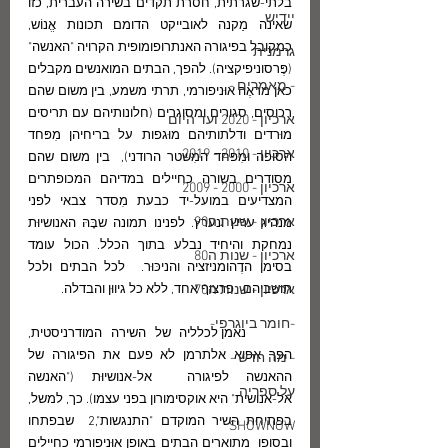
בלתי-שגרתית, חסרת תקדים בשירה העברית, כזו  
יידיש
שאינה מַקנה לאובייקט הדומם תכונות אֱנוֹש,  
כמקובל בפיגורה האנתרופומופית הקרויה "האנשה" 
גרמנית
(פֶּרסוניפיקציה). להפך, הבתים המואנשים מקבלים 
- מאמרים -
כאן מראֶה אוּניפורמי, תרתי משמע, בין משום שהם 
רכוסים, סגורים ומסוגרים (חלונותיהם עם תריסים 
ארכיון - 2020 ועד היום
מוּרדים ודלתותיהם מוּגפות על בריחיהן מִפּחד 
ארכיון - 2010 - 2019
הסוּפה ומִפּחד המִשטר הרודני),  בין משום שהם 
מסודרים בשורה כחיילים במדיהם המכופתרים 
ארכיון - 2000 - 2009
המצדיעים במועל-יד כבעת מִסדר צבאי לפני 
ארכיון - שנות ה90
מנהיג עריץ ונערץ. לפנינו תמונה שבָּהּ האנושיוּת 
נמחקת והיחיד נבלע בתוך הכלל. הכול עומד 
ארכיון - שנות ה80
בסימן הדֶהומניזציה והניכּוּר.  לכל הבתים ולכל 
ארכיון - שנות ה70
תושביהם   פרצוף אחד, ללא כל גיווּן והבדלה.
-חומר ביוגרפי-
	נאמן לכלליה של השירה המודרניסטית, 
הפך אפוא אלתרמן לא פעם את הפיגורה של 
- מה חדש -
ההאנשה לפיגורה  אל-אנושיוּת ("האנשה 
על ספריה
אל-אנושית" היא אוקסימורון בפני עצמו). כך, למשל, 
בפתיחת השיר המוקדם "התנגשות",2  שבפתחו 
SHOWNOW
ובסופו  מתוארים הבתים באופן אוּניפורמי כחיילים 