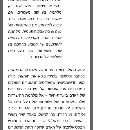
התלויה עכשיו באוויר, אם תתחולל 
בגלוי או תימשך בסמוי, אינה רק 
מלחמה בין שני משטרים. אם 
יימשכו הדברים כמו שהם כיום, 
צפויה לאנושות, אם בהתנגשות של 
נשק או בהיאבקות פנימית, מלחמה 
אחרת. אחד מקרבותיו העצומים 
והקדמונים של הטבע. מלחמה בין 
שתי משפחות של בעלי-חיים 
לשליטה על הכדור. 4 
לרוע המזל, נבואת-זעם זו של אלתרמן התממשה 
ככתבה וכלשונה. בשיריו ביטא את חששותיו אלה 
מפני הדיהומניזציה שמשליטים המִשטרים האפלים 
המדרדרים את האנושות אל ימיו הפריהיסטוריים 
של האדם ביערות-העד – אל מלחמת ההישרדות 
שלו כמלחמתם של משפחות של בעלי-חיים על 
השליטה על מרחב מחייתן אגב הכחדת היריב 
וסילוקו מן הזירה. כך, למשל, באחד שיר משירי 
"רגעים" ("רדיו וינאי"),5 שבּוֹ מתוארת במפורש 
הבסטיאליזציה של האדם שהפך תחת המשטרים 