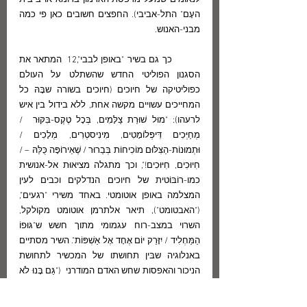
לנאומים שמעל מרפסת הארמון ברומא או ב"בית 
העָם" התל-אביבי). החפצים חשובים כאן פי כמה 
מבני-האנוש.
	כך גם בשיר "באופן לבבי",12  המתאר את 
הסגנון הפוליטי החדש שהשתלט על העולם 
כפוליטיקה של חיוכים (חיוכים בשורה שבָּהּ כל 
המחייכים עשויים מקשה אחת, ללא בידול בין איש  
לרעהו): "מוּל שׁוּרַת צַלָּמִים, בְּכָל טֶקֶס-בִּקּוּר  /  
מְחַיְּכִים דִּיפְּלוֹמָטִים, מִינִיסטְרִים, מְלָכִים / 
וּתְמוּנוֹת-הַצִּלּוּם מוֹכִיחוֹת בְּבֵרוּר / שֶׁאֵירוֹפָּה כֻּלַּהּ – / 
חִיוּכִים, חִיּוּכִים!", וכך מתגלה מציאוּת אל-אנושית 
כמו-רוֹבּוֹטית של חיוכים הנדלקים וכבים לעין 
המצלמה באופן אוטומטי. באחד משירי "רגעים", 
("האבטומט"), תיאר אלתרמן אוטומט מקולקל, 
השרוי במצב-רוח עגמומי מתוך חשש ש"גּוּפוֹ 
הַמַּחְלִיד / יִזָּרֵק יוֹם אֶחָד אֶל אַשְׁפּוֹת". השיר מסתיים 
באנלוגיה שבּין תחושתו של המכשיר לתחושת 
הניכור והאפסות שחש האדם המודרני  ("גַּם בָּנוּ לֹא 
פַּעַם, בִּכְלוּב הֶחָזֶה, / נוֹלַד רֶגֶשׁ דּוֹמֶה... אַבְטוֹמַטִּי..."). 
ובדומה למכשיר האוטומט החלוד שבשיר 