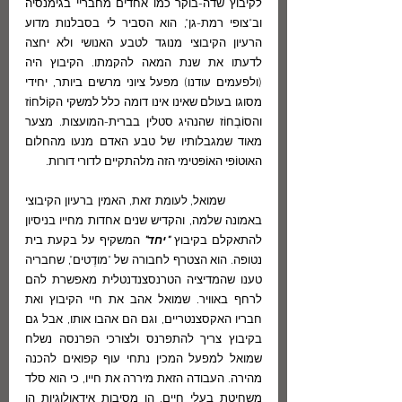
לקיבוץ שדה-בוקר כמו אחדים מחבריי בגימנסיה 
וב"צופי רמת-גן", הוא הסביר לי בסבלנות מדוע 
הרעיון הקיבוצי מנוגד לטבע האנושי ולא יחצה 
לדעתו את שנת המאה להקמתו. הקיבוץ היה 
(ולפעמים עודנו) מפעל ציוני מרשים ביותר, יחידי 
מסוגו בעולם שאינו אינו דומה כלל למשקי הקוֹלחוֹז 
והסוֹבְחוֹז שהנהיג סטלין בברית-המועצות. מצער 
מאוד שמגבלותיו של טבע האדם מנעו מהחלום 
האוּטוֹפּי האוֹפּטימי הזה מלהתקיים לדורי דורות.
	שמואל, לעומת זאת, האמין ברעיון הקיבוצי 
באמונה שלמה, והקדיש שנים אחדות מחייו בניסיון 
להתאקלם בקיבוץ 
"יחד"
 המשקיף על בקעת בית 
נטופה. הוא הצטרף לחבורה של "מודֶטים", שחבריה 
טענו שהמדיציה הטרנסצנדנטלית מאפשרת להם 
לרחף באוויר. שמואל אהב את חיי הקיבוץ ואת 
חבריו האקסצנטריים, וגם הם אהבו אותו, אבל גם 
בקיבוץ צריך להתפרנס ולצורכי הפרנסה נשלח 
שמואל למפעל המכין נתחי עוף קפואים להכנה 
מהירה. העבודה הזאת מיררה את חייו, כי הוא סלד 
משחיטת בעלי חיים, הן מסיבות אידאולוגיות הן 