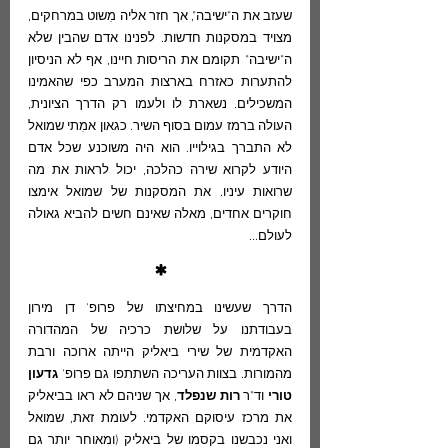
שעזב את ה"ישיבה", אך חזר אליה מִשוט במרחקים, 
מצויד במסקנות חדשות. לפנינו אדם שהבין שלא 
ה"ישיבה" תקומם את הריסות חיינו, אף לא הניסיון 
להתערות כאזרח בארצות המערב כפי שהאמינו 
המשכילים. נשארת לו ולעמו רק הדרך הציונית, 
העולה ברמז עמום בסוף השיר. כגאון אמִתי שמואל 
לא התברך בגילוייו. הוא היה משוכנע שכל אדם 
היודע לקרוא שירה כהלכה, יכול לראות את מה 
שרואות עיניו. את המסקנות של שמואל אימצו 
חוקרים אחדים, מאלה שאינם חשים להביא גאולה 
לעולם...
*
הדרך שעשינו במחיצתו של פרופ' דן מירון 
בעבודתנו על שלושת כרכיה של המהדורה 
האקדמית של שירי ביאליק הייתה ארוכה ורבת 
מהמורות. בצוות העריכה השתתפו גם פרופ' 
גדעון 
טורי
 וד"ר 
רות שנפלד
, אך שניהם לא ראו בביאליק 
את מרכז עיסוקם האקדמי. לעומת זאת, שמואל 
ואני נכבשנו בקסמו של ביאליק (ומאוחר יותר גם 