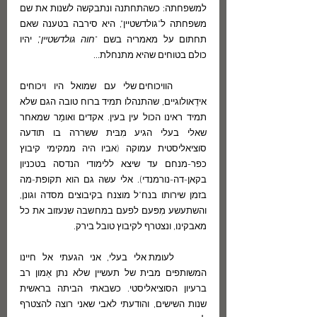
למשפחתה: כשהתחתנה ונתבקשה לשנות את שם 
משפחתה ל"גולדשטיין", היא סירבה בטענה שאם 
תחתום על מאמריה בשם "
חוה גולדשטיין
", יהיו 
כולם בטוחים שהיא מתנחלת...
	הוויכוחים שלי עם שמואל היו ויכוחים 
אידֵאולוגיים, שהתנהלו תמיד ברוח טובה הגם שלא 
תמיד ראינו הכול עין בעין. אקדים ואומַר שמאחר 
שאלי בעלי הגיע מִבּית ששררה בו תודעה 
סוציאליסטית עמוקה (אביו היה ממקימי קיבוץ 
כפר-מנחם עד שיצא ללימודי הנדסה בטכניון 
בקאן-דה-נורמנדי). אלי עשה גם הוא תקופת-מה 
בזמן שירותו בנח"ל מוצנח בקיבוצים מסדה וגונן, 
והשתעשע מִפּעם לפעם במחשבה שנעזוב את כל 
מאבקינו, ונצטרף לקיבוץ טובל בירק.
	לעומת אלי בעלי, אני הגעתי אל חיינו 
המשותפים מבית של תעשיין שלא נתן אֵמון רב 
ברעיון הסוציאליסטי. כשבאתי הביתה בראשית 
שנות השישים, והודעתי לאבי שאני רוצה להצטרף 