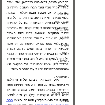
מהקיבוץ העירה, לבית-הוריו ברמת-גן, ועוד) נעשה 
שלונסקי
בעידוד נמרץ מצִדי ומצד חבריו הטובים. הייתה בו 
תמימות, אך גם תבונה, הבנה ויכולת התבוננות 
שלו, מאיר
בלתי מצויות. הוא ידע היטב מיהו מי, ומה כל אחד 
שמיר, משה
"שווה" מן הבחינה המקצועית (גם על הבכירים 
ממנו הוא ידע למתוח ביקורת נוקבת). לא אמנה את 
שקד, גרשון
שמות החוקרים ששמואל רחש להם הערכה 
תמוז
עמוקה, ולא אמנה את אלה שפקפק ביכולותיהם. 
לא קיבלתי ממנו מנדאט לעשות כן. רק אומַר 
מקרא
שבנושא הזה שררה בינינו תמימות דעים גמורה. 
- כללי -
הוא היה בן-השיח היחיד שלי בענייני ספרות, שהבין 
כל דבר לעומקו, וכן היה לו חוש הומור נדיר וכישרון 
- מדיה -
לחידודי לשון שיצאו "מהשרוול", לפי ההקשר. הוא 
- נבחרים -
והשיחות הממושכות שהיו לי אִתו יחסרו לי מאוד.
- תרגומים -
	אזכיר דוגמה אחת בלבד של חידודי הלשון 
הרבים שהמציא "על אתר" ורק שתי דוגמאות מתוך 
צרפתית
החידושים שהביא בספרו "
מכל העמים
" (2010), 
בודלר, שארל
שיצא בסדרה היוקרתית "
הֵילֵל בן חיים למדעי 
היהדות
" של הוצאת הקיבוץ המאוחד. כשיצא 
ספרו 
אנגלית