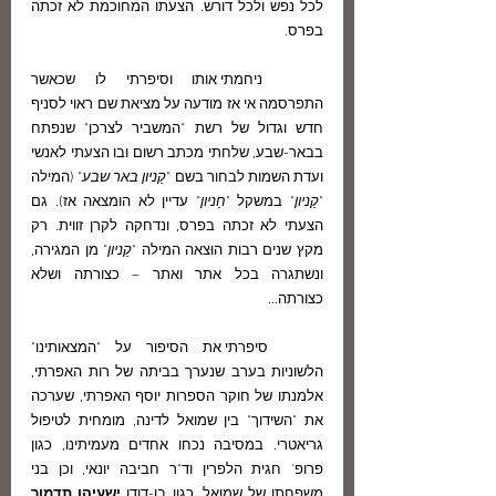
לכל נפש ולכל דורש. הצעתו המחוכמת לא זכתה 
בפרס. 
	ניחמתי אותו וסיפרתי לו שכאשר 
התפרסמה אי אז מודעה על מציאת שם ראוי לסניף 
חדש וגדול של רשת "המשביר לצרכן" שנפתח 
בבאר-שבע, שלחתי מכתב רשום ובו הצעתי לאנשי 
ועדת השמות לבחור בשם "
קַניון באר שבע
" (המילה 
"
קַניון
" במשקל "
חַניון
" עדיין לא הומצאה אז). גם 
הצעתי לא זכתה בפרס, ונדחקה לקרן זווית. רק 
מקץ שנים רבות הוּצאה המילה "
קַניון
" מן המגירה, 
ונשתגרה בכל אתר ואתר – כצורתה ושלא 
כצורתה...
	סיפרתי את הסיפור על "המצאותינו" 
הלשוניות בערב שנערך בביתה של רות האפרתי, 
אלמנתו של חוקר הספרות יוסף האפרתי, שערכה 
את "השידוך" בין שמואל לדינה, מומחית לטיפול 
גריאטרי. במסיבה נכחו אחדים מעמיתינו, כגון 
פרופ' חגית הלפרין וד"ר חביבה יונאי, וכן בני 
משפחתו של שמואל, כגון בן-דודו 
ישעיהו תדמור