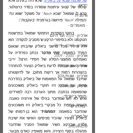
של שלמה שבא על ביאליק
, שלא היה בעינינו אלא 
יידיש
קולאז' של קטעי עיתונות שסודרו בסדר כרונולוגי, 
קרא לו שמואל "
שבא Nach
" על משקל "
שווא נח
" 
גרמנית
(המילה "
Nach
" פירושה בגרמנית "
בעקבות
").
- מאמרים -
	בחקר הספרות התמקד שמואל בפרשנות 
ארכיון - 2020 ועד היום
הטקסט, ולא בסיפורי הרקע ש"מסביב לנקודה". הוא 
ארכיון - 2010 - 2019
היה היחיד מכל פרשני ביאליק שהבחין שנאום 
המרד בפואמה "
מֵתי מִדבּר
" נכתב כפרודיה על 
ארכיון - 2000 - 2009
נאומיהם מפוצצי-הסלע של חסידי הרצל, יריבי 
ארכיון - שנות ה90
אחד-העם, שבחרו לדעת ביאליק הצעיר להתהדר 
בהצהרות רמות אך ריקות מתוכֶן. עד לדוקטורט 
ארכיון - שנות ה80
שחיבר שמואל על הפואמות של ביאליק בהדרכת 
פרופ' עוזי שביט, היו חוקרי ביאליק משוכנעים 
ארכיון - שנות ה70
שהפואמה נכתבה מתוך הערכה רבה למורדים, 
-חומר ביוגרפי-
ואיש לא חש שמדובר בגילוי של אירוניה כאובה. 
ודוגמה נוספת: כל מבקרי ביאליק היו משוכנעים 
- מה חדש -
שהדובר בפואמה "
המתמיד
" הוא בן-דמותו של 
על ספריה
ביאליק הצעיר, שהכיר מניסיונו האישי את ישיבת 
ווֹלוֹז'ין שברקע השיר. שמואל הסביר שהדובר 
SHOWNOW
מתגלה בסוף היצירה, והוא מאופיין כאדם מבוגר, 