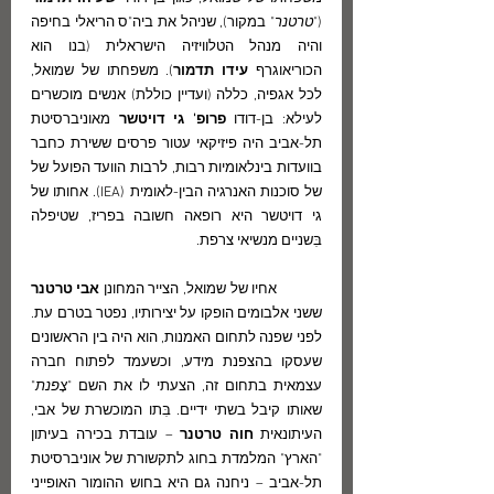
("
טרטנר
" במקור), שניהל את ביה"ס הריאלי בחיפה 
והיה מנהל הטלוויזיה הישראלית (בנו הוא 
הכוריאוגרף 
עידו תדמור
). משפחתו של שמואל, 
לכל אגפיה, כללה (ועדיין כוללת) אנשים מוכשרים 
לעילא: בן-דודו 
פרופ' גי דויטשר
 מאוניברסיטת 
תל-אביב היה פיזיקאי עטור פרסים ששירת כחבר 
בוועדות בינלאומיות רבות, לרבות הוועד הפועל של 
של סוכנות האנרגיה הבין-לאומית (IEA). אחותו של 
גי דויטשר היא רופאה חשובה בפריז, שטיפלה 
בִּשניים מנשיאי צרפת.
	אחיו של שמואל, הצייר המחונן 
אבי טרטנר
ששני אלבומים הופקו על יצירותיו, נפטר בטרם עת. 
לפני שפנה לתחום האמנות, הוא היה בין הראשונים 
שעסקו בהצפנת מידע, וכשעמד לפתוח חברה 
עצמאית בתחום זה, הצעתי לו את השם "
צָפנת
" 
שאותו קיבל בשתי ידיים. בִּתו המוכשרת של אבי, 
העיתונאית 
חוה טרטנר
 – עובדת בכירה בעיתון 
"הארץ" המלמדת בחוג לתקשורת של אוניברסיטת 
תל-אביב – ניחנה גם היא בחוש ההומור האופייני 