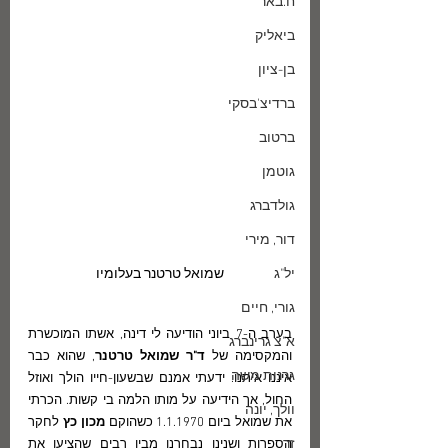
ח.באר
ביאליק
בן-ציון
ברדיצ'בסקי
ברטוב
גוטמן
גולדברג
דור, מירי
שמואל טרטנר בעלומיו
יל"ג
גורי, חיים
בערב ה-7 ביוני הודיעה לי דינה, אשתו המוכשרת 
א"צ גרינברג
והמקסימה של 
ד"ר שמואל טרטנר
, שהוא כבר 
גרנות משה
איננו איתנו. ידעתי אמנם שבשעון-חייו הולך ואוזל 
החול, אך הידיעה על מותו הלמה בי קשות. הכרתי 
וולך, יונה
את שמואל ביום 1.1.1970 כשהוקם 
מכון כץ
 לחקר 
זך
הספרות ושנינו נבחרנו מבין רבים שהציעו את 