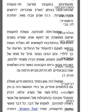
מועמדותם בעקבות מודעה חד-פעמית 
טשרניחובסקי
שהתפרסמה בעיתון 
"הארץ"
 שהכריזה: 
"דרושים 
חוקרי ספרות"
. 55.5 שנים עברו מאז: "חתיכת 
א.ב.יהושע
היסטוריה".
לוז, צבי
	שמואל חלה לאחרונה, ונשלח לתקופת 
מולודובסקי
שיקום ממושכת, אך דווקא אותו, שסייע בשנים 
סומק, רוני
האחרונות בהתנדבות לקשישים לא הצליח הצוות 
הרפואי לשקם ו"להעמיד על הרגליים". הודעתי על 
עגנון
כך לילדיי, והם הגיבו בצער גדול על מותו של 
עמוס עוז
שמואל הטוב והצנוע, שאותו הכירו משחר ילדותם. 
הוא היה מבאי-ביתנו הקבועים כאשר גרנו כשלושים 
עמיחי, יהודה
שנה בגבעתיים, לא הרחק מביתו הרמת-גני.
פגיס, דן
	שמואל היה גאון נסתר בתחומו וידען מופלג 
רביקוביץ
גם בתחומים אחרים, אך בחיי המעשה היה בו מין 
רחל
mélange בלתי-מצוי של כשרון עילאי, זיכרון 
פנומנלי ומבוכה בהתנהלות מול רִשעותם של אנשי 
רטוש
רָשויות למיניהם.  לאמִתו של דבר, כל דבר מעשי 
(חיבור הדוקטורט, ספרו 
"מכל העמים"
, החזרה 
שופמן