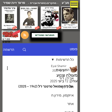
מב"ע
פרופ' זיוה שמיר
- מחקרים בספרות עברית -
( קובץ בהכנה )
הצטרפו כמנויים
ספרים
חדשים
הרשמה
פוסט
כל הרשימות
Eyal Shamir
כל הרשימות
9 ביוני 2025
מעולה וצנוע
אבידן, דוד
עודכן:
12 ביוני 2025
על ד"ר שמואל טרטנר ז"ל (1942 – 2025)
אלתרמן
איזקסון, מירון.ח
אתר