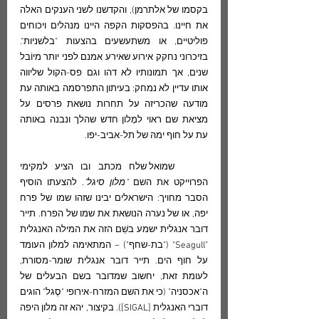
בקסמו של אלתרמן), והקדשנו לשני הענקים האלה 
את חיינו. בהפסקות הקפה היינו מנהלים ויכוחים 
פוליטיים, או משתעשעים בהצעות "בלשניות". 
בזיכרוני נחקק אירוע שאירע אמנם לפני יותר מיוֹבל 
שנים, אך תמונותיו לא דהו וגם פס-הקול שליווה 
אותו עדיין לא נמחק: בעיתון התפרסמה באותה עת 
מודעה שהכריזה על תחרות נושאת פרסים על 
מציאת שם ראוי למָלון חדש שהלך ונבנה באותה 
עת על חוף ימהּ של תל-אביב-יפו.
	שמואל שלח מכתב ובו הציע למקימי 
הפרוייקט את השם 
"מלון סיגל"
. להצעתו הוסיף 
הסבר מחויך: הישראלים יבינו שזהו שמו של פרח 
יפה, או של נערה הנושאת את שמו של הפרח. תייר 
דובר אנגלית ישמע בשֵׁם הזה את המילה האנגלית 
"Seagull" ("בת-שחף") – המתאימה למלון העומד 
על חוף הים. תייר דובר אנגלית שומר-מסורת, 
לעומת זאת, יחשוב שמדובר בשם הבעלים של 
ה"אכסניה" (כי את השם המזרח-אירופי "סֶגל" הוגים 
דוברי האנגלית [SIGAL]). בקיצור, יהא זה מלון היפה 