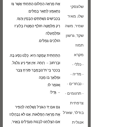
אֶת מַרְאֵה הַחֲלוֹם הַתַּחְתִּי אֲשֶׁר גָּז
שלונסקי
נִתְאַמֵּץ לְתָאֵר בְּמִלִּים:
שלו, מאיר
בַּכְּבִישִׁים נִשְׁתַּתְּקוּ הַבֶּנְזִין וְהַגַּז,
שמיר, משה
רַק מִלְּמַטָּה חוֹלֵף הַמֶּטְרוֹ בְּלַעְ"ז
וּמִלְמַעְלָה
שקד, גרשון
הוֹלְכִים גְּמַלִּים.
תמוז
מקרא
הַתַּחְתִּית עֲמֻקָּה הִיא. כֻּלָּנוּ נִסַּע בָּהּ.
וּבָרְחוֹב –  רְוָחָה. אֵין אַף נִיעַ גַּלְגַּל,
- כללי -
בְּכִכַּר בֵּי"ת־נוֹבֶמְבֶּר פּוֹרֵחַ צַבָּר
- מדיה -
וּמַלְאָךְ בּוֹ מַכֶּה
- נבחרים -
וְאוֹמֵר לוֹ: 
–  גְּדַל!
- תרגומים -
צרפתית
גַּם אִם יַד הַגּוֹרָל נִשְׁלְחָה לְהָפִיר
בודלר, שארל
אֶת מַרְאֵה הַפְּלָאוֹת, אָנוּ לֹא נִבָּהֵלָה!
אִם הִצְלַחְנוּ לִבְנוֹת מִגְדָּלִים בָּאֲוִיר,
אנגלית