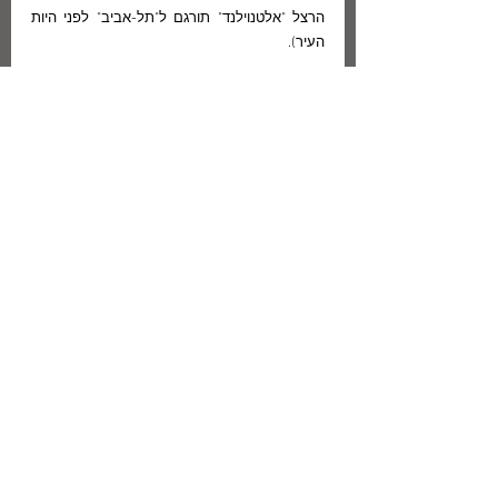
הרצל "אלטנוילנד" תורגם ל"תל-אביב" לפני היות 
העיר).
משנת 1934 ועד ימינו חלפו כתשעים שנה, אך 
בימים אלה – 126 שנה אחרי  הרכבת התחתית של 
בוסטון – הראשונה ברחבי יבשת אמריקה – 
מתחילה לפעול גם  בעיר תל-אביב רכבת תחתית.   
ממש אחרית הימים...
https://youtu.be/mnixp2iGaz0
תיוגים:
אלתרמן
רכבת תחתית
מטרו
אלתרמן
- מאמרים -