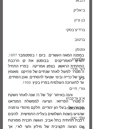
ח.באר
ביאליק
בן-ציון
ברדיצ'בסקי
ברטוב
גוטמן
במִפנה המאה העשרים,  ביום 1 בספטמבר 1897,  
גולדברג
השיקו האמריקנים  בבוסטון את קו הרכבת 
התחתית הראשון  בצפון אמריקה.  בפריז התחיל 
דור, מירי
ה"מטרו" לפעול לאחר שנתיים של פרויקט  מאומץ 
ויקר של כרייה ובינוי  שנועד להסתיים, ואכן הסתיים, 
יל"ג
עד לתערוכה העולמית בפריז בקיץ  1900. 
גורי, חיים
	והנה באיחור "קל" של 35 שנה לאחר השקת 
א"צ גרינברג
ה"מֶטרו" הפריזאי, הציעה לממשלת המנדאט 
קבוצה של  בעלי הון יהודיים, חלקם מיהודי גרמניה 
גרנות משה
שהגיעו בשנות השלושים בעלייה החמישית,  להקים 
וולך, יונה
רכבת תחתית בתל-אביב. הוגשה תכנית מפורטת 
עם הצעה תקציבית של מיליון וחצי לא"י, אך  
זך