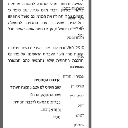
ההצעה נדחתה מבלי שתזכה לתשובה מנומקת 
טשרניחובסקי
כלשהי. בעיתון "דבר" מיום 20.1.1936 סוּפּר כי 
היזמים ניהלו תחילה את המו"מ עם מושל מחוז יפו 
א.ב.יהושע
ותל-אביב, שהעביר את התכנית לממשלה 
לוז, צבי
המרכזית בירושלים, אך זו דחתה אותה כאמור מכל 
וכול. 
מולודובסקי
סומק, רוני
	אלתרמן לכד אז  בשירי "רגעים" וינייטות 
קטנות מחיי העיר העברית הראשונה. על פרוייקט 
עגנון
הרכבת התחתית שלא נתממש כתב המשורר 
עמוס עוז
הצעיר::
עמיחי, יהודה
הָרַכֶּבֶת הַתַּחְתִּית
פגיס, דן
שׁוּב הוֹשִׁיט לָנוּ אֶצְבַּע קְטַנָּה הֶעָתִיד
וְשׁוּב הִתְחַמֵּק, הַנָּבָל!
רביקוביץ
כְּבָר זָכִינוּ כִּמְעַט לְרַכֶּבֶת תַּחְתִּית
רחל
וְהִנֵּה אַכְזָבָה...
רטוש
חֲבָל!
שופמן