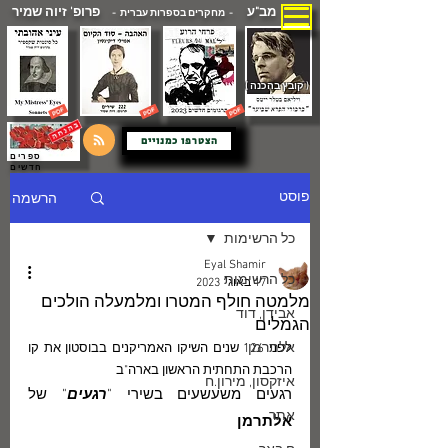
מב"ע
פרופ' זיוה שמיר
- מחקרים בספרות עברית -
( קובץ בהכנה )
הצטרפו כמנויים
ספרים
חדשים
הרשמה
פוסט
כל הרשימות
Eyal Shamir
כל הרשימות
17 באוג׳ 2023
מלמטה חולף המטרו ומלמעלה הולכים
אבידן, דוד
הגמלים
אלתרמן
לפני 126 שנים השיקו האמריקנים בבוסטון את קו 
הרכבת התחתית הראשון בארה"ב
איזקסון, מירון.ח
רגעים משעשעים בשירי "
רגעים
" של 
אתר
אלתרמן 