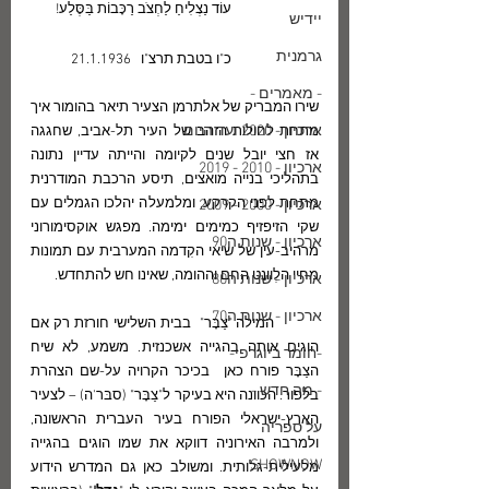
עוֹד נַצְלִיחַ לַחְצֹב רַכָּבוֹת בַּסֶּלַע!
יידיש
גרמנית
כ"ו בטבת תרצ"ו   21.1.1936
- מאמרים -
שירו המבריק של אלתרמן הצעיר תיאר בהומור איך 
ארכיון - 2020 ועד היום
מתחת לחולות הזהב של העיר תל-אביב, שחגגה 
אז חצי יובל שנים לקיומה והייתה עדיין נתונה 
ארכיון - 2010 - 2019
בתהליכי בנייה מואצים, תיסע הרכבת המודרנית 
מתחת לפני הקרקע, ומלמעלה יהלכו הגמלים עם 
ארכיון - 2000 - 2009
שקי הזיפזיף כמימים ימימה. מפגש אוקסימורוני 
ארכיון - שנות ה90
מרהיב-עין של שיאי הקִדמה המערבית עם תמונות 
מחיי הלֶוונט החם וההומה, שאינו חש להתחדש.
ארכיון - שנות ה80
ארכיון - שנות ה70
	המילה "צַבָּר"  בבית השלישי חורזת רק אם 
הוגים אותה בהגייה אשכנזית. משמע, לא שיח 
-חומר ביוגרפי-
הצַבָּר פורח כאן  בכיכר הקרויה על-שם הצהרת 
- מה חדש -
בלפור. הכוונה היא בעיקר ל"צַבָּר" (סבּר'ה) – לצעיר 
הארץ-ישראלי הפורח בעיר העברית הראשונה, 
על ספריה
ולמרבה האירוניה דווקא את שמו הוגים בהגייה 
SHOWNOW
מלעילית-גלותית. ומשולב כאן גם המדרש הידוע 