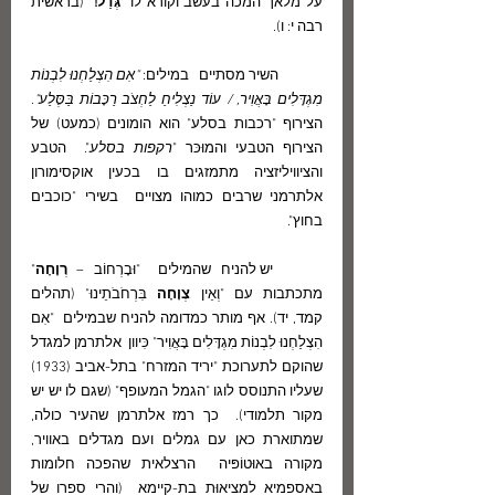
על מלאך המכה בעשב וקורא לו "
גְּדַל!
" (בראשית 
רבה י: ו).
	השיר מסתיים   במילים: 
"אִם הִצְלַחְנוּ לִבְנוֹת 
מִגְדָּלִים בָּאֲוִיר, / עוֹד נַצְלִיחַ לַחְצֹב רַכָּבוֹת בַּסֶּלַע"
. 
הצירוף "רכבות בסלע" הוא הומונים (כמעט) של 
הצירוף הטבעי והמוּכּר "
רקפות בסלע
".  הטבע 
והציוויליזציה מתמזגים בו בכעין אוקסימורון 
אלתרמני שרבים כמוהו מצויים  בשירי "כוכבים 
בחוץ". 
	יש להניח שהמילים  "וּבָרְחוֹב – 
רְוָחָה
" 
מתכתבות עם "וְאֵין 
צְוָחָה 
בִּרְחֹבֹתֵינוּ" (תהלים  
קמד, יד). אף מותר כמדומה להניח שבמילים  "אִם 
הִצְלַחְנוּ לִבְנוֹת מִגְדָּלִים בָּאֲוִיר" כִּיוון  אלתרמן למגדל 
שהוקם לתערוכת "יריד המזרח" בתל-אביב (1933) 
שעליו התנוסס לוגו "הגמל המעופף" (שגם לו יש יש  
מקור תלמודי).  כך רמז אלתרמן שהעיר כולה, 
שמתוארת כאן עם גמלים ועם מגדלים באוויר, 
מקורה באוּטוֹפּיה  הרצלאית שהפכה חלומות 
באספמיא למציאוּת בת-קיימא  (והרי ספרו של 