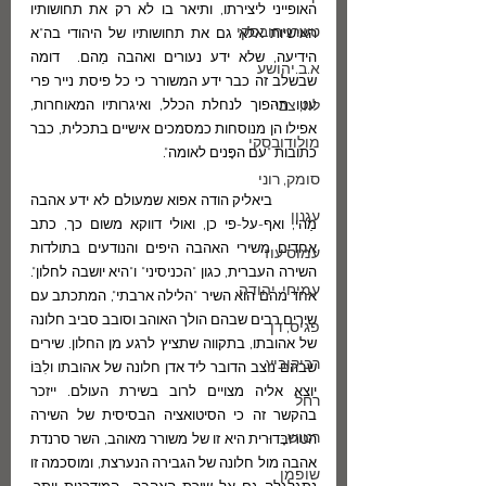
האופייני ליצירתו, ותיאר בו לא רק את תחושותיו 
טשרניחובסקי
האישיות אלא גם את תחושותיו של היהודי בה"א 
הידיעה, שלא ידע נעורים ואהבה מַהם.  דומה 
א.ב.יהושע
שבשלב זה כבר ידע המשורר כי כל פיסת נייר פרי 
לוז, צבי
עטו תהפוך לנחלת הכלל, ואיגרותיו המאוחרות, 
אפילו הן מנוסחות כמסמכים אישיים בתכלית, כבר 
מולודובסקי
כתובות "עם הפָּנים לאומה".
סומק, רוני
	ביאליק הודה אפוא שמעולם לא ידע אהבה 
עגנון
מַהי, ואף-על-פי כן, ואולי דווקא משום כך, כתב 
אחדים משירי האהבה היפים והנודעים בתולדות 
עמוס עוז
השירה העברית, כגון "הכניסיני" ו"היא יושבה לחלון". 
עמיחי, יהודה
אחד מהם הוא השיר "הלילה ארבתי", המתכתב עם 
שירים רבים שבהם הולך האוהב וסובב סביב חלונה 
פגיס, דן
של אהובתו, בתקווה שתציץ לרגע מן החלון. שירים 
רביקוביץ
שבהם ניצב הדובר ליד אדן חלונה של אהובתו ולִבּוֹ 
יוצא אליה מצויים לרוב בשירת העולם. ייזכר 
רחל
בהקשר זה כי הסיטואציה הבסיסית של השירה 
רטוש
הטרוּבָּדוּרית היא זו של משורר מאוהב, השר סרנדת 
אהבה מול חלונה של הגבירה הנערצת, ומוסכמה זו 
שופמן