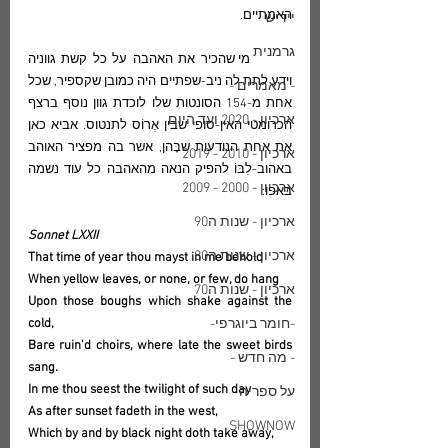
האמִתיים. 
יידיש
גרמנית
	מי שהכיר את האהבה על כל קשת גווניה 
וידע לתת לה ניב-שפתיים היה כמובן שקספיר, שכל 
- מאמרים -
אחת מ-154 הסונטות שלו לוכדת גוון נוסף ברצף 
ארכיון - 2020 ועד היום
הכרומטי האין-סופי שבין אֶרוֹס לתנטוס. אביא כאן 
את אחת הנודעות שבָּהן, אשר בה מפציר האוהב 
ארכיון - 2010 - 2019
באהוב-לִבּוֹ להפיק הנאה מהאהבה כל עוד נשמה 
ארכיון - 2000 - 2009
באפו:
ארכיון - שנות ה90
Sonnet LXXII
ארכיון - שנות ה80
That time of year thou mayst in me behold
When yellow leaves, or none, or few, do hang
ארכיון - שנות ה70
Upon those boughs which shake against the 
-חומר ביוגרפי-
cold,
Bare ruin'd choirs, where late the sweet birds 
- מה חדש -
sang.
In me thou seest the twilight of such day
על ספריה
As after sunset fadeth in the west,
SHOWNOW
Which by and by black night doth take away,