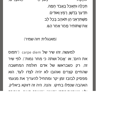
לוֹחֶכֶת  נְעוּרֶיהָ הָאוֹבְדִים,				
תִּכְלֶה וּתְאֻכַּל בַּאֲבֹד חֻמָּהּ,			
תִּדְעַךְ בְּדֶשֶׁן, רֶמֶץ וְאוּדִים.			
מִשֶּׁתִּרְאֵנִי הֵן תֹּאהַב בְּכָל לֵב
אֶת שֶׁתּוֹתִיר מָחָר אַחַר הַגֵּו.   
                                  (מאנגלית: זיוה שמיר)
	למעשה, זהו שיר של carpe diem  ("תפוס 
את היום", או "אֱכוֹל ושתֹה כי מחר נמות"). לפי שיר 
זה, רק כשבראשו של אדם חולפת המחשבה 
שהחיים קצרים ואהובו לא יהיה לצִדו לעַד, הוא 
מפסיק לבזבז זמן יקר ומתחיל להעריך את מנעמי 
האהבה שנפלו בחיקו.  והנה, היה זה דווקא ביאליק, 
ולא טשרניחובסקי "היווני" (משורר האור, הגבורה 
והאהבה), שהכניס לראשונה אל הספרות העברית 
את מסורת ה-carpe diem. לראשונה עשה כן בשיר 
שתרגם היינה והכתירו בכותרת "יש שיתגעגע הלב". 
אחר-כך עשה כן בשירים מוקדמים כגון "עיניה" 
ו"בשל תפוח" (האחרון עיבוד משיר קליל של 
אלפונס דודֶה שכותרתו הדו-משמעית פירושה: 