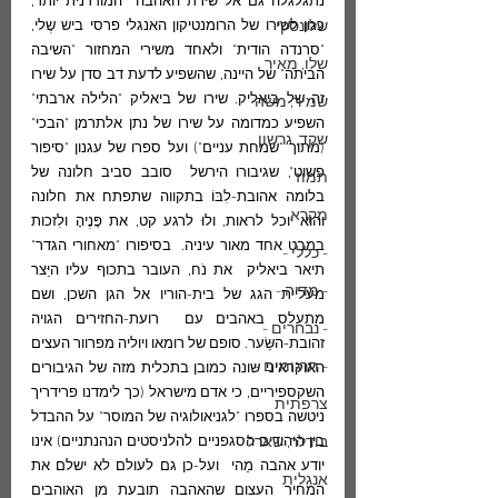
נתגלגלה גם אל שירת האהבה  המודרנית יותר,  
שלונסקי
כגון לשירו של הרומנטיקון האנגלי פרסי ביש שֶלי, 
"סרנדה הודית" ולאחד משירי המחזור "השיבה 
שלו, מאיר
הביתה" של היינה, שהשפיע לדעת דב סדן על שירו 
זה של ביאליק. שירו של ביאליק "הלילה ארבתי" 
שמיר, משה
השפיע כמדומה על שירו של נתן אלתרמן "הבכי" 
שקד, גרשון
(מתוך "שמחת עניים") ועל ספרו של עגנון "סיפור 
פשוט", שגיבורו הירשל  סובב סביב חלונה של 
תמוז
בלומה אהובת-לִבּוֹ בתקווה שתפתח את חלונה 
מקרא
והוא יוכל לראות, ולוּ לרגע קט, את פָּנֶיהָ ולִזכות 
במבט אחד מאור עיניה.  בסיפורו "מאחורי הגדר" 
- כללי -
תיאר ביאליק  את נֹח, העובר בתכוף עליו היֵּצר 
- מדיה -
מעליית הגג של בית-הוריו אל הגן השכן, ושם 
מתעלס באהבים עם  רועת-החזירים הגויה 
- נבחרים -
זהובת-השֵּׂער. סופם של רומאו ויוליה מפרוור העצים 
- תרגומים -
האוקראיני שונה כמובן בתכלית מזה של הגיבורים 
השקספיריים, כי אדם מישראל (כך לימדנו פרידריך 
צרפתית
ניטשה בספרו "לגניאולוגיה של המוסר" על ההבדל 
בודלר, שארל
בין היהודים הסגפניים להלניסטים הנהנתניים) אינו 
יודע אהבה מַהי  ועל-כן גם לעולם לא ישלם את 
אנגלית
המחיר העצום שהאהבה תובעת מן האוהבים 