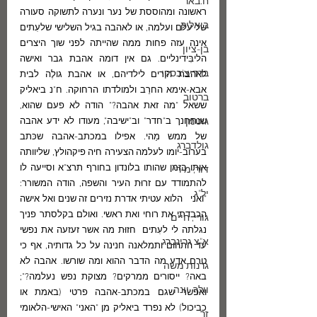
ח.באר
ראשונה ומהוססת של נער ונערה לתשוקה סעורה 
ביאליק
של עלם ועלמה, או לאהבה בגיל השלישי שלעִתים 
אינה עזה פחות ממה שהייתה לפני שוך היצרים 
בן-ציון
הליבִּידינליים. גם אין דומה אהבת גבר ואישה 
ברדיצ'בסקי
לאהבת הורים לילדיהם, או אהבת גולֶה לבית 
אבא-אימא החרֵב ולמולדתו הרחוקה. ח"נ ביאליק 
ברטוב
ששאל "מה זאת אהבה?" הודה לא פעם שהוא, 
גוטמן
שנתחנך ב"חדר" וב"ישיבה", מעודו לא ידע אהבה 
של ממש מַהי. אפילו במכתב-אהבה שכּתב 
גולדברג
בערוב-יומו לעלמה הצעירה חיה פיקהולץ, שליוותה 
אותו בזמן שהותו בלונדון בחורף תרצ"א וסייעה לו 
דור, מירי
להתמודד עם זרוּת העיר והשפה, הודה המשורר: 
יל"ג
"ואני   הלוא עטיתי אדרת נזירים זה שנים ואל אישה 
הכבדתי את רוחי ואת ראשי. ואולם בקלסתר פניך 
גורי, חיים
נגלתה לי לעִתים  חזוּת מה אשר זעזעה את נפשי 
א"צ גרינברג
עד התהום ותמלאנה חנינה על כל גדותיה, אף כי 
טרם אדע מה הדבר ההוא ומה שורשו. אהבה לא 
גרנות משה
באה? ייסורים ממרקים? מצוקת נפש נעלמה?";  
וולך, יונה
ואפשר שגם במכתב-אהבה פרטי (באמת או 
כביכול) לא נפרד ביאליק מן "האני" האישי-הלאומי 
זך