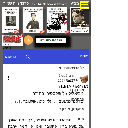
מב"ע
פרופ' זיוה שמיר
- מחקרים בספרות עברית -
( קובץ בהכנה )
הצטרפו כמנויים
ספרים
חדשים
הרשמה
פוסט
כל הרשימות
Eyal Shamir
כל הרשימות
1 בנוב׳ 2021
מה זאת אהבה
אבידן, דוד
מביאליק אל שקספיר ובחזרה
אלתרמן
פורסם:  
מאזנים 
/ 5, גליון פ"ט , אוקטובר 2015
איזקסון, מירון.ח
אתר
	"האהבה לגווניה השונים", כך ניסח העורך 
את נושא גיליון אוקטובר, ואכן אין דומה אהבה 