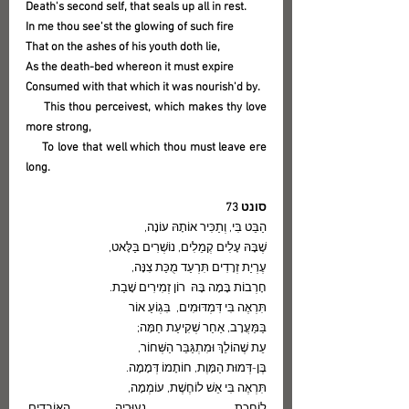
Death's second self, that seals up all in rest.
In me thou see'st the glowing of such fire
That on the ashes of his youth doth lie,
As the death-bed whereon it must expire
Consumed with that which it was nourish'd by.
     This thou perceivest, which makes thy love 
more strong,
     To love that well which thou must leave ere 
long.
סונט 73
הַבֵּט בִּי, וְתַכִּיר אוֹתָהּ עוֹנָה,			
שֶׁבָּהּ עָלִים קְמֵלִים, נוֹשְׁרִים בַּלָּאט,		
עֶרְיַת זְרָדִים תִּרְעַד מֻכַּת צִנָּה,		
חָרְבוֹת בָּמָה בָּהּ  רוֹן זְמִירִים שָׁבַת.		
תִּרְאֶה בִּי דִּמְדּוּמִים,  בִּגְוֹעַ אוֹר	                        
בַּמַּעֲרָב, אַחַר שְׁקִיעַת חַמָּה;			
עֵת שֶׁהוֹלֵךְ וּמִתְגַּבֵּר הַשְּׁחוֹר,			
בֶּן-דְּמוּת הַמָּוֶת, חוֹתָמוֹ דְּמָמָה.			
תִּרְאֶה בִּי אֵשׁ לוֹחֶשֶׁת, עוֹמְמָה,			