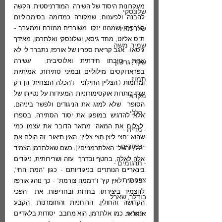
מעקרונות היסוד של השירה  המודרניסטית, הקשה 
שלונסקי
להבנה ולפענוח, שמקורה כמדומה בסימבוליזם 
שלו, מאיר
הצרפתי (שממנו ינקו  משוררים ממזרח וממערב - 
ת"ס אליוט, מחד גיסא, ושלונסקי ואלתרמן, מאידך 
שמיר, משה
גיסא).  אגב קריאת ספריו של אורפז, נתברר לי לא 
אחת, כייבתו חידתית ואלוסיבית,  עשירה 
שקד, גרשון
בפראדוקסים מילוליים ובמיני סתירות, אמיתיות 
תמוז
ומדומות ('הצליין החילוני'  ו'הכלה הנצחית' הן רק 
שתי כותרות אוקסימורוניות, המעידות על נטייתו של 
מקרא
הסופר  שלא למזג את הניגודים ולפשר ביניהם, 
- כללי -
אלא להדגיש במופגן את יסוד הסתירה. בספרו  
'לצלוח את המאה' מתאר הדובר את עצמו כמי 
- מדיה -
שהוא "חצי ליצן חצי צליין". האין תיאור  זה הולם את 
- נבחרים -
"הלץ והצל" האלתרמניים?). כשם שאלתרמן הצמיד 
אלה לאלה, בחטף ובדרך  עזה ושרירותית, ניגודים 
- תרגומים -
בינאריים הנותרים בניגודיותם - כגון "המת החי", 
צרפתית
"פגישה  לאין קץ" ו"דממה צורמת" - כך נוהג אורפז 
להצמיד ביצירתו, בחדות ובחריפות, את  הפכי 
בודלר, שארל
הקדושה והחולין, הרוחניות והחומרנות, הקבע 
אנגלית
והעראי. כמו אלתרמן, הוא מחבב  יסודות בלאדיים 