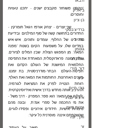
ח.באר
(טקסט משוחזר מקבצים ישנים - יתכנו טעויות 
ביאליק
וחוסרים)
בן-ציון
	שני יוצרים - יצחק אורפז ויגאל תומרקין - 
ברדיצ'בסקי
החדורים בתחושה קשה של סוף המילניום  ובידיעת 
ברטוב
גזר דינו של החלוף, עומדים ותוהים, איש-איש 
במדיום שלו, על משמעות  הקיום בשנות "מפנה 
גוטמן
המאה". מן המפגש הצולח, שבין המלים לציורים, 
גולדברג
עולה תמונה  פראדוקסלית, המאחדת את התפיסה 
התלמאית המיושנת של העולם הקדום ואת 
דור, מירי
תפיסת-העולם  הבתר-מודרניסטית, בת זמננו. 
בשנים האחרונות, החותמות את המאה ואת האלף, 
יל"ג
רווחת  הנטייה לפרק את המציאות לגורמיה, 
גורי, חיים
ולהרכיב אותה מחדש בדרך אישית ואידיוסינקרטית.  
'לצלוח את המאה' הוא ספר, המפרק - דרך משל - 
א"צ גרינברג
את מי החכמה של ספרי אמ"ת,  ובונה מהם 
גרנות משה
מימרות אישיות, חידודים אירוניים ופסידו-לוגיים, 
שהשקפתם איננה  מוסרנית כל עיקר:
וולך, יונה
זך