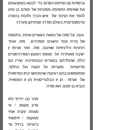
וביסודות מן המיתוס הקדום כדי  לבטא באמצעותם 
את שאיפתו התמימה-מפוכחת של האדם בן-ימינו 
להפר את הניכור של  איש-הכרך ולזכות בהארה 
טרנסצנדנטית בעולם מודרני שנתרוקן מערכיו.
 והנה, על ספה של המאה העשרים ואחת, בתקופה 
של נהייה אחר הישגים חומרניים,  מזה, ואחר 
רוחניות ורליגיוזיות שאיננה, מזה, חוזר אורפז ין 
"שיבה מאוחרת" אל  סממני הסגנון המודרניסטיים 
הללו, שהולדתם בפאריס הבוהמיינית. שיריו הם 
מדיטציות  מקוריות על הנצח ועל החלוף, 
ומתממשים בהם רעיונות שהתנחשו יבתו הפרוזאית 
של  אורפז - הן זו הבלטריסטית והן זו המסאית. 
כנביא בן-זמננו, הוא מודה:
מהר נבו ירדתי ולא 
נודע מקומו. / אי 
מנוחה עקרה אותי 
ממקומי. / חיפשתי 
ביערות  ברזיל. עד 