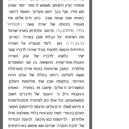
שספרו 'ארץ הישימון' משמש לו ספר  יסוד, שאינו 
מש מידו. ואף בכך "זימון מקרים", האומר דרשני: 
באותה שנה עצמה שבה  כתב ת"ס אליוט את 
מאמרו בזכותה של "שירה קשה" (YRTEOP 
TLUCIFFID, 1933), פרסם  אלתרמן בארץ-ישראל 
את רשימתו "על הבלתי מובן בשירה" ('טורים', 
1.11.24.33). כאן  לימד סנגוריה על השירה 
החידתית והקשה לפיצוח, מבלי שיהיה לדבריו קשר 
ישיר  כלשהו לדבריו של ענק השירה 
האנגלו-אמריקאית. ההשוואה בין שני המאמרים 
מלמדת,  כמובן, שרעיונות בזכות שירה מעורפלת 
וקשה לקליטה ריחפו בחללו של עולם הרוח  
האירופי, בתקופה שבין שתי מלחמות העולם. 
המשוררים ה"גולים", שישבו אז בפאריז,  האמינו 
בעקבות ורלן כי "ניגונם" של הדברים חשוב 
ממשמעותם, וכל אחד נתן למימרה סימבוליסטית 
זו פירוש משלו: ת"ס אליוט תרגמה לריתמוס חופשי, 
הזורם בין טורי  השיר בטבעיות בלתי-מאולצת, ואילו 
אלתרמן - לריתמוס כמו-מיכאני, לניגונה הכפייתי  
של "תיבת הזמרה". שניהם עשו שימוש בארכיטיפים 