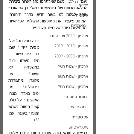
(עמ' 27-28)  כשם שאלתרמן נהג לערוך ביצירתו 
יידיש
הפלאה מכוונת של  היומיומי והבנאלי, כך גם אורפז 
אוהב לגלות לנו באור חדש, בדרך ה"הזרה"  
גרמנית
והמיסטיפיקציה, את התופעות הרגילות, הפרוזאיות 
- מאמרים -
והבנאליות ביותר של חיינו  העירוניים:
ארכיון - 2020 ועד היום
רוצה ספל תה? אולי 
ארכיון - 2010 - 2019
כוסית ג'ין? / שמי 
ג'ני, לא חשוב. ... 
ארכיון - 2000 - 2009
היה מישהו יהודי  
ארכיון - שנות ה90
במשפחה לא 
חשוב./ ... אני 
ארכיון - שנות ה80
מלונדון ומתגוררת 
ארכיון - שנות ה70
בירושלים./ ... מה 
יפים באדר  מצחי 
-חומר ביוגרפי-
האנשים. / על כולם 
- מה חדש -
קשור המוות כשמש 
קטנה / בעננה. (עמ' 
על ספריה
38)
SHOWNOW
בריאיון עיתונאי הודה אורפז בחובו לת"ס אליוט, 