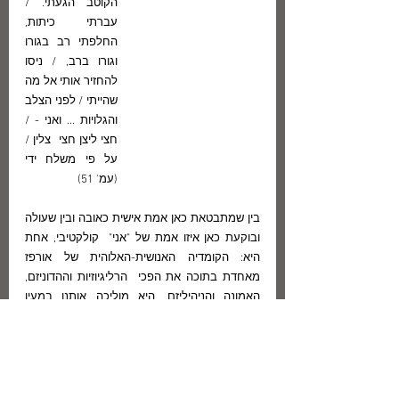
הקוטב הגעתי. / 
עברתי כיתות, 
החלפתי רב בגורו 
וגורו ברב, / ניסו  
להחזיר אותי אל מה 
שהייתי / לפני הצלב 
והגלויות ... ואני - / 
חצי ליצן חצי  צלין / 
על פי משלח ידי 
(עמ' 51)
בין שמתבטאת כאן אמת אישית כאובה ובין שעולה 
ובוקעת כאן איזו אמת של "אני"  קולקטיבי, אחת 
היא: הקומדיה האנושית-האלוהית של אורפז 
מאחדת בתוכה את הפכי  הרליגיוזיות וההדוניזם, 
האמונה והניהיליזם. היא מוליכה אותנו במעין 
פורגטוריום  מודרני פנטסמגורי ("וכשנפקחתי / 
עמדו רגלינו בהול ענק / שהתארך כמו פרוזדור /  
משומקום לשומקום", עמ' 42), תוך עירוב 
טראגי-קומי של יידיש ושל יסודות מן  האבנגליונים, 
של הישראלי ושל הקוסמופוליטי, של היומיומי (כוס 