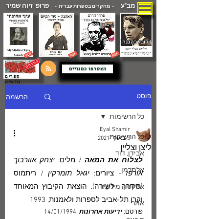
מב"ע
פרופ' זיוה שמיר
- מחקרים בספרות עברית -
( קובץ בהכנה )
הצטרפו כמנויים
ספרים
חדשים
הרשמה
פוסט
כל הרשימות
Eyal Shamir
כל הרשימות
3 באוק׳ 2021
ליצן וצליין
אבידן, דוד
לצלוח את המאה
 / מלים: 
יצחק אוורבוך 
אלתרמן
אורפז - 
ציורים:
 יגאל תומרקין 
/ ריתמוס 
(סידרה  לשירה), הוצאת הקיבוץ המאוחד 
איזקסון, מירון.ח
וקרן תל-אביב לספרות ולאמנות, 1993
אתר
פורסם: 
ידיעות אחרונות
  14/01/1994