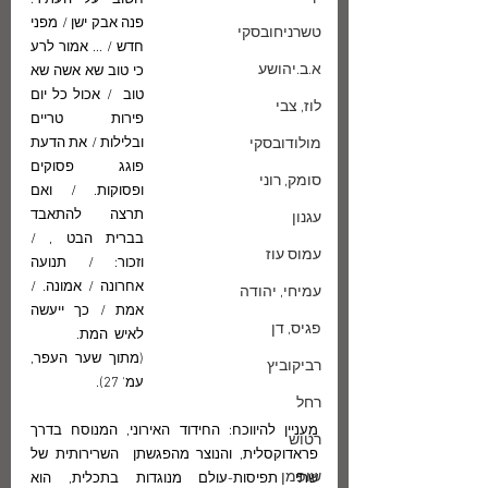
חשוב על העתיד. 
פנה אבק ישן / מפני 
טשרניחובסקי
חדש / ... אמור לרע 
א.ב.יהושע
כי טוב שא אשה שא 
טוב  / אכול כל יום 
לוז, צבי
פירות טריים 
מולודובסקי
ובלילות / את הדעת 
פוגג פסוקים 
סומק, רוני
ופסוקות. / ואם 
תרצה  להתאבד 
עגנון
בברית הבט , / 
עמוס עוז
וזכור: / תנועה 
אחרונה / אמונה. / 
עמיחי, יהודה
אמת / כך ייעשה 
פגיס, דן
לאיש  המת. 
(מתוך שער העפר, 
רביקוביץ
עמ' 27).
רחל
מעניין להיווכח: החידוד האירוני, המנוסח בדרך 
רטוש
פראדוקסלית, והנוצר מהפגשתן  השרירותית של 
שופמן
שתי תפיסות-עולם מנוגדות בתכלית, הוא 